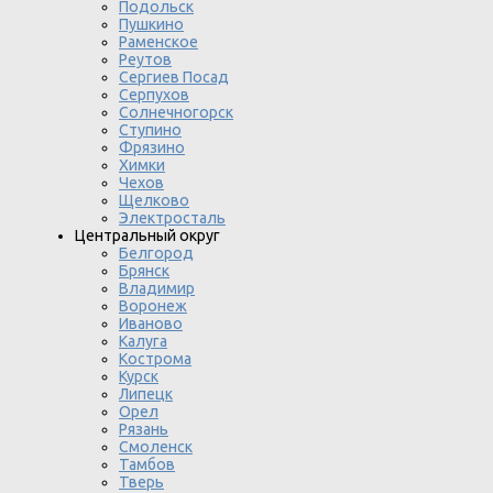
Подольск
Пушкино
Раменское
Реутов
Сергиев Посад
Серпухов
Солнечногорск
Ступино
Фрязино
Химки
Чехов
Щелково
Электросталь
Центральный округ
Белгород
Брянск
Владимир
Воронеж
Иваново
Калуга
Кострома
Курск
Липецк
Орел
Рязань
Смоленск
Тамбов
Тверь