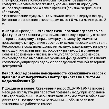
спектроскопии атомной эмиссии показал повышенное
содержание элементов железа, хрома и никеля (продукты
износа подшипников), а также кремния (признак загрязнения
абразивом).
• Исследование фундамента выявило неравномерную осадку
бетонного основания с перепадом высот 8 мм на длине рамы 2
м.
Выводы:
Проведенная
экспертиза насосных агрегатов по
факту неисправности
установила системную причину отказов
— прогрессирующую неравномерную осадку фундамента,
приводящую к нарушению соосности валов насоса и двигателя.
Несоосность создавала дополнительную радиальную нагрузку
на подшипники, вызывая их ускоренный износ. Загрязнение
смазки абразивными частицами усугубляло процесс износа.
Рекомендовано выполнение усиления фундамента и установка
компенсирующих прокладок с последующей точной лазерной
центровкой.
Кейс 3. Исследование неисправности скважинного насоса с
приводом от погружного электродвигателя в системе
водоснабжения
🚰
Исходные данные:
Скважинный насос ЭЦВ-10-150-75 после 8
месяцев эксплуатации перестал подавать воду при исправном
электроснабжении. Замеры показали наличие тока в обмотках
двигателя. Предполагаемые причины — обрыв вала или
заклинивание рабочего колеса.