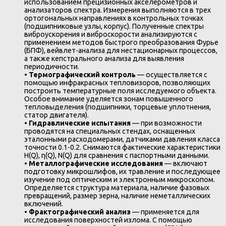
использованием прецизионных акселерометров и
анализаторов спектра. Измерения выполняются в трех
ортогональных направлениях в контрольных точках
(подшипниковые узлы, корпус). Полученные спектры
виброускорения и виброскорости анализируются с
применением методов быстрого преобразования Фурье
(БПФ), вейвлет-анализа для нестационарных процессов,
а также кепстрального анализа для выявления
периодичности.
•
Термографический контроль
— осуществляется с
помощью инфракрасных тепловизоров, позволяющих
построить температурные поля исследуемого объекта.
Особое внимание уделяется зонам повышенного
тепловыделения (подшипники, торцевые уплотнения,
статор двигателя).
•
Гидравлические испытания
— при возможности
проводятся на специальных стендах, оснащенных
эталонными расходомерами, датчиками давления класса
точности 0.1-0.2. Снимаются фактические характеристики
H(Q), η(Q), N(Q) для сравнения с паспортными данными.
•
Металлографические исследования
— включают
подготовку микрошлифов, их травление и последующее
изучение под оптическим и электронным микроскопом.
Определяется структура материала, наличие фазовых
превращений, размер зерна, наличие неметаллических
включений.
•
Фрактографический анализ
— применяется для
исследования поверхностей излома. С помощью