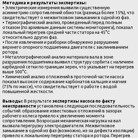
Методика и результаты экспертизы:
• Электрические измерения выявили существенную
асимметрию сопротивлений обмоток (разница более 15%), что
свидетельствует о межвитковом замыкании в одной из фаз.
• Термографический анализ, проведенный перед полным
отказом (по архивным данным системы мониторинга), показал
локальный перегрев средней части статора на 45°C
относительно других фаз.
• После извлечения и разборки обнаружено разрушение
верхнего опорного подшипника двигателя с заклиниванием
ротора.
• Металлографический анализ материала вала в зоне
разрушения подшипника выявил структуру сорбита с наличием
карбидной сетки по границам зерен, что указывает на перегрев
выше 500°C.
• Химический анализ отложений в проточной части насоса
показал высокое содержание карбонатов кальция и магния
(75% по массе), что свидетельствует о работе с водой
повышенной жесткости.
Выводы:
В результате
экспертизы насоса по факту
неисправности
установлена следующая последовательность
событий: образование известковых отложений в зазорах
рабочего колеса привело к увеличению момента
сопротивления. Возросшая механическая нагрузка на вал
вызвала перегрузку электродвигателя. Межвитковое
замыкание в одной из фаз (возможно, из-за дефекта изоляции)
привело к локальному перегреву статора и ротора. Перегрев