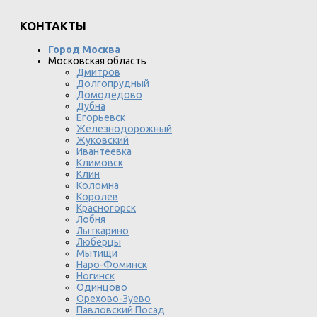
КОНТАКТЫ
Город Москва
Московская область
Дмитров
Долгопрудный
Домодедово
Дубна
Егорьевск
Железнодорожный
Жуковский
Ивантеевка
Климовск
Клин
Коломна
Королев
Красногорск
Лобня
Лыткарино
Люберцы
Мытищи
Наро-Фоминск
Ногинск
Одинцово
Орехово-Зуево
Павловский Посад