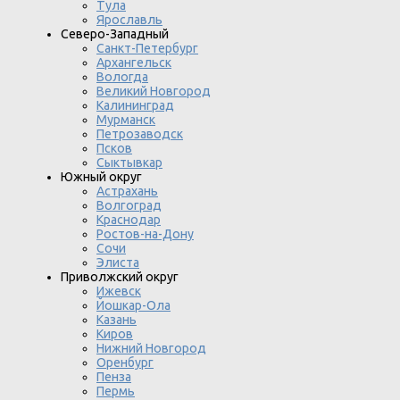
Тула
Ярославль
Северо-Западный
Санкт-Петербург
Архангельск
Вологда
Великий Новгород
Калининград
Мурманск
Петрозаводск
Псков
Сыктывкар
Южный округ
Астрахань
Волгоград
Краснодар
Ростов-на-Дону
Сочи
Элиста
Приволжский округ
Ижевск
Йошкар-Ола
Казань
Киров
Нижний Новгород
Оренбург
Пенза
Пермь