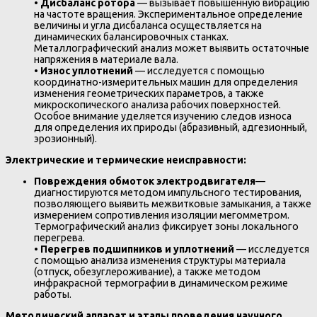
•
Дисбаланс ротора
— вызывает повышенную вибрацию
на частоте вращения. Экспериментальное определение
величины и угла дисбаланса осуществляется на
динамических балансировочных станках.
Металлографический анализ может выявить остаточные
напряжения в материале вала.
•
Износ уплотнений
— исследуется с помощью
координатно-измерительных машин для определения
изменения геометрических параметров, а также
микроскопического анализа рабочих поверхностей.
Особое внимание уделяется изучению следов износа
для определения их природы (абразивный, адгезионный,
эрозионный).
Электрические и термические неисправности:
Повреждения обмоток электродвигателя
—
диагностируются методом импульсного тестирования,
позволяющего выявить межвитковые замыкания, а также
измерением сопротивления изоляции мегомметром.
Термографический анализ фиксирует зоны локального
перегрева.
•
Перегрев подшипников и уплотнений
— исследуется
с помощью анализа изменения структуры материала
(отпуск, обезуглероживание), а также методом
инфракрасной термографии в динамическом режиме
работы.
Методический аппарат и этапы проведения научного