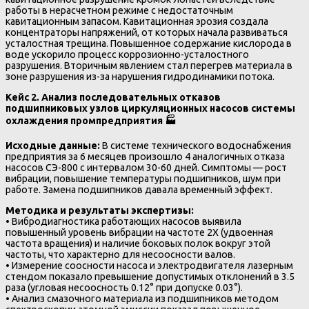
работы в нерасчетном режиме с недостаточным
кавитационным запасом. Кавитационная эрозия создала
концентраторы напряжений, от которых начала развиваться
усталостная трещина. Повышенное содержание кислорода в
воде ускорило процесс коррозионно-усталостного
разрушения. Вторичным явлением стал перегрев материала в
зоне разрушения из-за нарушения гидродинамики потока.
Кейс 2. Анализ последовательных отказов
подшипниковых узлов циркуляционных насосов системы
охлаждения промпредприятия
🏭
Исходные данные:
В системе технического водоснабжения
предприятия за 6 месяцев произошло 4 аналогичных отказа
насосов СЭ-800 с интервалом 30-60 дней. Симптомы — рост
вибрации, повышение температуры подшипников, шум при
работе. Замена подшипников давала временный эффект.
Методика и результаты экспертизы:
• Вибродиагностика работающих насосов выявила
повышенный уровень вибрации на частоте 2Х (удвоенная
частота вращения) и наличие боковых полок вокруг этой
частоты, что характерно для несоосности валов.
• Измерение соосности насоса и электродвигателя лазерным
стендом показало превышение допустимых отклонений в 3.5
раза (угловая несоосность 0.12° при допуске 0.03°).
• Анализ смазочного материала из подшипников методом