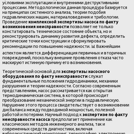
условиями эксплуатации и внутренними деструктивными
процессами. Методологически данная процедура базируется
на принципах системного анализа, теории подобия
гидравлических машин, материаловедения и трибологии.
Проведение
комплексной экспертизы насоса по факту
возникновения неисправности
позволяет не только
констатировать техническое состояние объекта, но и
реконструировать динамику развития дефекта, определить
критические точки конструкции и сформулировать
рекомендации по повышению надежности. 📊 Важнейшим
аспектом является дифференциация первичных и вторичных
повреждений, поскольку внешние проявления отказа часто
маскируют истинную причину его возникновения.
Теоретической основой для
экспертизы насосного
оборудования по факту неисправности
служат
фундаментальные положения гидродинамики, механики
разрушения и теории надежности. Согласно современным
представлениям, насос рассматривается как открытая
термодинамическая система, в которой происходит
преобразование механической энергии в гидравлическую.
Нарушение этого процесса свидетельствует о возникновении
дисбаланса между подводимой мощностью, полезной
работой и потерями. Научный подход к
экспертизе по факту
неисправности насоса
предполагает применение как
классических методов инженерного анализа, так и
современных средств диагностики, включая
виброакустический мониторинг, термографию, электронную