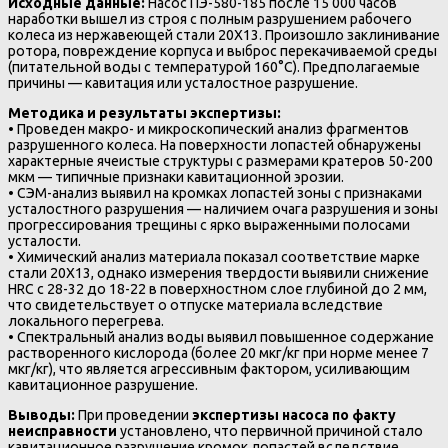
Исходные данные:
Насос ПЭ-580-185 после 15 000 часов
наработки вышел из строя с полным разрушением рабочего
колеса из нержавеющей стали 20Х13. Произошло заклинивание
ротора, повреждение корпуса и выброс перекачиваемой среды
(питательной воды с температурой 160°C). Предполагаемые
причины — кавитация или усталостное разрушение.
Методика и результаты экспертизы:
• Проведен макро- и микроскопический анализ фрагментов
разрушенного колеса. На поверхности лопастей обнаружены
характерные ячеистые структуры с размерами кратеров 50-200
мкм — типичные признаки кавитационной эрозии.
• СЭМ-анализ выявил на кромках лопастей зоны с признаками
усталостного разрушения — наличием очага разрушения и зоны
прогрессирования трещины с ярко выраженными полосами
усталости.
• Химический анализ материала показал соответствие марке
стали 20Х13, однако измерения твердости выявили снижение
HRC с 28-32 до 18-22 в поверхностном слое глубиной до 2 мм,
что свидетельствует о отпуске материала вследствие
локального перегрева.
• Спектральный анализ воды выявил повышенное содержание
растворенного кислорода (более 20 мкг/кг при норме менее 7
мкг/кг), что является агрессивным фактором, усиливающим
кавитационное разрушение.
Выводы:
При проведении
экспертизы насоса по факту
неисправности
установлено, что первичной причиной стало
кавитационное разрушение кромок лопастей вследствие