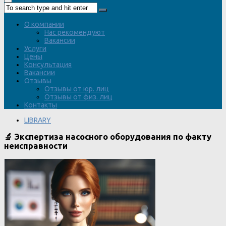
О компании
Нас рекомендуют
Вакансии
Услуги
Цены
Консультация
Вакансии
Отзывы
Отзывы от юр. лиц
Отзывы от физ. лиц
Контакты
LIBRARY
🔬 Экспертиза насосного оборудования по факту
неисправности