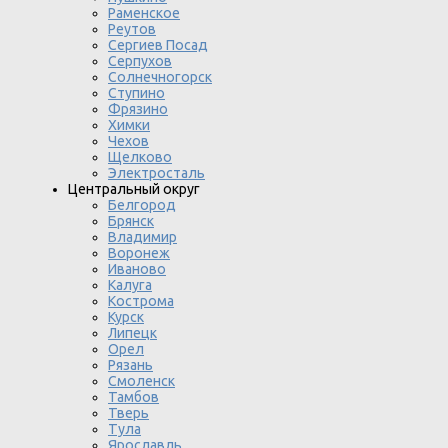
Раменское
Реутов
Сергиев Посад
Серпухов
Солнечногорск
Ступино
Фрязино
Химки
Чехов
Щелково
Электросталь
Центральный округ
Белгород
Брянск
Владимир
Воронеж
Иваново
Калуга
Кострома
Курск
Липецк
Орел
Рязань
Смоленск
Тамбов
Тверь
Тула
Ярославль