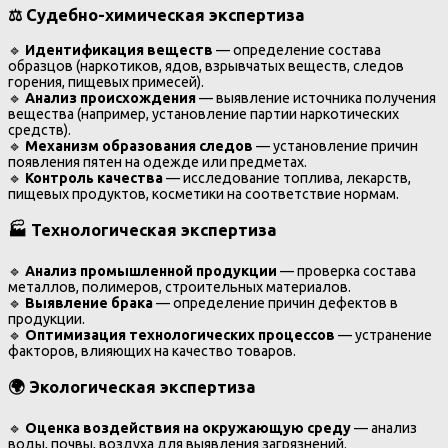
⚖
Судебно-химическая экспертиза
🔹
Идентификация веществ
— определение состава
образцов (наркотиков, ядов, взрывчатых веществ, следов
горения, пищевых примесей).
🔹
Анализ происхождения
— выявление источника получения
вещества (например, установление партии наркотических
средств).
🔹
Механизм образования следов
— установление причин
появления пятен на одежде или предметах.
🔹
Контроль качества
— исследование топлива, лекарств,
пищевых продуктов, косметики на соответствие нормам.
🏭
Технологическая экспертиза
🔹
Анализ промышленной продукции
— проверка состава
металлов, полимеров, строительных материалов.
🔹
Выявление брака
— определение причин дефектов в
продукции.
🔹
Оптимизация технологических процессов
— устранение
факторов, влияющих на качество товаров.
🌍
Экологическая экспертиза
🔹
Оценка воздействия на окружающую среду
— анализ
воды, почвы, воздуха для выявления загрязнений.