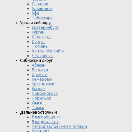
Саратов
Ульяновск
Уфа
Чебоксары
Уральский округ
Екатеринбург
Курган
Салехард
Сургут
Тюмень
Ханты-Мансийск
Челябинск
Сибирский округ
Абакан
Барнаул
Иркутск
Кемерово
Красноярск
Кызыл
Новосибирск
Норильск
Омск
Томск
Дальневосточный
Благовещенск
Владивосток
Петропавловск-Камчатский
Улан-Удэ