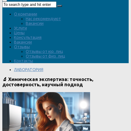
О компании
Нас рекомендуют
Вакансии
Услуги
Цены
Консультация
Вакансии
Отзывы
Отзывы от юр. лиц
Отзывы от физ. лиц
Контакты
ЛАБОРАТОРИЯ
🔬 Химическая экспертиза: точность,
достоверность, научный подход