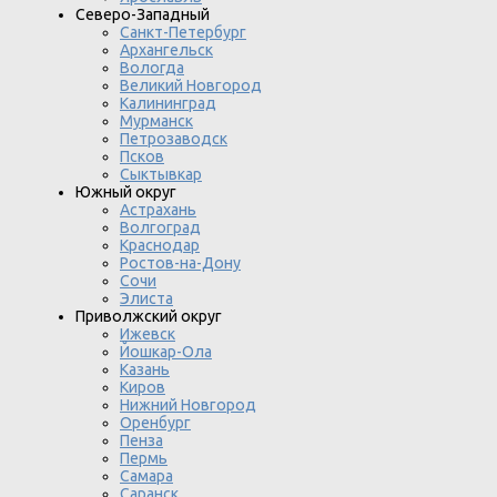
Северо-Западный
Санкт-Петербург
Архангельск
Вологда
Великий Новгород
Калининград
Мурманск
Петрозаводск
Псков
Сыктывкар
Южный округ
Астрахань
Волгоград
Краснодар
Ростов-на-Дону
Сочи
Элиста
Приволжский округ
Ижевск
Йошкар-Ола
Казань
Киров
Нижний Новгород
Оренбург
Пенза
Пермь
Самара
Саранск