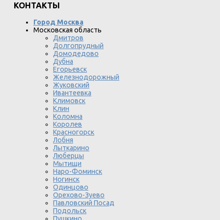
КОНТАКТЫ
Город Москва
Московская область
Дмитров
Долгопрудный
Домодедово
Дубна
Егорьевск
Железнодорожный
Жуковский
Ивантеевка
Климовск
Клин
Коломна
Королев
Красногорск
Лобня
Лыткарино
Люберцы
Мытищи
Наро-Фоминск
Ногинск
Одинцово
Орехово-Зуево
Павловский Посад
Подольск
Пушкино