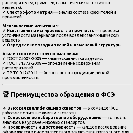
растворителей, примесей, наркотических и токсичных
веществ).
✔
Спектрофотометрия
— анализ состава красителей и
примесей.
Механические испытания:
✔
Испытания на истираемость и прочность
— проверка
устойчивости материалов после воздействия химических
веществ.
✔
Определение усадки тканей и изменений структуры
.
Анализ соответствия нормативам:
✔ ГОСТ 25607-2009 — химическая чистка изделий.
✔ ГОСТ 31373-2008 — определение содержания
растворителей.
✔ ТР ТС 017/2011 — безопасность продукции лёгкой
промышленности.
🏆 Преимущества обращения в ФСЭ
🔹
Высокая квалификация экспертов
— в команде ФСЭ
работают опытные химики-эксперты.
🔹
Современное лабораторное оборудование
— точность
анализов на уровне мировых стандартов.
🔹
Прозрачность и достоверность
— каждое исследование
оформляется в виде экспертного заключения, пригодного для