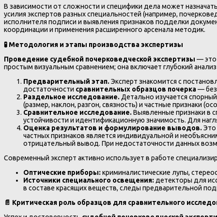
В зависимости от сложности и специфики дела может назначат
усилия экспертов разных специальностей (например, почеркове
исполнителя подписи и выявления признаков подделки докумен
координации и применения расширенного арсенала методик.
🧪
Методология и этапы производства экспертизы
Проведение судебной почерковедческой экспертизы
— это 
простым визуальным сравнением; она включает глубокий анали
Предварительный этап.
Эксперт знакомится с постанов
достаточности
сравнительных образцов почерка
— без
Раздельное исследование.
Детально изучается спорный 
(размер, наклон, разгон, связность) и частные признаки (
Сравнительное исследование.
Выявленные признаки в сп
устойчивости и идентификационную значимость. Для нагл
Оценка результатов и формулирование выводов.
Это 
частных признаков является индивидуальной и необъясн
отрицательный вывод. При недостаточности данных воз
Современный эксперт активно использует в работе специализи
Оптические приборы:
криминалистические лупы, стерео
Источники специального освещения:
детекторы для исс
в составе красящих веществ, следы предварительной под
📄
Критическая роль образцов для сравнительного исследо
Успех и достоверность
судебной почерковедческой эксперт