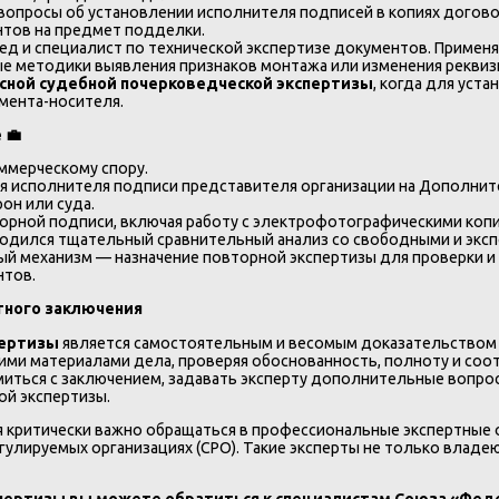
опросы об установлении исполнителя подписей в копиях договор
нтов на предмет подделки.
ед и специалист по технической экспертизе документов. Примен
е методики выявления признаков монтажа или изменения реквиз
сной судебной почерковедческой экспертизы
, когда для уст
мента-носителя.
е
💼
ммерческому спору.
я исполнителя подписи представителя организации на Дополнит
он или суда.
орной подписи, включая работу с электрофотографическими коп
одился тщательный сравнительный анализ со свободными и экс
й механизм — назначение повторной экспертизы для проверки и
нтов.
тного заключения
пертизы
является самостоятельным и весомым доказательством по д
угими материалами дела, проверяя обоснованность, полноту и с
иться с заключением, задавать эксперту дополнительные вопрос
ой экспертизы.
 критически важно обращаться в профессиональные экспертные 
улируемых организациях (СРО). Такие эксперты не только влад
спертизы вы можете обратиться к специалистам Союза «Феде