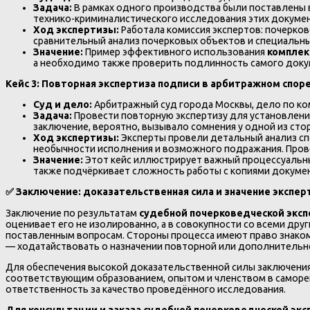
Задача:
В рамках одного производства были поставлены в
технико-криминалистического исследования этих докуме
Ход экспертизы:
Работала комиссия экспертов: почерков
сравнительный анализ почерковых объектов и специальны
Значение:
Пример эффективного использования
комплек
а необходимо также проверить подлинность самого доку
Кейс 3: Повторная экспертиза подписи в арбитражном спор
Суд и дело:
Арбитражный суд города Москвы, дело по ко
Задача:
Провести повторную экспертизу для установлени
заключение, вероятно, вызывало сомнения у одной из стор
Ход экспертизы:
Эксперты провели детальный анализ сп
необычности исполнения и возможного подражания. Пров
Значение:
Этот кейс иллюстрирует важный процессуальны
также подчёркивает сложность работы с копиями докуме
✅
Заключение: доказательственная сила и значение экспер
Заключение по результатам
судебной почерковедческой экс
оценивает его не изолированно, а в совокупности со всеми др
поставленным вопросам. Стороны процесса имеют право знаком
— ходатайствовать о назначении повторной или дополнительн
Для обеспечения высокой доказательственной силы заключения
соответствующим образованием, опытом и членством в саморег
ответственность за качество проведённого исследования.
Для консультации и заказа судебной почерковедческой эк