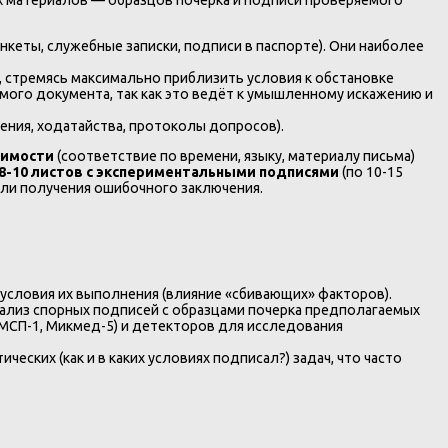
анкеты, служебные записки, подписи в паспорте). Они наиболее
 стремясь максимально приблизить условия к обстановке
мого документа, так как это ведёт к умышленному искажению и
ения, ходатайства, протоколы допросов).
вимости
(соответствие по времени, языку, материалу письма)
8-10 листов с экспериментальными подписями
(по 10-15
или получения ошибочного заключения.
условия их выполнения (влияние «сбивающих» факторов).
ализ спорных подписей с образцами почерка предполагаемых
МСП-1, Микмед-5) и детекторов для исследования
ких (как и в каких условиях подписал?) задач, что часто