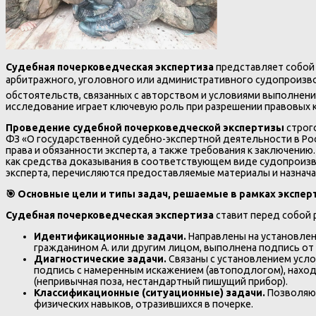
Судебная почерковедческая экспертиза
представляет собой 
арбитражного, уголовного или административного судопроизво
обстоятельств, связанных с авторством и условиями выполнения
исследование играет ключевую роль при разрешении правовых 
Проведение судебной почерковедческой экспертизы
строг
ФЗ «О государственной судебно-экспертной деятельности в Рос
права и обязанности эксперта, а также требования к заключени
как средства доказывания в соответствующем виде судопроиз
эксперта, перечисляются предоставляемые материалы и назнача
🎯
Основные цели и типы задач, решаемые в рамках экспе
Судебная почерковедческая экспертиза
ставит перед собой 
Идентификационные задачи.
Направлены на установлен
гражданином А. или другим лицом, выполнена подпись от
Диагностические задачи.
Связаны с установлением усло
подпись с намеренным искажением (автоподлогом), находи
(непривычная поза, нестандартный пишущий прибор).
Классификационные (ситуационные) задачи.
Позволяют
физических навыков, отразившихся в почерке.