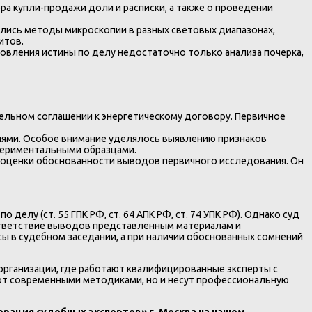
а купли-продажи доли и расписки, а также о проведении
ялись методы микроскопии в разных световых диапазонах,
итов.
ановления истины по делу недостаточно только анализа почерка,
ельном соглашении к энергетическому договору. Первичное
иями. Особое внимание уделялось выявлению признаков
периментальными образцами.
 оценки обоснованности выводов первичного исследования. Он
елу (ст. 55 ГПК РФ, ст. 64 АПК РФ, ст. 74 УПК РФ). Однако суд
оответствие выводов представленным материалам и
ы в судебном заседании, а при наличии обоснованных сомнений
организации, где работают квалифицированные эксперты с
еют современными методиками, но и несут профессиональную
рация судебных экспертов» г. Москва на нашем