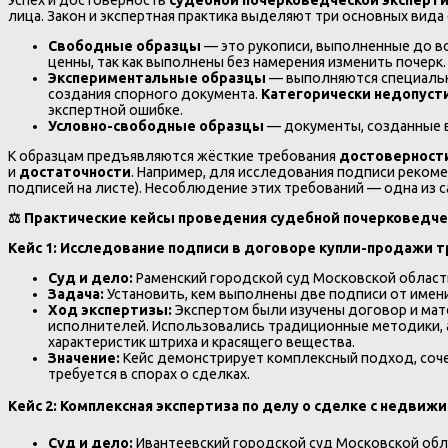
лица. Закон и экспертная практика выделяют три основных вида
Свободные образцы
— это рукописи, выполненные до воз
ценны, так как выполнены без намерения изменить почерк.
Экспериментальные образцы
— выполняются специально
создания спорного документа.
Категорически недопуст
экспертной ошибке.
Условно-свободные образцы
— документы, созданные в
К образцам предъявляются жёсткие требования
достоверност
и
достаточности
. Например, для исследования подписи реком
подписей на листе). Несоблюдение этих требований — одна из 
⚖️
Практические кейсы проведения судебной почерковедче
Кейс 1: Исследование подписи в договоре купли-продажи 
Суд и дело:
Раменский городской суд Московской област
Задача:
Установить, кем выполнены две подписи от имени
Ход экспертизы:
Экспертом были изучены договор и мат
исполнителей. Использовались традиционные методики, 
характеристик штриха и красящего вещества.
Значение:
Кейс демонстрирует комплексный подход, сочет
требуется в спорах о сделках.
Кейс 2: Комплексная экспертиза по делу о сделке с недви
Суд и дело:
Ивантеевский городской суд Московской обл