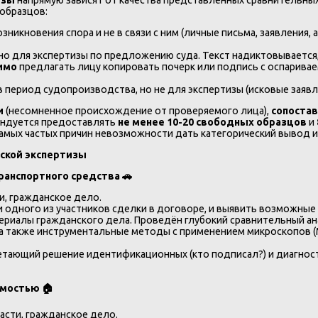
 образцов:
никновения спора и не в связи с ним (личные письма, заявления, 
 для экспертизы по предложению суда. Текст надиктовывается,
имо
предлагать лицу копировать почерк или подпись с оспаривае
 период судопроизводства, но не для экспертизы (исковые заявл
и
(несомненное происхождение от проверяемого лица),
сопоста
ендуется предоставлять
не менее 10-20 свободных образцов
и
самых частых причин невозможности дать категорический вывод 
ской экспертизы
транспортного средства
🚗
и, гражданское дело.
 одного из участников сделки в договоре, и выявить возможные 
ериалы гражданского дела. Проведён глубокий сравнительный ан
а также инструментальные методы с применением микроскопов (
ающий решение идентификационных (кто подписал?) и диагностичес
жимостью
🏠
асти, гражданское дело.