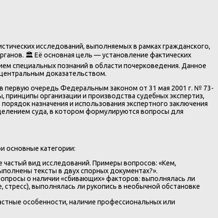
стических исследований, выполняемых в рамках гражданского,
анов. 🏛️ Её основная цель — установление фактических
нием специальных познаний в области почерковедения. Данное
 центральным доказательством.
 первую очередь Федеральным законом от 31 мая 2001 г. № 73-
, принципы организации и производства судебных экспертиз,
т порядок назначения и использования экспертного заключения
делением суда, в котором формулируются вопросы для
и основные категории:
 частый вид исследований. Примеры вопросов: «Кем,
ыполнены тексты в двух спорных документах?».
 вопросы о наличии «сбивающих» факторов: выполнялась ли
 стресс), выполнялась ли рукопись в необычной обстановке
астные особенности, наличие профессиональных или