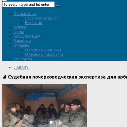
О компании
Нас рекомендуют
Вакансии
Услуги
Цены
Консультация
Вакансии
Отзывы
Отзывы от юр. лиц
Отзывы от физ. лиц
Контакты
LIBRARY
🔬 Судебная почерковедческая экспертиза для ар