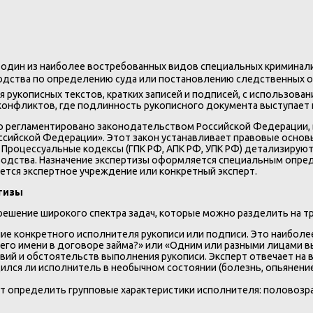
один из наиболее востребованных видов специальных криминали
дства по определению суда или постановлению следственных орг
 рукописных текстов, кратких записей и подписей, с использова
конфликтов, где подлинность рукописного документа выступает
о регламентировано законодательством Российской Федерации, в
сийской Федерации». Этот закон устанавливает правовые основы
ю. Процессуальные кодексы (ГПК РФ, АПК РФ, УПК РФ) детализирую
водства. Назначение экспертизы оформляется специальным опре
ется экспертное учреждение или конкретный эксперт.
ртизы
решение широкого спектра задач, которые можно разделить на тр
ие конкретного исполнителя рукописи или подписи. Это наиболее
 его имени в договоре займа?» или «Одним или разными лицами в
вий и обстоятельств выполнения рукописи. Эксперт отвечает на
лся ли исполнитель в необычном состоянии (болезнь, опьянение,
 определить групповые характеристики исполнителя: половозр