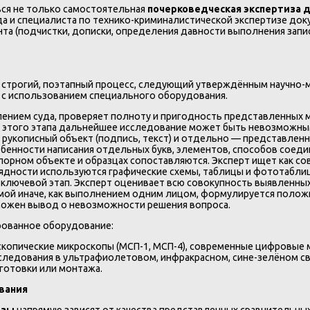
ься не только самостоятельная
почерковедческая экспертиза д
да и специалиста по технико-криминалистической экспертизе до
та (подчистки, дописки, определения давности выполнения запис
строгий, поэтапный процесс, следующий утверждённым научно-м
з с использованием специального оборудования.
лением суда, проверяет полноту и пригодность представленных м
 этого этапа дальнейшее исследование может быть невозможны
рукописный объект (подпись, текст) и отдельно — представленн
особенности написания отдельных букв, элементов, способов соеди
орном объекте и образцах сопоставляются. Эксперт ищет как сов
ядности используются графические схемы, таблицы и фототабли
ключевой этап. Эксперт оценивает всю совокупность выявленных
имой иначе, как выполнением одним лицом, формулируется полож
можен вывод о невозможности решения вопроса.
рованное оборудование:
скопические микроскопы (МСП-1, МСП-4), современные цифровые 
ледования в ультрафиолетовом, инфракрасном, сине-зелёном све
готовки или монтажа.
вания
изы
напрямую зависят от качества представленных сравнительны