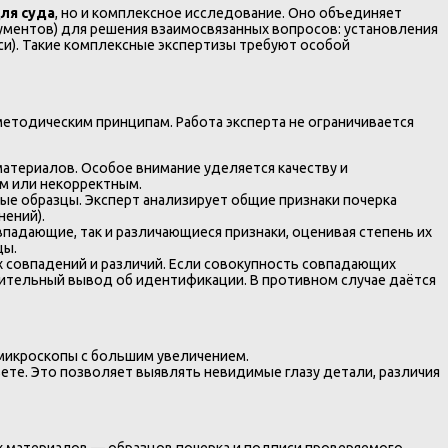
ля суда
, но и комплексное исследование. Оно объединяет
кументов) для решения взаимосвязанных вопросов: установления
и). Такие комплексные экспертизы требуют особой
етодическим принципам. Работа эксперта не ограничивается
атериалов. Особое внимание уделяется качеству и
м или некорректным.
ые образцы. Эксперт анализирует общие признаки почерка
нений).
падающие, так и различающиеся признаки, оценивая степень их
цы.
 совпадений и различий. Если совокупность совпадающих
ительный вывод об идентификации. В противном случае даётся
микроскопы с большим увеличением.
те. Это позволяет выявлять невидимые глазу детали, различия
х материалов — образцов почерка и подписи проверяемого