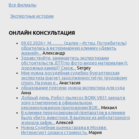
Все филиалы
Экспертные истории
ОНЛАЙН КОНСУЛЬТАЦИЯ
09.02.2026 г. М............. (далее – Истец, Потребитель)
обратилась в ветеринарную клинику «Девять
жизней»...
Александр
Здравствуйте, занимаетесь экспертизами
обстоятельств ДТП по фото-видео материалам (с
дорожных камер)? Смож...
Sergey
Мне нужна досудебная судебно-бухгалтерская
экспертиза (расчет задолженности) по трудовому
спору. На руках е...
Анастасия
образование плесени, нужна экспертиза для суда
Анна
Добрый день. Робот-пылесос BORK V851 заехал в
зону отмеченную в официальном,
рекомендованном приложении BOR...
Михаил
В клинике передозировкой препаратов в клинике
было убито животное. В выписке из амбулаторного
журнала зафик...
Алексей
Нужна Судебная оценка гаража в Москве.
Интересуют сроки и стоимость.
Мария