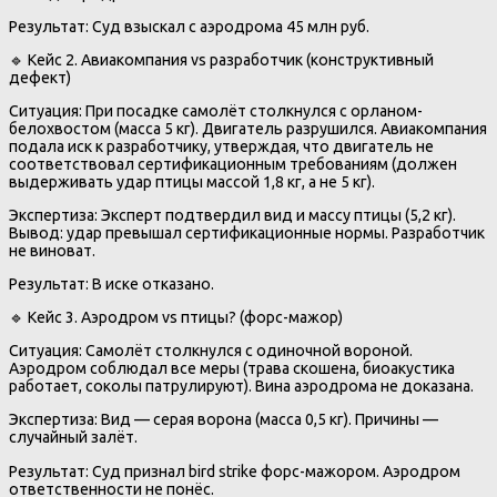
Результат: Суд взыскал с аэродрома 45 млн руб.
🔹 Кейс 2. Авиакомпания vs разработчик (конструктивный
дефект)
Ситуация: При посадке самолёт столкнулся с орланом-
белохвостом (масса 5 кг). Двигатель разрушился. Авиакомпания
подала иск к разработчику, утверждая, что двигатель не
соответствовал сертификационным требованиям (должен
выдерживать удар птицы массой 1,8 кг, а не 5 кг).
Экспертиза: Эксперт подтвердил вид и массу птицы (5,2 кг).
Вывод: удар превышал сертификационные нормы. Разработчик
не виноват.
Результат: В иске отказано.
🔹 Кейс 3. Аэродром vs птицы? (форс-мажор)
Ситуация: Самолёт столкнулся с одиночной вороной.
Аэродром соблюдал все меры (трава скошена, биоакустика
работает, соколы патрулируют). Вина аэродрома не доказана.
Экспертиза: Вид — серая ворона (масса 0,5 кг). Причины —
случайный залёт.
Результат: Суд признал bird strike форс-мажором. Аэродром
ответственности не понёс.