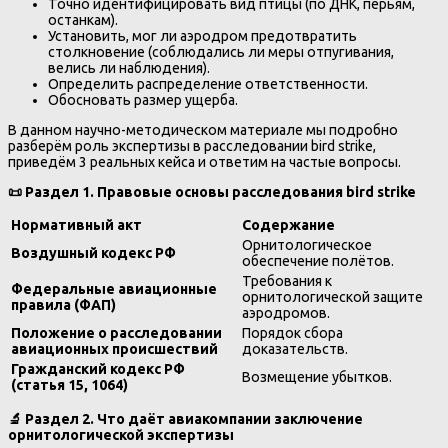
Точно идентифицировать вид птицы (по ДНК, перьям,
останкам).
Установить, мог ли аэродром предотвратить
столкновение (соблюдались ли меры отпугивания,
велись ли наблюдения).
Определить распределение ответственности.
Обосновать размер ущерба.
В данном научно-методическом материале мы подробно
разберём роль экспертизы в расследовании bird strike,
приведём 3 реальных кейса и ответим на частые вопросы.
📜
Раздел 1. Правовые основы расследования bird strike
Нормативный акт
Содержание
Орнитологическое
Воздушный кодекс РФ
обеспечение полётов.
Требования к
Федеральные авиационные
орнитологической защите
правила (ФАП)
аэродромов.
Положение о расследовании
Порядок сбора
авиационных происшествий
доказательств.
Гражданский кодекс РФ
Возмещение убытков.
(статья 15, 1064)
🔬
Раздел 2. Что даёт авиакомпании заключение
орнитологической экспертизы