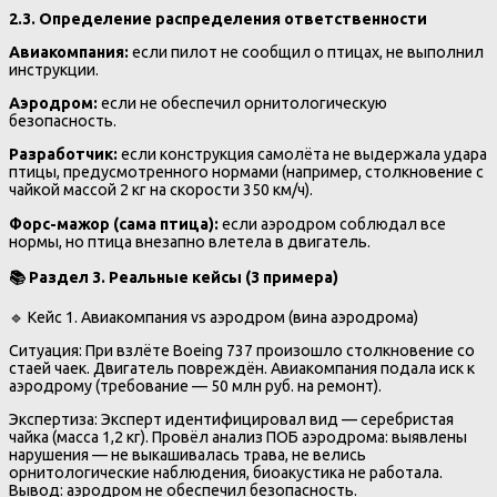
2.3. Определение распределения ответственности
Авиакомпания:
если пилот не сообщил о птицах, не выполнил
инструкции.
Аэродром:
если не обеспечил орнитологическую
безопасность.
Разработчик:
если конструкция самолёта не выдержала удара
птицы, предусмотренного нормами (например, столкновение с
чайкой массой 2 кг на скорости 350 км/ч).
Форс-мажор (сама птица):
если аэродром соблюдал все
нормы, но птица внезапно влетела в двигатель.
📚
Раздел 3. Реальные кейсы (3 примера)
🔹 Кейс 1. Авиакомпания vs аэродром (вина аэродрома)
Ситуация: При взлёте Boeing 737 произошло столкновение со
стаей чаек. Двигатель повреждён. Авиакомпания подала иск к
аэродрому (требование — 50 млн руб. на ремонт).
Экспертиза: Эксперт идентифицировал вид — серебристая
чайка (масса 1,2 кг). Провёл анализ ПОБ аэродрома: выявлены
нарушения — не выкашивалась трава, не велись
орнитологические наблюдения, биоакустика не работала.
Вывод: аэродром не обеспечил безопасность.