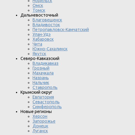
Норильск
Омск
Томск
Дальневосточный
Благовещенск
Владивосток
Петропавловск-Камчатский
Улан-Удэ
Хабаровск
Чита
Южно-Сахалинск
Якутск
Северо-Кавказский
Владикавказ
Грозный
Махачкала
Назрань
Нальчик
Ставрополь
Крымский округ
Евпатория
Севастополь
Симферополь
Новые регионы
Херсон
Запорожье
Донецк
Луганск