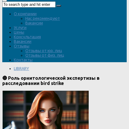
О компании
Нас рекомендуют
Вакансии
Услуги
Цены
Консультация
Вакансии
Отзывы
Отзывы от юр. лиц
Отзывы от физ. лиц
Контакты
LIBRARY
🔴 Роль орнитологической экспертизы в
расследовании bird strike