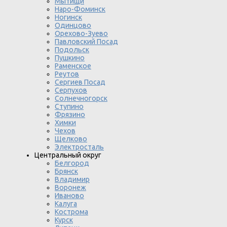
Мытищи
Наро-Фоминск
Ногинск
Одинцово
Орехово-Зуево
Павловский Посад
Подольск
Пушкино
Раменское
Реутов
Сергиев Посад
Серпухов
Солнечногорск
Ступино
Фрязино
Химки
Чехов
Щелково
Электросталь
Центральный округ
Белгород
Брянск
Владимир
Воронеж
Иваново
Калуга
Кострома
Курск