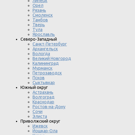
Липецк
Орел
Рязань
Смоленск
Тамбов
Тверь
Тула
Ярославль
Северо-Западный
Санкт-Петербург
Архангельск
Вологда
Великий Новгород
Калининград
Мурманск
Петрозаводск
Псков
Сыктывкар
Южный округ
Астрахань
Волгоград
Краснодар
Ростов-на-Дону
Сочи
Элиста
Приволжский округ
Ижевск
Йошкар-Ола