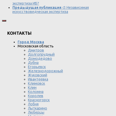
экспертиза ИБ?
Предыдущая публикация
🎨 Независимая
искусствоведческая экспертиза
КОНТАКТЫ
Город Москва
Московская область
Дмитров
Долгопрудный
Домодедово
Дубна
Егорьевск
Железнодорожный
Жуковский
Ивантеевка
Климовск
Клин
Коломна
Королев
Красногорск
Лобня
Лыткарино
Люберцы