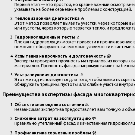
Первый этап — это простой, но крайне важный осмотр вн
указывать на более серьезные проблемы с конструкцией.
Тепловизионная диагностика
🔥
Этот метод позволяет выявить участки, через которые в
или пустоты, через которые теряется тепло, и предложить
Гидроизоляционные тесты
💧
Плохая гидроизоляция может привести к проникновению в
помогают обнаружить возможные уязвимости в системе з
Испытания на прочность и долговечность
🧰
Эксперты проверяют прочность материалов, из которых вы
материалов. Прочность фасада напрямую влияет на безопа
Ультразвуковая диагностика
📡
Этот метод используется для того, чтобы выявить скрыт
обнаружить трещины, пустоты или слабые участки внутри 
Преимущества экспертизы фасада многоквартирно
Объективная оценка состояния
⚖️
Независимая экспертиза предоставляет вам точную и объ
Снижение затрат на эксплуатацию
💸
Правильно утепленный фасад и качественная гидроизоляц
Профилактика серьезных проблем
🛠️