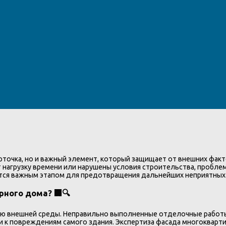
точка, но и важный элемент, который защищает от внешних фактор
 нагрузку времени или нарушены условия строительства, проблем
ся важным этапом для предотвращения дальнейших неприятных с
ного дома? 🏢🔍
 внешней среды. Неправильно выполненные отделочные работы 
ти к повреждениям самого здания. Экспертиза фасада многокварт