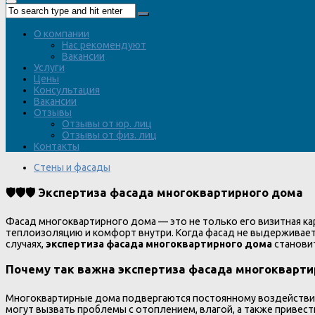
О компании
Нас рекомендуют
Вакансии
Услуги
Цены
Консультация
Вакансии
Отзывы
Отзывы от юр. лиц
Отзывы от физ. лиц
Контакты
Стены и фасады
🛡️🛡️🛡️ Экспертиза фасада многоквартирного дома
Фасад многоквартирного дома — это не только его визитная кар
теплоизоляцию и комфорт внутри. Когда фасад не выдерживает
случаях,
экспертиза фасада многоквартирного дома
становит
Почему так важна экспертиза фасада многоквартир
Многоквартирные дома подвергаются постоянному воздействию
могут вызвать проблемы с отоплением, влагой, а также привес