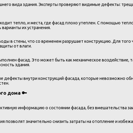
ешнего вида здания. Эксперты проверяют видимые дефекты: трещ
ыходит тепло, и места, где фасад плохо утеплен. С помощью те
 варианты их устранения.
оды в стены, что со временем разрушает конструкцию. Для того 
ащиты от влаги.
полнен фасад. Это может быть как механическое воздействие, та
сность здания.
ые дефекты внутри конструкций фасада, которые невозможно об
стен.
го дома 🔑
ективную информацию о состоянии фасада, без вмешательства за
ия позволят значительно снизить затраты на отопление и избеж