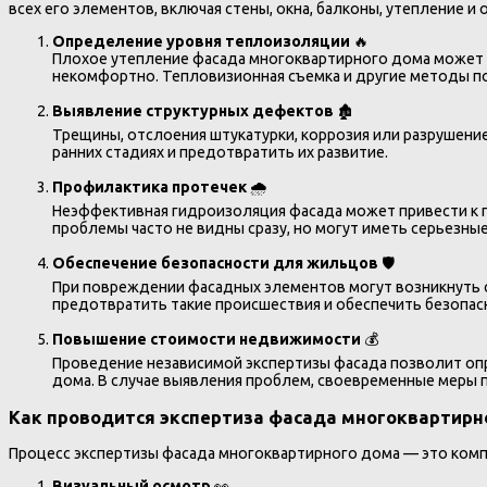
всех его элементов, включая стены, окна, балконы, утепление и
Определение уровня теплоизоляции
🔥
Плохое утепление фасада многоквартирного дома может п
некомфортно. Тепловизионная съемка и другие методы по
Выявление структурных дефектов
🏚️
Трещины, отслоения штукатурки, коррозия или разрушени
ранних стадиях и предотвратить их развитие.
Профилактика протечек
🌧️
Неэффективная гидроизоляция фасада может привести к п
проблемы часто не видны сразу, но могут иметь серьезны
Обеспечение безопасности для жильцов
🛡️
При повреждении фасадных элементов могут возникнуть сл
предотвратить такие происшествия и обеспечить безопас
Повышение стоимости недвижимости
💰
Проведение независимой экспертизы фасада позволит опре
дома. В случае выявления проблем, своевременные меры 
Как проводится экспертиза фасада многоквартирно
Процесс экспертизы фасада многоквартирного дома — это компл
Визуальный осмотр
👀