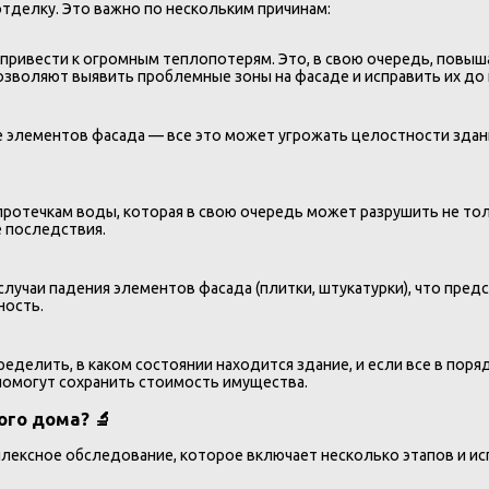
 отделку. Это важно по нескольким причинам:
ривести к огромным теплопотерям. Это, в свою очередь, повышае
зволяют выявить проблемные зоны на фасаде и исправить их до
е элементов фасада — все это может угрожать целостности здани
ротечкам воды, которая в свою очередь может разрушить не толь
е последствия.
учаи падения элементов фасада (плитки, штукатурки), что пред
ность.
делить, в каком состоянии находится здание, и если все в поря
помогут сохранить стоимость имущества.
го дома? 🔬
ексное обследование, которое включает несколько этапов и исп