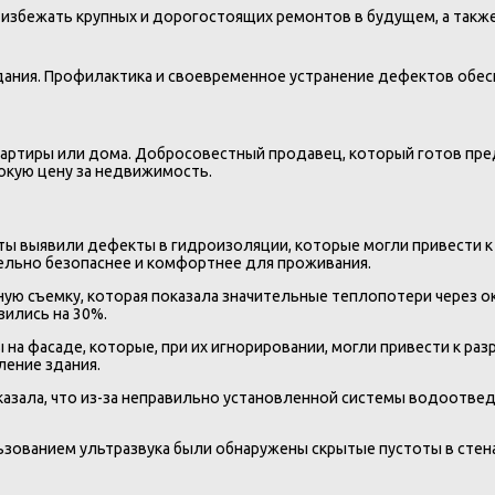
 избежать крупных и дорогостоящих ремонтов в будущем, а такж
здания. Профилактика и своевременное устранение дефектов об
артиры или дома. Добросовестный продавец, который готов пре
окую цену за недвижимость.
ты выявили дефекты в гидроизоляции, которые могли привести к
ельно безопаснее и комфортнее для проживания.
ую съемку, которая показала значительные теплопотери через ок
ились на 30%.
 на фасаде, которые, при их игнорировании, могли привести к р
ение здания.
казала, что из-за неправильно установленной системы водоотве
льзованием ультразвука были обнаружены скрытые пустоты в стен