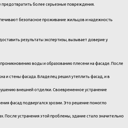
е предотвратить более серьезные повреждения.
еспечивают безопасное проживание жильцов и надежность
доставить результаты экспертизы, вызывает доверие у
 проникновению воды и образованию плесени на фасаде. После
на и стены фасада. Владелец решил утеплить фасад, и в
азрушению внешней отделки. Своевременное устранение
дения фасад подвергался эрозии. Это решение помогло
ах. После устранения этой проблемы, здание стало значительно