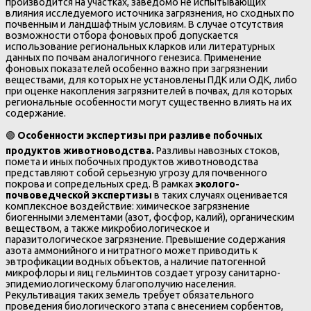
производится на участках, заведомо не испытывающих
влияния исследуемого источника загрязнения, но сходных по
почвенным и ландшафтным условиям. В случае отсутствия
возможности отбора фоновых проб допускается
использование региональных кларков или литературных
данных по почвам аналогичного генезиса. Применение
фоновых показателей особенно важно при загрязнении
веществами, для которых не установлены ПДК или ОДК, либо
при оценке накопления загрязнителей в почвах, для которых
региональные особенности могут существенно влиять на их
содержание.
🟢
Особенности экспертизы при разливе побочных
продуктов животноводства.
Разливы навозных стоков,
помета и иных побочных продуктов животноводства
представляют собой серьезную угрозу для почвенного
покрова и сопредельных сред. В рамках
эколого-
почвоведческой экспертизы
в таких случаях оценивается
комплексное воздействие: химическое загрязнение
биогенными элементами (азот, фосфор, калий), органическим
веществом, а также микробиологическое и
паразитологическое загрязнение. Превышение содержания
азота аммонийного и нитратного может приводить к
эвтрофикации водных объектов, а наличие патогенной
микрофлоры и яиц гельминтов создает угрозу санитарно-
эпидемиологическому благополучию населения.
Рекультивация таких земель требует обязательного
проведения биологического этапа с внесением сорбентов,