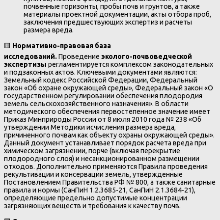
почвенные горизонты, пробы почв и грунтов, а также
материалы проектной документации, акты отбора проб,
заключения предшествующих экспертиз и расчеты
размера вреда.
🟨
Нормативно-правовая база
исследований.
Проведение
эколого-почвоведческой
экспертизы
регламентируется комплексом законодательных
и подзаконных актов. Ключевыми документами являются:
Земельный кодекс Российской Федерации, Федеральный
закон «Об охране окружающей среды», Федеральный закон «О
государственном регулировании обеспечения плодородия
земель сельскохозяйственного назначения». В области
методического обеспечения первостепенное значение имеет
Приказ Минприроды России от 8 июля 2010 года № 238 «Об
утверждении Методики исчисления размера вреда,
причиненного почвам как объекту охраны окружающей среды».
Данный документ устанавливает порядок расчета вреда при
химическом загрязнении, порче (включая перекрытие
плодородного слоя) и несанкционированном размещении
отходов. Дополнительно применяются Правила проведения
рекультивации и консервации земель, утвержденные
Постановлением Правительства РФ № 800, а также санитарные
правила и нормы (СанПиН 1.2.3685-21, СанПиН 2.1.3684-21),
определяющие предельно допустимые концентрации
загрязняющих веществ и требования к качеству почв.