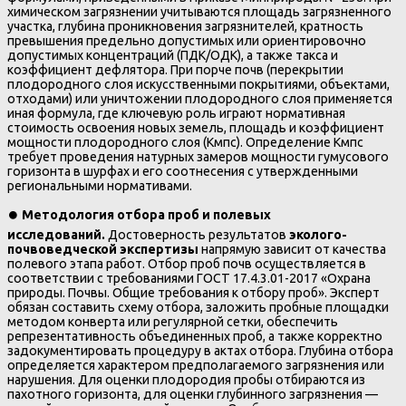
химическом загрязнении учитываются площадь загрязненного
участка, глубина проникновения загрязнителей, кратность
превышения предельно допустимых или ориентировочно
допустимых концентраций (ПДК/ОДК), а также такса и
коэффициент дефлятора. При порче почв (перекрытии
плодородного слоя искусственными покрытиями, объектами,
отходами) или уничтожении плодородного слоя применяется
иная формула, где ключевую роль играют нормативная
стоимость освоения новых земель, площадь и коэффициент
мощности плодородного слоя (Кмпс). Определение Кмпс
требует проведения натурных замеров мощности гумусового
горизонта в шурфах и его соотнесения с утвержденными
региональными нормативами.
⏺️
Методология отбора проб и полевых
исследований.
Достоверность результатов
эколого-
почвоведческой экспертизы
напрямую зависит от качества
полевого этапа работ. Отбор проб почв осуществляется в
соответствии с требованиями ГОСТ 17.4.3.01-2017 «Охрана
природы. Почвы. Общие требования к отбору проб». Эксперт
обязан составить схему отбора, заложить пробные площадки
методом конверта или регулярной сетки, обеспечить
репрезентативность объединенных проб, а также корректно
задокументировать процедуру в актах отбора. Глубина отбора
определяется характером предполагаемого загрязнения или
нарушения. Для оценки плодородия пробы отбираются из
пахотного горизонта, для оценки глубинного загрязнения —