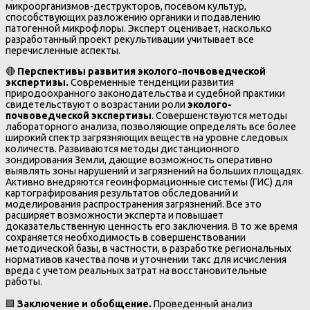
микроорганизмов-деструкторов, посевом культур,
способствующих разложению органики и подавлению
патогенной микрофлоры. Эксперт оценивает, насколько
разработанный проект рекультивации учитывает все
перечисленные аспекты.
🔴
Перспективы развития эколого-почвоведческой
экспертизы.
Современные тенденции развития
природоохранного законодательства и судебной практики
свидетельствуют о возрастании роли
эколого-
почвоведческой экспертизы
. Совершенствуются методы
лабораторного анализа, позволяющие определять все более
широкий спектр загрязняющих веществ на уровне следовых
количеств. Развиваются методы дистанционного
зондирования Земли, дающие возможность оперативно
выявлять зоны нарушений и загрязнений на больших площадях.
Активно внедряются геоинформационные системы (ГИС) для
картографирования результатов обследований и
моделирования распространения загрязнений. Все это
расширяет возможности эксперта и повышает
доказательственную ценность его заключения. В то же время
сохраняется необходимость в совершенствовании
методической базы, в частности, в разработке региональных
нормативов качества почв и уточнении такс для исчисления
вреда с учетом реальных затрат на восстановительные
работы.
🟩
Заключение и обобщение.
Проведенный анализ