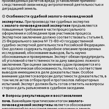
произведенных расчетов вреда; установление причинно-
следственной связи между антропогенной деятельностью и
деградацией земель.
🟡
Особенности судебной эколого-почвоведческой
экспертизы.
При производстве судебных экспертиз
к
эколого-почвоведческой экспертизе
предъявляются
повышенные требования в части процессуального
оформления и соблюдения прав участников процесса.
Экспертное заключение должно соответствовать статьям 8,
25 Федерального закона № 73-ФЗ «О государственной
судебно-экспертной деятельности в Российской Федерации».
Оно должно содержать подробное описание проведенных
исследований, обоснование выводов, быть научно
обоснованным и проверяемым. Эксперт обязан предупредить
об уголовной ответственности за дачу заведомо ложного
заключения. При оценке заключения судом проверяется его
методологическая обоснованность, полнота, соответствие
выводов имеющимся в деле доказательствам. Особое
внимание уделяется вопросам допустимости доказательств, в
том числе актов отбора проб и протоколов лабораторных
испытаний. Эксперт должен быть готов ответить на вопросы
сторон и дать разъяснения в судебном заседании.
⏺️
Вопросы рекультивации и восстановления
почв.
Важнейшим практическим итогом
эколого-
почвоведческой экспертизы
является обоснование
мероприятий по восстановлению нарушенных земель.