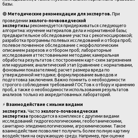
базы.
🟢
Методические рекомендации для экспертов.
При
проведении
эколого-почвоведческой
экспертизы
рекомендуется придерживаться следующего
алгоритма: изучение материалов дела и нормативной базы;
предварительное обследование участка с рекогносцировкой;
разработка программы полевых исследований и отбора проб;
полевое почвенное обследование с морфологическим
описанием разрезов и отбором проб; лабораторные
исследования аттестованными методами; камеральная
обработка результатов с построением карт-схем загрязнения
или нарушения; аналитический этап (сравнение с нормативами,
фоновыми показателями); расчет размера вреда по
утвержденной методике; формулирование выводов и
подготовка заключения. Важно помнить о необходимости
строгого соблюдения требований ГОСТов к отбору и хранению
проб, а также о необходимости использования результатов
анализов только из аккредитованных лабораторий.
⚡
Взаимодействие с иными видами
экспертиз.
Часто
эколого-почвоведческая
экспертиза
проводится в комплексе с другими видами
исследований: гидрогеологическими, геоботаническими,
санитарно-эпидемиологическими, агрохимическими. Такое
взаимодействие позволяет получить более полную картину
воздействия на окружающую среду. Например, при оценке