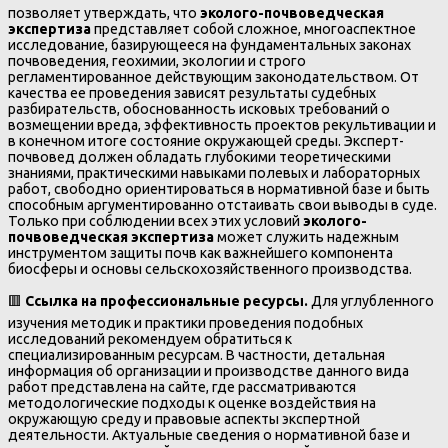
позволяет утверждать, что
эколого-почвоведческая
экспертиза
представляет собой сложное, многоаспектное
исследование, базирующееся на фундаментальных законах
почвоведения, геохимии, экологии и строго
регламентированное действующим законодательством. От
качества ее проведения зависят результаты судебных
разбирательств, обоснованность исковых требований о
возмещении вреда, эффективность проектов рекультивации и
в конечном итоге состояние окружающей среды. Эксперт-
почвовед должен обладать глубокими теоретическими
знаниями, практическими навыками полевых и лабораторных
работ, свободно ориентироваться в нормативной базе и быть
способным аргументированно отстаивать свои выводы в суде.
Только при соблюдении всех этих условий
эколого-
почвоведческая экспертиза
может служить надежным
инструментом защиты почв как важнейшего компонента
биосферы и основы сельскохозяйственного производства.
🟥
Ссылка на профессиональные ресурсы.
Для углубленного
изучения методик и практики проведения подобных
исследований рекомендуем обратиться к
специализированным ресурсам. В частности, детальная
информация об организации и производстве данного вида
работ представлена на сайте, где рассматриваются
методологические подходы к оценке воздействия на
окружающую среду и правовые аспекты экспертной
деятельности. Актуальные сведения о нормативной базе и