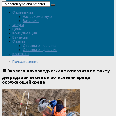
О компании
Нас рекомендуют
Вакансии
Услуги
Цены
Консультация
Вакансии
Отзывы
Отзывы от юр. лиц
Отзывы от физ. лиц
Контакты
Почвоведение
🟥 Эколого-почвоведческая экспертиза по факту
деградации земель и исчислении вреда
окружающей среде