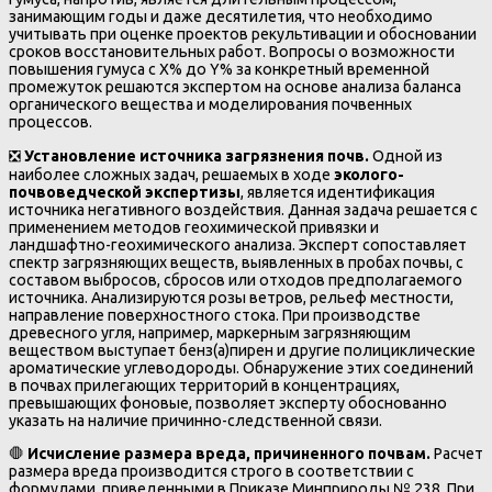
занимающим годы и даже десятилетия, что необходимо
учитывать при оценке проектов рекультивации и обосновании
сроков восстановительных работ. Вопросы о возможности
повышения гумуса с Х% до Y% за конкретный временной
промежуток решаются экспертом на основе анализа баланса
органического вещества и моделирования почвенных
процессов.
❎
Установление источника загрязнения почв.
Одной из
наиболее сложных задач, решаемых в ходе
эколого-
почвоведческой экспертизы
, является идентификация
источника негативного воздействия. Данная задача решается с
применением методов геохимической привязки и
ландшафтно-геохимического анализа. Эксперт сопоставляет
спектр загрязняющих веществ, выявленных в пробах почвы, с
составом выбросов, сбросов или отходов предполагаемого
источника. Анализируются розы ветров, рельеф местности,
направление поверхностного стока. При производстве
древесного угля, например, маркерным загрязняющим
веществом выступает бенз(а)пирен и другие полициклические
ароматические углеводороды. Обнаружение этих соединений
в почвах прилегающих территорий в концентрациях,
превышающих фоновые, позволяет эксперту обоснованно
указать на наличие причинно-следственной связи.
🛑
Исчисление размера вреда, причиненного почвам.
Расчет
размера вреда производится строго в соответствии с
формулами, приведенными в Приказе Минприроды № 238. При