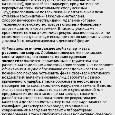
назначению), при разработке карьеров, при длительном
перекрытии почвы капитальными сооружениями.
Трудновосполнимые потери связаны с загрязнением почв
стойкими токсикантами (тяжелыми металлами,
хлорорганическими пестицидами), удаление которых
технически возможно, но требует огромных финансовых
затрат и длительного времени. В таких случаях даже
проведение полного комплекса рекультивационных работ не
позволяет вернуть почву в исходное состояние, и часть вреда
должна быть компенсирована в денежной форме.
🔴
Роль эколого-почвоведческой экспертизы в
разрешении споров.
Обобщая вышеизложенное, можно
констатировать, что
эколого-почвоведческая
экспертиза
является незаменимым инструментом при
разрешении земельных и экологических споров. Она позволяет
объективно и научно обоснованно определить состояние
почвенного покрова, установить факт и характер негативного
воздействия, выявить виновных лиц, рассчитать размер
причиненного ущерба, а также обосновать необходимые
мероприятия по восстановлению нарушенных земель. Выводы
экспертизы служат доказательством в суде, основой для
предъявления исков о возмещении вреда, а также для
разработки и корректировки проектов рекультивации.
Качество и достоверность экспертизы напрямую зависят от
квалификации эксперта-почвоведа, его владения
современными методами полевых и лабораторных
исследований, а также глубокого знания нормативно-правовой