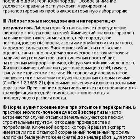
послойно до материнской породы. Особое внимание
уделяется правильности упаковки, маркировки и
транспортирования проб в аккредитованную лабораторию.
🟧
Лабораторные исследования и интерпретация
результатов.
Лабораторный этап включает определение
широкого спектра показателей. Химический анализ направлен
на выявление тяжелых металлов, нефтепродуктов,
пестицидов, бенз(а)пирена, азота аммонийного и нитратного,
хлоридов, сульфатов. Биологический анализ позволяет
оценить санитарно-эпидемиологическое состояние почвы:
наличие яиц гельминтов, цист кишечных простейших,
патогенных микроорганизмов, общую микробную численность.
Физико-химический анализ дает информацию о рН, гумусе,
гранулометрическом составе. Интерпретация результатов
заключается в сравнении полученных данных с нормативами
(СанПиН 1.2.3685-21), фоновыми значениями или контрольными
образцами. Превышение нормативов является основанием для
квалификации воздействия как негативного и для
последующего расчета вреда.
🔴
Порча и уничтожение почв при отсыпке и перекрытии.
В
практике
эколого-почвоведческой экспертизы
часто
встречаются случаи отсыпки земельных участков песком,
строительным грунтом, отходами производства и
потребления. Ключевой вопрос, который решает эксперт:
имеется ли под отсыпкой сохраненный почвенный профиль
или почва была уничтожена (снята) до начала работ. Для этого