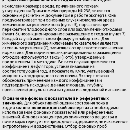
исчисления размера вреда, причиненного почвам,
утвержденная Приказом Минприроды № 238, является
основным расчетным документом в работе эксперта. Она
предусматривает три основных случая исчисления вреда:
химическое загрязнение почв (пункт 5), порча почв при
перекрытии плодородного слоя или захламлении отходами
(пункт 6), несанкционированное размещение отходов (пункт 7).
Каждый случай имеет свою формулу и набор такс. Для
химического загрязнения ключевым показателем является
степень загрязнения (С), зависящая от кратности превышения
норматива. Для порчи и несанкционированного размещения
отходов используются таксы (Тотх), утвержденные
приложением 1 к методике. Во всех случаях применяется
коэффициент дефлятора, устанавливаемый на
соответствующий год, и показатель Кмпс, учитывающий
мощность плодородного слоя почвы. Эксперт обязан
обосновать применение каждого коэффициента и
подтвердить исходные данные (площадь, глубину,
превышения) результатами натурных исследований и анализов.
🛑
Значение фоновых показателей и референтных
значений.
Для объективной оценки состояния почв в
ходе
эколого-почвоведческой экспертизы
необходимо
использование фоновых показателей или референтных
значений. Фоновая концентрация химического вещества в
почве характеризует ее природное содержание, не искаженное
антропогенным воздействием. Отбор фоновых проб