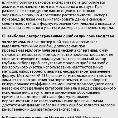
влияния полигона отходов экспертиза почв дополняется
анализом подземных вод и атмосферного воздуха. При
разливе нефтепродуктов важно оценить не только
загрязнение почв, но и состояние растительности. Эксперт-
почвовед должен уметь интегрировать данные смежных
специальностей для формулирования комплексного вывода о
состоянии земельного участка и размере причиненного вреда.
🟨
Наиболее распространенные ошибки при производстве
экспертизы.
Анализ экспертной практики позволяет
выделить типичные ошибки, допускаемые при
проведении
эколого-почвоведческой экспертизы
. К ним
относятся: недостаточное количество пробных площадок, не
соответствующее площади участка; неправильный выбор
глубины отбора проб; отсутствие фоновых проб или проб с
контрольного участка; использование неаттестованных
методик лабораторного анализа; некорректное применение
формул Методики № 238 (например, использование такс для
химического загрязнения при порче земель или наоборот);
игнорирование коэффициента мощности плодородного слоя;
неверное определение категории земель и вида разрешенного
использования; отсутствие в заключении обоснования
причинно-следственной связи; формулирование
вероятностных, а не категоричных выводов при наличии
достаточных данных. Избегание этих ошибок является залогом
качественной и доказательной экспертизы.
▶️
Практика применения Методики № 238.
Методика