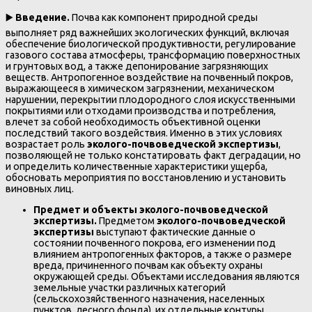
▶️
Введение.
Почва как компонент природной среды
выполняет ряд важнейших экологических функций, включая
обеспечение биологической продуктивности, регулирование
газового состава атмосферы, трансформацию поверхностных
и грунтовых вод, а также депонирование загрязняющих
веществ. Антропогенное воздействие на почвенный покров,
выражающееся в химическом загрязнении, механическом
нарушении, перекрытии плодородного слоя искусственными
покрытиями или отходами производства и потребления,
влечет за собой необходимость объективной оценки
последствий такого воздействия. Именно в этих условиях
возрастает роль
эколого-почвоведческой экспертизы
,
позволяющей не только констатировать факт деградации, но
и определить количественные характеристики ущерба,
обосновать мероприятия по восстановлению и установить
виновных лиц.
Предмет и объекты эколого-почвоведческой
экспертизы.
Предметом
эколого-почвоведческой
экспертизы
выступают фактические данные о
состоянии почвенного покрова, его изменении под
влиянием антропогенных факторов, а также о размере
вреда, причиненного почвам как объекту охраны
окружающей среды. Объектами исследования являются
земельные участки различных категорий
(сельскохозяйственного назначения, населенных
пунктов, лесного фонда), их отдельные контуры,