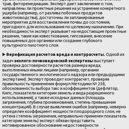
трав, фиторемедиацию. Эксперт дает заключение о том,
направлены ли проектные решения на устранение конкретного
ущерба (например, от разлива побочных продуктов
животноводства), достаточны ли запланированные
мероприятия для восстановления почвы до состояния,
пригодного для использования по целевому назначению. При
необходимости эксперт указывает на недостающие проектные
решения, такие как известкование, гипсование, внесение
повышенных доз органики или создание глубокого
культурного пахотного слоя.
▶️
Верификация расчетов вреда и контррасчеты.
Одной из
задач
эколого-почвоведческой экспертизы
выступает
проверка достоверности расчетов размера вреда,
выполненных иными лицами (например, органами
государственного экологического надзора или предыдущими
экспертами). Эксперт проводит контррасчет, проверяя
правильность применения формул Методики № 238,
обоснованность выбора такс и коэффициентов (дефлятор,
Кмпс, показатели категории земель и вида разрешенного
использования), а также исходных данных (площадь
загрязнения, глубина проникновения, степень превышения
концентраций). В случае выявления ошибок (например, неверно
определен коэффициент мощности плодородного слоя, не
учтена степень загрязнения, неправильно применен показатель
категории земель) эксперт обязан представить
мотивированное обоснование недостоверности