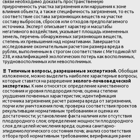
связи необходимо доказать пространственную
приуроченность участка загрязнения или нарушения к зоне
влияния объекта, а также специфичность загрязнения, то есть
соответствие состава загрязняющих веществ на участке
составу выбросов, сбросов или отходов предполагаемого
источника. Эксперт описывает характер и масштабы
негативного воздействия, указывает площадь измененных
земель, перечень обнаруженных загрязняющих веществ,
степень их превышения над нормативами. Завершается
исследование окончательным расчетом размера вреда в
рублях, выполненным в строгом соответствии с Методикой №
238, и квалификацией экологических потерь как восполнимых,
трудновосполнимых или невосполнимых.
🧧
Типичные вопросы, разрешаемые экспертизой.
Обобщая
изложенное, можно выделить наиболее характерные вопросы,
которые ставятся на разрешение
эколого-почвоведческой
экспертизы
. К ним относятся: определение качественного
состояния и уровня плодородия почв; оценка степени
ухудшения почвенных характеристик; идентификация
источника загрязнения; расчет размера вреда от загрязнения,
порчи или уничтожения почв; проверка соответствия проектов
рекультивации нормативным требованиям и оценка их
достаточности; установление факта наличия или отсутствия
плодородного слоя; определение мощности плодородного
слоя для целей исчисления вреда; оценка санитарно-
эпидемиологического состояния почв; анализ соответствия
отбора проб нормативным требованиям; верификация ранее