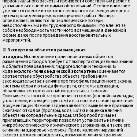
первоначального расчета и произвести собственный расчет с
указанием всех необходимых обоснований. Особое внимание
уделяется оценке возможности полного возмещения вреда
путем проведения рекультивационных работ. Эксперт
определяет, являются ли экологические потери
невосполнимыми или трудновосполнимыми, что влечет за
собой необходимость частичного возмещения в денежной
форме даже после проведения восстановительных
мероприятий.
🟨
Экспертиза объектов размещения
отходов.
Исследование полигонов и иных объектов
размещения отходов требует от эксперта специальных знаний
в области почвоведения, гидрогеологии и геохимии. В
ходе
эколого-почвоведческой экспертизы
оценивается
соответствие обустройства объекта требованиям
законодательства: наличие противофильтрационного экрана,
системы сбора и отвода фильтрата, системы дегазации,
обваловки, контрольно-наблюдательных скважин.
Описывается способ захоронения отходов (послойная укладка,
уплотнение, изоляция грунтом) и его соответствие проектной
документации. Важной задачей является выявление признаков
сжигания отходов (прогары, зола, шлак) и оценка влияния
объекта на сопредельные среды. Отбор проб почвы на
прилегающих территориях позволяет установить наличие
микробиологического и химического загрязнения, а также его
влияние на здоровье человека. При выявлении нарушений
эксперт должен определить, возможно ли их устранение