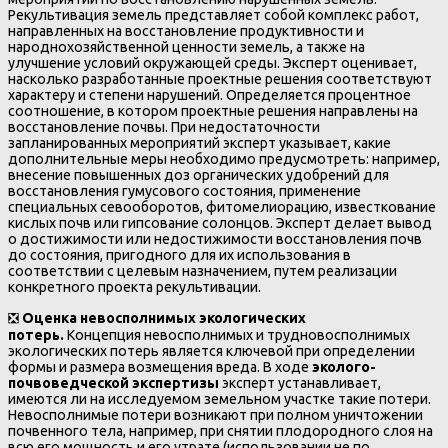
Рекультивация земель представляет собой комплекс работ,
направленных на восстановление продуктивности и
народнохозяйственной ценности земель, а также на
улучшение условий окружающей среды. Эксперт оценивает,
насколько разработанные проектные решения соответствуют
характеру и степени нарушений. Определяется процентное
соотношение, в котором проектные решения направлены на
восстановление почвы. При недостаточности
запланированных мероприятий эксперт указывает, какие
дополнительные меры необходимо предусмотреть: например,
внесение повышенных доз органических удобрений для
восстановления гумусового состояния, применение
специальных севооборотов, фитомелиорацию, известкование
кислых почв или гипсование солонцов. Эксперт делает вывод
о достижимости или недостижимости восстановления почв
до состояния, пригодного для их использования в
соответствии с целевым назначением, путем реализации
конкретного проекта рекультивации.
❎
Оценка невосполнимых экологических
потерь.
Концепция невосполнимых и трудновосполнимых
экологических потерь является ключевой при определении
формы и размера возмещения вреда. В ходе
эколого-
почвоведческой экспертизы
эксперт устанавливает,
имеются ли на исследуемом земельном участке такие потери.
Невосполнимые потери возникают при полном уничтожении
почвенного тела, например, при снятии плодородного слоя на
всю его мощность и его утрате (использовании не по