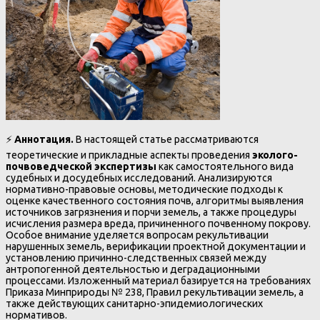
⚡
Аннотация.
В настоящей статье рассматриваются
теоретические и прикладные аспекты проведения
эколого-
почвоведческой экспертизы
как самостоятельного вида
судебных и досудебных исследований. Анализируются
нормативно-правовые основы, методические подходы к
оценке качественного состояния почв, алгоритмы выявления
источников загрязнения и порчи земель, а также процедуры
исчисления размера вреда, причиненного почвенному покрову.
Особое внимание уделяется вопросам рекультивации
нарушенных земель, верификации проектной документации и
установлению причинно-следственных связей между
антропогенной деятельностью и деградационными
процессами. Изложенный материал базируется на требованиях
Приказа Минприроды № 238, Правил рекультивации земель, а
также действующих санитарно-эпидемиологических
нормативов.