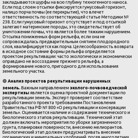
закладываются шурфы на всю глубину техногенного наноса.
Если под слоем отсыпки фиксируется гумусовый горизонт,
налицо порча почвы (ее перекрытие), что влечет
ответственность по соответствующей статье Методики №
238. Если гумусовый горизонт отсутствует и под отсыпкой
залегают материнские породы, это свидетельствует об
уничтожении почвы, что является более тяжким нарушением.
Отсыпка пониженных форм рельефа, если она не
сопровождалась предварительным снятием плодородного
слоя, квалифицируется как порча. Целесообразность возврата
в исходное состояние формы рельефа определяется
проектом рекультивации: часто экологически и экономически
оправдано не воссоздание прежнего рельефа, а
формирование нового, пригодного для использования
земельного участка.
🟢
Анализ проектов рекультивации нарушенных
земель.
Важным направлением
эколого-почвоведческой
экспертизы
является оценка проектной документации по
рекультивации земель. Эксперт проверяет соответствие
разработанного проекта требованиям Постановления
Правительства РФ № 800 «О рекультивации и консервации
земель». Оценивается наличие и содержание технического и
биологического этапов рекультивации. Технический этап
должен включать мероприятия по уборке загрязненного
грунта, планировке поверхности, внесению мелиорантов.
Биологический этап должен предусматривать внесение
органических и минеральных удобрений, посев многолетних