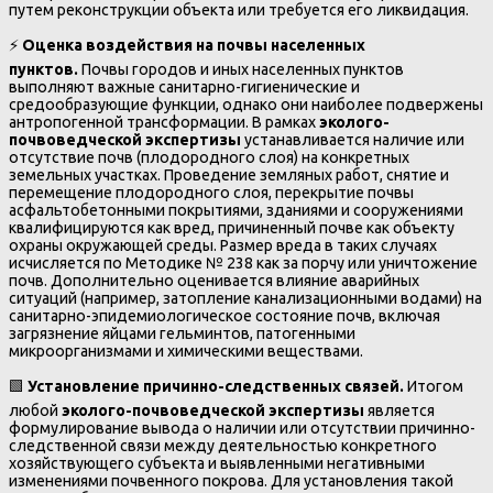
путем реконструкции объекта или требуется его ликвидация.
⚡
Оценка воздействия на почвы населенных
пунктов.
Почвы городов и иных населенных пунктов
выполняют важные санитарно-гигиенические и
средообразующие функции, однако они наиболее подвержены
антропогенной трансформации. В рамках
эколого-
почвоведческой экспертизы
устанавливается наличие или
отсутствие почв (плодородного слоя) на конкретных
земельных участках. Проведение земляных работ, снятие и
перемещение плодородного слоя, перекрытие почвы
асфальтобетонными покрытиями, зданиями и сооружениями
квалифицируются как вред, причиненный почве как объекту
охраны окружающей среды. Размер вреда в таких случаях
исчисляется по Методике № 238 как за порчу или уничтожение
почв. Дополнительно оценивается влияние аварийных
ситуаций (например, затопление канализационными водами) на
санитарно-эпидемиологическое состояние почв, включая
загрязнение яйцами гельминтов, патогенными
микроорганизмами и химическими веществами.
🟩
Установление причинно-следственных связей.
Итогом
любой
эколого-почвоведческой экспертизы
является
формулирование вывода о наличии или отсутствии причинно-
следственной связи между деятельностью конкретного
хозяйствующего субъекта и выявленными негативными
изменениями почвенного покрова. Для установления такой