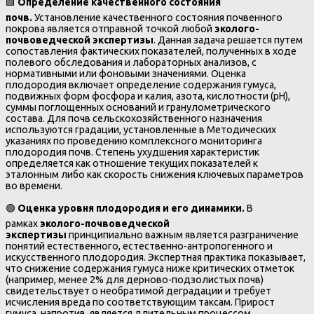
🟩
Определение качественного состояния
почв.
Установление качественного состояния почвенного
покрова является отправной точкой любой
эколого-
почвоведческой экспертизы
. Данная задача решается путем
сопоставления фактических показателей, полученных в ходе
полевого обследования и лабораторных анализов, с
нормативными или фоновыми значениями. Оценка
плодородия включает определение содержания гумуса,
подвижных форм фосфора и калия, азота, кислотности (рН),
суммы поглощенных оснований и гранулометрического
состава. Для почв сельскохозяйственного назначения
используются градации, установленные в Методических
указаниях по проведению комплексного мониторинга
плодородия почв. Степень ухудшения характеристик
определяется как отношение текущих показателей к
эталонным либо как скорость снижения ключевых параметров
во времени.
🟢
Оценка уровня плодородия и его динамики.
В
рамках
эколого-почвоведческой
экспертизы
принципиально важным является разграничение
понятий естественного, естественно-антропогенного и
искусственного плодородия. Экспертная практика показывает,
что снижение содержания гумуса ниже критических отметок
(например, менее 2% для дерново-подзолистых почв)
свидетельствует о необратимой деградации и требует
исчисления вреда по соответствующим таксам. Прирост
гумуса, напротив, является длительным процессом,