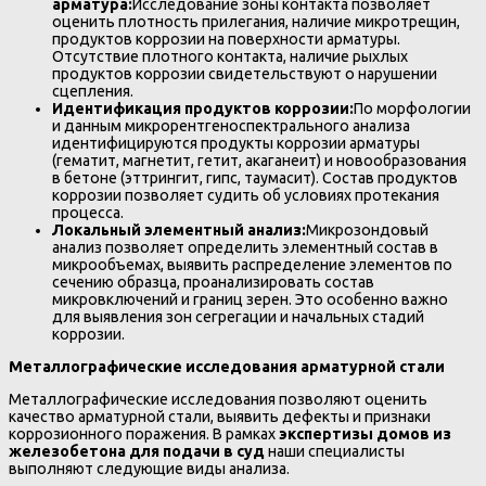
арматура:
Исследование зоны контакта позволяет
оценить плотность прилегания, наличие микротрещин,
продуктов коррозии на поверхности арматуры.
Отсутствие плотного контакта, наличие рыхлых
продуктов коррозии свидетельствуют о нарушении
сцепления.
Идентификация продуктов коррозии:
По морфологии
и данным микрорентгеноспектрального анализа
идентифицируются продукты коррозии арматуры
(гематит, магнетит, гетит, акаганеит) и новообразования
в бетоне (эттрингит, гипс, таумасит). Состав продуктов
коррозии позволяет судить об условиях протекания
процесса.
Локальный элементный анализ:
Микрозондовый
анализ позволяет определить элементный состав в
микрообъемах, выявить распределение элементов по
сечению образца, проанализировать состав
микровключений и границ зерен. Это особенно важно
для выявления зон сегрегации и начальных стадий
коррозии.
Металлографические исследования арматурной стали
Металлографические исследования позволяют оценить
качество арматурной стали, выявить дефекты и признаки
коррозионного поражения. В рамках
экспертизы домов из
железобетона для подачи в суд
наши специалисты
выполняют следующие виды анализа.