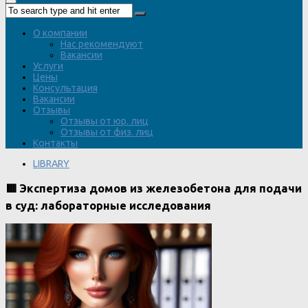
О компании
Нас рекомендуют
Вакансии
Услуги
Цены
Консультация
Вакансии
Отзывы
Отзывы от юр. лиц
Отзывы от физ. лиц
Контакты
LIBRARY
🟥 Экспертиза домов из железобетона для подачи
в суд: лабораторные исследования