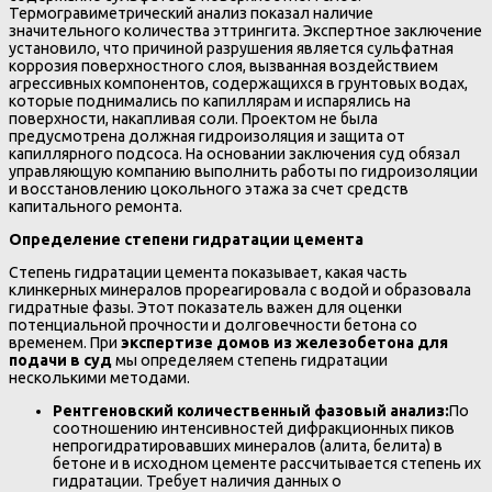
Термогравиметрический анализ показал наличие
значительного количества эттрингита. Экспертное заключение
установило, что причиной разрушения является сульфатная
коррозия поверхностного слоя, вызванная воздействием
агрессивных компонентов, содержащихся в грунтовых водах,
которые поднимались по капиллярам и испарялись на
поверхности, накапливая соли. Проектом не была
предусмотрена должная гидроизоляция и защита от
капиллярного подсоса. На основании заключения суд обязал
управляющую компанию выполнить работы по гидроизоляции
и восстановлению цокольного этажа за счет средств
капитального ремонта.
Определение степени гидратации цемента
Степень гидратации цемента показывает, какая часть
клинкерных минералов прореагировала с водой и образовала
гидратные фазы. Этот показатель важен для оценки
потенциальной прочности и долговечности бетона со
временем. При
экспертизе домов из железобетона для
подачи в суд
мы определяем степень гидратации
несколькими методами.
Рентгеновский количественный фазовый анализ:
По
соотношению интенсивностей дифракционных пиков
непрогидратировавших минералов (алита, белита) в
бетоне и в исходном цементе рассчитывается степень их
гидратации. Требует наличия данных о