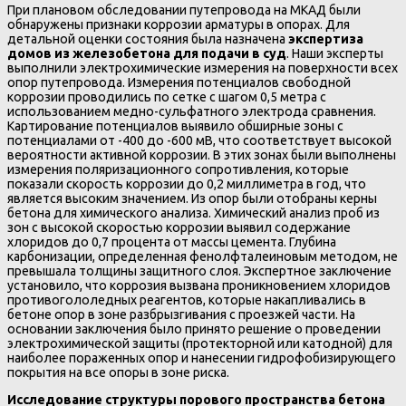
При плановом обследовании путепровода на МКАД были
обнаружены признаки коррозии арматуры в опорах. Для
детальной оценки состояния была назначена
экспертиза
домов из железобетона для подачи в суд
. Наши эксперты
выполнили электрохимические измерения на поверхности всех
опор путепровода. Измерения потенциалов свободной
коррозии проводились по сетке с шагом 0,5 метра с
использованием медно-сульфатного электрода сравнения.
Картирование потенциалов выявило обширные зоны с
потенциалами от -400 до -600 мВ, что соответствует высокой
вероятности активной коррозии. В этих зонах были выполнены
измерения поляризационного сопротивления, которые
показали скорость коррозии до 0,2 миллиметра в год, что
является высоким значением. Из опор были отобраны керны
бетона для химического анализа. Химический анализ проб из
зон с высокой скоростью коррозии выявил содержание
хлоридов до 0,7 процента от массы цемента. Глубина
карбонизации, определенная фенолфталеиновым методом, не
превышала толщины защитного слоя. Экспертное заключение
установило, что коррозия вызвана проникновением хлоридов
противогололедных реагентов, которые накапливались в
бетоне опор в зоне разбрызгивания с проезжей части. На
основании заключения было принято решение о проведении
электрохимической защиты (протекторной или катодной) для
наиболее пораженных опор и нанесении гидрофобизирующего
покрытия на все опоры в зоне риска.
Исследование структуры порового пространства бетона