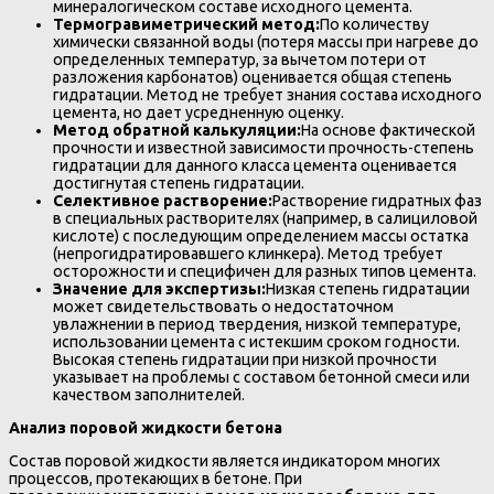
минералогическом составе исходного цемента.
Термогравиметрический метод:
По количеству
химически связанной воды (потеря массы при нагреве до
определенных температур, за вычетом потери от
разложения карбонатов) оценивается общая степень
гидратации. Метод не требует знания состава исходного
цемента, но дает усредненную оценку.
Метод обратной калькуляции:
На основе фактической
прочности и известной зависимости прочность-степень
гидратации для данного класса цемента оценивается
достигнутая степень гидратации.
Селективное растворение:
Растворение гидратных фаз
в специальных растворителях (например, в салициловой
кислоте) с последующим определением массы остатка
(непрогидратировавшего клинкера). Метод требует
осторожности и специфичен для разных типов цемента.
Значение для экспертизы:
Низкая степень гидратации
может свидетельствовать о недостаточном
увлажнении в период твердения, низкой температуре,
использовании цемента с истекшим сроком годности.
Высокая степень гидратации при низкой прочности
указывает на проблемы с составом бетонной смеси или
качеством заполнителей.
Анализ поровой жидкости бетона
Состав поровой жидкости является индикатором многих
процессов, протекающих в бетоне. При