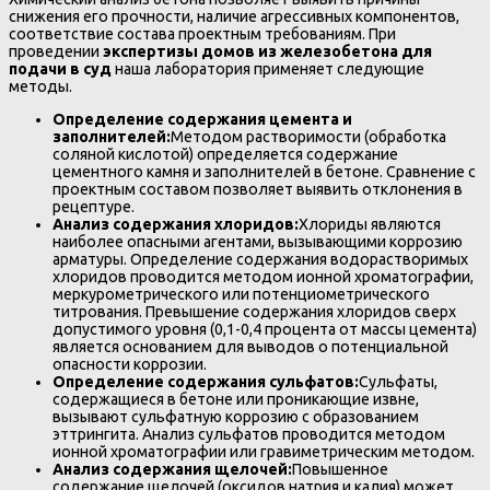
снижения его прочности, наличие агрессивных компонентов,
соответствие состава проектным требованиям. При
проведении
экспертизы домов из железобетона для
подачи в суд
наша лаборатория применяет следующие
методы.
Определение содержания цемента и
заполнителей:
Методом растворимости (обработка
соляной кислотой) определяется содержание
цементного камня и заполнителей в бетоне. Сравнение с
проектным составом позволяет выявить отклонения в
рецептуре.
Анализ содержания хлоридов:
Хлориды являются
наиболее опасными агентами, вызывающими коррозию
арматуры. Определение содержания водорастворимых
хлоридов проводится методом ионной хроматографии,
меркурометрического или потенциометрического
титрования. Превышение содержания хлоридов сверх
допустимого уровня (0,1-0,4 процента от массы цемента)
является основанием для выводов о потенциальной
опасности коррозии.
Определение содержания сульфатов:
Сульфаты,
содержащиеся в бетоне или проникающие извне,
вызывают сульфатную коррозию с образованием
эттрингита. Анализ сульфатов проводится методом
ионной хроматографии или гравиметрическим методом.
Анализ содержания щелочей:
Повышенное
содержание щелочей (оксидов натрия и калия) может