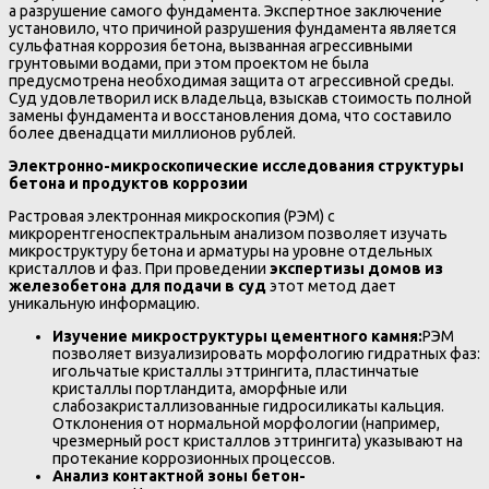
а разрушение самого фундамента. Экспертное заключение
установило, что причиной разрушения фундамента является
сульфатная коррозия бетона, вызванная агрессивными
грунтовыми водами, при этом проектом не была
предусмотрена необходимая защита от агрессивной среды.
Суд удовлетворил иск владельца, взыскав стоимость полной
замены фундамента и восстановления дома, что составило
более двенадцати миллионов рублей.
Электронно-микроскопические исследования структуры
бетона и продуктов коррозии
Растровая электронная микроскопия (РЭМ) с
микрорентгеноспектральным анализом позволяет изучать
микроструктуру бетона и арматуры на уровне отдельных
кристаллов и фаз. При проведении
экспертизы домов из
железобетона для подачи в суд
этот метод дает
уникальную информацию.
Изучение микроструктуры цементного камня:
РЭМ
позволяет визуализировать морфологию гидратных фаз:
игольчатые кристаллы эттрингита, пластинчатые
кристаллы портландита, аморфные или
слабозакристаллизованные гидросиликаты кальция.
Отклонения от нормальной морфологии (например,
чрезмерный рост кристаллов эттрингита) указывают на
протекание коррозионных процессов.
Анализ контактной зоны бетон-