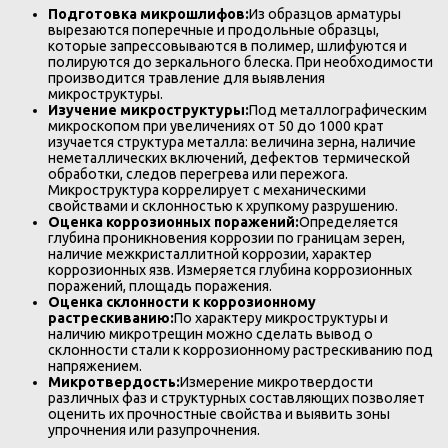
Подготовка микрошлифов:
Из образцов арматуры
вырезаются поперечные и продольные образцы,
которые запрессовываются в полимер, шлифуются и
полируются до зеркального блеска. При необходимости
производится травление для выявления
микроструктуры.
Изучение микроструктуры:
Под металлографическим
микроскопом при увеличениях от 50 до 1000 крат
изучается структура металла: величина зерна, наличие
неметаллических включений, дефектов термической
обработки, следов перегрева или пережога.
Микроструктура коррелирует с механическими
свойствами и склонностью к хрупкому разрушению.
Оценка коррозионных поражений:
Определяется
глубина проникновения коррозии по границам зерен,
наличие межкристаллитной коррозии, характер
коррозионных язв. Измеряется глубина коррозионных
поражений, площадь поражения.
Оценка склонности к коррозионному
растрескиванию:
По характеру микроструктуры и
наличию микротрещин можно сделать вывод о
склонности стали к коррозионному растрескиванию под
напряжением.
Микротвердость:
Измерение микротвердости
различных фаз и структурных составляющих позволяет
оценить их прочностные свойства и выявить зоны
упрочнения или разупрочнения.