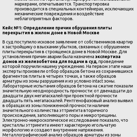
маркерами, опечатываются. Транспортировка
производится в специальных контейнерах, исключающих
механические повреждения и воздействие
неблагоприятных факторов.
Кейс №1: Определение причин обрушения плиты
перекрытия в жилом доме в Новой Москве
В суд поступило исковое заявление от собственников квартир
к застройщику о взыскании убытков, связанных с обрушением
плиты перекрытия в строящемся доме в Новой Москве. Для
установления причин аварии была назначена
экспертиза
домов из железобетона для подачи в суд
, проведение
которой поручили нашему учреждению. На первом этапе наши
эксперты произвели отбор образцов бетона из сохранившихся
фрагментов плиты в четырех точках, а также образцов
арматуры из зоны разрушения и из условно intact зоны.
Лабораторные испытания образцов бетона на сжатие показали
значительную неоднородность прочности: от двенадцати до
двадцати двух мегапаскалей при проектной прочности
двадцать пять мегапаскалей. Рентгенофазовый анализ выявил
в образцах из зоны пониженной прочности наличие
значительного количества эттрингита вторичного
происхождения, заполняющего поры и микротрещины.
Электронно-микроскопическое исследование показало, что
кристаллы эттрингита имеют характерную игольчатую
морфологию и создают внутренние напряжения.
Металлографический анализ образцов арматуры из зоны