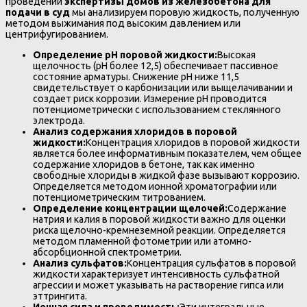
проведении
экспертизы домов из железобетона для
подачи в суд
мы анализируем поровую жидкость, полученную
методом выжимания под высоким давлением или
центрифугированием.
Определение pH поровой жидкости:
Высокая
щелочность (pH более 12,5) обеспечивает пассивное
состояние арматуры. Снижение pH ниже 11,5
свидетельствует о карбонизации или выщелачивании и
создает риск коррозии. Измерение pH проводится
потенциометрически с использованием стеклянного
электрода.
Анализ содержания хлоридов в поровой
жидкости:
Концентрация хлоридов в поровой жидкости
является более информативным показателем, чем общее
содержание хлоридов в бетоне, так как именно
свободные хлориды в жидкой фазе вызывают коррозию.
Определяется методом ионной хроматографии или
потенциометрическим титрованием.
Определение концентрации щелочей:
Содержание
натрия и калия в поровой жидкости важно для оценки
риска щелочно-кремнеземной реакции. Определяется
методом пламенной фотометрии или атомно-
абсорбционной спектрометрии.
Анализ сульфатов:
Концентрация сульфатов в поровой
жидкости характеризует интенсивность сульфатной
агрессии и может указывать на растворение гипса или
эттрингита.