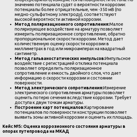
значению потенциала судят о вероятности коррозии:
потенциалы более отрицательные, чем -350 мВ (по
медно-сульфатному электроду), соответствуют
высокой вероятности активной коррозии.
Метод поляризационного сопротивления:
Малое
поляризующее воздействие на арматуру позволяет
измерить поляризационное сопротивление, обратно
пропорциональное скорости коррозии. Метод дает
количественную оценку скорости коррозии в
миллиметрах в год или микроамперах на квадратный
сантиметр.
Метод гальваностатических импульсов:
Импульсное
воздействие с регистрацией отклика потенциала
позволяет определить поляризационное
сопротивление и емкость двойного слоя, что дает
информацию о скорости коррозии и состоянии
поверхности.
Метод электрического сопротивления:
Измерение
электрического сопротивления арматуры позволяет
оценить потерю сечения вследствие коррозии. Требует
доступа к двум точкам арматуры.
Построение карт потенциалов:
Картирование
потенциалов по поверхности конструкции позволяет
выявить зоны активной коррозии и оценить их площадь.
Кейс №5: Оценка коррозионного состояния арматуры в
опорах путепровода на МКАД