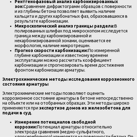
Рентгенофазовый анализ карбонизированных
зон:
Сравнение дифрактограмм образцов с поверхности
и из глубины бетона позволяет выявить наличие
кальцита и других карбонатных фаз, образовавшихся в
результате карбонизации.
Микроскопический анализ границы раздела:
В
полированных шлифах под микроскопом исследуется
граница между карбонизированной и
некарбонизированной зонами, оценивается ее
морфология, наличие микротрещин.
Прогноз скорости карбонизации:
По измеренной
глубине карбонизации и известному времени
эксплуатации можно рассчитать коэффициент
карбонизации и спрогнозировать время достижения
фронтом карбонизации арматуры.
Электрохимические методы исследования коррозионного
состояния арматуры
Электрохимические методы позволяют оценить
коррозионное состояние арматуры в бетоне непосредственно
на объекте или на отобранных образцах. Эти методы широко
применяются при
экспертизе домов из железобетона для
подачи в суд
.
Измерение потенциалов свободной
коррозии:
Потенциал арматуры относительно
электрода сравнения (медно-сульфатного,
хлорсеребряного) измеряется на поверхности бетона. По