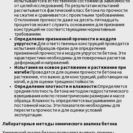
испытываются в естественном состоянии (в зависимости
от целей исследования). По результатам испытаний
рассчитывается фактический класс бетона по прочности
на сжатие и сравнивается с проектными требованиями.
Отклонение прочности даже на десять-пятнадцать
процентов может служить основанием для признания
конструкций не соответствующими нормативным
требованиям.
Определение призменной прочности и модуля
упругости:
Для ответственных конструкций проводятся
испытания образцов-призм для определения
призменной прочности и модуля упругости бетона. Эти
характеристики необходимы для поверочных расчетов
деформаций и напряжений.
Испытания на осевое растяжение и растяжение при
изгибе:
Проводятся для оценки прочности бетона на
растяжение, что важно для конструкций, работающих на
изгиб, и для оценки трещиностойкости.
Определение плотности и влажности:
Определяется
средняя плотность бетона методом гидростатического
взвешивания или по геометрическим размерам и массе
образца. Влажность определяется высушиванием до
постоянной массы. Эти показатели необходимы для
пересчета прочности и для оценки условий
эксплуатации.
Лабораторные методы химического анализа бетона
Химический анализ бетона позволяет выявить причины