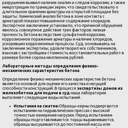
разрушения выявил наличие окалин и следов коррозии, а также
микротрещин по границам зерен, что свидетельствовало о
длительном хранении арматуры на открытой площадке без
защиты. Химический анализ бетона в зоне контакта с
арматурой показал повышенное содержание хлоридов.
Экспертное заключение установило, что причиной обрушения
явилось совокупное действие трех факторов: низкая
прочность бетона вследствие сульфатной коррозии,
коррозионное поражение арматуры и наличие хлоридов,
ускоривших коррозионные процессы. Суд, основываясь на
заключении экспертизы, удовлетворил иск собственников,
взыскав с застройщика стоимость восстановительных работ в
размере более сорока миллионов рублей.
Лабораторные методы определения физико-
механических характеристик бетона
Определение физико-механических характеристик бетона
является основой для оценки его качества и несущей
способности конструкций. В процессе
экспертизы домов из
железобетона для подачи в суд
наша лаборатория
выполняет следующие виды испытаний.
Испытания на сжатие:
Образцы-керны подвергаются
испытаниям на гидравлических прессах с высокой
точностью измерения нагрузки. Перед испытанием
образцы подготавливаются: торцы выравниваются,
образцы высушиваются до постоянной массы или