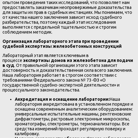
опытом проведения таких исследований, что позволяет нам
предоставлять заказчикам неопровержимые доказательства
для защиты их прав в судебных инстанциях. Мы понимаем, что
от качества нашего заключения зависит исход судебного
разбирательства, поэтому каждый этап исследования
выполняется с предельной тщательностью и строгим
соблюдением методик.
Организация лабораторного этапа при проведении
судебной экспертизы железобетонных конструкций
Лабораторный этап является ключевым в
процессе
экспертизы домов из железобетона для подачи
в суд
. От правильной организации этого этапа зависит
достоверность и доказательственная сила всего заключения.
Наша лаборатория работает в строгом соответствии с
требованиями Федерального закона № 73-ФЗ «О
государственной судебно-экспертной деятельности» и
процессуального законодательства.
Аккредитация и оснащение лаборатории:
Наша
лаборатория аккредитована в установленном порядке и
оснащена современным аналитическим оборудованием:
универсальные испытательные машины, рентгеновские
дифрактометры, растровые электронные микроскопы,
хроматографы, спектрометры, термоанализаторы. Все
средства измерений проходят регулярную поверку и
калибровку.