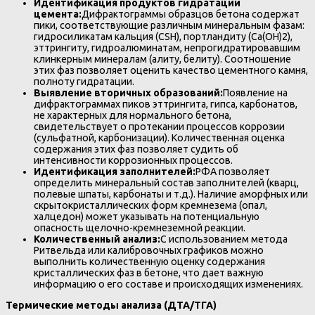
Идентификация продуктов гидратации
цемента:
Дифрактограммы образцов бетона содержат
пики, соответствующие различным минеральным фазам:
гидросиликатам кальция (CSH), портландиту (Ca(OH)2),
эттрингиту, гидроалюминатам, непрогидратировавшим
клинкерным минералам (алиту, белиту). Соотношение
этих фаз позволяет оценить качество цементного камня,
полноту гидратации.
Выявление вторичных образований:
Появление на
дифрактограммах пиков эттрингита, гипса, карбонатов,
не характерных для нормального бетона,
свидетельствует о протекании процессов коррозии
(сульфатной, карбонизации). Количественная оценка
содержания этих фаз позволяет судить об
интенсивности коррозионных процессов.
Идентификация заполнителей:
РФА позволяет
определить минеральный состав заполнителей (кварц,
полевые шпаты, карбонаты и т.д.). Наличие аморфных или
скрытокристаллических форм кремнезема (опал,
халцедон) может указывать на потенциальную
опасность щелочно-кремнеземной реакции.
Количественный анализ:
С использованием метода
Ритвельда или калибровочных графиков можно
выполнить количественную оценку содержания
кристаллических фаз в бетоне, что дает важную
информацию о его составе и происходящих изменениях.
Термические методы анализа (ДТА/ТГА)