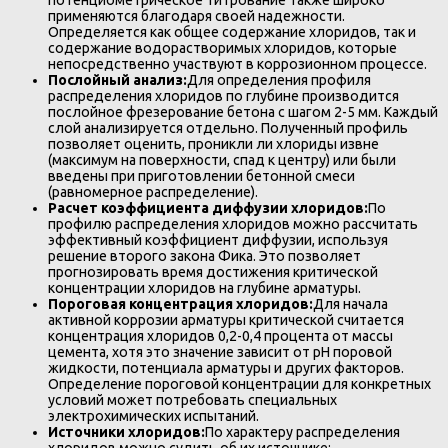
применяются благодаря своей надежности.
Определяется как общее содержание хлоридов, так и
содержание водорастворимых хлоридов, которые
непосредственно участвуют в коррозионном процессе.
Послойный анализ:
Для определения профиля
распределения хлоридов по глубине производится
послойное фрезерование бетона с шагом 2-5 мм. Каждый
слой анализируется отдельно. Полученный профиль
позволяет оценить, проникли ли хлориды извне
(максимум на поверхности, спад к центру) или были
введены при приготовлении бетонной смеси
(равномерное распределение).
Расчет коэффициента диффузии хлоридов:
По
профилю распределения хлоридов можно рассчитать
эффективный коэффициент диффузии, используя
решение второго закона Фика. Это позволяет
прогнозировать время достижения критической
концентрации хлоридов на глубине арматуры.
Пороговая концентрация хлоридов:
Для начала
активной коррозии арматуры критической считается
концентрация хлоридов 0,2-0,4 процента от массы
цемента, хотя это значение зависит от pH поровой
жидкости, потенциала арматуры и других факторов.
Определение пороговой концентрации для конкретных
условий может потребовать специальных
электрохимических испытаний.
Источники хлоридов:
По характеру распределения
хлоридов можно судить об их источнике: