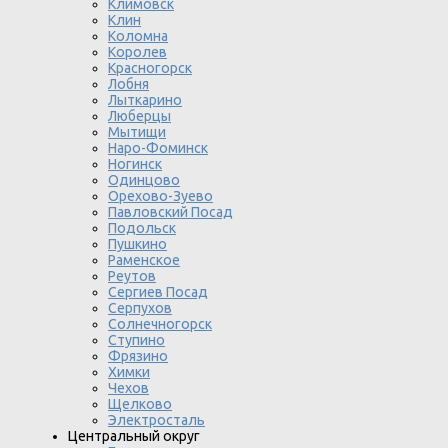
Климовск
Клин
Коломна
Королев
Красногорск
Лобня
Лыткарино
Люберцы
Мытищи
Наро-Фоминск
Ногинск
Одинцово
Орехово-Зуево
Павловский Посад
Подольск
Пушкино
Раменское
Реутов
Сергиев Посад
Серпухов
Солнечногорск
Ступино
Фрязино
Химки
Чехов
Щелково
Электросталь
Центральный округ