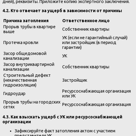
дней), реквизиты. Приложите копию экспертного заключения.
4.2. Кто отвечает за ущерб в зависимости от причины
Причина затопления
Ответственное лицо
Прорыв трубы в квартире
Собственник квартиры
выше
УК (если не гарантийный случай)
Протечка кровли
или застройщик (в период
гарантии)
Засор общедомовой
УК
канализации
Засор внутриквартирной
Собственник квартиры
канализации
Строительный дефект
(некачественная
Застройщик
гидроизоляция)
Ресурсоснабжающая организация
Гидроудар
или УК
Прорыв трубы на городских
Ресурсоснабжающая организация
сетях
4.3. Как взыскать ущерб с УК или ресурсоснабжающей
организации
Зафиксируйте факт затопления актом с участием
представителя УК.