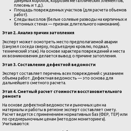
дверных коробок, коррозия металлических элементов,
плесень и т.д.).
Площадь поврежденных участков (для расчета объемов
работ).
Следы высолов (белые солевые разводы на кирпичных и
бетонных стенах — признак длительного намокания).
Этап 2. Анализ причин затопления
Эксперт может осмотреть место предполагаемой аварии
(санузел соседа сверху, подъездную кровлю, подвал,
технический этаж). На основе характера повреждений и места
их возникновения делается вывод о причине затопления.
Этап 3. Составление дефектной ведомости
Эксперт составляет перечень всех повреждений с указанием
объема работ. Дефектная ведомость — это основа для
дальнейшего сметного расчета.
Этап 4. Сметный расчет стоимости восстановительного
ремонта
На основе дефектной ведомости и рыночных цен на
материалы и работы в регионе эксперт составляет смету.
Расчет ведется с применением нормативных баз (ФЕР, ТЕР) или
по среднерыночным ценам (методом мониторинга).
Учитываются: