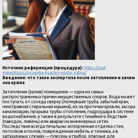
Источник референции (процедура):
https://sud-
expertiza.ru/oczenka-kvartiry-posle-zaliva/
Введение: что такое экспертиза после затопления и зачем
она нужна
Затопление (залив) помещения — одна из самых
распространенных причин имущественных споров. Вода может
поступать от соседа сверху (лопнувшая труба, забытый кран,
неисправная стиральная машина), из-за протечки кровли, засора
канализации, прорыва трубы отопления, гидроудара в системе
водоснабжения, а также в результате стихийного бедствия
(паводок, ливень) или аварии на инженерных сетях.
Последствия всегда печальны: испорченная отделка стен,
потолков и полов, поврежденная мебель и техника, а в
запущенных случаях — плесень и грибок, опасные для