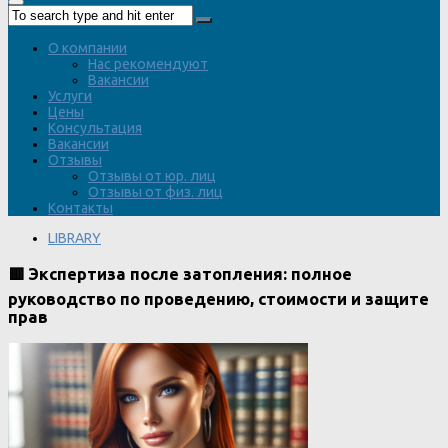
О компании
Нас рекомендуют
Вакансии
Услуги
Цены
Консультация
Вакансии
Отзывы
Отзывы от юр. лиц
Отзывы от физ. лиц
Контакты
LIBRARY
🟥 Экспертиза после затопления: полное
руководство по проведению, стоимости и защите
прав