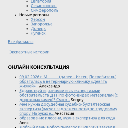
Евпатория
Севастополь
Симферополь
Новые регионы
Херсон
Запорожье
Донецк
Луганск
Все филиалы
Экспертные истории
ОНЛАЙН КОНСУЛЬТАЦИЯ
09.02.2026 г. М............. (далее – Истец, Потребитель)
обратилась в ветеринарную клинику «Девять
жизней»...
Александр
Здравствуйте, занимаетесь экспертизами
обстоятельств ДТП по фото-видео материалам (с
дорожных камер)? Смож...
Sergey
Мне нужна досудебная судебно-бухгалтерская
экспертиза (расчет задолженности) по трудовому
спору. На руках е...
Анастасия
образование плесени, нужна экспертиза для суда
Анна
Добрый день. Робот-пылесос BORK V851 заехал в