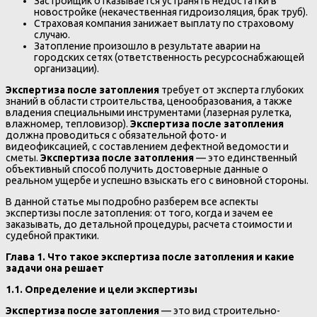
Застройщик отказывается устранять недостатки в
новостройке (некачественная гидроизоляция, брак труб).
Страховая компания занижает выплату по страховому
случаю.
Затопление произошло в результате аварии на
городских сетях (ответственность ресурсоснабжающей
организации).
Экспертиза после затопления
требует от эксперта глубоких
знаний в области строительства, ценообразования, а также
владения специальными инструментами (лазерная рулетка,
влажномер, тепловизор).
Экспертиза после затопления
должна проводиться с обязательной фото- и
видеофиксацией, с составлением дефектной ведомости и
сметы.
Экспертиза после затопления
— это единственный
объективный способ получить достоверные данные о
реальном ущербе и успешно взыскать его с виновной стороны.
В данной статье мы подробно разберем все аспекты
экспертизы после затопления: от того, когда и зачем ее
заказывать, до детальной процедуры, расчета стоимости и
судебной практики.
Глава 1. Что такое экспертиза после затопления и какие
задачи она решает
1.1. Определение и цели экспертизы
Экспертиза после затопления
— это вид строительно-