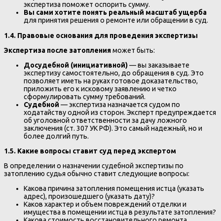
экспертиза поможет оспорить сумму.
Вы сами хотите понять реальный масштаб ущерба
для принятия решения о ремонте или обращении в суд.
1.4. Правовые основания для проведения экспертизы
Экспертиза после затопления
может быть:
Досудебной (инициативной)
— вы заказываете
экспертизу самостоятельно, до обращения в суд. Это
позволяет иметь на руках готовое доказательство,
приложить его к исковому заявлению и четко
сформулировать сумму требований.
Судебной
— экспертиза назначается судом по
ходатайству одной из сторон. Эксперт предупреждается
об уголовной ответственности за дачу ложного
заключения (ст. 307 УК РФ). Это самый надежный, но и
более долгий путь.
1.5. Какие вопросы ставит суд перед экспертом
В определении о назначении судебной экспертизы по
затоплению судья обычно ставит следующие вопросы:
Какова причина затопления помещения истца (указать
адрес), произошедшего (указать дату)?
Каков характер и объем повреждений отделки и
имущества в помещении истца в результате затопления?
Какова стоимость восстановительного ремонта