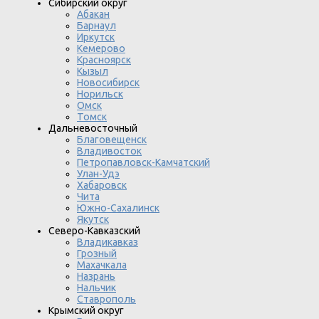
Сибирский округ
Абакан
Барнаул
Иркутск
Кемерово
Красноярск
Кызыл
Новосибирск
Норильск
Омск
Томск
Дальневосточный
Благовещенск
Владивосток
Петропавловск-Камчатский
Улан-Удэ
Хабаровск
Чита
Южно-Сахалинск
Якутск
Северо-Кавказский
Владикавказ
Грозный
Махачкала
Назрань
Нальчик
Ставрополь
Крымский округ