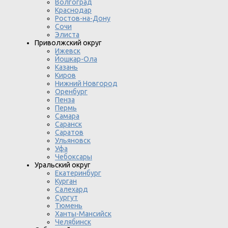
Волгоград
Краснодар
Ростов-на-Дону
Сочи
Элиста
Приволжский округ
Ижевск
Йошкар-Ола
Казань
Киров
Нижний Новгород
Оренбург
Пенза
Пермь
Самара
Саранск
Саратов
Ульяновск
Уфа
Чебоксары
Уральский округ
Екатеринбург
Курган
Салехард
Сургут
Тюмень
Ханты-Мансийск
Челябинск