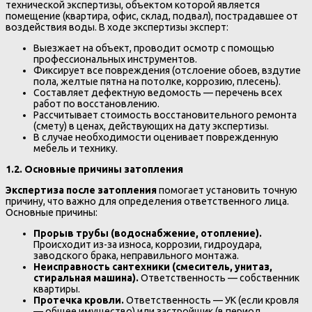
технической экспертизы, объектом которой является
помещение (квартира, офис, склад, подвал), пострадавшее от
воздействия воды. В ходе экспертизы эксперт:
Выезжает на объект, проводит осмотр с помощью
профессиональных инструментов.
Фиксирует все повреждения (отслоение обоев, вздутие
пола, желтые пятна на потолке, коррозию, плесень).
Составляет дефектную ведомость — перечень всех
работ по восстановлению.
Рассчитывает стоимость восстановительного ремонта
(смету) в ценах, действующих на дату экспертизы.
В случае необходимости оценивает поврежденную
мебель и технику.
1.2. Основные причины затопления
Экспертиза после затопления
помогает установить точную
причину, что важно для определения ответственного лица.
Основные причины:
Прорыв трубы (водоснабжение, отопление).
Происходит из-за износа, коррозии, гидроудара,
заводского брака, неправильного монтажа.
Неисправность сантехники (смеситель, унитаз,
стиральная машина).
Ответственность — собственник
квартиры.
Протечка кровли.
Ответственность — УК (если кровля
— общее имущество) или застройщик (в период