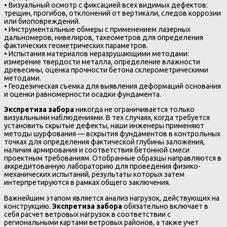
• Визуальный осмотр с фиксацией всех видимых дефектов:
трещин, прогибов, отклонений от вертикали, следов коррозии
или биоповреждений.
• Инструментальные обмеры с применением лазерных
дальномеров, нивелиров, тахеометров для определения
фактических геометрических параметров.
• Испытания материалов неразрушающими методами:
измерение твердости металла, определение влажности
древесины, оценка прочности бетона склерометрическими
методами.
• Геодезическая съемка для выявления деформаций основания
и оценки равномерности осадки фундамента.
Экспретиза забора
никогда не ограничивается только
визуальными наблюдениями. В тех случаях, когда требуется
установить скрытые дефекты, наши инженеры применяют
методы шурфования — вскрытия фундаментов в контрольных
точках для определения фактической глубины заложения,
наличия армирования и соответствия бетонной смеси
проектным требованиям. Отобранные образцы направляются в
аккредитованную лабораторию для проведения физико-
механических испытаний, результаты которых затем
интерпретируются в рамках общего заключения.
Важнейшим этапом является анализ нагрузок, действующих на
конструкцию.
Экспретиза забора
обязательно включает в
себя расчет ветровых нагрузок в соответствии с
региональными картами ветровых районов, а также учет