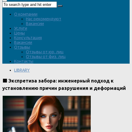
О компании
Нас рекомендуют
Вакансии
Услуги
Цены
Консультация
Вакансии
Отзывы
Отзывы от юр. лиц
Отзывы от физ. лиц
Контакты
LIBRARY
🟥 Экспретиза забора: инженерный подход к
установлению причин разрушения и деформаций