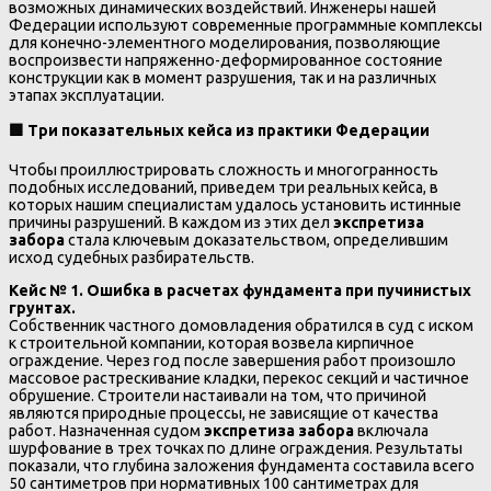
возможных динамических воздействий. Инженеры нашей
Федерации используют современные программные комплексы
для конечно-элементного моделирования, позволяющие
воспроизвести напряженно-деформированное состояние
конструкции как в момент разрушения, так и на различных
этапах эксплуатации.
🟩
Три показательных кейса из практики Федерации
Чтобы проиллюстрировать сложность и многогранность
подобных исследований, приведем три реальных кейса, в
которых нашим специалистам удалось установить истинные
причины разрушений. В каждом из этих дел
экспретиза
забора
стала ключевым доказательством, определившим
исход судебных разбирательств.
Кейс № 1. Ошибка в расчетах фундамента при пучинистых
грунтах.
Собственник частного домовладения обратился в суд с иском
к строительной компании, которая возвела кирпичное
ограждение. Через год после завершения работ произошло
массовое растрескивание кладки, перекос секций и частичное
обрушение. Строители настаивали на том, что причиной
являются природные процессы, не зависящие от качества
работ. Назначенная судом
экспретиза забора
включала
шурфование в трех точках по длине ограждения. Результаты
показали, что глубина заложения фундамента составила всего
50 сантиметров при нормативных 100 сантиметрах для