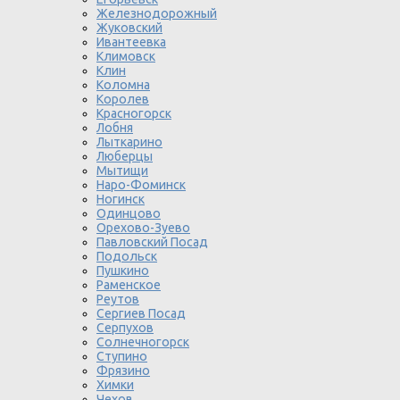
Железнодорожный
Жуковский
Ивантеевка
Климовск
Клин
Коломна
Королев
Красногорск
Лобня
Лыткарино
Люберцы
Мытищи
Наро-Фоминск
Ногинск
Одинцово
Орехово-Зуево
Павловский Посад
Подольск
Пушкино
Раменское
Реутов
Сергиев Посад
Серпухов
Солнечногорск
Ступино
Фрязино
Химки
Чехов