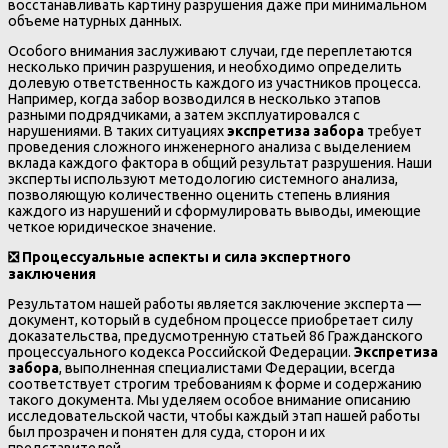
восстанавливать картину разрушения даже при минимальном
объеме натурных данных.
Особого внимания заслуживают случаи, где переплетаются
несколько причин разрушения, и необходимо определить
долевую ответственность каждого из участников процесса.
Например, когда забор возводился в несколько этапов
разными подрядчиками, а затем эксплуатировался с
нарушениями. В таких ситуациях
экспретиза забора
требует
проведения сложного инженерного анализа с выделением
вклада каждого фактора в общий результат разрушения. Наши
эксперты используют методологию системного анализа,
позволяющую количественно оценить степень влияния
каждого из нарушений и сформулировать выводы, имеющие
четкое юридическое значение.
❎
Процессуальные аспекты и сила экспертного
заключения
Результатом нашей работы является заключение эксперта —
документ, который в судебном процессе приобретает силу
доказательства, предусмотренную статьей 86 Гражданского
процессуального кодекса Российской Федерации.
Экспретиза
забора
, выполненная специалистами Федерации, всегда
соответствует строгим требованиям к форме и содержанию
такого документа. Мы уделяем особое внимание описанию
исследовательской части, чтобы каждый этап нашей работы
был прозрачен и понятен для суда, сторон и их