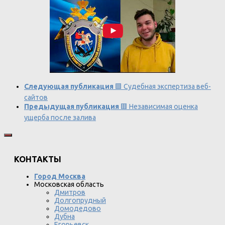
Следующая публикация
🟩 Судебная экспертиза веб-
сайтов
Предыдущая публикация
🟥 Независимая оценка
ущерба после залива
КОНТАКТЫ
Город Москва
Московская область
Дмитров
Долгопрудный
Домодедово
Дубна
Егорьевск