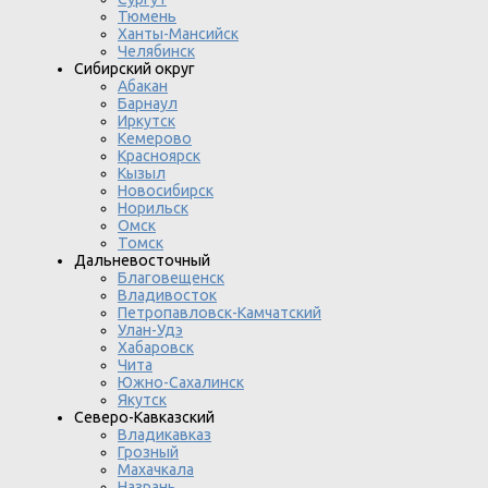
Тюмень
Ханты-Мансийск
Челябинск
Сибирский округ
Абакан
Барнаул
Иркутск
Кемерово
Красноярск
Кызыл
Новосибирск
Норильск
Омск
Томск
Дальневосточный
Благовещенск
Владивосток
Петропавловск-Камчатский
Улан-Удэ
Хабаровск
Чита
Южно-Сахалинск
Якутск
Северо-Кавказский
Владикавказ
Грозный
Махачкала
Назрань