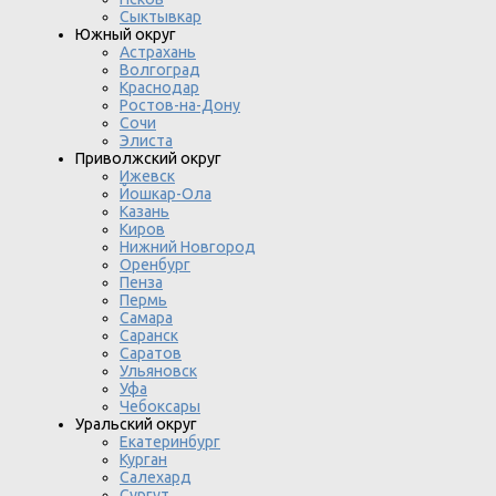
Сыктывкар
Южный округ
Астрахань
Волгоград
Краснодар
Ростов-на-Дону
Сочи
Элиста
Приволжский округ
Ижевск
Йошкар-Ола
Казань
Киров
Нижний Новгород
Оренбург
Пенза
Пермь
Самара
Саранск
Саратов
Ульяновск
Уфа
Чебоксары
Уральский округ
Екатеринбург
Курган
Салехард
Сургут