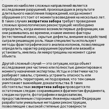
Одним из наиболее сложных направлений является
исследование разрушений, произошедших в результате
длительного накопления повреждений, когда момент
обрушения отстоит от момента возведения на несколько лет.
В таких случаях
экспретиза забора
требует проведения
сложных хронологических реконструкций: необходимо
определить, когда именно возникли первые деформации, как
они развивались во времени, и какие именно факторы
(естественный износ, скрытые дефекты, внешние воздействия)
сыграли решающую роль. Наши специалисты используют
методы фрактографического анализа изломов, позволяющие
определить характер разрушения (хрупкий или вязкий) и
установить, имелись ли микротрещины на момент сдачи
объекта.
Другой сложный случай — это ситуации, когда объект
исследования уже частично или полностью демонтирован к
моменту назначения экспертизы. Истцы и ответчики часто
разбирают завалы, стремясь устранить опасность или
освободить территорию, не подозревая, что тем самым
уничтожают важнейшие доказательства. В таких
обстоятельствах
экспретиза забора
проводится по
остаточным следам: сохранившимся фрагментам фундамента,
следам на грунте, фотографиям и видеозаписям,
предоставленным сторонами. Инженеры нашей Федерации
разработали уникальные методики реконструкции,
позволяющие с высокой степенью достоверности