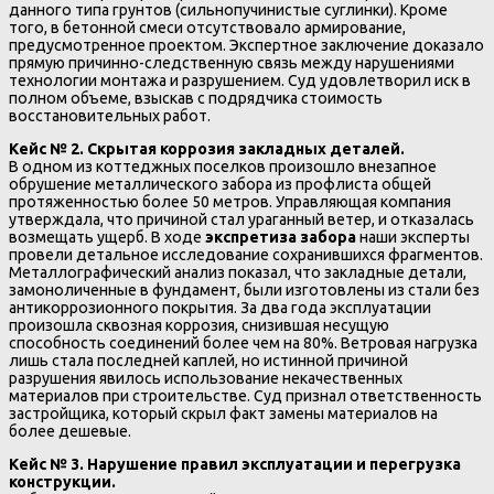
данного типа грунтов (сильнопучинистые суглинки). Кроме
того, в бетонной смеси отсутствовало армирование,
предусмотренное проектом. Экспертное заключение доказало
прямую причинно-следственную связь между нарушениями
технологии монтажа и разрушением. Суд удовлетворил иск в
полном объеме, взыскав с подрядчика стоимость
восстановительных работ.
Кейс № 2. Скрытая коррозия закладных деталей.
В одном из коттеджных поселков произошло внезапное
обрушение металлического забора из профлиста общей
протяженностью более 50 метров. Управляющая компания
утверждала, что причиной стал ураганный ветер, и отказалась
возмещать ущерб. В ходе
экспретиза забора
наши эксперты
провели детальное исследование сохранившихся фрагментов.
Металлографический анализ показал, что закладные детали,
замоноличенные в фундамент, были изготовлены из стали без
антикоррозионного покрытия. За два года эксплуатации
произошла сквозная коррозия, снизившая несущую
способность соединений более чем на 80%. Ветровая нагрузка
лишь стала последней каплей, но истинной причиной
разрушения явилось использование некачественных
материалов при строительстве. Суд признал ответственность
застройщика, который скрыл факт замены материалов на
более дешевые.
Кейс № 3. Нарушение правил эксплуатации и перегрузка
конструкции.