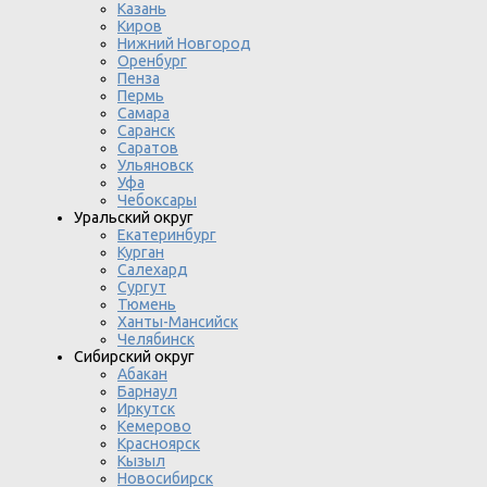
Казань
Киров
Нижний Новгород
Оренбург
Пенза
Пермь
Самара
Саранск
Саратов
Ульяновск
Уфа
Чебоксары
Уральский округ
Екатеринбург
Курган
Салехард
Сургут
Тюмень
Ханты-Мансийск
Челябинск
Сибирский округ
Абакан
Барнаул
Иркутск
Кемерово
Красноярск
Кызыл
Новосибирск