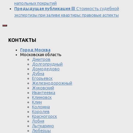
напольных покрытий
Предыдущая публикация
🟥 Стоимость судебной
экспертизы при заливе квартиры: правовые аспекты
КОНТАКТЫ
Город Москва
Московская область
Дмитров
Долгопрудный
Домодедово
Дубна
Егорьевск
Железнодорожный
Жуковский
Ивантеевка
Климовск
Клин
Коломна
Королев
Красногорск
Лобня
Лыткарино
Люберцы