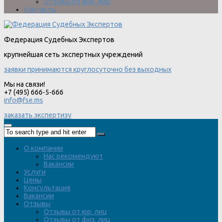
Отзывы от физ. лиц
Контакты
Федерация Судебных Экспертов
крупнейшая сеть экспертных учреждений
заявки принимаются круглосуточно без выходных
Мы на связи!
+7 (495) 666-5-666
info@fse.ms
заказать экспертизу
О компании
Нас рекомендуют
Вакансии
Услуги
Цены
Консультация
Вакансии
Отзывы
Отзывы от юр. лиц
Отзывы от физ. лиц