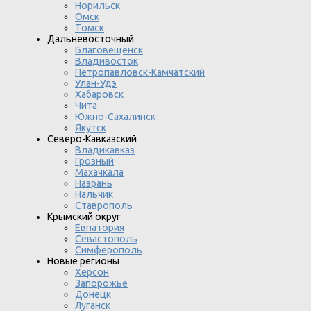
Норильск
Омск
Томск
Дальневосточный
Благовещенск
Владивосток
Петропавловск-Камчатский
Улан-Удэ
Хабаровск
Чита
Южно-Сахалинск
Якутск
Северо-Кавказский
Владикавказ
Грозный
Махачкала
Назрань
Нальчик
Ставрополь
Крымский округ
Евпатория
Севастополь
Симферополь
Новые регионы
Херсон
Запорожье
Донецк
Луганск