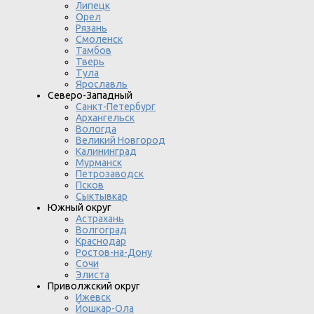
Липецк
Орел
Рязань
Смоленск
Тамбов
Тверь
Тула
Ярославль
Северо-Западный
Санкт-Петербург
Архангельск
Вологда
Великий Новгород
Калининград
Мурманск
Петрозаводск
Псков
Сыктывкар
Южный округ
Астрахань
Волгоград
Краснодар
Ростов-на-Дону
Сочи
Элиста
Приволжский округ
Ижевск
Йошкар-Ола