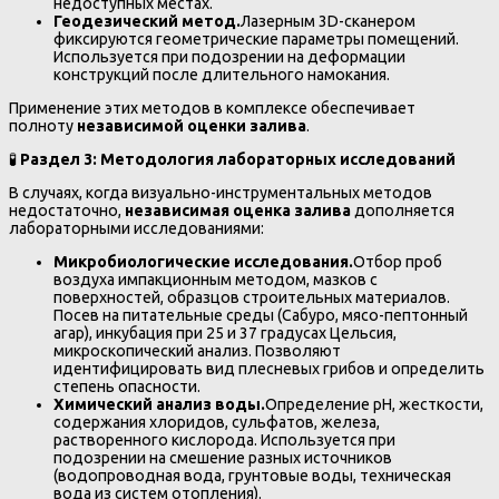
недоступных местах.
Геодезический метод.
Лазерным 3D-сканером
фиксируются геометрические параметры помещений.
Используется при подозрении на деформации
конструкций после длительного намокания.
Применение этих методов в комплексе обеспечивает
полноту
независимой оценки залива
.
🧪
Раздел 3: Методология лабораторных исследований
В случаях, когда визуально-инструментальных методов
недостаточно,
независимая оценка залива
дополняется
лабораторными исследованиями:
Микробиологические исследования.
Отбор проб
воздуха импакционным методом, мазков с
поверхностей, образцов строительных материалов.
Посев на питательные среды (Сабуро, мясо-пептонный
агар), инкубация при 25 и 37 градусах Цельсия,
микроскопический анализ. Позволяют
идентифицировать вид плесневых грибов и определить
степень опасности.
Химический анализ воды.
Определение pH, жесткости,
содержания хлоридов, сульфатов, железа,
растворенного кислорода. Используется при
подозрении на смешение разных источников
(водопроводная вода, грунтовые воды, техническая
вода из систем отопления).