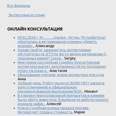
Все филиалы
Экспертные истории
ОНЛАЙН КОНСУЛЬТАЦИЯ
09.02.2026 г. М............. (далее – Истец, Потребитель)
обратилась в ветеринарную клинику «Девять
жизней»...
Александр
Здравствуйте, занимаетесь экспертизами
обстоятельств ДТП по фото-видео материалам (с
дорожных камер)? Смож...
Sergey
Мне нужна досудебная судебно-бухгалтерская
экспертиза (расчет задолженности) по трудовому
спору. На руках е...
Анастасия
образование плесени, нужна экспертиза для суда
Анна
Добрый день. Робот-пылесос BORK V851 заехал в
зону отмеченную в официальном,
рекомендованном приложении BOR...
Михаил
В клинике передозировкой препаратов в клинике
было убито животное. В выписке из амбулаторного
журнала зафик...
Алексей
Нужна Судебная оценка гаража в Москве.
Интересуют сроки и стоимость.
Мария