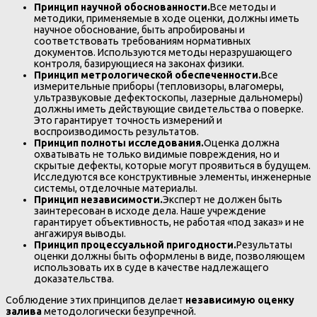
Принцип научной обоснованности.
Все методы и
методики, применяемые в ходе оценки, должны иметь
научное обоснование, быть апробированы и
соответствовать требованиям нормативных
документов. Используются методы неразрушающего
контроля, базирующиеся на законах физики.
Принцип метрологической обеспеченности.
Все
измерительные приборы (тепловизоры, влагомеры,
ультразвуковые дефектоскопы, лазерные дальномеры)
должны иметь действующие свидетельства о поверке.
Это гарантирует точность измерений и
воспроизводимость результатов.
Принцип полноты исследования.
Оценка должна
охватывать не только видимые повреждения, но и
скрытые дефекты, которые могут проявиться в будущем.
Исследуются все конструктивные элементы, инженерные
системы, отделочные материалы.
Принцип независимости.
Эксперт не должен быть
заинтересован в исходе дела. Наше учреждение
гарантирует объективность, не работая «под заказ» и не
ангажируя выводы.
Принцип процессуальной пригодности.
Результаты
оценки должны быть оформлены в виде, позволяющем
использовать их в суде в качестве надлежащего
доказательства.
Соблюдение этих принципов делает
независимую оценку
залива
методологически безупречной.