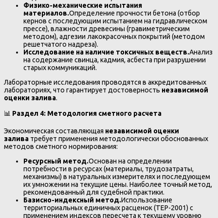
Физико-механические испытания
материалов.
Определение прочности бетона (отбор
кернов с последующим испытанием на гидравлическом
прессе), влажности древесины (гравиметрическим
методом), адгезии лакокрасочных покрытий (методом
решетчатого надреза).
Исследование на наличие токсичных веществ.
Анализ
на содержание свинца, кадмия, асбеста при разрушении
старых коммуникаций.
Лабораторные исследования проводятся в аккредитованных
лабораториях, что гарантирует достоверность
независимой
оценки залива
.
📊
Раздел 4: Методология сметного расчета
Экономическая составляющая
независимой оценки
залива
требует применения методологически обоснованных
методов сметного нормирования:
Ресурсный метод.
Основан на определении
потребности в ресурсах (материалы, трудозатраты,
механизмы) в натуральных измерителях и последующем
их умножении на текущие цены. Наиболее точный метод,
рекомендованный для судебной практики.
Базисно-индексный метод.
Использование
территориальных единичных расценок (ТЕР-2001) с
применением индексов пересчета к текущему уровню