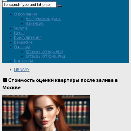
О компании
Нас рекомендуют
Вакансии
Услуги
Цены
Консультация
Вакансии
Отзывы
Отзывы от юр. лиц
Отзывы от физ. лиц
Контакты
LIBRARY
🟥 Стоимость оценки квартиры после залива в
Москве