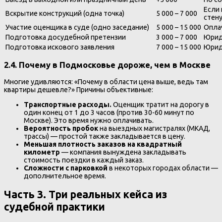
Если 
Вскрытие конструкций (одна точка)
5 000 – 7 000
стен
Участие оценщика в суде (одно заседание)
5 000 – 15 000
Опла
Подготовка досудебной претензии
3 000 – 7 000
Юрид
Подготовка искового заявления
7 000 – 15 000
Юрид
2.4. Почему в Подмосковье дороже, чем в Москве
Многие удивляются: «Почему в области цена выше, ведь там
квартиры дешевле?» Причины объективные:
Транспортные расходы.
Оценщик тратит на дорогу в
один конец от 1 до 3 часов (против 30-60 минут по
Москве). Это время нужно оплачивать.
Вероятность пробок
на выездных магистралях (МКАД,
трассы) — простой также закладывается в цену.
Меньшая плотность заказов на квадратный
километр
— компания вынуждена закладывать
стоимость поездки в каждый заказ.
Сложности с парковкой
в некоторых городах области —
дополнительное время.
Часть 3. Три реальных кейса из
судебной практики