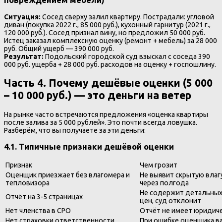
повреждением мебели)
Ситуация:
Сосед сверху залил квартиру. Пострадали: угловой
диван (покупка 2022 г., 85 000 руб.), кухонный гарнитур (2021 г.,
120 000 руб.). Сосед признал вину, но предложил 50 000 руб.
Истец заказал комплексную оценку (ремонт + мебель) за 28 000
руб. Общий ущерб — 390 000 руб.
Результат:
Подольский городской суд взыскал с соседа 390
000 руб. ущерба + 28 000 руб. расходов на оценку + госпошлину.
Часть 4. Почему дешёвые оценки (5 000
– 10 000 руб.) — это деньги на ветер
На рынке часто встречаются предложения «оценка квартиры
после залива за 5 000 рублей». Это почти всегда ловушка.
Разберём, что вы получаете за эти деньги:
4.1. Типичные признаки дешёвой оценки
Признак
Чем грозит
Оценщик приезжает без влагомера и
Не выявит скрытую влаг
тепловизора
через полгода
Не содержит детальных 
Отчёт на 3-5 страницах
цен, суд отклонит
Нет членства в СРО
Отчёт не имеет юридич
Нет страховки ответственности
При ошибке оценщика в