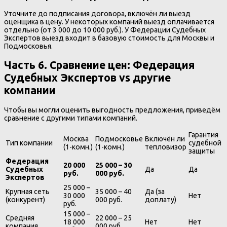
Уточните до подписания договора, включён ли выезд
оценщика в цену. У некоторых компаний выезд оплачивается
отдельно (от 3 000 до 10 000 руб.). У Федерации Судебных
Экспертов выезд входит в базовую стоимость для Москвы и
Подмосковья.
Часть 6. Сравнение цен: Федерация
Судебных Экспертов vs другие
компании
Чтобы вы могли оценить выгодность предложения, приведём
сравнение с другими типами компаний.
Гарантия
Москва
Подмосковье
Включён ли
Тип компании
судебной
(1-комн.)
(1-комн.)
тепловизор
защиты
Федерация
20 000
25 000 – 30
Судебных
Да
Да
руб.
000 руб.
Экспертов
25 000 –
Крупная сеть
35 000 – 40
Да (за
30 000
Нет
(конкурент)
000 руб.
доплату)
руб.
15 000 –
Средняя
22 000 – 25
18 000
Нет
Нет
компания
000 руб.