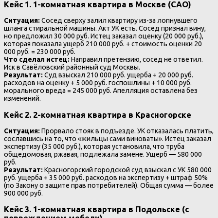
Кейс 1. 1-комнатная квартира в Москве (САО)
Ситуация:
Сосед сверху залил квартиру из-за лопнувшего
шланга стиральной машины. Акт УК есть. Сосед признал вину,
но предложил 30 000 руб. Истец заказал оценку (20 000 руб.),
которая показала ущерб 210 000 руб. + стоимость оценки 20
000 руб. = 230 000 руб.
Что сделал истец:
Направил претензию, сосед не ответил.
Иск в Савёловский районный суд Москвы.
Результат:
Суд взыскал 210 000 руб. ущерба + 20 000 руб.
расходов на оценку + 5 000 руб. госпошлины + 10 000 руб.
морального вреда = 245 000 руб. Апелляция оставлена без
изменений.
Кейс 2. 2-комнатная квартира в Красногорске
Ситуация:
Прорвало стояк в подъезде. УК отказалась платить,
сославшись на то, что «жильцы сами виноваты». Истец заказал
экспертизу (35 000 руб.), которая установила, что труба
общедомовая, ржавая, подлежала замене. Ущерб — 580 000
руб.
Результат:
Красногорский городской суд взыскал с УК 580 000
руб. ущерба + 35 000 руб. расходов на экспертизу + штраф 50%
(по Закону о защите прав потребителей). Общая сумма — более
900 000 руб.
Кейс 3. 1-комнатная квартира в Подольске (с