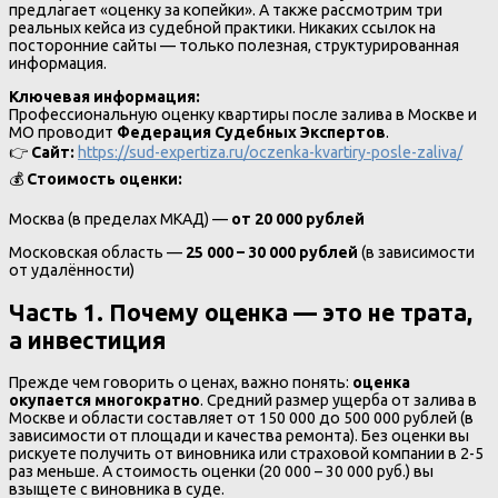
предлагает «оценку за копейки». А также рассмотрим три
реальных кейса из судебной практики. Никаких ссылок на
посторонние сайты — только полезная, структурированная
информация.
Ключевая информация:
Профессиональную оценку квартиры после залива в Москве и
МО проводит
Федерация Судебных Экспертов
.
👉
Сайт:
https://sud-expertiza.ru/oczenka-kvartiry-posle-zaliva/
💰
Стоимость оценки:
Москва (в пределах МКАД) —
от 20 000 рублей
Московская область —
25 000 – 30 000 рублей
(в зависимости
от удалённости)
Часть 1. Почему оценка — это не трата,
а инвестиция
Прежде чем говорить о ценах, важно понять:
оценка
окупается многократно
. Средний размер ущерба от залива в
Москве и области составляет от 150 000 до 500 000 рублей (в
зависимости от площади и качества ремонта). Без оценки вы
рискуете получить от виновника или страховой компании в 2-5
раз меньше. А стоимость оценки (20 000 – 30 000 руб.) вы
взыщете с виновника в суде.