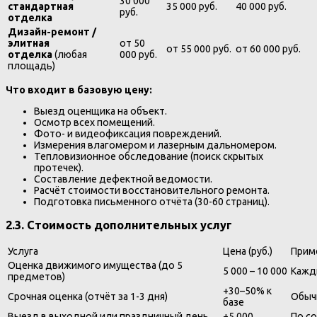
30 000
стандартная
35 000 руб.
40 000 руб.
руб.
отделка
Дизайн-ремонт /
элитная
от 50
от 55 000 руб.
от 60 000 руб.
отделка
(любая
000 руб.
площадь)
Что входит в базовую цену:
Выезд оценщика на объект.
Осмотр всех помещений.
Фото- и видеофиксация повреждений.
Измерения влагомером и лазерным дальномером.
Тепловизионное обследование (поиск скрытых
протечек).
Составление дефектной ведомости.
Расчёт стоимости восстановительного ремонта.
Подготовка письменного отчёта (30-60 страниц).
2.3. Стоимость дополнительных услуг
Услуга
Цена (руб.)
Прим
Оценка движимого имущества (до 5
5 000 – 10 000
Кажды
предметов)
+30–50% к
Срочная оценка (отчёт за 1-3 дня)
Обыч
базе
Выезд в выходной или праздничный день
+5 000
По с