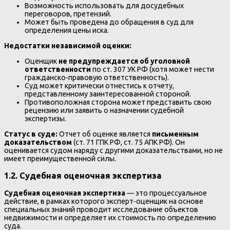
Возможность использовать для досудебных
переговоров, претензий.
Может быть проведена до обращения в суд для
определения цены иска.
Недостатки независимой оценки:
Оценщик
не предупреждается об уголовной
ответственности
по ст. 307 УК РФ (хотя может нести
гражданско-правовую ответственность).
Суд может критически отнестись к отчету,
представленному заинтересованной стороной.
Противоположная сторона может представить свою
рецензию или заявить о назначении судебной
экспертизы.
Статус в суде:
Отчет об оценке является
письменным
доказательством
(ст. 71 ГПК РФ, ст. 75 АПК РФ). Он
оценивается судом наряду с другими доказательствами, но не
имеет преимущественной силы.
1.2. Судебная оценочная экспертиза
Судебная оценочная экспертиза
— это процессуальное
действие, в рамках которого эксперт-оценщик на основе
специальных знаний проводит исследование объектов
недвижимости и определяет их стоимость по определению
суда.