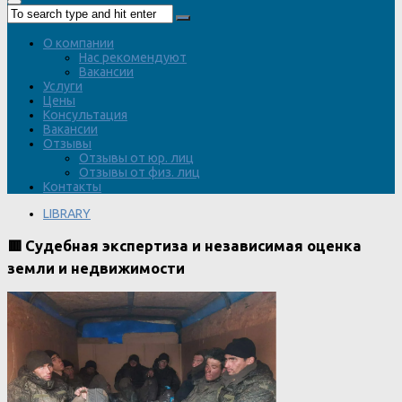
О компании
Нас рекомендуют
Вакансии
Услуги
Цены
Консультация
Вакансии
Отзывы
Отзывы от юр. лиц
Отзывы от физ. лиц
Контакты
LIBRARY
🟥 Судебная экспертиза и независимая оценка
земли и недвижимости