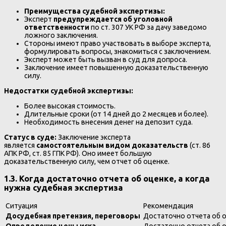
Преимущества судебной экспертизы:
Эксперт
предупреждается об уголовной
ответственности
по ст. 307 УК РФ за дачу заведомо
ложного заключения.
Стороны имеют право участвовать в выборе эксперта,
формулировать вопросы, знакомиться с заключением.
Эксперт может быть вызван в суд для допроса.
Заключение имеет повышенную доказательственную
силу.
Недостатки судебной экспертизы:
Более высокая стоимость.
Длительные сроки (от 14 дней до 2 месяцев и более).
Необходимость внесения денег на депозит суда.
Статус в суде:
Заключение эксперта
является
самостоятельным видом доказательств
(ст. 86
АПК РФ, ст. 85 ГПК РФ). Оно имеет большую
доказательственную силу, чем отчет об оценке.
1.3. Когда достаточно отчета об оценке, а когда
нужна судебная экспертиза
Ситуация
Рекомендация
Досудебная претензия, переговоры
Достаточно отчета об 
Определение цены иска
Достаточно отчета об 