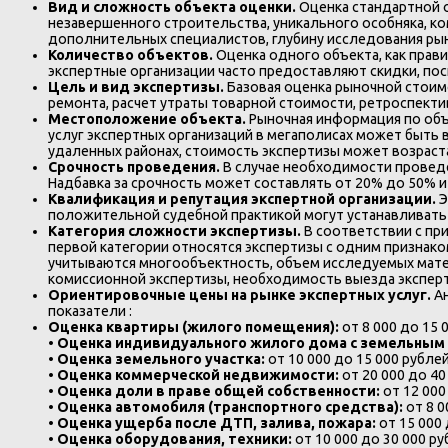
Вид и сложность объекта оценки.
Оценка стандартной 
незавершенного строительства, уникального особняка, к
дополнительных специалистов, глубину исследования рын
Количество объектов.
Оценка одного объекта, как прав
экспертные организации часто предоставляют скидки, по
Цель и вид экспертизы.
Базовая оценка рыночной стоим
ремонта, расчет утраты товарной стоимости, ретроспект
Местоположение объекта.
Рыночная информация по объ
услуг экспертных организаций в мегаполисах может быть 
удаленных районах, стоимость экспертизы может возраст
Срочность проведения.
В случае необходимости провед
Надбавка за срочность может составлять от 20% до 50% и
Квалификация и репутация экспертной организации.
Э
положительной судебной практикой могут устанавливать б
Категория сложности экспертизы.
В соответствии с пр
первой категории относятся экспертизы с одним признако
учитываются многообъектность, объем исследуемых мате
комиссионной экспертизы, необходимость выезда эксперт
Ориентировочные цены на рынке экспертных услуг.
А
показатели :
Оценка квартиры (жилого помещения):
от 8 000 до 15 
•
Оценка индивидуального жилого дома с земельным 
•
Оценка земельного участка:
от 10 000 до 15 000 рублей
•
Оценка коммерческой недвижимости:
от 20 000 до 40
•
Оценка доли в праве общей собственности:
от 12 000
•
Оценка автомобиля (транспортного средства):
от 8 0
•
Оценка ущерба после ДТП, залива, пожара:
от 15 000 
•
Оценка оборудования, техники:
от 10 000 до 30 000 р