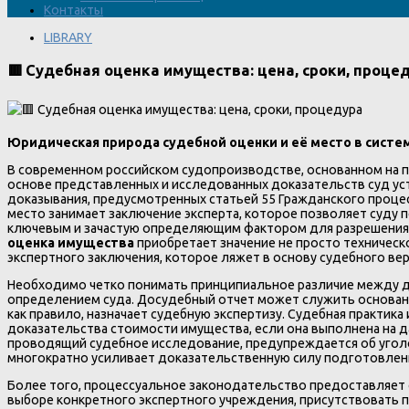
Контакты
LIBRARY
🟥 Судебная оценка имущества: цена, сроки, проце
Юридическая природа судебной оценки и её место в систе
В современном российском судопроизводстве, основанном на пр
основе представленных и исследованных доказательств суд ус
доказывания, предусмотренных статьей 55 Гражданского проце
место занимает заключение эксперта, которое позволяет суду 
ключевым и зачастую определяющим фактором для разрешения 
оценка имущества
приобретает значение не просто техническ
экспертного заключения, которое ляжет в основу судебного вер
Необходимо четко понимать принципиальное различие между до
определением суда. Досудебный отчет может служить основание
как правило, назначает судебную экспертизу. Судебная практика
доказательства стоимости имущества, если она выполнена на д
проводящий судебное исследование, предупреждается об уголо
многократно усиливает доказательственную силу подготовлен
Более того, процессуальное законодательство предоставляет с
выборе конкретного экспертного учреждения, присутствовать п