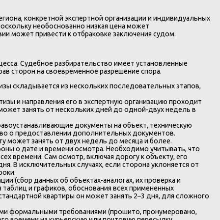
егиона, конкретной экспертной организации и индивидуальных
поскольку необоснованно низкая цена может
ии может привести к отбраковке заключения судом.
цесса. Судебное разбирательство имеет установленные
рав сторон на своевременное разрешение спора.
изы складывается из нескольких последовательных этапов,
тизы и направления его в экспертную организацию проходит
 может занять от нескольких дней до одной-двух недель в
правоустанавливающие документы на объект, техническую
ство о предоставлении дополнительных документов.
у может занять от двух недель до месяца и более.
роны о дате и времени осмотра. Необходимо учитывать, что
ех времени. Сам осмотр, включая дорогу к объекту, его
ня. В исключительных случаях, если сторона уклоняется от
роки.
ии (сбор данных об объектах-аналогах, их проверка и
я таблиц и графиков, обоснования всех примененных
стандартной квартиры он может занять 2–3 дня, для сложного
еми формальными требованиями (прошито, пронумеровано,
ого времени на курьерскую или почтовую пересылку.