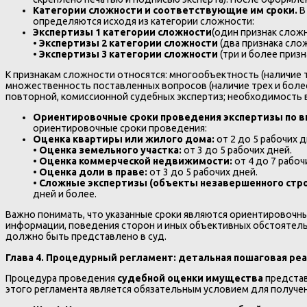
Категории сложности и соответствующие им сроки.
В
определяются исходя из категории сложности:
Экспертизы 1 категории сложности
(один признак сложн
•
Экспертизы 2 категории сложности
(два признака слож
•
Экспертизы 3 категории сложности
(три и более призн
К признакам сложности относятся: многообъектность (наличие 
множественность поставленных вопросов (наличие трех и боле
повторной, комиссионной судебных экспертиз; необходимость 
Ориентировочные сроки проведения экспертизы по 
ориентировочные сроки проведения:
Оценка квартиры или жилого дома:
от 2 до 5 рабочих 
•
Оценка земельного участка:
от 3 до 5 рабочих дней.
•
Оценка коммерческой недвижимости:
от 4 до 7 рабоч
•
Оценка доли в праве:
от 3 до 5 рабочих дней.
•
Сложные экспертизы (объекты незавершенного стро
дней и более.
Важно понимать, что указанные сроки являются ориентировочны
информации, поведения сторон и иных объективных обстоятельст
должно быть представлено в суд.
Глава 4. Процедурный регламент: детальная пошаговая ре
Процедура проведения
судебной оценки имущества
представ
этого регламента является обязательным условием для получе