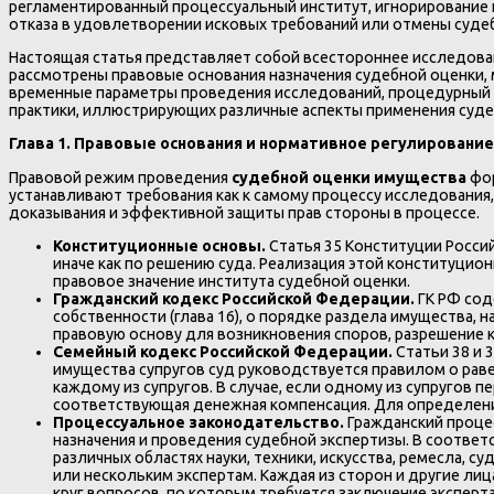
регламентированный процессуальный институт, игнорирование 
отказа в удовлетворении исковых требований или отмены суде
Настоящая статья представляет собой всестороннее исследован
рассмотрены правовые основания назначения судебной оценки
временные параметры проведения исследований, процедурный ре
практики, иллюстрирующих различные аспекты применения суде
Глава 1. Правовые основания и нормативное регулировани
Правовой режим проведения
судебной оценки имущества
фо
устанавливают требования как к самому процессу исследования
доказывания и эффективной защиты прав стороны в процессе.
Конституционные основы.
Статья 35 Конституции Росси
иначе как по решению суда. Реализация этой конституци
правовое значение института судебной оценки.
Гражданский кодекс Российской Федерации.
ГК РФ сод
собственности (глава 16), о порядке раздела имущества, 
правовую основу для возникновения споров, разрешение 
Семейный кодекс Российской Федерации.
Статьи 38 и 
имущества супругов суд руководствуется правилом о рав
каждому из супругов. В случае, если одному из супруго
соответствующая денежная компенсация. Для определени
Процессуальное законодательство.
Гражданский проце
назначения и проведения судебной экспертизы. В соответ
различных областях науки, техники, искусства, ремесла, 
или нескольким экспертам. Каждая из сторон и другие ли
круг вопросов, по которым требуется заключение эксперт