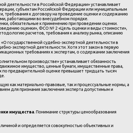
чной деятельности в Российской Федерации» устанавливает
ерации, субъектам Российской Федерации или муниципальным
ти, требования к договору на проведение оценки и содержанию
ами, работающими во внесудебном порядке.
ки, обязательные к применению при проведении оценки.
роведению оценки», ФСО № 2 «Цель оценки и виды стоимости»,
тодологию расчетов, требования к анализу рынка, описанию
З «О государственной судебно-экспертной деятельности в
ебно-экспертной деятельности. Хотя этот закон в первую
икационных требованиях к экспертам, о содержании заключения
сполнительном производстве» устанавливает обязанность
движимое имущество, ценные бумаги, имущественные права,
х по предварительной оценке превышает тридцать тысяч
де.
щую как материально-правовые, так и процессуальные нормы, а
вием для признания заключения эксперта допустимым и
енки имущества
. Понимание структуры ценообразования
еличиной и определяется совокупностью объективных и