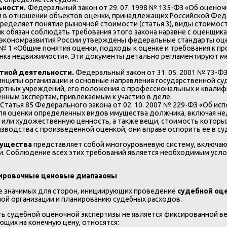
ьности.
Федеральный закон от 29. 07. 1998 № 135-ФЗ «Об оцено
 в отношении объектов оценки, принадлежащих Российской Фед
ределяет понятие рыночной стоимости (статья 3), виды стоимос
ик обязан соблюдать требования этого закона наравне с оценщик
экономразвития России утверждены федеральные стандарты оцен
 1 «Общие понятия оценки, подходы к оценке и требования к п
нка недвижимости». Эти документы детально регламентируют ме
ртной деятельности.
Федеральный закон от 31. 05. 2001 № 73-Ф
нципы организации и основные направления государственной суд
ртных учреждений, его положения о профессиональных и квалиф
енным экспертам, привлекаемым к участию в деле.
Статья 85 Федерального закона от 02. 10. 2007 № 229-ФЗ «Об и
ля оценки определенных видов имущества должника, включая не
или художественную ценность, а также вещи, стоимость которы
зводства с произведенной оценкой, они вправе оспорить ее в су
мущества
представляет собой многоуровневую систему, включаю
. Соблюдение всех этих требований является необходимым усло
нтировочные ценовые диапазоны
ее значимых для сторон, инициирующих проведение
судебной оц
ой организации и планированию судебных расходов.
ь судебной оценочной экспертизы не является фиксированной в
ющих на конечную цену, относятся: