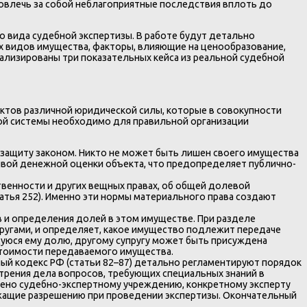
овлечь за собой неблагоприятные последствия вплоть до
о вида судебной экспертизы. В работе будут детально
 видов имущества, факторы, влияющие на ценообразование,
ализированы три показательных кейса из реальной судебной
ктов различной юридической силы, которые в совокупности
этой системы необходимо для правильной организации
 защиту законом. Никто не может быть лишен своего имущества
ливой денежной оценки объекта, что предопределяет публично-
венности и других вещных правах, об общей долевой
татья 252). Именно эти нормы материального права создают
в и определения долей в этом имуществе. При разделе
ругами, и определяет, какое имущество подлежит передаче
щуюся ему долю, другому супругу может быть присуждена
стоимости передаваемого имущества.
ный кодекс РФ (статьи 82–87) детально регламентируют порядок
отрения дела вопросов, требующих специальных знаний в
ручено судебно-экспертному учреждению, конкретному эксперту
лежащие разрешению при проведении экспертизы. Окончательный