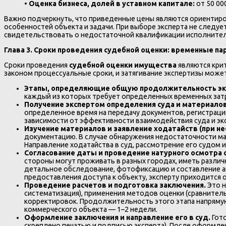
•
Оценка бизнеса, долей в уставном капитале:
от 50 00
Важно подчеркнуть, что приведенные цены являются ориентиро
особенностей объекта и задачи. При выборе эксперта не след
свидетельствовать о недостаточной квалификации исполнителя
Глава 3. Сроки проведения судебной оценки: временные п
Сроки проведения
судебной оценки имущества
являются кри
законом процессуальные сроки, и затягивание экспертизы може
Этапы, определяющие общую продолжительность эк
каждый из которых требует определенных временных зат
Получение экспертом определения суда и материало
определенное время на передачу документов, регистрацию
зависимости от эффективности взаимодействия суда и эк
Изучение материалов и заявление ходатайств (при н
документацию. В случае обнаружения недостаточности ма
Направление ходатайства в суд, рассмотрение его судом
Согласование даты и проведение натурного осмотра 
стороны могут проживать в разных городах, иметь различн
детальное обследование, фотофиксацию и составление акт
предоставления доступа к объекту, эксперту приходится о
Проведение расчетов и подготовка заключения.
Это н
систематизация), применения методов оценки (сравнитель
корректировок. Продолжительность этого этапа напрямую
коммерческого объекта — 1–2 недели.
Оформление заключения и направление его в суд.
Гот
скреплено печатью и подписью эксперта). После оформлен