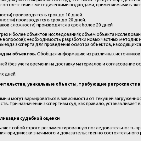
 соответствии с методическими подходами, применяемыми в эксп
ости) производятся в срок до 10 дней.
ности) производятся в срок до 20 дней.
аков сложности) производятся в срок более 20 дней.
трех и более объектов исследования); объем объекта исследован
е вопросов); необходимость разработки новых частных методик
выезда эксперта для проведения осмотра объектов, находящихся
видам объектов.
Обобщая информацию из различных источников 
дней (без учета времени на доставку материалов и согласование ос
их дней.
ительства, уникальные объекты, требующие ретроспективн
ми и могут варьироваться в зависимости от текущей загруженно
в. При назначении экспертизы суд, как правило, устанавливает 
ализация судебной оценки
ляет собой строго регламентированную последовательность пр
ния юридически значимого и доказательственно состоятельного 