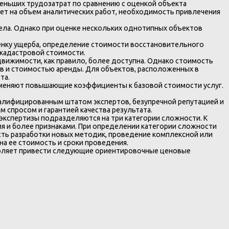
еньших трудозатрат по сравнению с оценкой объекта
ет на объем аналитических работ, необходимость привлечения
дела. Однако при оценке нескольких однотипных объектов
ценку ущерба, определение стоимости восстановительного
 кадастровой стоимости.
вижимости, как правило, более доступна. Однако стоимость
ов и стоимостью аренды. Для объектов, расположенных в
та.
именяют повышающие коэффициенты к базовой стоимости услуг.
алифицированным штатом экспертов, безупречной репутацией и
 спросом и гарантией качества результата.
 экспертизы подразделяются на три категории сложности. К
мя и более признаками. При определении категории сложности
ть разработки новых методик, проведение комплексной или
а ее стоимость и сроки проведения.
воляет привести следующие ориентировочные ценовые