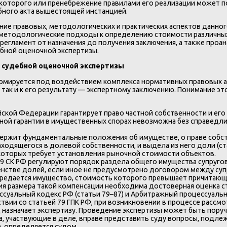
которого или пренебрежение правилами его реализации может п
бного акта вышестоящей инстанцией.
ие правовых, методологических и практических аспектов данног
, методологические подходы к определению стоимости различных
гламент от назначения до получения заключения, а также проан
бной оценочной экспертизы.
е судебной оценочной экспертизы
рмируется под воздействием комплекса нормативных правовых а
, так и к его результату — экспертному заключению. Понимание 
йской Федерации гарантирует право частной собственности и его
онной гарантии в имущественных спорах невозможна без справед
ержит фундаментальные положения об имуществе, о праве собст
находящегося в долевой собственности, и выдела из него доли (с
которых требует установления рыночной стоимости объектов.
39 СК РФ регулируют порядок раздела общего имущества супруго
енстве долей, если иное не предусмотрено договором между суп
в передается имущество, стоимость которого превышает причитаю
я размера такой компенсации необходима достоверная оценка 
ссуальный кодекс РФ (статьи 79–87) и Арбитражный процессуаль
ствии со статьей 79 ГПК РФ, при возникновении в процессе рассм
суд назначает экспертизу. Проведение экспертизы может быть по
ца, участвующие в деле, вправе представить суду вопросы, под
а, определяется судом.