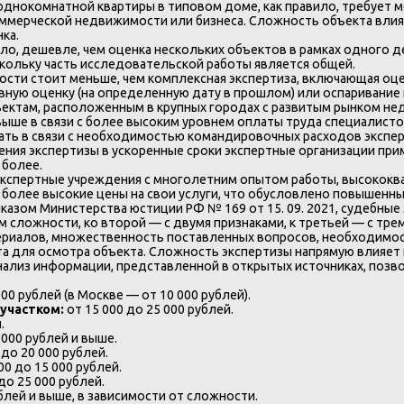
однокомнатной квартиры в типовом доме, как правило, требует м
оммерческой недвижимости или бизнеса. Сложность объекта влия
ка.
ило, дешевле, чем оценка нескольких объектов в рамках одного 
скольку часть исследовательской работы является общей.
ости стоит меньше, чем комплексная экспертиза, включающая о
ивную оценку (на определенную дату в прошлом) или оспаривание
ектам, расположенным в крупных городах с развитым рынком нед
выше в связи с более высоким уровнем оплаты труда специалист
ать в связи с необходимостью командировочных расходов экспер
ения экспертизы в ускоренные сроки экспертные организации пр
 более.
кспертные учреждения с многолетним опытом работы, высококв
олее высокие цены на свои услуги, что обусловлено повышенным
иказом Министерства юстиции РФ № 169 от 15. 09. 2021, судебные
м сложности, ко второй — с двумя признаками, к третьей — с тре
риалов, множественность поставленных вопросов, необходимос
а для осмотра объекта. Сложность экспертизы напрямую влияет н
нализ информации, представленной в открытых источниках, поз
000 рублей (в Москве — от 10 000 рублей).
участком:
от 15 000 до 25 000 рублей.
.
 000 рублей и выше.
 до 20 000 рублей.
00 до 15 000 рублей.
до 25 000 рублей.
ублей и выше, в зависимости от сложности.