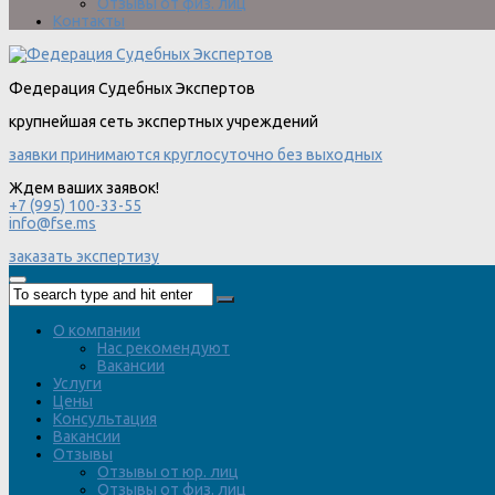
Отзывы от физ. лиц
Контакты
Федерация Судебных Экспертов
крупнейшая сеть экспертных учреждений
заявки принимаются круглосуточно без выходных
Ждем ваших заявок!
+7 (995) 100-33-55
info@fse.ms
заказать экспертизу
О компании
Нас рекомендуют
Вакансии
Услуги
Цены
Консультация
Вакансии
Отзывы
Отзывы от юр. лиц
Отзывы от физ. лиц