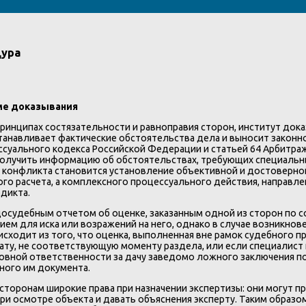
дура
ме доказывания
инципах состязательности и равноправия сторон, институт дока
танавливает фактические обстоятельства дела и выносит законн
ссуального кодекса Российской Федерации и статьей 64 Арбитра
получить информацию об обстоятельствах, требующих специальны
конфликта становится установление объективной и достоверной
ого расчета, а комплексного процессуального действия, направл
дикта.
судебным отчетом об оценке, заказанным одной из сторон по со
м для иска или возражений на него, однако в случае возникнов
 исходит из того, что оценка, выполненная вне рамок судебного 
ату, не соответствующую моменту раздела, или если специалист
вной ответственности за дачу заведомо ложного заключения по
ного им документа.
торонам широкие права при назначении экспертизы: они могут пр
ри осмотре объекта и давать объяснения эксперту. Таким образо