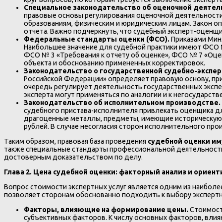
Специальное законодательство об оценочной деятел
правовые основы регулирования оценочной деятельности
образованиям, физическим и юридическим лицам. Закон оп
отчета. Важно подчеркнуть, что судебный эксперт-оценщ
Федеральные стандарты оценки (ФСО).
Приказами Мин
Наибольшее значение для судебной практики имеют ФСО №
ФСО № 3 «Требования к отчету об оценке», ФСО № 7 «Оце
объекта и обоснованию примененных корректировок.
Законодательство о государственной судебно-экспе
Российской Федерации» определяет правовую основу, при
очередь регулирует деятельность государственных экспе
эксперта могут применяться по аналогии и к негосударств
Законодательство об исполнительном производстве.
судебного пристава-исполнителя привлекать оценщика д
драгоценные металлы, предметы, имеющие историческую 
рублей. В случае несогласия сторон исполнительного прои
Таким образом, правовая база проведения
судебной оценки и
также специальные стандарты профессиональной деятельности
достоверным доказательством по делу.
Глава 2. Цена судебной оценки: факторный анализ и орие
Вопрос стоимости экспертных услуг является одним из наибол
позволяет сторонам обоснованно подходить к выбору экспертн
Факторы, влияющие на формирование цены.
Стоимост
субъективных факторов. К числу основных факторов, влия