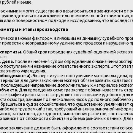
0 рублей и выше.
вочными и могут существенно варьироваться в зависимости от р
ует руководствоваться исключительно минимальной стоимостью, 
 или о поверхностном подходе к исследованию, что впоследств
араметры и этапы производства
тически важным фактором, влияющим на динамику судебного про
т привести к неоправданному удлинению процесса и нарушению п
спертизы.
Общий срок проведения судебной оценочной эксперт
рат:
в дела.
После вынесения судом определения о назначении экспер
 поступления и назначение ответственного эксперта. Этот этап
спертного учреждения.
еобходимости).
Эксперт изучает поступившие материалы дела, 
териалов для дачи заключения эксперт обязан заявить ходатай
 и последующее направление дополнительных материалов эксперт
объекта.
Для проведения осмотра эксперт обязан известить сто
ые графики работы, что затрудняет согласование удобного для вс
а осмотра, занимает от нескольких часов до полного рабочего д
бращаться в суд за содействием, что существенно увеличивает с
аиболее трудоемкий этап, требующий анализа рыночной информац
ного, затратного, доходного), выполнения расчетов, составлени
 зависит от сложности объекта и объема рыночных данных. Для 
овое заключение должно быть оформлено в соответствии со вс
ия документ направляется в суд, что также требует определенн