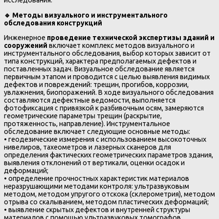
исследования.
🔹
Методы визуального и инструментального
обследования конструкций
Инженерное
проведение технической экспертизы зданий и
сооружений
включает комплекс методов визуального и
инструментального обследования, выбор которых зависит от
типа конструкций, характера предполагаемых дефектов и
поставленных задач. Визуальное обследование является
первичным этапом и проводится с целью выявления видимых
дефектов и повреждений: трещин, прогибов, коррозии,
увлажнения, биопоражений. В ходе визуального обследования
составляются дефектные ведомости, выполняется
фотофиксация с привязкой к разбивочным осям, замеряются
геометрические параметры трещин (раскрытие,
протяженность, направление). Инструментальное
обследование включает следующие основные методы:
• геодезические измерения с использованием высокоточных
нивелиров, тахеометров и лазерных сканеров для
определения фактических геометрических параметров здания,
выявления отклонений от вертикали, оценки осадок и
деформаций;
• определение прочностных характеристик материалов
неразрушающими методами контроля: ультразвуковым
методом, методом упругого отскока (склерометрия), методом
отрыва со скалыванием, методом пластических деформаций;
• выявление скрытых дефектов и внутренней структуры
материалов с помощью ультразвуковых томографов,