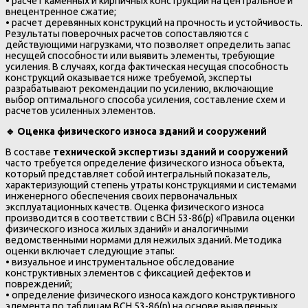
• расчет каменных и кирпичных конструкций на центральное и
внецентренное сжатие;
• расчет деревянных конструкций на прочность и устойчивость.
Результаты поверочных расчетов сопоставляются с
действующими нагрузками, что позволяет определить запас
несущей способности или выявить элементы, требующие
усиления. В случаях, когда фактическая несущая способность
конструкций оказывается ниже требуемой, эксперты
разрабатывают рекомендации по усилению, включающие
выбор оптимального способа усиления, составление схем и
расчетов усиленных элементов.
🔹
Оценка физического износа зданий и сооружений
В составе
технической экспертизы зданий и сооружений
часто требуется определение физического износа объекта,
который представляет собой интегральный показатель,
характеризующий степень утраты конструкциями и системами
инженерного обеспечения своих первоначальных
эксплуатационных качеств. Оценка физического износа
производится в соответствии с ВСН 53-86(р) «Правила оценки
физического износа жилых зданий» и аналогичными
ведомственными нормами для нежилых зданий. Методика
оценки включает следующие этапы:
• визуальное и инструментальное обследование
конструктивных элементов с фиксацией дефектов и
повреждений;
• определение физического износа каждого конструктивного
элемента по таблицам ВСН 53-86(р) на основе выявленных