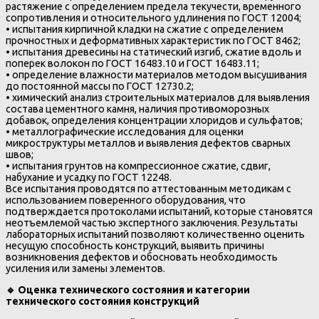
растяжение с определением предела текучести, временного
сопротивления и относительного удлинения по ГОСТ 12004;
• испытания кирпичной кладки на сжатие с определением
прочностных и деформативных характеристик по ГОСТ 8462;
• испытания древесины на статический изгиб, сжатие вдоль и
поперек волокон по ГОСТ 16483.10 и ГОСТ 16483.11;
• определение влажности материалов методом высушивания
до постоянной массы по ГОСТ 12730.2;
• химический анализ строительных материалов для выявления
состава цементного камня, наличия противоморозных
добавок, определения концентрации хлоридов и сульфатов;
• металлографические исследования для оценки
микроструктуры металлов и выявления дефектов сварных
швов;
• испытания грунтов на компрессионное сжатие, сдвиг,
набухание и усадку по ГОСТ 12248.
Все испытания проводятся по аттестованным методикам с
использованием поверенного оборудования, что
подтверждается протоколами испытаний, которые становятся
неотъемлемой частью экспертного заключения. Результаты
лабораторных испытаний позволяют количественно оценить
несущую способность конструкций, выявить причины
возникновения дефектов и обосновать необходимость
усиления или замены элементов.
🔹
Оценка технического состояния и категории
технического состояния конструкций