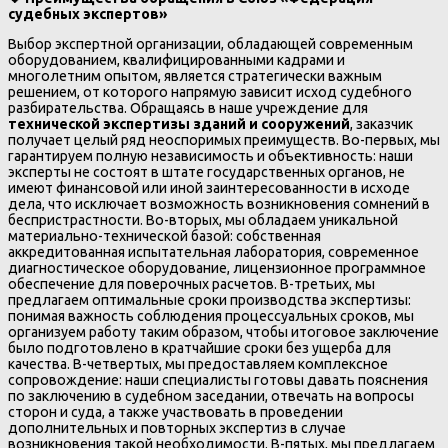
судебных экспертов»
Выбор экспертной организации, обладающей современным
оборудованием, квалифицированными кадрами и
многолетним опытом, является стратегически важным
решением, от которого напрямую зависит исход судебного
разбирательства. Обращаясь в наше учреждение для
технической экспертизы зданий и сооружений
, заказчик
получает целый ряд неоспоримых преимуществ. Во-первых, мы
гарантируем полную независимость и объективность: наши
эксперты не состоят в штате государственных органов, не
имеют финансовой или иной заинтересованности в исходе
дела, что исключает возможность возникновения сомнений в
беспристрастности. Во-вторых, мы обладаем уникальной
материально-технической базой: собственная
аккредитованная испытательная лаборатория, современное
диагностическое оборудование, лицензионное программное
обеспечение для поверочных расчетов. В-третьих, мы
предлагаем оптимальные сроки производства экспертизы:
понимая важность соблюдения процессуальных сроков, мы
организуем работу таким образом, чтобы итоговое заключение
было подготовлено в кратчайшие сроки без ущерба для
качества. В-четвертых, мы предоставляем комплексное
сопровождение: наши специалисты готовы давать пояснения
по заключению в судебном заседании, отвечать на вопросы
сторон и суда, а также участвовать в проведении
дополнительных и повторных экспертиз в случае
возникновения такой необходимости. В-пятых, мы предлагаем