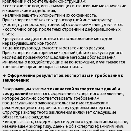
креплений к строительным конструкциям;
• состояние полов, испытывающих интенсивные механические
и химические воздействия;
• наличие защитных покрытий и их сохранность.
При экспертизе объектов транспортной инфраструктуры
(мосты, путепроводы, тоннели) особое внимание уделяется:
• состоянию опор, пролетных строений и деформационных
швов;
• результатам диагностики с использованием методов
неразрушающего контроля;
• оценке грузоподъемности и остаточного ресурса.
При экспертизе исторических зданий (объектов культурного
наследия) применяются щадящие методы обследования,
минимально воздействующие на конструкции, и учитываются
требования органов охраны памятников.
🔹
Оформление результатов экспертизы и требования к
заключению
Завершающим этапом
технической экспертизы зданий и
сооружений
является оформление экспертного заключения,
которое должно соответствовать требованиям
процессуального законодательства и методическим
рекомендациям по производству судебных экспертиз.
Структура экспертного заключения включает следующие
обязательные разделы:
• вводная часть, содержащая сведения о суде или ином органе,
назначившем экспертизу, данные об экспертах (фамилия, имя,
отчество, образование, специальность, стаж работы, ученая