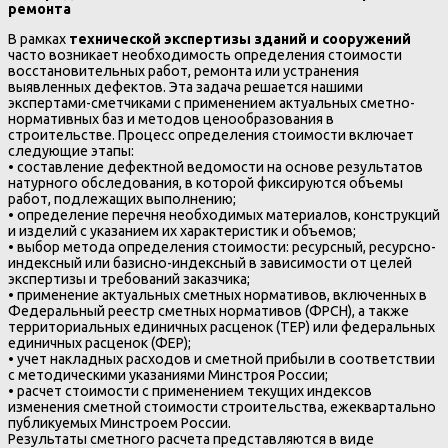
ремонта
В рамках
технической экспертизы зданий и сооружений
часто возникает необходимость определения стоимости
восстановительных работ, ремонта или устранения
выявленных дефектов. Эта задача решается нашими
экспертами-сметчиками с применением актуальных сметно-
нормативных баз и методов ценообразования в
строительстве. Процесс определения стоимости включает
следующие этапы:
• составление дефектной ведомости на основе результатов
натурного обследования, в которой фиксируются объемы
работ, подлежащих выполнению;
• определение перечня необходимых материалов, конструкций
и изделий с указанием их характеристик и объемов;
• выбор метода определения стоимости: ресурсный, ресурсно-
индексный или базисно-индексный в зависимости от целей
экспертизы и требований заказчика;
• применение актуальных сметных нормативов, включенных в
Федеральный реестр сметных нормативов (ФРСН), а также
территориальных единичных расценок (ТЕР) или федеральных
единичных расценок (ФЕР);
• учет накладных расходов и сметной прибыли в соответствии
с методическими указаниями Минстроя России;
• расчет стоимости с применением текущих индексов
изменения сметной стоимости строительства, ежеквартально
публикуемых Минстроем России.
Результаты сметного расчета представляются в виде