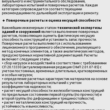
визуального и инструментального обследования,
лабораторных испытаний и поверочных расчетов. Каждая
категория сопровождается соответствующими
рекомендациями по дальнейшей эксплуатации и ремонту.
🔹
Поверочные расчеты и оценка несущей способности
Важнейшим инженерным этапом
технической экспертизы
зданий и сооружений
является выполнение поверочных
расчетов, позволяющих оценить фактическую несущую
способность конструкций и установить запас прочности.
Поверочные расчеты выполняются с использованием
лицензионного программного обеспечения, реализующего
метод конечных элементов, а также аналитических методов,
предусмотренных нормативной документацией. Расчеты
включают следующие этапы:
• сбор нагрузок и воздействий в соответствии с требованиями
СП 20.13330 (актуализированная редакция СНиП 2.01.07-85) с
учетом постоянных, временных длительных, кратковременных
и особых нагрузок;
• определение расчетных характеристик материалов на основе
результатов лабораторных испытаний с учетом
коэффициентов надежности;
• расчет несущей способности железобетонных конструкций
по предельным состояниям первой группы (по прочности) и
второй группы (по деформациям и трещиностойкости);
• расчет металлических конструкций на прочность,
устойчивость и выносливость;