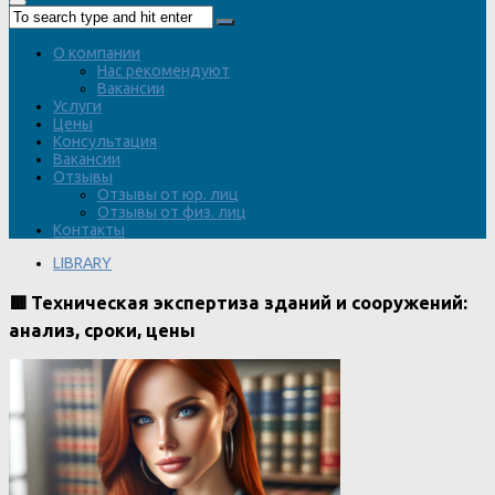
О компании
Нас рекомендуют
Вакансии
Услуги
Цены
Консультация
Вакансии
Отзывы
Отзывы от юр. лиц
Отзывы от физ. лиц
Контакты
LIBRARY
🟥 Техническая экспертиза зданий и сооружений:
анализ, сроки, цены