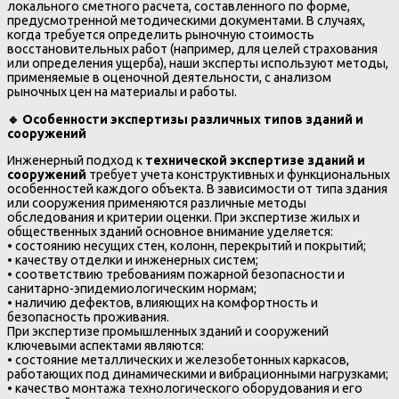
локального сметного расчета, составленного по форме,
предусмотренной методическими документами. В случаях,
когда требуется определить рыночную стоимость
восстановительных работ (например, для целей страхования
или определения ущерба), наши эксперты используют методы,
применяемые в оценочной деятельности, с анализом
рыночных цен на материалы и работы.
🔹
Особенности экспертизы различных типов зданий и
сооружений
Инженерный подход к
технической экспертизе зданий и
сооружений
требует учета конструктивных и функциональных
особенностей каждого объекта. В зависимости от типа здания
или сооружения применяются различные методы
обследования и критерии оценки. При экспертизе жилых и
общественных зданий основное внимание уделяется:
• состоянию несущих стен, колонн, перекрытий и покрытий;
• качеству отделки и инженерных систем;
• соответствию требованиям пожарной безопасности и
санитарно-эпидемиологическим нормам;
• наличию дефектов, влияющих на комфортность и
безопасность проживания.
При экспертизе промышленных зданий и сооружений
ключевыми аспектами являются:
• состояние металлических и железобетонных каркасов,
работающих под динамическими и вибрационными нагрузками;
• качество монтажа технологического оборудования и его