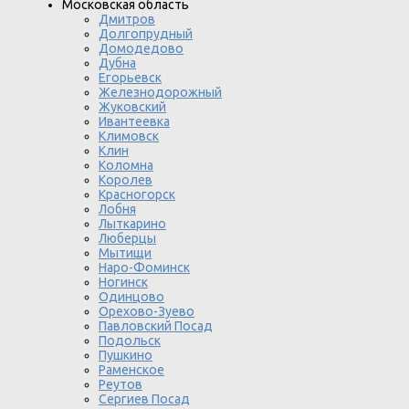
Московская область
Дмитров
Долгопрудный
Домодедово
Дубна
Егорьевск
Железнодорожный
Жуковский
Ивантеевка
Климовск
Клин
Коломна
Королев
Красногорск
Лобня
Лыткарино
Люберцы
Мытищи
Наро-Фоминск
Ногинск
Одинцово
Орехово-Зуево
Павловский Посад
Подольск
Пушкино
Раменское
Реутов
Сергиев Посад