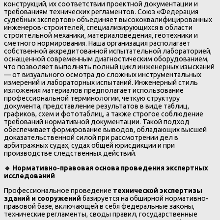
конструкций, их соответствии проектной документации и
требованиям технических регламентов. Союз «Федерация
судебных экспертов» объединяет высококвалифицированных
инженеров-строителей, специализирующихся в области
строительной механики, материаловедения, геотехники и
сметного нормирования. Наша организация располагает
собственной аккредитованной испытательной лабораторией,
оснащенной современным диагностическим оборудованием,
что позволяет выполнять полный цикл инженерных изысканий
— от визуального осмотра до сложных инструментальных
измерений и лабораторных испытаний. Инженерный стиль
изложения материалов предполагает использование
профессиональной терминологии, четкую структуру
документа, представление результатов в виде таблиц,
графиков, схем и фототаблиц, а также строгое соблюдение
требований нормативной документации. Такой подход
обеспечивает формирование выводов, обладающих высшей
доказательственной силой при рассмотрении дел в
арбитражных судах, судах общей юрисдикции и при
производстве следственных действий.
🔹
Нормативно-правовая основа проведения экспертных
исследований
Профессиональное проведение
технической экспертизы
зданий и сооружений
базируется на обширной нормативно-
правовой базе, включающей в себя федеральные законы,
технические регламенты, своды правил, государственные