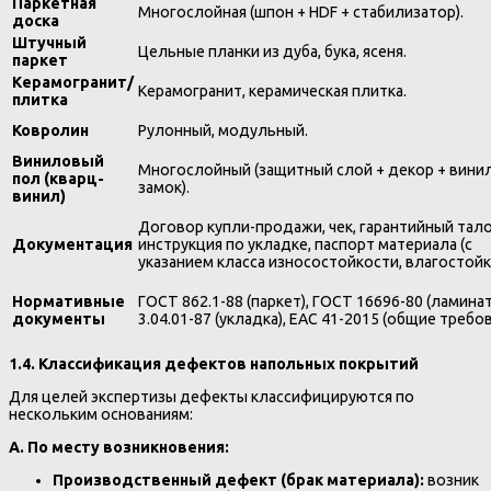
Паркетная
Многослойная (шпон + HDF + стабилизатор).
доска
Штучный
Цельные планки из дуба, бука, ясеня.
паркет
Керамогранит/
Керамогранит, керамическая плитка.
плитка
Ковролин
Рулонный, модульный.
Виниловый
Многослойный (защитный слой + декор + винил
пол (кварц-
замок).
винил)
Договор купли-продажи, чек, гарантийный тало
Документация
инструкция по укладке, паспорт материала (с
указанием класса износостойкости, влагостойк
Нормативные
ГОСТ 862.1-88 (паркет), ГОСТ 16696-80 (ламинат
документы
3.04.01-87 (укладка), ЕАС 41-2015 (общие требов
1.4. Классификация дефектов напольных покрытий
Для целей экспертизы дефекты классифицируются по
нескольким основаниям:
А. По месту возникновения:
Производственный дефект (брак материала):
возник