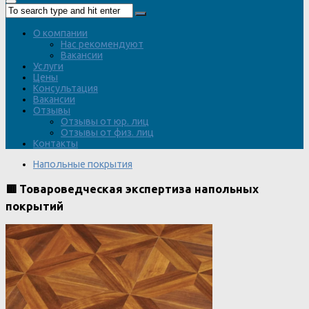
О компании
Нас рекомендуют
Вакансии
Услуги
Цены
Консультация
Вакансии
Отзывы
Отзывы от юр. лиц
Отзывы от физ. лиц
Контакты
Напольные покрытия
🟥 Товароведческая экспертиза напольных
покрытий