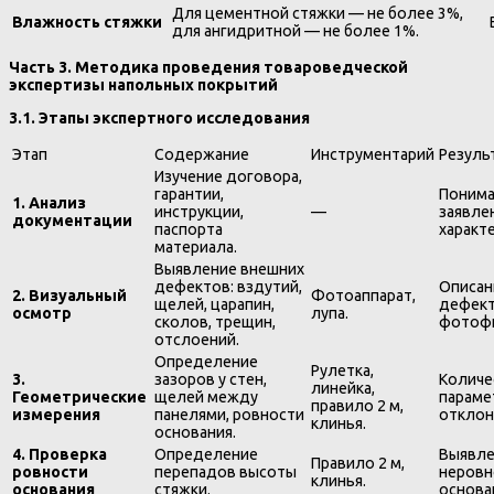
Для цементной стяжки — не более 3%,
Влажность стяжки
для ангидритной — не более 1%.
Часть 3. Методика проведения товароведческой
экспертизы напольных покрытий
3.1. Этапы экспертного исследования
Этап
Содержание
Инструментарий
Резуль
Изучение договора,
гарантии,
Понима
1. Анализ
инструкции,
—
заявле
документации
паспорта
характ
материала.
Выявление внешних
дефектов: вздутий,
Описан
2. Визуальный
Фотоаппарат,
щелей, царапин,
дефект
осмотр
лупа.
сколов, трещин,
фотофи
отслоений.
Определение
Рулетка,
3.
зазоров у стен,
Количе
линейка,
Геометрические
щелей между
параме
правило 2 м,
измерения
панелями, ровности
отклон
клинья.
основания.
4. Проверка
Определение
Выявле
Правило 2 м,
ровности
перепадов высоты
неровн
клинья.
основания
стяжки.
основа