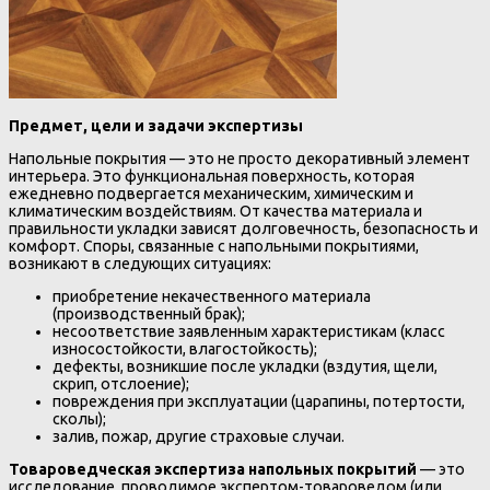
Предмет, цели и задачи экспертизы
Напольные покрытия — это не просто декоративный элемент
интерьера. Это функциональная поверхность, которая
ежедневно подвергается механическим, химическим и
климатическим воздействиям. От качества материала и
правильности укладки зависят долговечность, безопасность и
комфорт. Споры, связанные с напольными покрытиями,
возникают в следующих ситуациях:
приобретение некачественного материала
(производственный брак);
несоответствие заявленным характеристикам (класс
износостойкости, влагостойкость);
дефекты, возникшие после укладки (вздутия, щели,
скрип, отслоение);
повреждения при эксплуатации (царапины, потертости,
сколы);
залив, пожар, другие страховые случаи.
Товароведческая экспертиза напольных покрытий
— это
исследование, проводимое экспертом-товароведом (или