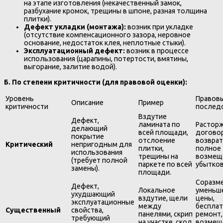
на этапе изготовления (некачественный замок,
разбухание кромок, трещины в шпоне, разная толщина
плитки).
Дефект укладки (монтажа):
возник при укладке
(отсутствие компенсационного зазора, неровное
основание, недостаток клея, неплотные стыки).
Эксплуатационный дефект:
возник в процессе
использования (царапины, потертости, вмятины,
выгорание, залитие водой).
Б. По степени критичности (для правовой оценки):
Уровень
Правов
Описание
Пример
критичности
послед
Вздутие
Дефект,
ламината по
Растор
делающий
всей площади,
договор
покрытие
отслоение
возврат
Критический
непригодным для
плитки,
полное
использования
трещины на
возмещ
(требует полной
паркете по всей
убытков
замены).
площади.
Соразм
Дефект,
Локальное
уменьш
ухудшающий
вздутие, щели
цены,
эксплуатационные
между
беспла
Существенный
свойства,
панелями, скрип
ремонт,
требующий
на участке, скол
возмещ