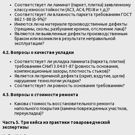
Соответствует ли ламинат (паркет, плитка) заявленному
классу износостойкости (AC3, AC4, PEI III и т.д.)?
Соответствует ли влажность паркета требованиям ГОСТ
862.1-88 (6-9%)?
Имеются ли на материале производственные дефекты
(трещины, сколы, разбухание кромок, отслоение лака)?
Являются ли выявленные дефекты производственным
браком или возникли в результате неправильной
эксплуатации?
4.2. Вопросы о качестве укладки
Соответствует ли укладка ламината (паркета, плитки)
требованиям СНиП 3.04.01-87 (ровность основания,
компенсационные зазоры, плотность стыков)?
Является ли причиной дефекта (скрип, вздутие, щели)
нарушение технологии укладки?
Соответствует ли ровность основания требованиям?
4.3. Вопросы о стоимости ремонта
Какова стоимость восстановительного ремонта
напольного покрытия (замена поврежденных участков,
переукладка)?
Часть 5. Три кейса из практики товароведческой
экспертизы