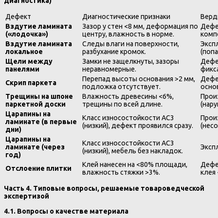
диагностика)
Дефект
Диагностические признаки
Верд
Вздутие ламината
Зазор у стен <8 мм, деформация по
Дефе
(«лодочка»)
центру, влажность в норме.
комп
Вздутие ламината
Следы влаги на поверхности,
Эксп
локальное
разбухание кромок.
(поп
Щели между
Замки не защелкнуты, зазоры
Дефе
панелями
неравномерные.
фикса
Перепад высоты основания >2 мм,
Дефе
Скрип паркета
подложка отсутствует.
основ
Трещины на шпоне
Влажность древесины <6%,
Прои
паркетной доски
трещины по всей длине.
(нар
Царапины на
Класс износостойкости AC3
Прои
ламинате (в первые
(низкий), дефект проявился сразу.
(несо
дни)
Царапины на
Класс износостойкости AC3
ламинате (через
Эксп
(низкий), мебель без накладок.
год)
Клей нанесен на <80% площади,
Дефе
Отслоение плитки
влажность стяжки >3%.
клея 
Часть 4. Типовые вопросы, решаемые товароведческой
экспертизой
4.1. Вопросы о качестве материала