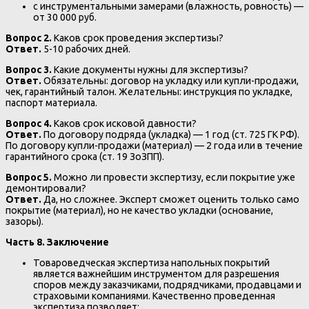
с инструментальными замерами (влажность, ровность) —
от 30 000 руб.
Вопрос 2.
Каков срок проведения экспертизы?
Ответ.
5-10 рабочих дней.
Вопрос 3.
Какие документы нужны для экспертизы?
Ответ.
Обязательны: договор на укладку или купли-продажи,
чек, гарантийный талон. Желательны: инструкция по укладке,
паспорт материала.
Вопрос 4.
Каков срок исковой давности?
Ответ.
По договору подряда (укладка) — 1 год (ст. 725 ГК РФ).
По договору купли-продажи (материал) — 2 года или в течение
гарантийного срока (ст. 19 ЗоЗПП).
Вопрос 5.
Можно ли провести экспертизу, если покрытие уже
демонтировали?
Ответ.
Да, но сложнее. Эксперт сможет оценить только само
покрытие (материал), но не качество укладки (основание,
зазоры).
Часть 8. Заключение
Товароведческая экспертиза напольных покрытий
является важнейшим инструментом для разрешения
споров между заказчиками, подрядчиками, продавцами и
страховыми компаниями. Качественно проведенная
экспертиза позволяет: