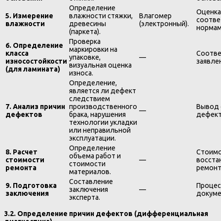
Определение
Оценка
5. Измерение
влажности стяжки,
Влагомер
соотве
влажности
древесины
(электронный).
нормам
(паркета).
Проверка
6. Определение
маркировки на
класса
Соотве
упаковке,
—
износостойкости
заявле
визуальная оценка
(для ламината)
износа.
Определение,
является ли дефект
следствием
7. Анализ причин
производственного
Вывод 
—
дефектов
брака, нарушения
дефект
технологии укладки
или неправильной
эксплуатации.
Определение
8. Расчет
Стоим
объема работ и
стоимости
—
восста
стоимости
ремонта
ремонт
материалов.
Составление
9. Подготовка
Процес
заключения
—
заключения
докуме
эксперта.
3.2. Определение причин дефектов (дифференциальная