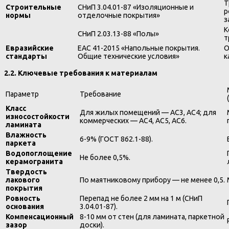
Т
Строительные
СНиП 3.04.01-87 «Изоляционные и
р
нормы
отделочные покрытия»
з
К
СНиП 2.03.13-88 «Полы»
т
Евразийские
ЕАС 41-2015 «Напольные покрытия.
О
стандарты
Общие технические условия»
к
2.2. Ключевые требования к материалам
Параметр
Требование
Класс
Для жилых помещений — AC3, AC4; для
износостойкости
коммерческих — AC4, AC5, AC6.
ламината
Влажность
6-9% (ГОСТ 862.1-88).
паркета
Водопоглощение
Не более 0,5%.
керамогранита
Твердость
лакового
По маятниковому прибору — не менее 0,5.
покрытия
Ровность
Перепад не более 2 мм на 1 м (СНиП
основания
3.04.01-87).
Компенсационный
8-10 мм от стен (для ламината, паркетной
зазор
доски).