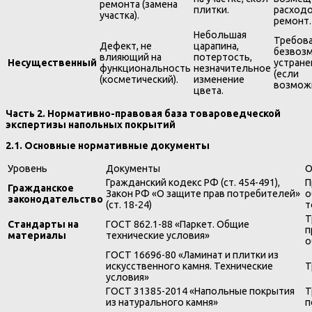
ремонта (замена
плитки.
расходо
участка).
ремонт.
Небольшая
Требова
Дефект, не
царапина,
безвоз
влияющий на
потертость,
Несущественный
устране
функциональность
незначительное
(если
(косметический).
изменение
возможн
цвета.
Часть 2. Нормативно-правовая база товароведческой
экспертизы напольных покрытий
2.1. Основные нормативные документы
Уровень
Документы
О
Гражданский кодекс РФ (ст. 454-491),
П
Гражданское
Закон РФ «О защите прав потребителей»
о
законодательство
(ст. 18-24)
т
Т
Стандарты на
ГОСТ 862.1-88 «Паркет. Общие
п
материалы
технические условия»
о
ГОСТ 16696-80 «Ламинат и плитки из
искусственного камня. Технические
Т
условия»
ГОСТ 31385-2014 «Напольные покрытия
Т
из натурального камня»
п