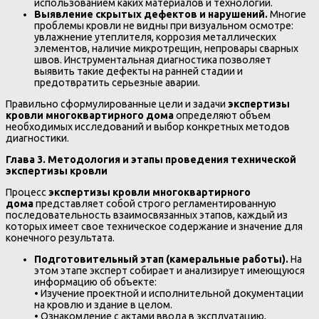
использованием каких материалов и технологий.
Выявление скрытых дефектов и нарушений.
Многие
проблемы кровли не видны при визуальном осмотре:
увлажнение утеплителя, коррозия металлических
элементов, наличие микротрещин, непровары сварных
швов. Инструментальная диагностика позволяет
выявить такие дефекты на ранней стадии и
предотвратить серьезные аварии.
Правильно сформулированные цели и задачи
экспертизы
кровли многоквартирного дома
определяют объем
необходимых исследований и выбор конкретных методов
диагностики.
Глава 3. Методология и этапы проведения технической
экспертизы кровли
Процесс
экспертизы кровли многоквартирного
дома
представляет собой строго регламентированную
последовательность взаимосвязанных этапов, каждый из
которых имеет свое техническое содержание и значение для
конечного результата.
Подготовительный этап (камеральные работы).
На
этом этапе эксперт собирает и анализирует имеющуюся
информацию об объекте:
• Изучение проектной и исполнительной документации
на кровлю и здание в целом.
• Ознакомление с актами ввода в эксплуатацию,