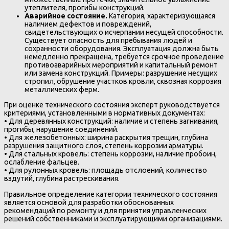
утеплителя, прогибы конструкций.
Аварийное состояние.
Категория, характеризующаяся
наличием дефектов и повреждений,
свидетельствующих о исчерпании несущей способности.
Существует опасность для пребывания людей и
сохранности оборудования. Эксплуатация должна быть
немедленно прекращена, требуется срочное проведение
противоаварийных мероприятий и капитальный ремонт
или замена конструкций. Примеры: разрушение несущих
стропил, обрушение участков кровли, сквозная коррозия
металлических ферм.
При оценке технического состояния эксперт руководствуется
критериями, установленными в нормативных документах:
• Для деревянных конструкций: наличие и степень загнивания,
прогибы, нарушение соединений.
• Для железобетонных: ширина раскрытия трещин, глубина
разрушения защитного слоя, степень коррозии арматуры.
• Для стальных кровель: степень коррозии, наличие пробоин,
ослабление фальцев.
• Для рулонных кровель: площадь отслоений, количество
вздутий, глубина растрескивания.
Правильное определение категории технического состояния
является основой для разработки обоснованных
рекомендаций по ремонту и для принятия управленческих
решений собственниками и эксплуатирующими организациями.