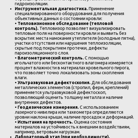
гидроизоляции.
Инструментальная диагностика.
Применение
специализированного оборудования для получения
объективных данных о состоянии кровли:
•
Тепловизионное обследование (тепловой
контроль).
Тепловизор позволяет визуализировать
тепловые поля на поверхности кровли и выявить без
вскрытия: места намокания утеплителя (холодные пятна),
участки отсутствия или нарушения теплоизоляции,
скрытые под покрытием протечки, дефекты
пароизоляционного слоя.
•
Влагометрический контроль.
С помощью
игольчатого или бесконтактного влагомера измеряется
процент влажности в материалах кровельного пирога,
что позволяет точно локализовать зоны скопления
влаги.
•
Ультразвуковая дефектоскопия.
Для обследования
металлических элементов (стропил, ферм, креплений)
применяется ультразвуковой дефектоскоп,
позволяющий оценить толщину металла и наличие
внутренних дефектов.
•
Геодезические измерения.
С использованием
лазерного нивелира или тахеометра определяются
уровни наклона крыши, наличие просадок и деформаций.
•
Испытания на прочность.
Оценка состояния
материалов на устойчивость к внешним воздействиям,
например, ветровым нагрузкам.
Лабораторный этап (при необходимости).