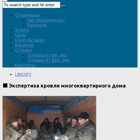
О компании
Нас рекомендуют
Вакансии
Услуги
Цены
Консультация
Вакансии
Отзывы
Отзывы от юр. лиц
Отзывы от физ. лиц
Контакты
LIBRARY
🟧 Экспертиза кровли многоквартирного дома