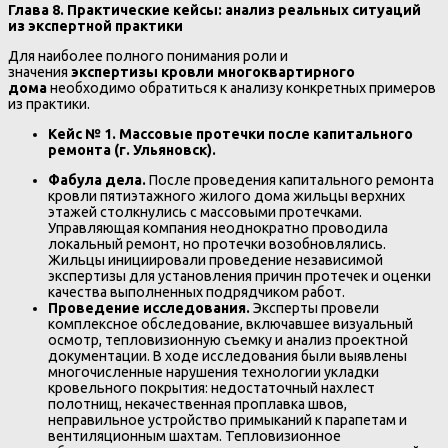
Глава 8. Практические кейсы: анализ реальных ситуаций
из экспертной практики
Для наиболее полного понимания роли и
значения
экспертизы кровли многоквартирного
дома
необходимо обратиться к анализу конкретных примеров
из практики.
Кейс № 1. Массовые протечки после капитального
ремонта (г. Ульяновск).
Фабула дела.
После проведения капитального ремонта
кровли пятиэтажного жилого дома жильцы верхних
этажей столкнулись с массовыми протечками.
Управляющая компания неоднократно проводила
локальный ремонт, но протечки возобновлялись.
Жильцы инициировали проведение независимой
экспертизы для установления причин протечек и оценки
качества выполненных подрядчиком работ.
Проведение исследования.
Эксперты провели
комплексное обследование, включавшее визуальный
осмотр, тепловизионную съемку и анализ проектной
документации. В ходе исследования были выявлены
многочисленные нарушения технологии укладки
кровельного покрытия: недостаточный нахлест
полотнищ, некачественная проплавка швов,
неправильное устройство примыканий к парапетам и
вентиляционным шахтам. Тепловизионное