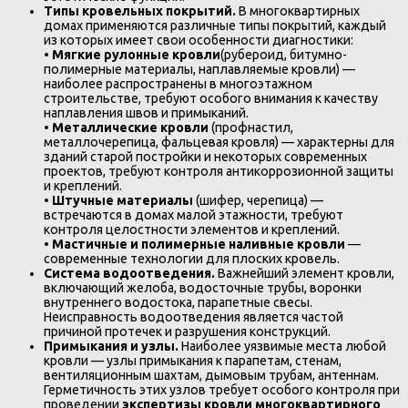
Типы кровельных покрытий.
В многоквартирных
домах применяются различные типы покрытий, каждый
из которых имеет свои особенности диагностики:
•
Мягкие рулонные кровли
(рубероид, битумно-
полимерные материалы, наплавляемые кровли) —
наиболее распространены в многоэтажном
строительстве, требуют особого внимания к качеству
наплавления швов и примыканий.
•
Металлические кровли
(профнастил,
металлочерепица, фальцевая кровля) — характерны для
зданий старой постройки и некоторых современных
проектов, требуют контроля антикоррозионной защиты
и креплений.
•
Штучные материалы
(шифер, черепица) —
встречаются в домах малой этажности, требуют
контроля целостности элементов и креплений.
•
Мастичные и полимерные наливные кровли
—
современные технологии для плоских кровель.
Система водоотведения.
Важнейший элемент кровли,
включающий желоба, водосточные трубы, воронки
внутреннего водостока, парапетные свесы.
Неисправность водоотведения является частой
причиной протечек и разрушения конструкций.
Примыкания и узлы.
Наиболее уязвимые места любой
кровли — узлы примыкания к парапетам, стенам,
вентиляционным шахтам, дымовым трубам, антеннам.
Герметичность этих узлов требует особого контроля при
проведении
экспертизы кровли многоквартирного