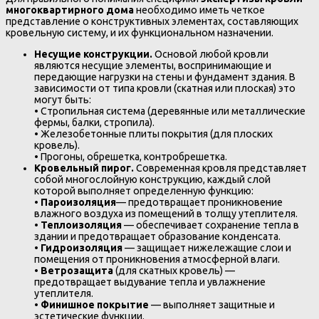
многоквартирного дома
необходимо иметь четкое
представление о конструктивных элементах, составляющих
кровельную систему, и их функциональном назначении.
Несущие конструкции.
Основой любой кровли
являются несущие элементы, воспринимающие и
передающие нагрузки на стены и фундамент здания. В
зависимости от типа кровли (скатная или плоская) это
могут быть:
• Стропильная система (деревянные или металлические
фермы, балки, стропила).
• Железобетонные плиты покрытия (для плоских
кровель).
• Прогоны, обрешетка, контробрешетка.
Кровельный пирог.
Современная кровля представляет
собой многослойную конструкцию, каждый слой
которой выполняет определенную функцию:
•
Пароизоляция
— предотвращает проникновение
влажного воздуха из помещений в толщу утеплителя.
•
Теплоизоляция
— обеспечивает сохранение тепла в
здании и предотвращает образование конденсата.
•
Гидроизоляция
— защищает нижележащие слои и
помещения от проникновения атмосферной влаги.
•
Ветрозащита
(для скатных кровель) —
предотвращает выдувание тепла и увлажнение
утеплителя.
•
Финишное покрытие
— выполняет защитные и
эстетические функции.