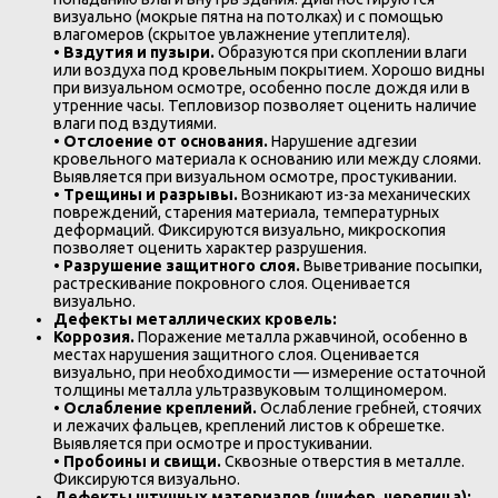
визуально (мокрые пятна на потолках) и с помощью
влагомеров (скрытое увлажнение утеплителя).
•
Вздутия и пузыри.
Образуются при скоплении влаги
или воздуха под кровельным покрытием. Хорошо видны
при визуальном осмотре, особенно после дождя или в
утренние часы. Тепловизор позволяет оценить наличие
влаги под вздутиями.
•
Отслоение от основания.
Нарушение адгезии
кровельного материала к основанию или между слоями.
Выявляется при визуальном осмотре, простукивании.
•
Трещины и разрывы.
Возникают из-за механических
повреждений, старения материала, температурных
деформаций. Фиксируются визуально, микроскопия
позволяет оценить характер разрушения.
•
Разрушение защитного слоя.
Выветривание посыпки,
растрескивание покровного слоя. Оценивается
визуально.
Дефекты металлических кровель:
Коррозия.
Поражение металла ржавчиной, особенно в
местах нарушения защитного слоя. Оценивается
визуально, при необходимости — измерение остаточной
толщины металла ультразвуковым толщиномером.
•
Ослабление креплений.
Ослабление гребней, стоячих
и лежачих фальцев, креплений листов к обрешетке.
Выявляется при осмотре и простукивании.
•
Пробоины и свищи.
Сквозные отверстия в металле.
Фиксируются визуально.
Дефекты штучных материалов (шифер, черепица):