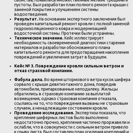
свойства, появились множественные мелкие трещины и
пустоты. Был разработан план полного ремонта крыши с
заменой покрытия и улучшением системы
водоотведения.
Результат.
На основании экспертного заключения был
проведен капитальный ремонт кровли с полной заменой
гидроизоляционного ковра и модернизацией
водосточной системы. Протечки были устранены.
Техническое значение.
Кейс иллюстрирует
необходимость своевременной диагностики старения
материалов и разработки обоснованного плана
капитального ремонта для предотвращения накопления
повреждений и увеличения затрат в будущем.
Кейс № 3. Повреждение кровли сильным ветром и
отказ страховой компании.
Фабула дела.
Во время штормового ветра кусок шифера
сорвало с крыши девятиэтажного дома, повредив
автомобили, припаркованные неподалеку. Жильцы
обратились в страховую компанию за выплатой
возмещения, однако страховая компания отказала,
ссылаясь на то, что повреждения вызваны не страховым
случаем, а ненадлежащим состоянием кровли.
Проведение исследования.
Экспертиза показала, что
крепление шиферных листов было выполнено
недостаточно прочно, крепления частично проржавели и
ослабли, что в совокупности с сильным ветром привело
к срыву листа. Был составлен план усиления креплений и