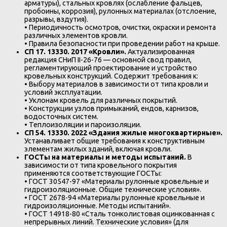
арматуры), стальных кровлях (ослабление фальцев,
пробоины, коррозия), рулонных материалах (отслоение,
разрывы, вздутия).
• Периодичность осмотров, очистки, окраски и ремонта
различных элементов кровли.
• Правила безопасности при проведении работ на крыше.
СП 17. 13330. 2017 «Кровли».
Актуализированная
редакция СНиП II-26-76 — основной свод правил,
регламентирующий проектирование и устройство
кровельных конструкций. Содержит требования к:
• Выбору материалов в зависимости от типа кровли и
условий эксплуатации.
• Уклонам кровель для различных покрытий.
• Конструкции узлов примыканий, ендов, карнизов,
водосточных систем.
• Теплоизоляции и пароизоляции.
СП 54. 13330. 2022 «Здания жилые многоквартирные».
Устанавливает общие требования к конструктивным
элементам жилых зданий, включая кровли.
ГОСТы на материалы и методы испытаний.
В
зависимости от типа кровельного покрытия
применяются соответствующие ГОСТы:
• ГОСТ 30547-97 «Материалы рулонные кровельные и
гидроизоляционные. Общие технические условия».
• ГОСТ 2678-94 «Материалы рулонные кровельные и
гидроизоляционные. Методы испытаний».
• ГОСТ 14918-80 «Сталь тонколистовая оцинкованная с
непрерывных линий. Технические условия» (для