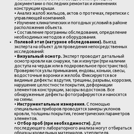
документами о последних ремонтах и изменениях
конструкции крыши.
• Анализ жалоб жильцов, актов о протечках, переписки с
управляющей компанией.
• Изучение климатических и погодных условий в районе
расположения объекта.
• Составление программы обследования, определение
необходимых методов и оборудования.
Полевой этап (натурное обследование).
Выезд
эксперта на объект для проведения непосредственных
исследований:
•
Визуальный осмотр.
Эксперт проводит детальный
осмотр кровли как снаружи, так и изнутри (при наличии
доступа на чердак или в подкровельное пространство).
Проверяются узлы примыкания, ендовы, коньки, свесы,
водосточные воронки и желоба. Фиксируются все
видимые дефекты: вздутия, трещины, разрывы, коррозия,
нарушение целостности покрытия, деформации
элементов конструкции, засоры водостоков. Все
обнаруженные дефекты фотографируются и наносятся
на схемы.
•
Инструментальные измерения.
С помощью
специальных приборов проводятся замеры уклонов
кровли, толщины покрытия, геометрических параметров
элементов.
•
Отбор проб (при необходимости).
Для
последующего лабораторного анализа могут отбираться
образцы кровельных материалов, утеплителя,