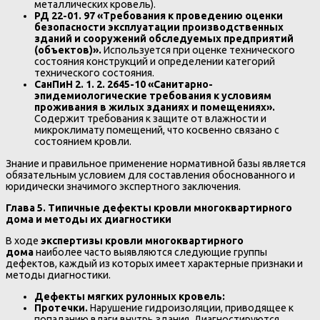
металлических кровель).
РД 22-01. 97 «Требования к проведению оценки
безопасности эксплуатации производственных
зданий и сооружений обследуемых предприятий
(объектов)».
Используется при оценке технического
состояния конструкций и определении категорий
технического состояния.
СанПиН 2. 1. 2. 2645-10 «Санитарно-
эпидемиологические требования к условиям
проживания в жилых зданиях и помещениях».
Содержит требования к защите от влажности и
микроклимату помещений, что косвенно связано с
состоянием кровли.
Знание и правильное применение нормативной базы является
обязательным условием для составления обоснованного и
юридически значимого экспертного заключения.
Глава 5. Типичные дефекты кровли многоквартирного
дома и методы их диагностики
В ходе
экспертизы кровли многоквартирного
дома
наиболее часто выявляются следующие группы
дефектов, каждый из которых имеет характерные признаки и
методы диагностики.
Дефекты мягких рулонных кровель:
Протечки.
Нарушение гидроизоляции, приводящее к
попаданию влаги внутрь здания. Диагностируются