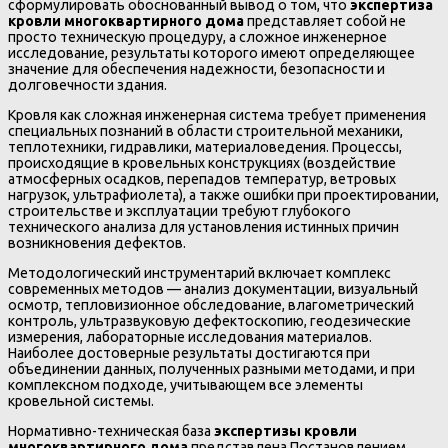
сформулировать обоснованный вывод о том, что
экспертиза
кровли многоквартирного дома
представляет собой не
просто техническую процедуру, а сложное инженерное
исследование, результаты которого имеют определяющее
значение для обеспечения надежности, безопасности и
долговечности здания.
Кровля как сложная инженерная система требует применения
специальных познаний в области строительной механики,
теплотехники, гидравлики, материаловедения. Процессы,
происходящие в кровельных конструкциях (воздействие
атмосферных осадков, перепадов температур, ветровых
нагрузок, ультрафиолета), а также ошибки при проектировании,
строительстве и эксплуатации требуют глубокого
технического анализа для установления истинных причин
возникновения дефектов.
Методологический инструментарий включает комплекс
современных методов — анализ документации, визуальный
осмотр, тепловизионное обследование, влагометрический
контроль, ультразвуковую дефектоскопию, геодезические
измерения, лабораторные исследования материалов.
Наиболее достоверные результаты достигаются при
объединении данных, полученных разными методами, и при
комплексном подходе, учитывающем все элементы
кровельной системы.
Нормативно-техническая база
экспертизы кровли
многоквартирного дома
представлена Постановлением