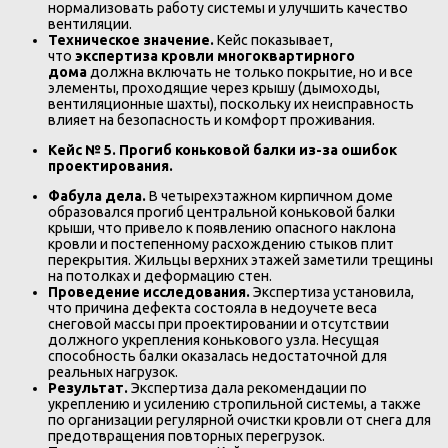
нормализовать работу системы и улучшить качество
вентиляции.
Техническое значение.
Кейс показывает,
что
экспертиза кровли многоквартирного
дома
должна включать не только покрытие, но и все
элементы, проходящие через крышу (дымоходы,
вентиляционные шахты), поскольку их неисправность
влияет на безопасность и комфорт проживания.
Кейс № 5. Прогиб коньковой балки из-за ошибок
проектирования.
Фабула дела.
В четырехэтажном кирпичном доме
образовался прогиб центральной коньковой балки
крыши, что привело к появлению опасного наклона
кровли и постепенному расхождению стыков плит
перекрытия. Жильцы верхних этажей заметили трещины
на потолках и деформацию стен.
Проведение исследования.
Экспертиза установила,
что причина дефекта состояла в недоучете веса
снеговой массы при проектировании и отсутствии
должного укрепления конькового узла. Несущая
способность балки оказалась недостаточной для
реальных нагрузок.
Результат.
Экспертиза дала рекомендации по
укреплению и усилению стропильной системы, а также
по организации регулярной очистки кровли от снега для
предотвращения повторных перегрузок.