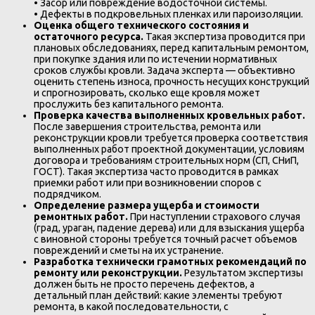
• Засор или повреждение водосточной системы.
• Дефекты в подкровельных пленках или пароизоляции.
Оценка общего технического состояния и
остаточного ресурса.
Такая экспертиза проводится при
плановых обследованиях, перед капитальным ремонтом,
при покупке здания или по истечении нормативных
сроков службы кровли. Задача эксперта — объективно
оценить степень износа, прочность несущих конструкций
и спрогнозировать, сколько еще кровля может
прослужить без капитального ремонта.
Проверка качества выполненных кровельных работ.
После завершения строительства, ремонта или
реконструкции кровли требуется проверка соответствия
выполненных работ проектной документации, условиям
договора и требованиям строительных норм (СП, СНиП,
ГОСТ). Такая экспертиза часто проводится в рамках
приемки работ или при возникновении споров с
подрядчиком.
Определение размера ущерба и стоимости
ремонтных работ.
При наступлении страхового случая
(град, ураган, падение дерева) или для взыскания ущерба
с виновной стороны требуется точный расчет объемов
повреждений и сметы на их устранение.
Разработка технически грамотных рекомендаций по
ремонту или реконструкции.
Результатом экспертизы
должен быть не просто перечень дефектов, а
детальный план действий: какие элементы требуют
ремонта, в какой последовательности, с