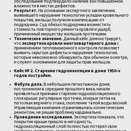
обследование подтвердило наличие зон повышенной
влажности в местах дефектов.
Результат.
На основании экспертного заключения,
выявившего нарушение технологии укладки кровельного
покрытия, жильцы получили компенсацию от
подрядчика. Суд обязал подрядчика возместить
стоимость повторного ремонта кровли и ущерб,
причиненный имуществу жильцов протечками.
Техническое значение.
Данный кейс демонстрирует,
что
экспертиза кровли многоквартирного дома
с
применением тепловизионного контроля позволяет
выявить скрытые дефекты и нарушения технологии,
которые невозможно обнаружить при обычном осмотре,
и служит основанием для защиты прав жильцов.
Кейс № 2. Старение гидроизоляции в доме 1950-х
годов постройки.
Фабула дела.
В небольшом пятиэтажном доме,
построенном в середине прошлого века, начали
проявляться признаки старения гидроизоляционного
слоя крыши: регулярные протечки, мокрые пятна на
потолках верхнего этажа, скопление талой воды весной.
Управляющая компания ограничивалась косметическим
ремонтом, не решая проблему кардинально.
Проведение исследования.
Экспертиза показала, что
покрытие крыши пришло в негодность,
гидроизоляционный слой полностью потерял свои