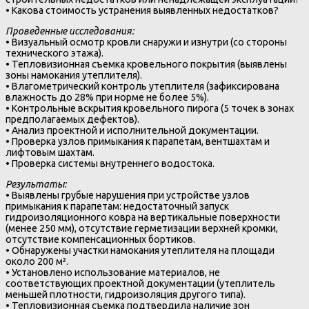
• Какова стоимость устранения выявленных недостатков?
Проведенные исследования:
• Визуальный осмотр кровли снаружи и изнутри (со стороны
технического этажа).
• Тепловизионная съемка кровельного покрытия (выявлены
зоны намокания утеплителя).
• Влагометрический контроль утеплителя (зафиксирована
влажность до 28% при норме не более 5%).
• Контрольные вскрытия кровельного пирога (5 точек в зонах
предполагаемых дефектов).
• Анализ проектной и исполнительной документации.
• Проверка узлов примыкания к парапетам, вентшахтам и
лифтовым шахтам.
• Проверка системы внутреннего водостока.
Результаты:
• Выявлены грубые нарушения при устройстве узлов
примыкания к парапетам: недостаточный запуск
гидроизоляционного ковра на вертикальные поверхности
(менее 250 мм), отсутствие герметизации верхней кромки,
отсутствие компенсационных бортиков.
• Обнаружены участки намокания утеплителя на площади
около 200 м².
• Установлено использование материалов, не
соответствующих проектной документации (утеплитель
меньшей плотности, гидроизоляция другого типа).
• Тепловизионная съемка подтвердила наличие зон