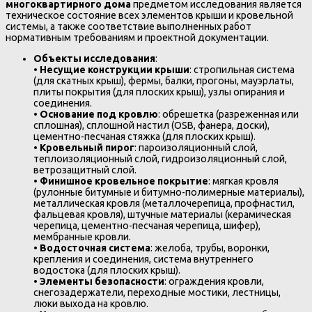
многоквартирного дома
предметом исследования является
техническое состояние всех элементов крыши и кровельной
системы, а также соответствие выполненных работ
нормативным требованиям и проектной документации.
Объекты исследования
:
•
Несущие конструкции крыши
: стропильная система
(для скатных крыш), фермы, балки, прогоны, мауэрлаты,
плиты покрытия (для плоских крыш), узлы опирания и
соединения.
•
Основание под кровлю
: обрешетка (разреженная или
сплошная), сплошной настил (OSB, фанера, доски),
цементно-песчаная стяжка (для плоских крыш).
•
Кровельный пирог
: пароизоляционный слой,
теплоизоляционный слой, гидроизоляционный слой,
ветрозащитный слой.
•
Финишное кровельное покрытие
: мягкая кровля
(рулонные битумные и битумно-полимерные материалы),
металлическая кровля (металлочерепица, профнастил,
фальцевая кровля), штучные материалы (керамическая
черепица, цементно-песчаная черепица, шифер),
мембранные кровли.
•
Водосточная система
: желоба, трубы, воронки,
крепления и соединения, система внутреннего
водостока (для плоских крыш).
•
Элементы безопасности
: ограждения кровли,
снегозадержатели, переходные мостики, лестницы,
люки выхода на кровлю.