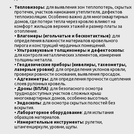
Тепловизоры
: для выявления зон теплопотерь, скрытых
протечек, участков намокания утеплителя, дефектов
теплоизоляции. Особенно важно для многоквартирных
домов, где потери тепла через кровлю влияют на
комфорт жильцов верхних этажей и размер платы за
отопление.
•
Влагомеры (игольчатые и бесконтактные)
: для
определения влажности материалов кровельного
пирога и конструкций чердачных помещений.
•
Ультразвуковые толщиномеры и дефектоскопы
:
для контроля металлических элементов, измерения
толщины металла.
•
Геодезические приборы (нивелиры, тахеометры,
лазерные уровни)
: для определения уклонов кровли,
проверки ровности основания, выявления просадок.
•
Адгезиметры
: для определения прочности сцепления
слоев рулонных кровель.
•
Дроны (БПЛА)
: для безопасного осмотра
труднодоступных участков сложных крыш
многоквартирных домов, особенно высотных.
•
Эндоскопы
: для осмотра скрытых полостей без
вскрытия.
•
Лабораторное оборудование
: для испытания
образцов материалов.
•
Измерительные инструменты
: рулетки,
штангенциркули, уровни, щупы.