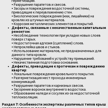
герметизации.
• Разрушение парапетов и свесов.
• Засоры и повреждения водосточной системы,
приводящие к переувлажнению стен.
• Биологические повреждения (мхи, лишайники) на
кровлях из штучных материалов.
• Коррозия металлических элементов и покрытий.
Дефекты, связанные с некачественным капитальным
ремонтом
:
• Несоблюдение технологии при укладке новых слоев
поверх старых.
• Недостаточная адгезия (сцепление) слоев.
• Непроклейка швов и стыков.
• Использование материалов, не предназначенных для
данного типа кровли.
• Нарушение требований к устройству примыканий.
• Некачественная подготовка основания.
Дефекты, приводящие к протечкам и повреждению
квартир
:
• Локальные повреждения кровельного покрытия.
• Разгерметизация мест прохода инженерных
коммуникаций.
• Разрушение парапетов и карнизных свесов.
• Засорение воронок внутреннего водостока.
• Образование наледи и сосулек из-за недостаточной
теплоизоляции.
Раздел 7: Особенности экспертизы различных типов крыш