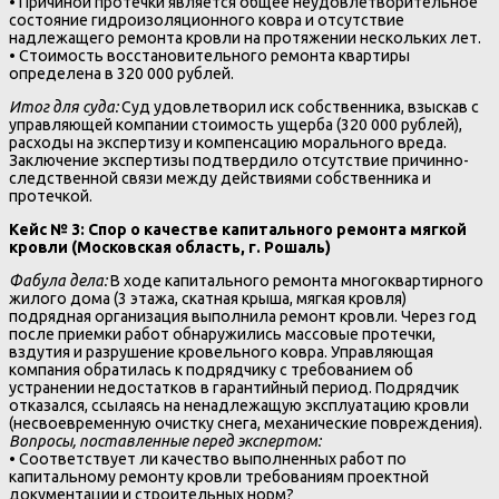
• Причиной протечки является общее неудовлетворительное
состояние гидроизоляционного ковра и отсутствие
надлежащего ремонта кровли на протяжении нескольких лет.
• Стоимость восстановительного ремонта квартиры
определена в 320 000 рублей.
Итог для суда:
Суд удовлетворил иск собственника, взыскав с
управляющей компании стоимость ущерба (320 000 рублей),
расходы на экспертизу и компенсацию морального вреда.
Заключение экспертизы подтвердило отсутствие причинно-
следственной связи между действиями собственника и
протечкой.
Кейс № 3: Спор о качестве капитального ремонта мягкой
кровли (Московская область, г. Рошаль)
Фабула дела:
В ходе капитального ремонта многоквартирного
жилого дома (3 этажа, скатная крыша, мягкая кровля)
подрядная организация выполнила ремонт кровли. Через год
после приемки работ обнаружились массовые протечки,
вздутия и разрушение кровельного ковра. Управляющая
компания обратилась к подрядчику с требованием об
устранении недостатков в гарантийный период. Подрядчик
отказался, ссылаясь на ненадлежащую эксплуатацию кровли
(несвоевременную очистку снега, механические повреждения).
Вопросы, поставленные перед экспертом:
• Соответствует ли качество выполненных работ по
капитальному ремонту кровли требованиям проектной
документации и строительных норм?