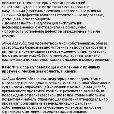
повышенных теплопотерь в местах примыканий.
• Система внутреннего водостока смонтирована с
нарушениями (зауженные сечения, неправильные уклоны).
• Причиной дефектов являются строительные недостатки,
допущенные застройщиком.
• Доказательств ненадлежащей эксплуатации
(несвоевременной очистки снега) не обнаружено.
• Стоимость устранения дефектов определена в 4,5 млн
рублей.
Итог для суда:
Суд удовлетворил иск собственников, обязав
застройщика безвозмездно устранить недостатки кровли и
выплатить компенсацию за поврежденную отделку квартир
(по отдельным искам). Заключение экспертизы признано
надлежащим доказательством и положено в основу решения.
Кейс № 2: Спор с управляющей компанией о причинах
протечек (Московская область, г. Химки)
Фабула дела:
Собственник квартиры на последнем этаже
многоквартирного дома (9 этажей, скатная крыша) обратился в
суд с иском к управляющей компании о возмещении ущерба,
причиненного протечкой кровли. В результате залива была
повреждена отделка квартиры (потолки, стены, напольное
покрытие) и мебель. Управляющая компания утверждала, что
протечка произошла из-за ненадлежащих действий
собственника, который самовольно установил на кровле
спутниковую антенну, повредив гидроизоляцию.