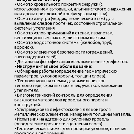
• Осмотр кровельного покрытия снаружи (с
использованием автовышки, альпинистского снаряжения
или дрона при сложной конфигурации крыши).
• Осмотр изнутри (чердак, технический этаж) для
выявления следов протечек, состояния стропильной
системы, утепления.
• Осмотр узлов примыканий к стенам, парапетам,
вентиляционным шахтам, лифтовым шахтам.
• Осмотр водосточной системы (желобов, труб,
воронок).
• Осмотр элементов безопасности (ограждений,
снегозадержателей).
• Детальная фотофиксация всех выявленных дефектов.
•
Инструментальное обследование
:
• Обмерные работы (определение геометрических
параметров, уклонов кровли, толщин слоев).
• Тепловизионная съемка для выявления зон
теплопотерь, скрытых протечек, участков намокания
утеплителя.
• Влагометрический контроль для определения
влажности материалов кровельного пирога и
конструкций.
• Ультразвуковая дефектоскопия для контроля
металлических элементов, измерения толщины металла.
• Испытания на адгезию для рулонных кровель
(определение прочности сцепления слоев).
• Геодезическая съемка для проверки уклонов, наличия
просадок и деформаций.