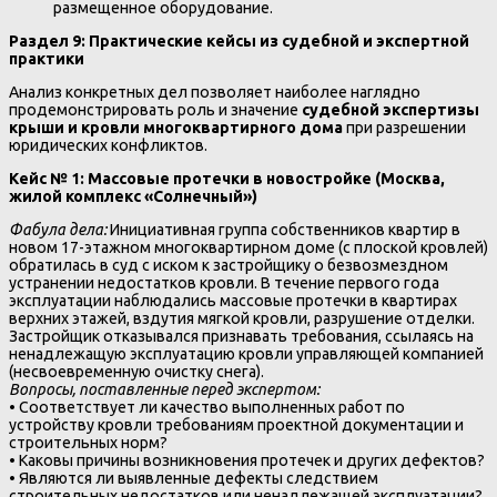
размещенное оборудование.
Раздел 9: Практические кейсы из судебной и экспертной
практики
Анализ конкретных дел позволяет наиболее наглядно
продемонстрировать роль и значение
судебной экспертизы
крыши и кровли многоквартирного дома
при разрешении
юридических конфликтов.
Кейс № 1: Массовые протечки в новостройке (Москва,
жилой комплекс «Солнечный»)
Фабула дела:
Инициативная группа собственников квартир в
новом 17-этажном многоквартирном доме (с плоской кровлей)
обратилась в суд с иском к застройщику о безвозмездном
устранении недостатков кровли. В течение первого года
эксплуатации наблюдались массовые протечки в квартирах
верхних этажей, вздутия мягкой кровли, разрушение отделки.
Застройщик отказывался признавать требования, ссылаясь на
ненадлежащую эксплуатацию кровли управляющей компанией
(несвоевременную очистку снега).
Вопросы, поставленные перед экспертом:
• Соответствует ли качество выполненных работ по
устройству кровли требованиям проектной документации и
строительных норм?
• Каковы причины возникновения протечек и других дефектов?
• Являются ли выявленные дефекты следствием
строительных недостатков или ненадлежащей эксплуатации?