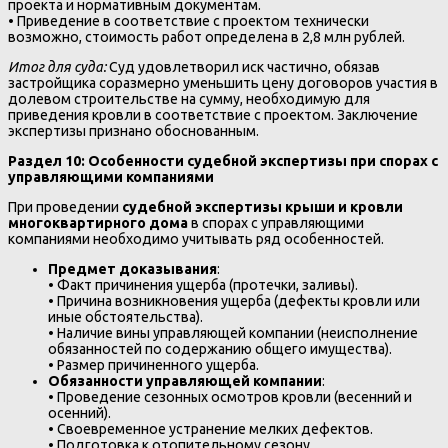
проекта и нормативным документам.
• Приведение в соответствие с проектом технически
возможно, стоимость работ определена в 2,8 млн рублей.
Итог для суда:
Суд удовлетворил иск частично, обязав
застройщика соразмерно уменьшить цену договоров участия в
долевом строительстве на сумму, необходимую для
приведения кровли в соответствие с проектом. Заключение
экспертизы признано обоснованным.
Раздел 10: Особенности судебной экспертизы при спорах с
управляющими компаниями
При проведении
судебной экспертизы крыши и кровли
многоквартирного дома
в спорах с управляющими
компаниями необходимо учитывать ряд особенностей.
Предмет доказывания
:
• Факт причинения ущерба (протечки, заливы).
• Причина возникновения ущерба (дефекты кровли или
иные обстоятельства).
• Наличие вины управляющей компании (неисполнение
обязанностей по содержанию общего имущества).
• Размер причиненного ущерба.
Обязанности управляющей компании
:
• Проведение сезонных осмотров кровли (весенний и
осенний).
• Своевременное устранение мелких дефектов.
• Подготовка к отопительному сезону.