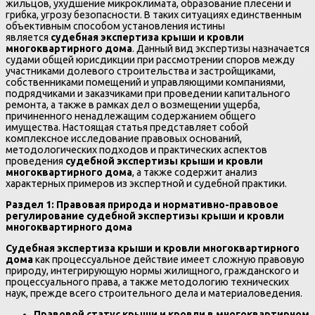
жильцов, ухудшение микроклимата, образование плесени и
грибка, угрозу безопасности. В таких ситуациях единственным
объективным способом установления истины
является
судебная экспертиза крыши и кровли
многоквартирного дома
. Данный вид экспертизы назначается
судами общей юрисдикции при рассмотрении споров между
участниками долевого строительства и застройщиками,
собственниками помещений и управляющими компаниями,
подрядчиками и заказчиками при проведении капитального
ремонта, а также в рамках дел о возмещении ущерба,
причиненного ненадлежащим содержанием общего
имущества. Настоящая статья представляет собой
комплексное исследование правовых оснований,
методологических подходов и практических аспектов
проведения
судебной экспертизы крыши и кровли
многоквартирного дома
, а также содержит анализ
характерных примеров из экспертной и судебной практики.
Раздел 1: Правовая природа и нормативно-правовое
регулирование судебной экспертизы крыши и кровли
многоквартирного дома
Судебная экспертиза крыши и кровли многоквартирного
дома
как процессуальное действие имеет сложную правовую
природу, интегрирующую нормы жилищного, гражданского и
процессуального права, а также методологию технических
наук, прежде всего строительного дела и материаловедения.
Правовой статус крыши и кровли в многоквартирном