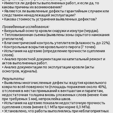
• Имеются ли дефекты выполненных работ, и если да, то
каковы причины их возникновения?
• Являются ли выявленные дефекты гарантийным случаем или
следствием ненадлежащей эксплуатации?
• Какова стоимость устранения выявленных дефектов?
Проведенные исследования:
• Визуальный осмотр кровли снаружи и изнутри (чердак).
• Тепловизионная съемка (выявлены зоны скрытого намокания
утеплителя).
• Влагометрический контроль утеплителя (влажность до 22%).
• Контрольные вскрытия кровельного пирога (7 точек).
• Испытания на адгезию (определение прочности сцепления
слоев).
• Анализ проектной документации на капитальный ремонт и
актов выполненных работ.
• Анализ документации по эксплуатации кровли (акты
осмотров, журналы).
Результаты:
• Выявлены многочисленные дефекты: вздутия кровельного
ковра по всей поверхности (площадь поражения около 40%),
отслоения в местах примыканий к вентшахтам и парапетам,
недостаточная толщина вновь уложенных слоев (менее 4 мм
при требуемых 5 мм), непроклейка швов.
• Испытания на адгезию показали недостаточную прочность
сцепления слоев (менее 0,1 МПа при норме 0,3 МПа).
• Установлено, что работы выполнялись при неблагоприятных