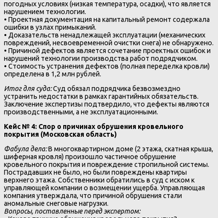
погодных условиях (низкая температура, осадки), что является
нарушением технологии.
• Проектная документация на капитальный ремонт содержала
ошибки в узлах примыканий.
• Доказательств ненадлежащей эксплуатации (механических
повреждений, несвоевременной очистки снега) не обнаружено.
• Причиной дефектов является сочетание проектных ошибок и
нарушений технологии производства работ подрядчиком.
• Стоимость устранения дефектов (полная переделка кровли)
определена в 1,2 млн рублей.
Итог для суда:
Суд обязал подрядчика безвозмездно
устранить недостатки в рамках гарантийных обязательств.
Заключение экспертизы подтвердило, что дефекты являются
производственными, а не эксплуатационными.
Кейс № 4: Спор о причинах обрушения кровельного
покрытия (Московская область)
Фабула дела:
В многоквартирном доме (2 этажа, скатная крыша,
шиферная кровля) произошло частичное обрушение
кровельного покрытия и повреждение стропильной системы.
Пострадавших не было, но были повреждены квартиры
верхнего этажа. Собственники обратились в суд с иском к
управляющей компании о возмещении ущерба. Управляющая
компания утверждала, что причиной обрушения стали
аномальные снеговые нагрузки.
Вопросы, поставленные перед экспертом: