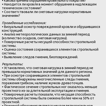
• Какова причина обрушения кровельного покрытия?
• Находится ли кровля в момент обрушения в надлежащем
техническом состоянии?
• Соответствовали ли снеговые нагрузки нормативным
значениям?
Проведенные исследования:
• Визуальный осмотр поврежденной кровли и обрушившихся
конструкций.
• Анализ метеорологических данных за зимний период
(количество осадков, снеговая нагрузка).
• Поверочные расчеты несущей способности стропильной
системы.
• Оценка состояния сохранившихся элементов стропильной
системы.
• Выявление следов гниения, биоповреждений.
Результаты:
• Установлено, что снеговая нагрузка в зимний период не
превышала нормативных значений для данного региона.
• При осмотре сохранившихся элементов стропильной
системы обнаружены многочисленные следы гниения,
поражения грибком, наличие жучков-древоточцев.
• Фактическое сечение стропильных ног оказалось меньше
проектного из-за длительной эксплуатации и гниения.
• Поверочные расчеты показали, что несущая способность
стропильной системы была снижена более чем на 50% от
проектной.
• Причиной обрушения является неудовлетворительное