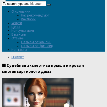
О компании
Нас рекомендуют
Вакансии
Услуги
Цены
Консультация
Вакансии
Отзывы
Отзывы от юр. лиц
Отзывы от физ. лиц
Контакты
LIBRARY
🟧 Судебная экспертиза крыши и кровли
многоквартирного дома