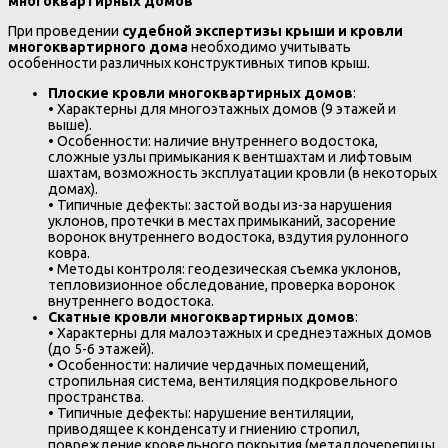
многоквартирных домов
При проведении
судебной экспертизы крыши и кровли
многоквартирного дома
необходимо учитывать
особенности различных конструктивных типов крыш.
Плоские кровли многоквартирных домов
:
• Характерны для многоэтажных домов (9 этажей и
выше).
• Особенности: наличие внутреннего водостока,
сложные узлы примыкания к вентшахтам и лифтовым
шахтам, возможность эксплуатации кровли (в некоторых
домах).
• Типичные дефекты: застой воды из-за нарушения
уклонов, протечки в местах примыканий, засорение
воронок внутреннего водостока, вздутия рулонного
ковра.
• Методы контроля: геодезическая съемка уклонов,
тепловизионное обследование, проверка воронок
внутреннего водостока.
Скатные кровли многоквартирных домов
:
• Характерны для малоэтажных и среднеэтажных домов
(до 5-6 этажей).
• Особенности: наличие чердачных помещений,
стропильная система, вентиляция подкровельного
пространства.
• Типичные дефекты: нарушение вентиляции,
приводящее к конденсату и гниению стропил,
повреждение кровельного покрытия (металлочерепицы,