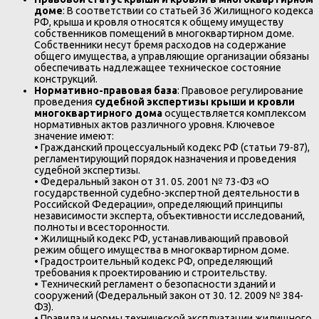
доме
: В соответствии со статьей 36 Жилищного кодекса
РФ, крыша и кровля относятся к общему имуществу
собственников помещений в многоквартирном доме.
Собственники несут бремя расходов на содержание
общего имущества, а управляющие организации обязаны
обеспечивать надлежащее техническое состояние
конструкций.
Нормативно-правовая база
: Правовое регулирование
проведения
судебной экспертизы крыши и кровли
многоквартирного дома
осуществляется комплексом
нормативных актов различного уровня. Ключевое
значение имеют:
• Гражданский процессуальный кодекс РФ (статьи 79-87),
регламентирующий порядок назначения и проведения
судебной экспертизы.
• Федеральный закон от 31. 05. 2001 № 73-ФЗ «О
государственной судебно-экспертной деятельности в
Российской Федерации», определяющий принципы
независимости эксперта, объективности исследований,
полноты и всесторонности.
• Жилищный кодекс РФ, устанавливающий правовой
режим общего имущества в многоквартирном доме.
• Градостроительный кодекс РФ, определяющий
требования к проектированию и строительству.
• Технический регламент о безопасности зданий и
сооружений (Федеральный закон от 30. 12. 2009 № 384-
ФЗ).
• Правила и нормы технической эксплуатации жилищного