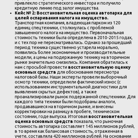
привлекло стратегического инвестора и получило
кредитную линию под залог имущества.
Кейс № 2: Восстановительная оценка автопарка для
целей оспаривания налога на имущество.
Транспортная компания, владеющая парком из 120
единиц спецтехники, столкнулась с проблемой
завышенного налога на имущество. Первоначальная
стоимость техники была определена в 2010-2015 годах,
и с тех пор не пересматривалась. Однако за прошедший
период техника существенно устарела морально,
появились более экономичные и производительные
модели, а цены на подержанную технику на вторичном
рынке значительно снизились. Компания обратилась к
нам с просьбой провести
восстановительную оценку
основных средств
для обоснования пересмотра
налоговой базы. Наши эксперты провели выборочный
осмотр техники, определили фактический износ (с
использованием инструментальной диагностики для
выявления скрытых дефектов), а также
проанализировали рынок подержанной спецтехники. Для
каждого типа техники были подобраны аналоги,
продававшиеся на вторичном рынке, и внесены
корректировки на разницу в пробеге, техническом
состоянии, годе выпуска. Итоговая
восстановительная
оценка основных средств
показала, что рыночная
стоимость автопарка составляет 145 миллионов рублей,
в то время как балансовая стоимость, отраженная в
учете, составляла 420 миллионов рублей. На основании