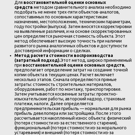
Для
восстановительной оценки основных
средств
методом сравнительного анализа необходимо
подобрать не менее трех-пяти объектов-аналогов,
сопоставимых по основным характеристикам:
назначению, местоположению, техническим параметрам,
году постройки (выпуска). Затем вносятся корректировки
на выявленные различия, и на основе скорректированных
цен определяется рыночная стоимость объекта. Этот
метод обеспечивает высокую точность при наличии
развитого рынка аналогичных объектов и доступности
достоверной информации о сделках.
Метод расчета стоимости воспроизводства
(затратный подход).
Этот метод, широко применяемый
при
восстановительной оценке основных средств
,
предполагает определение затрат на создание точной
копии объекта в текущих ценах. Расчет включает
несколько этапов. Сначала определяются прямые
затраты: стоимость строительных материалов,
оборудования, работ по монтажу, транспортировке.
Затем учитываются косвенные затраты: проектно-
изыскательские работы, авторский надзор, страховые
платежи, налоги. Далее определяется
предпринимательская прибыль — нормальная для рынка
прибыль девелопера или застройщика. После этого
рассчитывается накопленный износ объекта: физический
(потеря стоимости из-за естественного старения),
функциональный (потеря стоимости из-за морального
устаревания) и внешний (потеря стоимости из-за