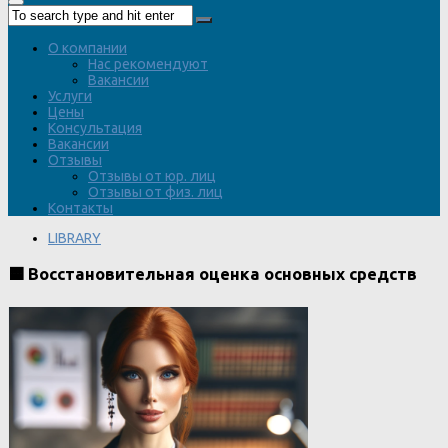
О компании
Нас рекомендуют
Вакансии
Услуги
Цены
Консультация
Вакансии
Отзывы
Отзывы от юр. лиц
Отзывы от физ. лиц
Контакты
LIBRARY
🟧 Восстановительная оценка основных средств