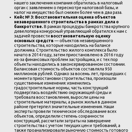
нашего заключения компания обратилась в налоговый
орган с заявлением о пересмотре налоговой базы, и
налог на имущество был снижен более чем в два раза.
Кейс № 3: Восстановительная оценка объектов
незавершенного строительства в рамках дела о
банкротстве.
В рамках процедуры банкротства крупного
девелопера конкурсный управляющий обратился к нам с
задачей провести
восстановительную оценку
основных средств
— объектов незавершенного
строительства, которые находились на балансе
должника. Строительство жилого комплекса было
начато в 2014 году, затем приостановлено в 2016 году
из-за финансовых проблем застройщика, и с тех пор
объекты находились в законсервированном состоянии.
Балансовая стоимость объектов составляла 950
миллионов рублей. Однако за восемь лет, прошедших с
момента приостановки строительства, произошли
существенные изменения: изменились
градостроительные нормы, часть конструкций
подверглась воздействию окружающей среды и
требовала восстановления, выросли цены на
строительные материалы, а рынок жилья в данном
районе претерпел значительные изменения. Наши
эксперты провели техническое обследование всех
объектов, определили степень сохранности
конструкций, рассчитали затраты на завершение
строительства с учетом текущих цен и требований, а
также проанализировали рыночную стоимость готового