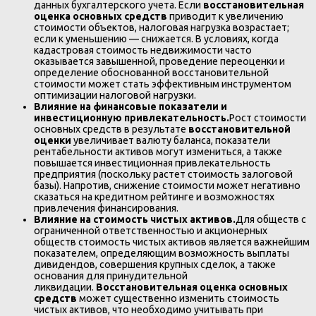
данных бухгалтерского учета. Если
восстановительная
оценка основных средств
приводит к увеличению
стоимости объектов, налоговая нагрузка возрастает;
если к уменьшению — снижается. В условиях, когда
кадастровая стоимость недвижимости часто
оказывается завышенной, проведение переоценки и
определение обоснованной восстановительной
стоимости может стать эффективным инструментом
оптимизации налоговой нагрузки.
Влияние на финансовые показатели и
инвестиционную привлекательность.
Рост стоимости
основных средств в результате
восстановительной
оценки
увеличивает валюту баланса, показатели
рентабельности активов могут измениться, а также
повышается инвестиционная привлекательность
предприятия (поскольку растет стоимость залоговой
базы). Напротив, снижение стоимости может негативно
сказаться на кредитном рейтинге и возможностях
привлечения финансирования.
Влияние на стоимость чистых активов.
Для обществ с
ограниченной ответственностью и акционерных
обществ стоимость чистых активов является важнейшим
показателем, определяющим возможность выплаты
дивидендов, совершения крупных сделок, а также
основания для принудительной
ликвидации.
Восстановительная оценка основных
средств
может существенно изменить стоимость
чистых активов, что необходимо учитывать при