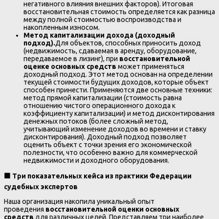
негативного влияния внешних факторов). Итоговая
восстановительная стоимость определяется как разница
между полной стоимостью воспроизводства и
накопленным износом.
Метод капитализации дохода (доходный
подход).
Для объектов, способных приносить доход
(недвижимость, сдаваемая в аренду, оборудование,
передаваемое в лизинг), при
восстановительной
оценке основных средств
может применяться
доходный подход. Этот метод основан на определении
текущей стоимости будущих доходов, которые объект
способен принести. Применяются две основные техники:
метод прямой капитализации (стоимость равна
отношению чистого операционного дохода к
коэффициенту капитализации) и метод дисконтирования
денежных потоков (более сложный метод,
учитывающий изменение доходов во времени и ставку
дисконтирования). Доходный подход позволяет
оценить объект с точки зрения его экономической
полезности, что особенно важно для коммерческой
недвижимости и доходного оборудования.
🟧
Три показательных кейса из практики Федерации
судебных экспертов
Наша организация накопила уникальный опыт
проведения
восстановительной оценки основных
средств
для различных целей. Представляем три наиболее