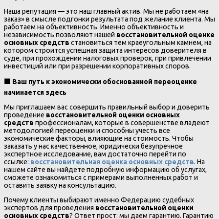
Наша репутация — это наш главный актив. Мы не работаем «на
заказ» в смысле подгонки результата под желание клиента. Мы
работаем на объективность. Именно объективность и
независимость позволяют нашей
восстановительной оценке
основных средств
становиться тем краеугольным камнем, на
котором строится успешная защита интересов доверителя в
суде, при прохождении налоговых проверок, при привлечении
инвестиций или при разрешении корпоративных споров.
🟧
Ваш путь к экономически обоснованной переоценке
начинается здесь
Мы приглашаем вас совершить правильный выбор и доверить
проведение
восстановительной оценки основных
средств
профессионалам, которые в совершенстве владеют
методологией переоценки и способны учесть все
экономические факторы, влияющие на стоимость. Чтобы
заказать у нас качественное, юридически безупречное
экспертное исследование, вам достаточно перейти по
ссылке:
восстановительная оценка основных средств
. На
нашем сайте вы найдете подробную информацию об услугах,
сможете ознакомиться с примерами выполненных работ и
оставить заявку на консультацию.
Почему клиенты выбирают именно Федерацию судебных
экспертов для проведения
восстановительной оценки
основных средств
? Ответ прост: мы даем гарантию. Гарантию