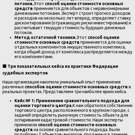
потоков.
Этот
способ оценки стоимости основных
средств
применяется для объектов с неравномерными
денежными потоками. Эксперт строит прогноз доходов
и расходов на несколько лет вперед, определяет ставку
дисконтирования (отражающую риски инвестирования) и
рассчитывает текущую стоимость будущих денежных
потоков.
Метод остаточной техники.
Этот
способ оценки
стоимости основных средств
применяется для оценки
отдельных компонентов имущественного комплекса,
когда общий доход от комплекса распределяется между
его компонентами.
🟨
Три показательных кейса из практики Федерации
судебных экспертов
Наша организация накопила уникальный опыт применения
различных
способов оценки стоимости основных средств
в
реальных проектах. Представляем три наиболее ярких кейса.
Кейс № 1: Применение сравнительного подхода для
оценки торгового центра.
К нам обратился собственник
торгового центра, расположенного в крупном городе, с
задачей определить рыночную стоимость объекта для
оспаривания кадастровой стоимости. Наши эксперты
применили
способ оценки стоимости основных
средств
на основе сравнительного подхода. Были
подобраны 7 объектов-аналогов, проданных в течение