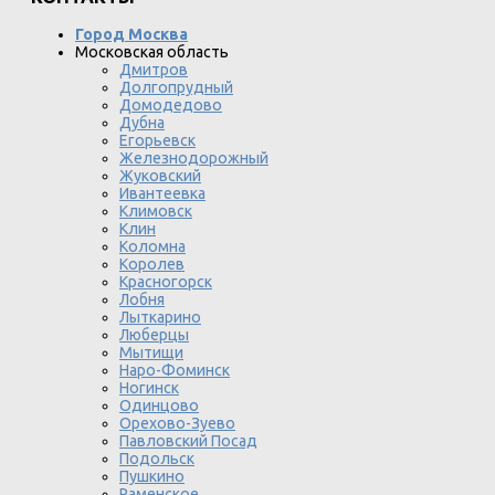
Город Москва
Московская область
Дмитров
Долгопрудный
Домодедово
Дубна
Егорьевск
Железнодорожный
Жуковский
Ивантеевка
Климовск
Клин
Коломна
Королев
Красногорск
Лобня
Лыткарино
Люберцы
Мытищи
Наро-Фоминск
Ногинск
Одинцово
Орехово-Зуево
Павловский Посад
Подольск
Пушкино
Раменское