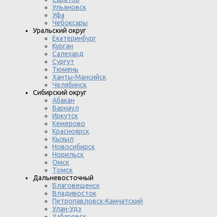
Ульяновск
Уфа
Чебоксары
Уральский округ
Екатеринбург
Курган
Салехард
Сургут
Тюмень
Ханты-Мансийск
Челябинск
Сибирский округ
Абакан
Барнаул
Иркутск
Кемерово
Красноярск
Кызыл
Новосибирск
Норильск
Омск
Томск
Дальневосточный
Благовещенск
Владивосток
Петропавловск-Камчатский
Улан-Удэ
Хабаровск