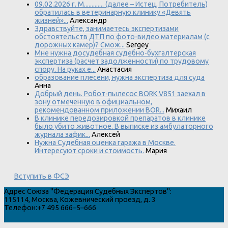
09.02.2026 г. М............. (далее – Истец, Потребитель)
обратилась в ветеринарную клинику «Девять
жизней»...
Александр
Здравствуйте, занимаетесь экспертизами
обстоятельств ДТП по фото-видео материалам (с
дорожных камер)? Смож...
Sergey
Мне нужна досудебная судебно-бухгалтерская
экспертиза (расчет задолженности) по трудовому
спору. На руках е...
Анастасия
образование плесени, нужна экспертиза для суда
Анна
Добрый день. Робот-пылесос BORK V851 заехал в
зону отмеченную в официальном,
рекомендованном приложении BOR...
Михаил
В клинике передозировкой препаратов в клинике
было убито животное. В выписке из амбулаторного
журнала зафик...
Алексей
Нужна Судебная оценка гаража в Москве.
Интересуют сроки и стоимость.
Мария
Вступить в ФСЭ
Адрес
Союза "Федерация Судебных Экспертов"
:
115114
,
Москва
,
Кожевнический проезд, д. 3
Телефон:
+7 495 666–5–666