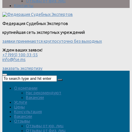
Отзывы от физ. лиц
Контакты
Федерация Судебных Экспертов
крупнейшая сеть экспертных учреждений
заявки принимаются круглосуточно без выходных
Ждем ваших заявок!
+7 (995) 100-33-55
info@fse.ms
заказать экспертизу
О компании
Нас рекомендуют
Вакансии
Услуги
Цены
Консультация
Вакансии
Отзывы
Отзывы от юр. лиц
Отзывы от физ. лиц