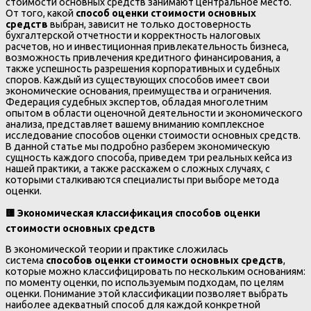
стоимости основных средств занимают центральное место.
От того, какой
способ оценки стоимости основных
средств
выбран, зависит не только достоверность
бухгалтерской отчетности и корректность налоговых
расчетов, но и инвестиционная привлекательность бизнеса,
возможность привлечения кредитного финансирования, а
также успешность разрешения корпоративных и судебных
споров. Каждый из существующих способов имеет свои
экономические основания, преимущества и ограничения.
Федерация судебных экспертов, обладая многолетним
опытом в области оценочной деятельности и экономического
анализа, представляет вашему вниманию комплексное
исследование способов оценки стоимости основных средств.
В данной статье мы подробно разберем экономическую
сущность каждого способа, приведем три реальных кейса из
нашей практики, а также расскажем о сложных случаях, с
которыми сталкиваются специалисты при выборе метода
оценки.
🟨
Экономическая классификация способов оценки
стоимости основных средств
В экономической теории и практике сложилась
система
способов оценки стоимости основных средств
,
которые можно классифицировать по нескольким основаниям:
по моменту оценки, по используемым подходам, по целям
оценки. Понимание этой классификации позволяет выбрать
наиболее адекватный способ для каждой конкретной