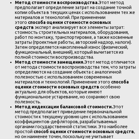
Метод стоимости воспроизводства.
Этот метод
предполагает определение затрат на создание точной
копии объекта в текущих ценах с использованием тех же
материалов и технологий. При применении
этого
способа оценки стоимости основных
средств
эксперт анализирует все элементы затрат:
стоимость строительных материалов, оборудования,
работ по монтажу, транспортировке, а также косвенные
затраты (проектные работы, авторский надзор, налоги).
Затем определяется накопленный износ (физический,
функциональный, внешний), который вычитается из
полной стоимости воспроизводства.
Метод стоимости замещения.
Этот метод отличается
от метода стоимости воспроизводства тем, что затраты
определяются на создание объекта с аналогичной
полезностью с использованием современных
материалов и технологий. Применение этого
способа
оценки стоимости основных средств
особенно
актуально для объектов, которые имеют
функциональное устаревание, но сохраняют свою
полезность.
Метод индексации балансовой стоимости.
Этот
метод предполагает приведение первоначальной
стоимости к текущему уровню цен с использованием
коэффициентов-дефляторов, разрабатываемых
органами государственной статистики. Это наиболее
простой
способ оценки стоимости основных средств
,
но он наименее точен, поскольку не учитывает