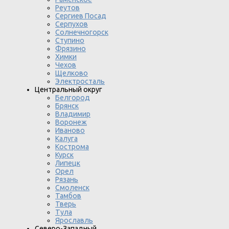
Реутов
Сергиев Посад
Серпухов
Солнечногорск
Ступино
Фрязино
Химки
Чехов
Щелково
Электросталь
Центральный округ
Белгород
Брянск
Владимир
Воронеж
Иваново
Калуга
Кострома
Курск
Липецк
Орел
Рязань
Смоленск
Тамбов
Тверь
Тула
Ярославль
Северо-Западный