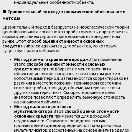
индивидуальные особенности объекта.
🟨
Сравнительный подход: экономическое обоснование и
методы
Сравнительный подход базируется на неоклассической теории
ценообразования, согласно которой стоимость определяется
взаимодействием спроса и предложения на конкурентном
рынке. Этот
способ оценки стоимости основных
средств
наиболее адекватен для объектов, по которым
существует развитый рынок.
Метод прямого сравнения продаж.
При применении
этого
способа оценки стоимости основных
средств
эксперт подбирает не менее трех-пяти
объектов-аналогов, проданных на открытом рынке в
сопоставимый период. Затем вносятся корректировки на
различия в местоположении, техническом состоянии,
годе постройки, площади, объеме, материале стен и
других характеристиках. Скорректированные цены
аналогов позволяют определить рыночную стоимость
оцениваемого объекта.
Метод валового рентного
мультипликатора.
Этот
способ оценки стоимости
основных средств
применяется для доходной
недвижимости. Стоимость определяется как
произведение годовой арендной платы на рыночный
мультипликатор, рассчитанный на основе анализа сделок