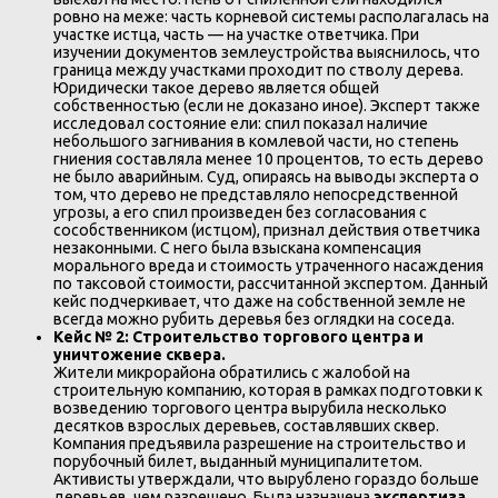
ровно на меже: часть корневой системы располагалась на
участке истца, часть — на участке ответчика. При
изучении документов землеустройства выяснилось, что
граница между участками проходит по стволу дерева.
Юридически такое дерево является общей
собственностью (если не доказано иное). Эксперт также
исследовал состояние ели: спил показал наличие
небольшого загнивания в комлевой части, но степень
гниения составляла менее 10 процентов, то есть дерево
не было аварийным. Суд, опираясь на выводы эксперта о
том, что дерево не представляло непосредственной
угрозы, а его спил произведен без согласования с
сособственником (истцом), признал действия ответчика
незаконными. С него была взыскана компенсация
морального вреда и стоимость утраченного насаждения
по таксовой стоимости, рассчитанной экспертом. Данный
кейс подчеркивает, что даже на собственной земле не
всегда можно рубить деревья без оглядки на соседа.
Кейс № 2: Строительство торгового центра и
уничтожение сквера.
Жители микрорайона обратились с жалобой на
строительную компанию, которая в рамках подготовки к
возведению торгового центра вырубила несколько
десятков взрослых деревьев, составлявших сквер.
Компания предъявила разрешение на строительство и
порубочный билет, выданный муниципалитетом.
Активисты утверждали, что вырублено гораздо больше
деревьев, чем разрешено. Была назначена
экспертиза