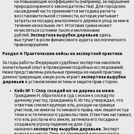
на повышающие коэффициенты (например, за нарушение
природоохранного законодательства). Для городских
насаждений часто применяется методика расчета
восстановительной стоимости, которая учитывает
затраты на посадку аналогичного дерева и уход за ним в
течение нескольких лет. Итоговая сумма может
исчисляться сотнями тысяч и миллионами
рублей.
Экспертиза вырубки деревьев
здесь
выступает в роли финансового аудита экологического
правонарушения.
Раздел 4: Практические кейсы из экспертной практики
За годы работы Федерация судебных экспертов накопила
значительный опыт в проведении подобных исследований.
Ниже представлены реальные примеры из нашей практики,
демонстрирующие, какую роль играет
экспертиза вырубки
деревьев
в установлении истины и защите прав сторон.
Кейс № 1: Спор соседей из-за дерева на меже.
Гражданин Н. обратился в суд с иском к соседу по
дачному участку, гражданину К. Истец утверждал, что
ответчик спилил крупную ель, росшую на границе
участков, не имея на то никакого права, чем лишил истца
тени и эстетического удовольствия. Ответчик настаивал,
что ель росла на его земле, затеняла его посадки и
создавала угрозу падения на дом. Суд
назначил
экспертизу вырубки деревьев
. Эксперт
выехал на место. Пень от спиленной ели находился