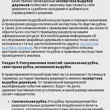
качественно проведенная
экспертиза вырубки
деревьев
позволяет заказчику чувствовать себя
уверенно в судебном заседании и добиваться
справедливого решения.
Для получения подробной консультации о порядке назначения
и проведения дендрологической экспертизы по фактам рубок,
а также для ознакомления с примерами заключений, вы можете
обратиться к соответствующему разделу на нашем
официальном ресурсе. Вся необходимая информация об
исследовании аварийных деревьев и законности их сноса
изложена в статье, расположенной по адресу:
экспертиза
вырубки деревьев
. На этом ресурсе подробно описаны
критерии оценки законности рубок и правовые последствия
проведенного анализа.
Раздел 9: Разграничение понятий: самовольная рубка,
санитарная рубка, незаконная вырубка
В правоприменительной практике часто возникает путаница в
терминах, которую призвана разрешить именно
экспертиза
вырубки деревьев
. От правильной юридической
квалификации события зависит, будет ли дело
административным или уголовным, и какой размер наказания
грозит нарушителю.
Самовольная рубка.
Это рубка, произведенная без
разрешительных документов (порубочного билета,
ордера, договора купли-продажи лесных насаждений).