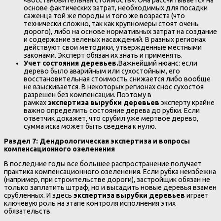
основе фактических затрат, необходимых для посадки
саженца той же породы и того же возраста (что
технически сложно, так как крупномеры стоят очень
дорого), либо на основе нормативных затрат на создание
и содержание зеленых насаждений. В разных регионах
действуют свои методики, утвержденные местными
законами. Эксперт обязан их знать и применять.
Учет состояния деревьев.
Важнейший нюанс: если
дерево было аварийным или сухостойным, его
восстановительная стоимость снижается либо вообще
не взыскивается. В некоторых регионах снос сухостоя
разрешен без компенсации. Поэтому в
рамках
экспертиза вырубки деревьев
эксперту крайне
важно определить состояние дерева до рубки. Если
ответчик докажет, что срубил уже мертвое дерево,
сумма иска может быть сведена к нулю.
Раздел 7: Дендрологическая экспертиза и вопросы
компенсационного озеленения
В последние годы все большее распространение получает
практика компенсационного озеленения. Если рубка неизбежна
(например, при строительстве дороги), застройщик обязан не
только заплатить штраф, но и высадить новые деревья взамен
срубленных. И здесь
экспертиза вырубки деревьев
играет
ключевую роль на этапе контроля исполнения этих
обязательств.