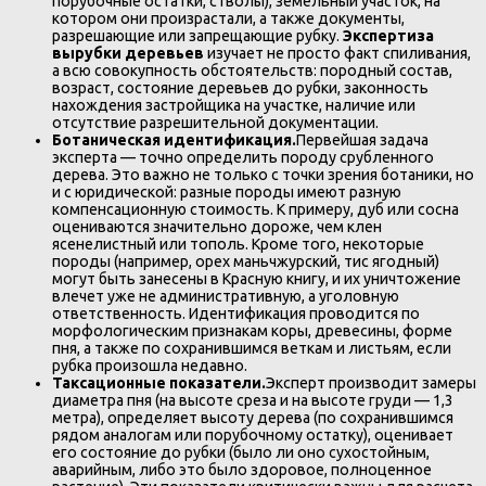
порубочные остатки, стволы), земельный участок, на
котором они произрастали, а также документы,
разрешающие или запрещающие рубку.
Экспертиза
вырубки деревьев
изучает не просто факт спиливания,
а всю совокупность обстоятельств: породный состав,
возраст, состояние деревьев до рубки, законность
нахождения застройщика на участке, наличие или
отсутствие разрешительной документации.
Ботаническая идентификация.
Первейшая задача
эксперта — точно определить породу срубленного
дерева. Это важно не только с точки зрения ботаники, но
и с юридической: разные породы имеют разную
компенсационную стоимость. К примеру, дуб или сосна
оцениваются значительно дороже, чем клен
ясенелистный или тополь. Кроме того, некоторые
породы (например, орех маньчжурский, тис ягодный)
могут быть занесены в Красную книгу, и их уничтожение
влечет уже не административную, а уголовную
ответственность. Идентификация проводится по
морфологическим признакам коры, древесины, форме
пня, а также по сохранившимся веткам и листьям, если
рубка произошла недавно.
Таксационные показатели.
Эксперт производит замеры
диаметра пня (на высоте среза и на высоте груди — 1,3
метра), определяет высоту дерева (по сохранившимся
рядом аналогам или порубочному остатку), оценивает
его состояние до рубки (было ли оно сухостойным,
аварийным, либо это было здоровое, полноценное