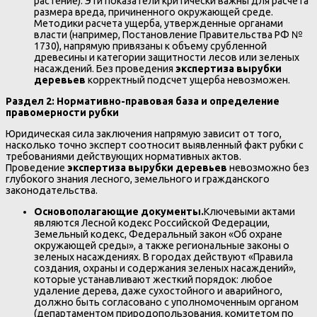
растение). Эти показатели критически важны для расчета
размера вреда, причиненного окружающей среде.
Методики расчета ущерба, утвержденные органами
власти (например, Постановление Правительства РФ №
1730), напрямую привязаны к объему срубленной
древесины и категории защитности лесов или зеленых
насаждений. Без проведения
экспертиза вырубки
деревьев
корректный подсчет ущерба невозможен.
Раздел 2: Нормативно-правовая база и определение
правомерности рубки
Юридическая сила заключения напрямую зависит от того,
насколько точно эксперт соотносит выявленный факт рубки с
требованиями действующих нормативных актов.
Проведение
экспертиза вырубки деревьев
невозможно без
глубокого знания лесного, земельного и гражданского
законодательства.
Основополагающие документы.
Ключевыми актами
являются Лесной кодекс Российской Федерации,
Земельный кодекс, Федеральный закон «Об охране
окружающей среды», а также региональные законы о
зеленых насаждениях. В городах действуют «Правила
создания, охраны и содержания зеленых насаждений»,
которые устанавливают жесткий порядок: любое
удаление дерева, даже сухостойного и аварийного,
должно быть согласовано с уполномоченным органом
(департаментом природопользования, комитетом по