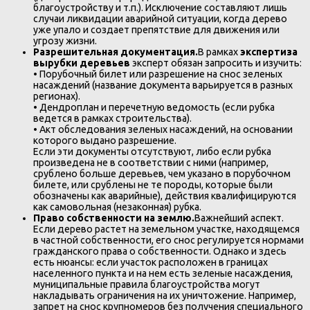
благоустройству и т.п.). Исключение составляют лишь
случаи ликвидации аварийной ситуации, когда дерево
уже упало и создает препятствие для движения или
угрозу жизни.
Разрешительная документация.
В рамках
экспертиза
вырубки деревьев
эксперт обязан запросить и изучить:
• Порубочный билет или разрешение на снос зеленых
насаждений (название документа варьируется в разных
регионах).
• Дендроплан и перечетную ведомость (если рубка
ведется в рамках строительства).
• Акт обследования зеленых насаждений, на основании
которого выдано разрешение.
Если эти документы отсутствуют, либо если рубка
произведена не в соответствии с ними (например,
срублено больше деревьев, чем указано в порубочном
билете, или срублены не те породы, которые были
обозначены как аварийные), действия квалифицируются
как самовольная (незаконная) рубка.
Право собственности на землю.
Важнейший аспект.
Если дерево растет на земельном участке, находящемся
в частной собственности, его снос регулируется нормами
гражданского права о собственности. Однако и здесь
есть нюансы: если участок расположен в границах
населенного пункта и на нем есть зеленые насаждения,
муниципальные правила благоустройства могут
накладывать ограничения на их уничтожение. Например,
запрет на снос крупномеров без получения специального