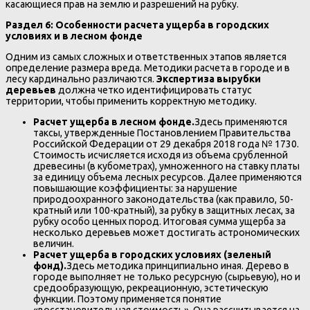
касающиеся прав на землю и разрешений на рубку.
Раздел 6: Особенности расчета ущерба в городских
условиях и в лесном фонде
Одним из самых сложных и ответственных этапов является
определение размера вреда. Методики расчета в городе и в
лесу кардинально различаются.
Экспертиза вырубки
деревьев
должна четко идентифицировать статус
территории, чтобы применить корректную методику.
Расчет ущерба в лесном фонде.
Здесь применяются
таксы, утвержденные Постановлением Правительства
Российской Федерации от 29 декабря 2018 года № 1730.
Стоимость исчисляется исходя из объема срубленной
древесины (в кубометрах), умноженного на ставку платы
за единицу объема лесных ресурсов. Далее применяются
повышающие коэффициенты: за нарушение
природоохранного законодательства (как правило, 50-
кратный или 100-кратный), за рубку в защитных лесах, за
рубку особо ценных пород. Итоговая сумма ущерба за
несколько деревьев может достигать астрономических
величин.
Расчет ущерба в городских условиях (зеленый
фонд).
Здесь методика принципиально иная. Дерево в
городе выполняет не только ресурсную (сырьевую), но и
средообразующую, рекреационную, эстетическую
функции. Поэтому применяется понятие
«восстановительная стоимость». Она рассчитывается на