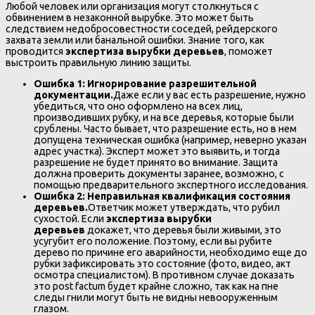
Любой человек или организация могут столкнуться с
обвинением в незаконной вырубке. Это может быть
следствием недобросовестности соседей, рейдерского
захвата земли или банальной ошибки. Знание того, как
проводится
экспертиза вырубки деревьев
, поможет
выстроить правильную линию защиты.
Ошибка 1: Игнорирование разрешительной
документации.
Даже если у вас есть разрешение, нужно
убедиться, что оно оформлено на всех лиц,
производивших рубку, и на все деревья, которые были
срублены. Часто бывает, что разрешение есть, но в нем
допущена техническая ошибка (например, неверно указан
адрес участка). Эксперт может это выявить, и тогда
разрешение не будет принято во внимание. Защита
должна проверить документы заранее, возможно, с
помощью предварительного экспертного исследования.
Ошибка 2: Неправильная квалификация состояния
деревьев.
Ответчик может утверждать, что рубил
сухостой. Если
экспертиза вырубки
деревьев
докажет, что деревья были живыми, это
усугубит его положение. Поэтому, если вы рубите
дерево по причине его аварийности, необходимо еще до
рубки зафиксировать это состояние (фото, видео, акт
осмотра специалистом). В противном случае доказать
это post factum будет крайне сложно, так как на пне
следы гнили могут быть не видны невооруженным
глазом.