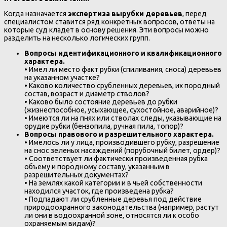
Когда назначается
экспертиза вырубки деревьев
, перед
специалистом ставится ряд конкретных вопросов, ответы на
которые суд кладет в основу решения. Эти вопросы можно
разделить на несколько логических групп.
Вопросы идентификационного и квалификационного
характера.
• Имел ли место факт рубки (спиливания, сноса) деревьев
на указанном участке?
• Каково количество срубленных деревьев, их породный
состав, возраст и диаметр стволов?
• Каково было состояние деревьев до рубки
(жизнеспособное, усыхающее, сухостойное, аварийное)?
• Имеются ли на пнях или стволах следы, указывающие на
орудие рубки (бензопила, ручная пила, топор)?
Вопросы правового и разрешительного характера.
• Имелось ли у лица, производившего рубку, разрешение
на снос зеленых насаждений (порубочный билет, ордер)?
• Соответствует ли фактически произведенная рубка
объему и породному составу, указанным в
разрешительных документах?
• На землях какой категории и в чьей собственности
находился участок, где произведена рубка?
• Подпадают ли срубленные деревья под действие
природоохранного законодательства (например, растут
ли они в водоохранной зоне, относятся ли к особо
охраняемым видам)?