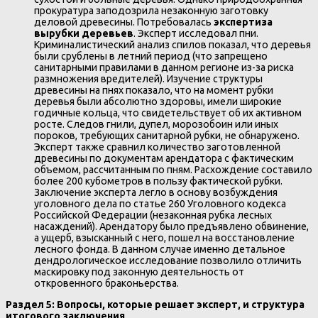
прокуратура заподозрила незаконную заготовку
деловой древесины. Потребовалась
экспертиза
вырубки деревьев
. Эксперт исследовал пни.
Криминалистический анализ спилов показал, что деревья
были срублены в летний период (что запрещено
санитарными правилами в данном регионе из-за риска
размножения вредителей). Изучение структуры
древесины на пнях показало, что на момент рубки
деревья были абсолютно здоровы, имели широкие
годичные кольца, что свидетельствует об их активном
росте. Следов гнили, дупел, морозобоин или иных
пороков, требующих санитарной рубки, не обнаружено.
Эксперт также сравнил количество заготовленной
древесины по документам арендатора с фактическим
объемом, рассчитанным по пням. Расхождение составило
более 200 кубометров в пользу фактической рубки.
Заключение эксперта легло в основу возбуждения
уголовного дела по статье 260 Уголовного кодекса
Российской Федерации (незаконная рубка лесных
насаждений). Арендатору было предъявлено обвинение,
а ущерб, взысканный с него, пошел на восстановление
лесного фонда. В данном случае именно детальное
дендрологическое исследование позволило отличить
маскировку под законную деятельность от
откровенного браконьерства.
Раздел 5: Вопросы, которые решает эксперт, и структура
итогового заключения