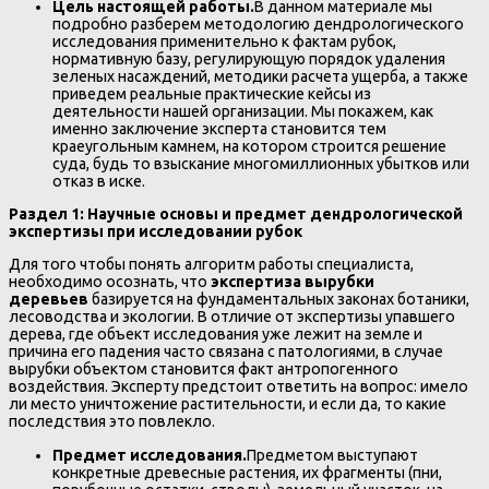
Цель настоящей работы.
В данном материале мы
подробно разберем методологию дендрологического
исследования применительно к фактам рубок,
нормативную базу, регулирующую порядок удаления
зеленых насаждений, методики расчета ущерба, а также
приведем реальные практические кейсы из
деятельности нашей организации. Мы покажем, как
именно заключение эксперта становится тем
краеугольным камнем, на котором строится решение
суда, будь то взыскание многомиллионных убытков или
отказ в иске.
Раздел 1: Научные основы и предмет дендрологической
экспертизы при исследовании рубок
Для того чтобы понять алгоритм работы специалиста,
необходимо осознать, что
экспертиза вырубки
деревьев
базируется на фундаментальных законах ботаники,
лесоводства и экологии. В отличие от экспертизы упавшего
дерева, где объект исследования уже лежит на земле и
причина его падения часто связана с патологиями, в случае
вырубки объектом становится факт антропогенного
воздействия. Эксперту предстоит ответить на вопрос: имело
ли место уничтожение растительности, и если да, то какие
последствия это повлекло.
Предмет исследования.
Предметом выступают
конкретные древесные растения, их фрагменты (пни,