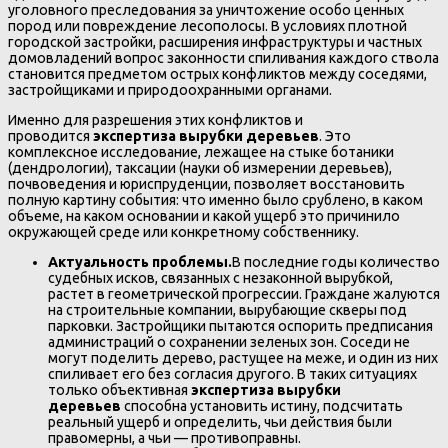
уголовного преследования за уничтожение особо ценных
пород или повреждение лесополосы. В условиях плотной
городской застройки, расширения инфраструктуры и частных
домовладений вопрос законности спиливания каждого ствола
становится предметом острых конфликтов между соседями,
застройщиками и природоохранными органами.
Именно для разрешения этих конфликтов и
проводится
экспертиза вырубки деревьев
. Это
комплексное исследование, лежащее на стыке ботаники
(дендрологии), таксации (науки об измерении деревьев),
почвоведения и юриспруденции, позволяет восстановить
полную картину события: что именно было срублено, в каком
объеме, на каком основании и какой ущерб это причинило
окружающей среде или конкретному собственнику.
Актуальность проблемы.
В последние годы количество
судебных исков, связанных с незаконной вырубкой,
растет в геометрической прогрессии. Граждане жалуются
на строительные компании, вырубающие скверы под
парковки. Застройщики пытаются оспорить предписания
администраций о сохранении зеленых зон. Соседи не
могут поделить дерево, растущее на меже, и один из них
спиливает его без согласия другого. В таких ситуациях
только объективная
экспертиза вырубки
деревьев
способна установить истину, подсчитать
реальный ущерб и определить, чьи действия были
правомерны, а чьи — противоправны.