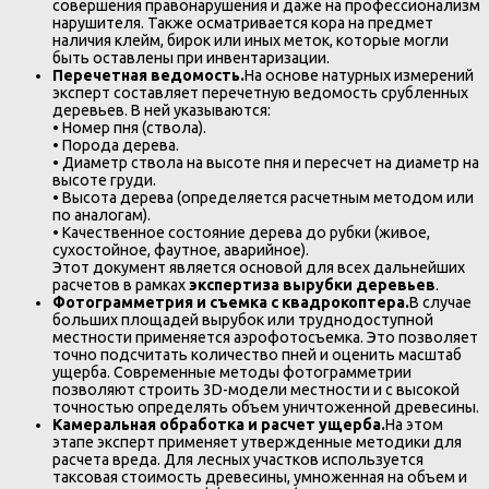
совершения правонарушения и даже на профессионализм
нарушителя. Также осматривается кора на предмет
наличия клейм, бирок или иных меток, которые могли
быть оставлены при инвентаризации.
Перечетная ведомость.
На основе натурных измерений
эксперт составляет перечетную ведомость срубленных
деревьев. В ней указываются:
• Номер пня (ствола).
• Порода дерева.
• Диаметр ствола на высоте пня и пересчет на диаметр на
высоте груди.
• Высота дерева (определяется расчетным методом или
по аналогам).
• Качественное состояние дерева до рубки (живое,
сухостойное, фаутное, аварийное).
Этот документ является основой для всех дальнейших
расчетов в рамках
экспертиза вырубки деревьев
.
Фотограмметрия и съемка с квадрокоптера.
В случае
больших площадей вырубок или труднодоступной
местности применяется аэрофотосъемка. Это позволяет
точно подсчитать количество пней и оценить масштаб
ущерба. Современные методы фотограмметрии
позволяют строить 3D-модели местности и с высокой
точностью определять объем уничтоженной древесины.
Камеральная обработка и расчет ущерба.
На этом
этапе эксперт применяет утвержденные методики для
расчета вреда. Для лесных участков используется
таксовая стоимость древесины, умноженная на объем и