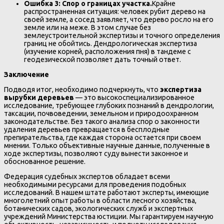
Ошибка 3: Спор о границах участка.
Крайне
распространенная ситуация: человек рубит дерево на
своей земле, а сосед заявляет, что дерево росло на его
земле или на меже. В этом случае без
землеустроительной экспертизы и точного определения
границ не обойтись. Дендрологическая экспертиза
(изучение корней, расположения пня) в тандеме с
геодезической позволяет дать точный ответ.
Заключение
Подводя итог, необходимо подчеркнуть, что
экспертиза
вырубки деревьев
— это высокоспециализированное
исследование, требующее глубоких познаний в дендрологии,
таксации, почвоведении, земельном и природоохранном
законодательстве. Без такого анализа спор о законности
удаления деревьев превращается в бесплодные
препирательства, где каждая сторона остается при своем
мнении. Только объективные научные данные, полученные в
ходе экспертизы, позволяют суду вынести законное и
обоснованное решение.
Федерация судебных экспертов обладает всеми
необходимыми ресурсами для проведения подобных
исследований. В нашем штате работают эксперты, имеющие
многолетний опыт работы в области лесного хозяйства,
ботанических садов, экологических служб и экспертных
учреждений Министерства юстиции. Мы гарантируем научную