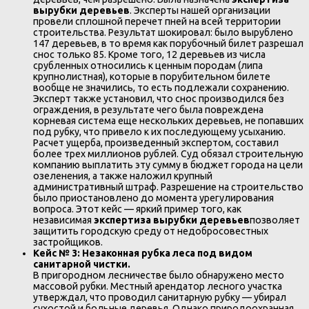
вырубки деревьев
. Эксперты нашей организации
провели сплошной перечет пней на всей территории
строительства. Результат шокировал: было вырублено
147 деревьев, в то время как порубочный билет разрешал
снос только 85. Кроме того, 12 деревьев из числа
срубленных относились к ценным породам (липа
крупнолистная), которые в порубительном билете
вообще не значились, то есть подлежали сохранению.
Эксперт также установил, что снос производился без
ограждения, в результате чего была повреждена
корневая система еще нескольких деревьев, не попавших
под рубку, что привело к их последующему усыханию.
Расчет ущерба, произведенный экспертом, составил
более трех миллионов рублей. Суд обязал строительную
компанию выплатить эту сумму в бюджет города на цели
озеленения, а также наложил крупный
административный штраф. Разрешение на строительство
было приостановлено до момента урегулирования
вопроса. Этот кейс — яркий пример того, как
независимая
экспертиза вырубки деревьев
позволяет
защитить городскую среду от недобросовестных
застройщиков.
Кейс № 3: Незаконная рубка леса под видом
санитарной чистки.
В пригородном лесничестве было обнаружено место
массовой рубки. Местный арендатор лесного участка
утверждал, что проводил санитарную рубку — убирал
сухостой и больные деревья. Однако природоохранная