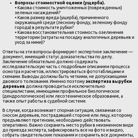
Вопросы стоимостной оценки (ущерба).
• Какова стоимость уничтоженных (поврежденных)
зеленых насаждений?
• Каков размер вреда (ущерба), причиненного
окружающей среде (лесному фонду, зеленому фонду
города) в результате рубки?
• Какова восстановительная стоимость озеленения
территории (затраты на посадку аналогичных деревьев и
уход за ними)?
Ответы на эти вопросы формируют экспертное заключение —
документ, имеющий статус доказательства по делу.
Заключение обязательно должно содержать
исследовательскую часть с подробным описанием процесса
осмотра и расчетов, иллюстрироваться фототаблицами и
схемами. Выводы должны быть четкими, не допускающими
двоякого толкования. Именно поэтому
экспертиза вырубки
деревьев
должна проводиться исключительно
специалистами, имеющими профильное биологическое
(дендрологическое) или лесотехническое образование, а
также опыт работы в судебной системе.
В случае, когда возникает спорная ситуация, связанная со
сносом деревьев, пострадавшей стороне или лицу, которому
предъявляют претензии, необходимо действовать
оперативно. Важно сохранить место рубки в неизменном виде
до приезда эксперта, зафиксировать все на фото и видео,
собрать свидетельские показания и сохранить все документы,