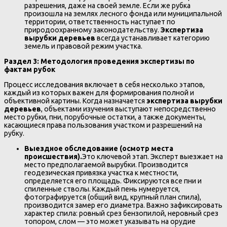
разрешения, даже на своей земле. Если же рубка
произошла на землях лесного фонда или муниципальной
территории, ответственность наступает по
природоохранному законодательству.
Экспертиза
вырубки деревьев
всегда устанавливает категорию
земель и правовой режим участка.
Раздел 3: Методология проведения экспертизы по
фактам рубок
Процесс исследования включает в себя несколько этапов,
каждый из которых важен для формирования полной и
объективной картины. Когда назначается
экспертиза вырубки
деревьев
, объектами изучения выступают непосредственно
место рубки, пни, порубочные остатки, а также документы,
касающиеся права пользования участком и разрешений на
рубку.
Выездное обследование (осмотр места
происшествия).
Это ключевой этап. Эксперт выезжает на
место предполагаемой вырубки. Производится
геодезическая привязка участка к местности,
определяется его площадь. Фиксируются все пни и
спиленные стволы. Каждый пень нумеруется,
фотографируется (общий вид, крупный план спила),
производится замер его диаметра. Важно зафиксировать
характер спила: ровный срез бензопилой, неровный срез
топором, слом — это может указывать на орудие