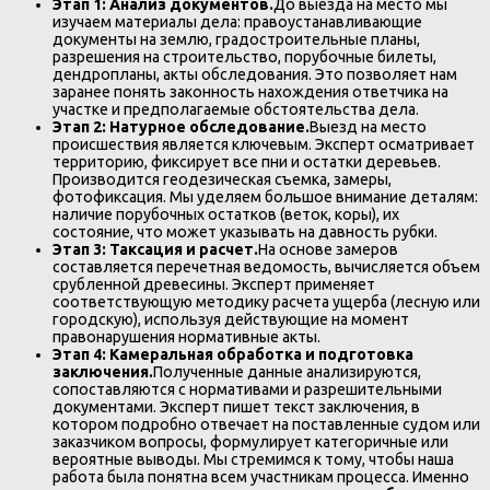
Этап 1: Анализ документов.
До выезда на место мы
изучаем материалы дела: правоустанавливающие
документы на землю, градостроительные планы,
разрешения на строительство, порубочные билеты,
дендропланы, акты обследования. Это позволяет нам
заранее понять законность нахождения ответчика на
участке и предполагаемые обстоятельства дела.
Этап 2: Натурное обследование.
Выезд на место
происшествия является ключевым. Эксперт осматривает
территорию, фиксирует все пни и остатки деревьев.
Производится геодезическая съемка, замеры,
фотофиксация. Мы уделяем большое внимание деталям:
наличие порубочных остатков (веток, коры), их
состояние, что может указывать на давность рубки.
Этап 3: Таксация и расчет.
На основе замеров
составляется перечетная ведомость, вычисляется объем
срубленной древесины. Эксперт применяет
соответствующую методику расчета ущерба (лесную или
городскую), используя действующие на момент
правонарушения нормативные акты.
Этап 4: Камеральная обработка и подготовка
заключения.
Полученные данные анализируются,
сопоставляются с нормативами и разрешительными
документами. Эксперт пишет текст заключения, в
котором подробно отвечает на поставленные судом или
заказчиком вопросы, формулирует категоричные или
вероятные выводы. Мы стремимся к тому, чтобы наша
работа была понятна всем участникам процесса. Именно