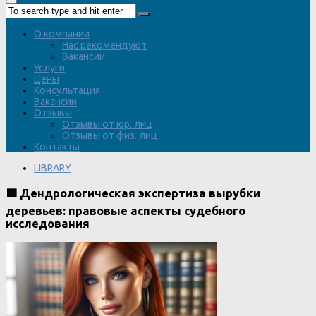
О компании
Нас рекомендуют
Вакансии
Услуги
Цены
Консультация
Вакансии
Отзывы
Отзывы от юр. лиц
Отзывы от физ. лиц
Контакты
LIBRARY
🟩 Дендрологическая экспертиза вырубки
деревьев: правовые аспекты судебного
исследования