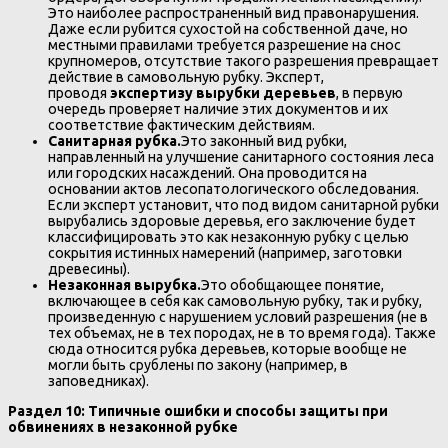
Это наиболее распространенный вид правонарушения.
Даже если рубится сухостой на собственной даче, но
местными правилами требуется разрешение на снос
крупномеров, отсутствие такого разрешения превращает
действие в самовольную рубку. Эксперт,
проводя
экспертизу вырубки деревьев
, в первую
очередь проверяет наличие этих документов и их
соответствие фактическим действиям.
Санитарная рубка.
Это законный вид рубки,
направленный на улучшение санитарного состояния леса
или городских насаждений. Она проводится на
основании актов лесопатологического обследования.
Если эксперт установит, что под видом санитарной рубки
вырубались здоровые деревья, его заключение будет
классифицировать это как незаконную рубку с целью
сокрытия истинных намерений (например, заготовки
древесины).
Незаконная вырубка.
Это обобщающее понятие,
включающее в себя как самовольную рубку, так и рубку,
произведенную с нарушением условий разрешения (не в
тех объемах, не в тех породах, не в то время года). Также
сюда относится рубка деревьев, которые вообще не
могли быть срублены по закону (например, в
заповедниках).
Раздел 10: Типичные ошибки и способы защиты при
обвинениях в незаконной рубке