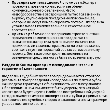
Проверка компенсационной стоимости.
Эксперт
проверяет, правильно ли рассчитан объем
компенсационного озеленения. Часто
недобросовестные застройщики пытаются заменить
вырубку крупномеров посадкой мелких саженцев,
которые не могут компенсировать потерю. Экспертиза
устанавливает количественное и качественное
соответствие.
Приемка работ.
После завершения строительства и
проведения компенсационных посадок часто
назначается экспертиза для проверки их качества:
прижились ли саженцы, правильно ли они посажены,
соответствует ли породный состав согласованному
проекту. Без такого контроля выделенные на
озеленение средства могут быть потрачены впустую.
Раздел 8: Как мы проводим исследование: этапы и
гарантии объективности
Федерация судебных экспертов придерживается строгого
регламента при проведении исследования по фактам рубок.
Наш подход гарантирует объективность и полноту анализа.
Обратившись к нам, вы можете быть уверены, что каждый
аспект дела будет изучен. Наиболее востребованной услугой
сегодня является именно
экспертиза вырубки деревьев
, так
как количество судебных споров о законности сноса и размере
ущерба постоянно растет.