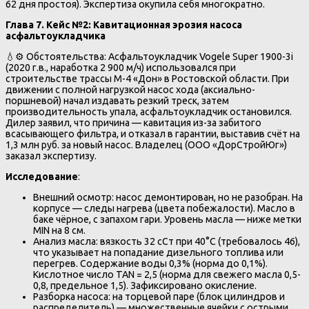
62 дня простоя). Экспертиза окупила себя многократно.
Глава 7. Кейс №2: Кавитационная эрозия насоса
асфальтоукладчика
💧⚙️ Обстоятельства: Асфальтоукладчик Vogele Super 1900-3i
(2020 г.в., наработка 2 900 м/ч) использовался при
строительстве трассы М-4 «Дон» в Ростовской области. При
движении с полной нагрузкой насос хода (аксиально-
поршневой) начал издавать резкий треск, затем
производительность упала, асфальтоукладчик остановился.
Дилер заявил, что причина — кавитация из-за забитого
всасывающего фильтра, и отказал в гарантии, выставив счёт на
1,3 млн руб. за новый насос. Владелец (ООО «ДорСтройЮг»)
заказал экспертизу.
Исследование
:
Внешний осмотр: насос демонтирован, но не разобран. На
корпусе — следы нагрева (цвета побежалости). Масло в
баке чёрное, с запахом гари. Уровень масла — ниже метки
MIN на 8 см.
Анализ масла: вязкость 32 сСт при 40°C (требовалось 46),
что указывает на попадание дизельного топлива или
перегрев. Содержание воды 0,3% (норма до 0,1%).
Кислотное число TAN = 2,5 (норма для свежего масла 0,5-
0,8, предельное 1,5). Зафиксировано окисление.
Разборка насоса: на торцевой паре (блок цилиндров и
распределитель) — множественные ячейки с острыми