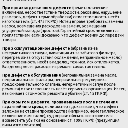
При производственном дефекте
(неметаллические
включения, несоответствие твёрдости, раковины, нарушение
размеров, дефект термообработки) ответственность несёт
изготовитель (ст. 475 ГК РФ). Истец вправе требовать: замены
насоса, возмещения расходов на замену, возмещения
упущенной выгоды (простоя). Гарантийный срок не является
препятствием, если доказано, что дефект возник до передачи
товара.
При эксплуатационном дефекте
(абразив из-за
негерметичного сапуна, кавитация из-за забитого фильтра,
перегрев из-за отсутствия охлаждения, неправильное масло)
ответственность несёт владелец техники. Иск отклоняется.
Владелец несёт расходы на ремонт самостоятельно.
При дефекте обслуживания
(неправильная замена масла,
неоригинальные фильтры, неправильная регулировка
предохранительного клапана, негерметичный сапун после
ремонта) ответственность несёт сервисная организация. Истец
взыскивает стоимость ремонта и убытки (ст. 15 ГК РФ).
При скрытом дефекте, проявившемся после истечения
гарантийного срока
, если эксперт доказывает, что дефект
заложен на стадии производства (например, неметаллическое
включение в металле), суд вправе обязать изготовителя
возместить убытки на основании ст. 1098 ГК РФ (презумпция
вины изготовителя).