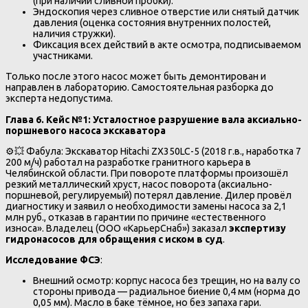
(при наличии сливной пробки).
Эндоскопия через сливное отверстие или снятый датчик
давления (оценка состояния внутренних полостей,
наличия стружки).
Фиксация всех действий в акте осмотра, подписываемом
участниками.
Только после этого насос может быть демонтирован и
направлен в лабораторию. Самостоятельная разборка до
эксперта недопустима.
Глава 6. Кейс №1: Усталостное разрушение вала аксиально-
поршневого насоса экскаватора
⚙️💥 Фабула: Экскаватор Hitachi ZX350LC-5 (2018 г.в., наработка 7
200 м/ч) работал на разработке гранитного карьера в
Челябинской области. При повороте платформы произошёл
резкий металлический хруст, насос поворота (аксиально-
поршневой, регулируемый) потерял давление. Дилер провёл
диагностику и заявил о необходимости замены насоса за 2,1
млн руб., отказав в гарантии по причине «естественного
износа». Владелец (ООО «КарьерСнаб») заказал
экспертизу
гидронасосов для обращения с иском в суд
.
Исследование ФСЭ
:
Внешний осмотр: корпус насоса без трещин, но на валу со
стороны привода — радиальное биение 0,4 мм (норма до
0,05 мм). Масло в баке тёмное, но без запаха гари.