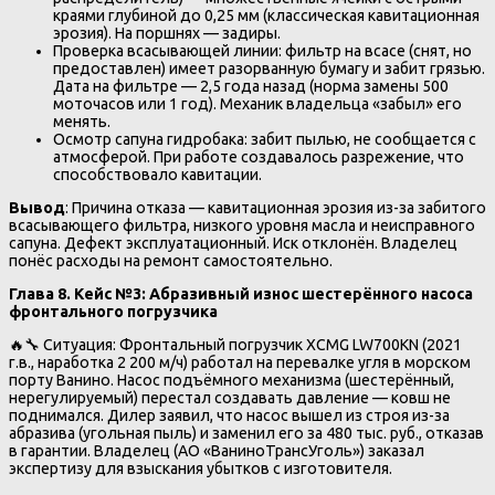
краями глубиной до 0,25 мм (классическая кавитационная
эрозия). На поршнях — задиры.
Проверка всасывающей линии: фильтр на всасе (снят, но
предоставлен) имеет разорванную бумагу и забит грязью.
Дата на фильтре — 2,5 года назад (норма замены 500
моточасов или 1 год). Механик владельца «забыл» его
менять.
Осмотр сапуна гидробака: забит пылью, не сообщается с
атмосферой. При работе создавалось разрежение, что
способствовало кавитации.
Вывод
: Причина отказа — кавитационная эрозия из-за забитого
всасывающего фильтра, низкого уровня масла и неисправного
сапуна. Дефект эксплуатационный. Иск отклонён. Владелец
понёс расходы на ремонт самостоятельно.
Глава 8. Кейс №3: Абразивный износ шестерённого насоса
фронтального погрузчика
🔥🔧 Ситуация: Фронтальный погрузчик XCMG LW700KN (2021
г.в., наработка 2 200 м/ч) работал на перевалке угля в морском
порту Ванино. Насос подъёмного механизма (шестерённый,
нерегулируемый) перестал создавать давление — ковш не
поднимался. Дилер заявил, что насос вышел из строя из-за
абразива (угольная пыль) и заменил его за 480 тыс. руб., отказав
в гарантии. Владелец (АО «ВаниноТрансУголь») заказал
экспертизу для взыскания убытков с изготовителя.