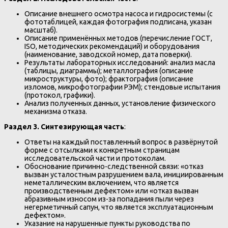
Описание внешнего осмотра насоса и гидросистемы (с
фототаблицей, каждая фотография подписана, указан
масштаб).
Описание применённых методов (перечисление ГОСТ,
ISO, методических рекомендаций) и оборудования
(наименование, заводской номер, дата поверки).
Результаты лабораторных исследований: анализ масла
(таблицы, диаграммы); металлография (описание
микроструктуры, фото); фрактография (описание
изломов, микрофотографии РЭМ); стендовые испытания
(протокол, графики).
Анализ полученных данных, установление физического
механизма отказа.
Раздел 3. Синтезирующая часть
:
Ответы на каждый поставленный вопрос в развёрнутой
форме с отсылками к конкретным страницам
исследовательской части и протоколам.
Обоснование причинно-следственной связи: «отказ
вызван усталостным разрушением вала, инициированным
неметаллическим включением, что является
производственным дефектом» или «отказ вызван
абразивным износом из-за попадания пыли через
негерметичный сапун, что является эксплуатационным
дефектом».
Указание на нарушенные пункты руководства по