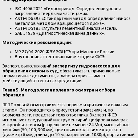
ISO 4406:2021 «Гидропривод. Определение уровня
загрязнения твёрдыми частицами».
ASTM D6595 «Стандартный метод определения износа
металлов методом вращающегося диска».
ASTM D5185 «Мультиэлементный анализ масел».
SAE J1939 «Диагностическая шина данных».
Методические рекомендации
:
МР 27/04-2020 ФБУ РФЦСЭ при Минюсте России.
Внутренние аттестованные методики ФСЭ.
Эксперт, выполняющий
экспертизу гидронасосов для
обращения с иском в суд
, обязан указать применяемые
нормативные документы, а лаборатория — иметь
действующий аттестат аккредитации.
Глава 5. Методология полевого осмотра и отбора
образцов
🕵️‍♂️📸 Полевой осмотр является первым и критически важным
этапом. Он проводится в присутствии заказчика и, по
возможности, представителя ответчика. Эксперт ФСЭ
использует следующий инструментарий: цифровая камера с
макрообъективом (разрешение не менее 24 Мп), масштабные
линейки (50, 100, 300 мм), цветовая шкала; видеэндоскоп
(диаметр 6 мм, длина до 10 м, разрешение 1080p); портативный