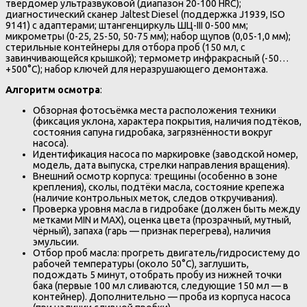
твердомер ультразвуковой (диапазон 20-100 HRC);
диагностический сканер Jaltest Diesel (поддержка J1939, ISO
9141) с адаптерами; штангенциркуль ШЦ-III 0-500 мм;
микрометры (0-25, 25-50, 50-75 мм); набор щупов (0,05-1,0 мм);
стерильные контейнеры для отбора проб (150 мл, с
завинчивающейся крышкой); термометр инфракрасный (-50…
+500°C); набор ключей для неразрушающего демонтажа.
Алгоритм осмотра
:
Обзорная фотосъёмка места расположения техники
(фиксация уклона, характера покрытия, наличия подтёков,
состояния сапуна гидробака, загрязнённости вокруг
насоса).
Идентификация насоса по маркировке (заводской номер,
модель, дата выпуска, стрелки направления вращения).
Внешний осмотр корпуса: трещины (особенно в зоне
крепления), сколы, подтёки масла, состояние крепежа
(наличие контрольных меток, следов откручивания).
Проверка уровня масла в гидробаке (должен быть между
метками MIN и MAX), оценка цвета (прозрачный, мутный,
чёрный), запаха (гарь — признак перегрева), наличия
эмульсии.
Отбор проб масла: прогреть двигатель/гидросистему до
рабочей температуры (около 50°C), заглушить,
подождать 5 минут, отобрать пробу из нижней точки
бака (первые 100 мл сливаются, следующие 150 мл — в
контейнер). Дополнительно — проба из корпуса насоса