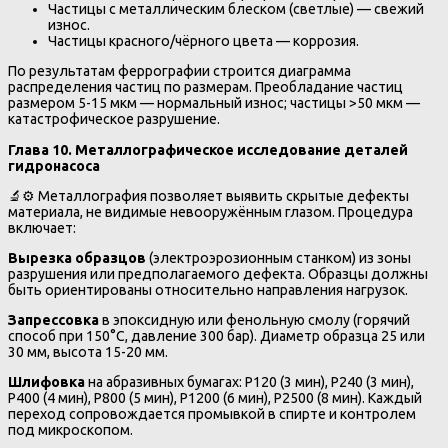
Частицы с металлическим блеском (светлые) — свежий
износ.
Частицы красного/чёрного цвета — коррозия.
По результатам феррографии строится диаграмма
распределения частиц по размерам. Преобладание частиц
размером 5-15 мкм — нормальный износ; частицы >50 мкм —
катастрофическое разрушение.
Глава 10. Металлографическое исследование деталей
гидронасоса
🔬⚙️ Металлография позволяет выявить скрытые дефекты
материала, не видимые невооружённым глазом. Процедура
включает:
Вырезка образцов
(электроэрозионным станком) из зоны
разрушения или предполагаемого дефекта. Образцы должны
быть ориентированы относительно направления нагрузок.
Запрессовка
в эпоксидную или фенольную смолу (горячий
способ при 150°C, давление 300 бар). Диаметр образца 25 или
30 мм, высота 15-20 мм.
Шлифовка
на абразивных бумагах: P120 (3 мин), P240 (3 мин),
P400 (4 мин), P800 (5 мин), P1200 (6 мин), P2500 (8 мин). Каждый
переход сопровождается промывкой в спирте и контролем
под микроскопом.