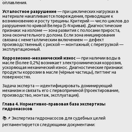
оплавления.
Усталостное разрушение
— при циклических нагрузках в
материале накапливаются повреждения, приводящие к
возникновению и росту трещины. Критерий — число циклов до
разрушения по кривой Велера (S-N кривая). Диагностические
признаки: на изломе — зона развития с полосами прироста,
зона окончательного долома. Если зона инициирования
связана с неметаллическим включением — дефект
производственный; с риской — монтажный; с перегрузкой —
эксплуатационный.
Коррозионно-механический износ
— при наличии воды в
масле (более 0,2%) возникает электрохимическая коррозия,
ускоряющая механический износ. Диагностические признаки:
продукты коррозии в масле (чёрные частицы), питтинг на
поверхностях.
Задача эксперта — идентифицировать доминирующий
механизм и связать его с первопричиной (проектирование,
производство, монтаж, эксплуатация).
Глава 4. Нормативно-правовая база экспертизы
гидронасосов
📚📌 Экспертиза гидронасосов для судебных целей
регламентируется следующими документами: