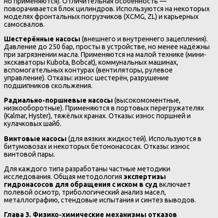
но применяются). Отличительная особенность —
поворачивается блок цилиндров. Используются на некоторых
моделях фронтальных погрузчиков (XCMG, ZL) и карьерных
самосвалов.
Шестерённые насосы
(внешнего и внутреннего зацепления).
Давление до 250 бар, просты в устройстве, но менее надёжны
при загрязнении масла. Применяются на малой технике (мини-
экскаваторы Kubota, Bobcat), коммунальных машинах,
вспомогательных контурах (вентиляторы, рулевое
управление). Отказы: износ шестерён, разрушение
подшипников скольжения.
Радиально-поршневые насосы
(высокомоментные,
низкооборотные). Применяются в портовых перегружателях
(Kalmar, Hyster), тяжёлых кранах. Отказы: износ поршней и
кулачковых шайб.
Винтовые насосы
(для вязких жидкостей). Используются в
битумовозах и некоторых бетононасосах. Отказы: износ
винтовой пары.
Для каждого типа разработаны частные методики
исследования. Общая методология
экспертизы
гидронасосов для обращения с иском в суд
включает
полевой осмотр, трибологический анализ масел,
металлографию, стендовые испытания и синтез выводов.
Глава 3. Физико-химические механизмы отказов