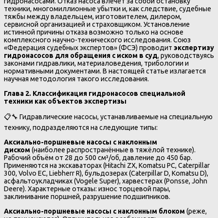
гидронасосами. Отказ насоса влечёт за собой остановку
техники, многомиллионные убытки и, как следствие, судебные
тяжбы между владельцем, изготовителем, дилером,
сервисной организацией и страховщиком. Установление
истинной причины отказа возможно только на основе
комплексного научно-технического исследования. Союз
«Федерация судебных экспертов» (ФСЭ) проводит
экспертизу
гидронасосов для обращения с иском в суд
, руководствуясь
законами гидравлики, материаловедения, трибологии и
нормативными документами. В настоящей статье излагается
научная методология такого исследования.
Глава 2. Классификация гидронасосов специальной
техники как объектов экспертизы
📋🔧 Гидравлические насосы, устанавливаемые на специальную
технику, подразделяются на следующие типы:
Аксиально-поршневые насосы с наклонным
диском
(наиболее распространённые в тяжёлой технике).
Рабочий объём от 28 до 500 см³/об, давление до 450 бар.
Применяются на экскаваторах (Hitachi ZX, Komatsu PC, Caterpillar
300, Volvo EC, Liebherr R), бульдозерах (Caterpillar D, Komatsu D),
асфальтоукладчиках (Vogele Super), харвестерах (Ponsse, John
Deere). Характерные отказы: износ торцевой пары,
заклинивание поршней, разрушение подшипников.
Аксиально-поршневые насосы с наклонным блоком
(реже,