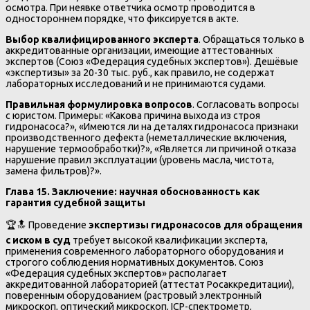
осмотра. При неявке ответчика осмотр проводится в
одностороннем порядке, что фиксируется в акте.
Выбор квалифицированного эксперта
. Обращаться только в
аккредитованные организации, имеющие аттестованных
экспертов (Союз «Федерация судебных экспертов»). Дешёвые
«экспертизы» за 20-30 тыс. руб., как правило, не содержат
лабораторных исследований и не принимаются судами.
Правильная формулировка вопросов
. Согласовать вопросы
с юристом. Примеры: «Какова причина выхода из строя
гидронасоса?», «Имеются ли на деталях гидронасоса признаки
производственного дефекта (неметаллические включения,
нарушение термообработки)?», «Является ли причиной отказа
нарушение правил эксплуатации (уровень масла, чистота,
замена фильтров)?».
Глава 15. Заключение: научная обоснованность как
гарантия судебной защиты
🏆🔝 Проведение
экспертизы гидронасосов для обращения
с иском в суд
требует высокой квалификации эксперта,
применения современного лабораторного оборудования и
строгого соблюдения нормативных документов. Союз
«Федерация судебных экспертов» располагает
аккредитованной лабораторией (аттестат Росаккредитации),
поверенным оборудованием (растровый электронный
микроскоп, оптический микроскоп, ICP-спектрометр,