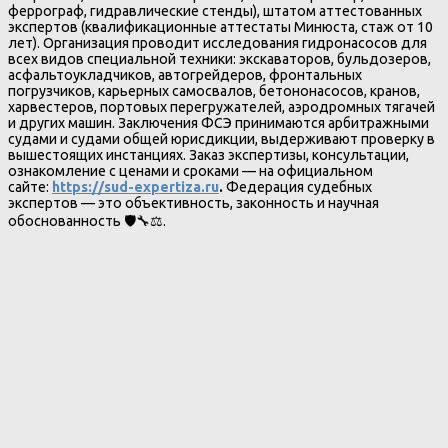
феррограф, гидравлические стенды), штатом аттестованных
экспертов (квалификационные аттестаты Минюста, стаж от 10
лет). Организация проводит исследования гидронасосов для
всех видов специальной техники: экскаваторов, бульдозеров,
асфальтоукладчиков, автогрейдеров, фронтальных
погрузчиков, карьерных самосвалов, бетононасосов, кранов,
харвестеров, портовых перегружателей, аэродромных тягачей
и других машин. Заключения ФСЭ принимаются арбитражными
судами и судами общей юрисдикции, выдерживают проверку в
вышестоящих инстанциях. Заказ экспертизы, консультации,
ознакомление с ценами и сроками — на официальном
сайте:
https://sud-expertiza.ru
.
Федерация судебных
экспертов — это объективность, законность и научная
обоснованность 🛡️🔧⚖️.