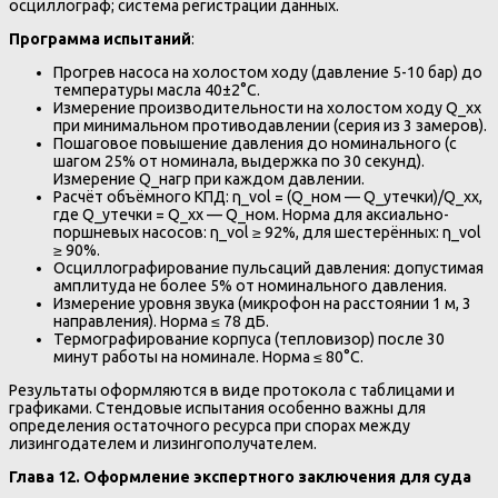
осциллограф; система регистрации данных.
Программа испытаний
:
Прогрев насоса на холостом ходу (давление 5-10 бар) до
температуры масла 40±2°C.
Измерение производительности на холостом ходу Q_хх
при минимальном противодавлении (серия из 3 замеров).
Пошаговое повышение давления до номинального (с
шагом 25% от номинала, выдержка по 30 секунд).
Измерение Q_нагр при каждом давлении.
Расчёт объёмного КПД: η_vol = (Q_ном — Q_утечки)/Q_хх,
где Q_утечки = Q_хх — Q_ном. Норма для аксиально-
поршневых насосов: η_vol ≥ 92%, для шестерённых: η_vol
≥ 90%.
Осциллографирование пульсаций давления: допустимая
амплитуда не более 5% от номинального давления.
Измерение уровня звука (микрофон на расстоянии 1 м, 3
направления). Норма ≤ 78 дБ.
Термографирование корпуса (тепловизор) после 30
минут работы на номинале. Норма ≤ 80°C.
Результаты оформляются в виде протокола с таблицами и
графиками. Стендовые испытания особенно важны для
определения остаточного ресурса при спорах между
лизингодателем и лизингополучателем.
Глава 12. Оформление экспертного заключения для суда