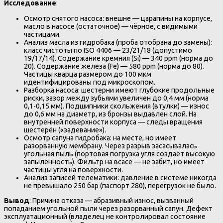
Исследование
:
Осмотр снятого насоса: внешне — царапины на корпусе,
масло в насосе (остаточное) — чёрное, с видимыми
частицами.
Анализ масла из гидробака (проба отобрана до замены):
класс чистоты по ISO 4406 — 23/21/18 (допустимо
19/17/14). Содержание кремния (Si) — 340 ppm (норма до
20). Содержание железа (Fe) — 580 ppm (норма до 80).
Частицы кварца размером до 100 мкм
идентифицированы под микроскопом.
Разборка насоса: шестерни имеют глубокие продольные
риски, зазор между зубьями увеличен до 0,4 мм (норма
0,1-0,15 мм). Подшипники скольжения (втулки) — износ
до 0,6 мм на диаметр, из бронзы выдавлен слой. На
внутренней поверхности корпуса — следы вращения
шестерён («задевание»).
Осмотр сапуна гидробака: на месте, но имеет
разорванную мембрану. Через разрыв засасывалась
угольная пыль (портовая погрузка угля создаёт высокую
запылённость). Фильтр на всасе — не забит, но имеет
частицы угля на поверхности.
Анализ записей телематики: давление в системе никогда
не превышало 250 бар (паспорт 280), перегрузок не было.
Вывод
: Причина отказа — абразивный износ, вызванный
попаданием угольной пыли через разорванный сапун. Дефект
эксплуатационный (владелец не контролировал состояние