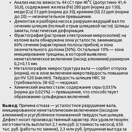
Анализ масла: вязкость 44 сСт при 40°C (допустимо 41,4-
50,6), содержание железа (Fe) 280 ppm (норма до 150),
меди (Cu) 35 ppm (норма до 30), кремния (Si) 22 ppm (норма
до 20) — незначительное превышение.
Демонтаж и разборка насоса: разрушен ведущий вал по
сечению шлицев (полный отрыв шлицевой части). Шлицы
замяты, пластическая деформация.
Фрактография (растровая электронная микроскопия): на
изломе вала обнаружена зона усталости, занимающая
60% сечения (характерные полосы прибоя), и зона
окончательного долома (30%). Остальные 10% — зона
инициирования трещины, в которой выявлено
неметаллическое включение (оксид алюминия) размером
0,2×0,15 мм.
Металлография: микроструктура вала — сорбит отпуска
(норма), но в зоне включения микротвёрдость повышена
до HV 520 (наклёп). Твёрдость шлицев HRC 56
(требовалось 58-62) — недокал.
Химический анализ стали: содержание серы 0,035%
(норма до 0,025%) — превышение, что способствует
образованию сульфидных включений.
Вывод
: Причина отказа — усталостное разрушение вала,
инициированное неметаллическим включением (оксидом
алюминия) и усугублённое пониженной твёрдостью шлицев.
Дефект носит производственный характер. Иск удовлетворён:
изготовитель выплатил 2,1 млн руб. (стоимость насоса), 650
тыс. руб. (работы по замене), 2,3 млн руб. (упущенная выгода за