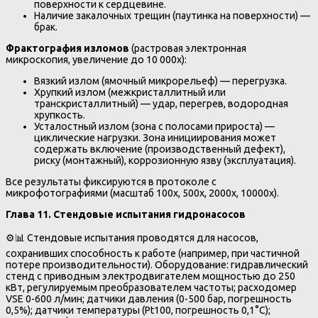
поверхности к сердцевине.
Наличие закалочных трещин (паутинка на поверхности) —
брак.
Фрактография изломов
(растровая электронная
микроскопия, увеличение до 10 000x):
Вязкий излом (ямочный микрорельеф) — перегрузка.
Хрупкий излом (межкристаллитный или
транскристаллитный) — удар, перегрев, водородная
хрупкость.
Усталостный излом (зона с полосами прироста) —
циклические нагрузки. Зона инициирования может
содержать включение (производственный дефект),
риску (монтажный), коррозионную язву (эксплуатация).
Все результаты фиксируются в протоколе с
микрофотографиями (масштаб 100x, 500x, 2000x, 10000x).
Глава 11. Стендовые испытания гидронасосов
⚙️📊 Стендовые испытания проводятся для насосов,
сохранивших способность к работе (например, при частичной
потере производительности). Оборудование: гидравлический
стенд с приводным электродвигателем мощностью до 250
кВт, регулируемым преобразователем частоты; расходомер
VSE 0-600 л/мин; датчики давления (0-500 бар, погрешность
0,5%); датчики температуры (Pt100, погрешность 0,1°C);