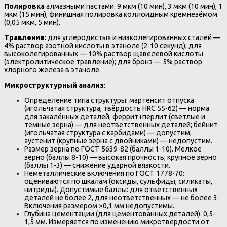
Полировка
алмазными пастами: 9 мкм (10 мин), 3 мкм (10 мин), 1
мкм (15 мин), финишная полировка коллоидным кремнезёмом
(0,05 мкм, 5 мин).
Травление
: для углеродистых и низколегированных сталей —
4% раствор азотной кислоты в этаноле (2-10 секунд); для
высоколегированных — 10% раствор щавелевой кислоты
(электролитическое травление); для бронз — 5% раствор
хлорного железа в этаноле.
Микроструктурный анализ
:
Определение типа структуры: мартенсит отпуска
(игольчатая структура, твёрдость HRC 55-62) — норма
для закалённых деталей; феррит+перлит (светлые и
тёмные зёрна) — для неответственных деталей; бейнит
(игольчатая структура с карбидами) — допустим;
аустенит (крупные зёрна с двойниками) — недопустим.
Размер зерна по ГОСТ 5639-82 (баллы 1-10). Мелкое
зерно (баллы 8-10) — высокая прочность; крупное зерно
(баллы 1-3) — снижение ударной вязкости.
Неметаллические включения по ГОСТ 1778-70:
оцениваются по шкалам (оксиды, сульфиды, силикаты,
нитриды). Допустимые баллы: для ответственных
деталей не более 2, для неответственных — не более 3.
Включения размером >0,1 мм недопустимы.
Глубина цементации (для цементованных деталей): 0,5-
1,5 мм. Измеряется по изменению микротвёрдости от