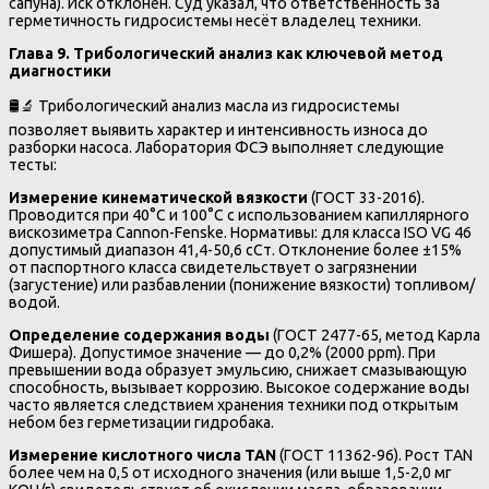
сапуна). Иск отклонён. Суд указал, что ответственность за
герметичность гидросистемы несёт владелец техники.
Глава 9. Трибологический анализ как ключевой метод
диагностики
🛢️🔬 Трибологический анализ масла из гидросистемы
позволяет выявить характер и интенсивность износа до
разборки насоса. Лаборатория ФСЭ выполняет следующие
тесты:
Измерение кинематической вязкости
(ГОСТ 33-2016).
Проводится при 40°C и 100°C с использованием капиллярного
вискозиметра Cannon-Fenske. Нормативы: для класса ISO VG 46
допустимый диапазон 41,4-50,6 сСт. Отклонение более ±15%
от паспортного класса свидетельствует о загрязнении
(загустение) или разбавлении (понижение вязкости) топливом/
водой.
Определение содержания воды
(ГОСТ 2477-65, метод Карла
Фишера). Допустимое значение — до 0,2% (2000 ppm). При
превышении вода образует эмульсию, снижает смазывающую
способность, вызывает коррозию. Высокое содержание воды
часто является следствием хранения техники под открытым
небом без герметизации гидробака.
Измерение кислотного числа TAN
(ГОСТ 11362-96). Рост TAN
более чем на 0,5 от исходного значения (или выше 1,5-2,0 мг