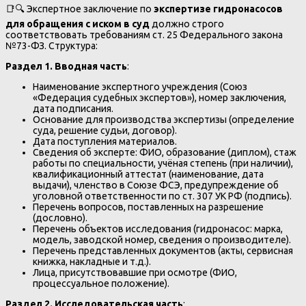
📑🔍 Экспертное заключение по
экспертизе гидронасосов
для обращения с иском в суд
должно строго
соответствовать требованиям ст. 25 Федерального закона
№73-ФЗ. Структура:
Раздел 1. Вводная часть
:
Наименование экспертного учреждения (Союз
«Федерация судебных экспертов»), номер заключения,
дата подписания.
Основание для производства экспертизы (определение
суда, решение судьи, договор).
Дата поступления материалов.
Сведения об эксперте: ФИО, образование (диплом), стаж
работы по специальности, учёная степень (при наличии),
квалификационный аттестат (наименование, дата
выдачи), членство в Союзе ФСЭ, предупреждение об
уголовной ответственности по ст. 307 УК РФ (подпись).
Перечень вопросов, поставленных на разрешение
(дословно).
Перечень объектов исследования (гидронасос: марка,
модель, заводской номер, сведения о производителе).
Перечень представленных документов (акты, сервисная
книжка, накладные и т.д.).
Лица, присутствовавшие при осмотре (ФИО,
процессуальное положение).
Раздел 2. Исследовательская часть
: