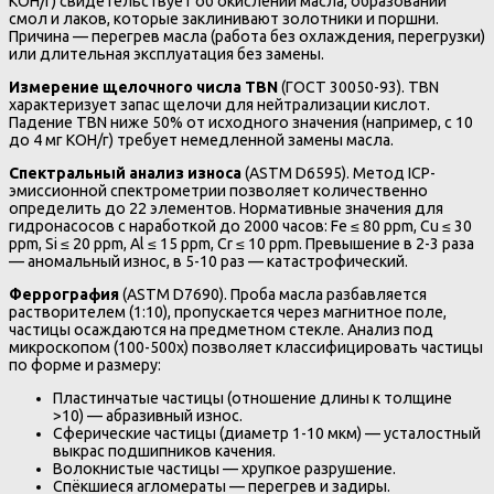
КОН/г) свидетельствует об окислении масла, образовании
смол и лаков, которые заклинивают золотники и поршни.
Причина — перегрев масла (работа без охлаждения, перегрузки)
или длительная эксплуатация без замены.
Измерение щелочного числа TBN
(ГОСТ 30050-93). TBN
характеризует запас щелочи для нейтрализации кислот.
Падение TBN ниже 50% от исходного значения (например, с 10
до 4 мг КОН/г) требует немедленной замены масла.
Спектральный анализ износа
(ASTM D6595). Метод ICP-
эмиссионной спектрометрии позволяет количественно
определить до 22 элементов. Нормативные значения для
гидронасосов с наработкой до 2000 часов: Fe ≤ 80 ppm, Cu ≤ 30
ppm, Si ≤ 20 ppm, Al ≤ 15 ppm, Cr ≤ 10 ppm. Превышение в 2-3 раза
— аномальный износ, в 5-10 раз — катастрофический.
Феррография
(ASTM D7690). Проба масла разбавляется
растворителем (1:10), пропускается через магнитное поле,
частицы осаждаются на предметном стекле. Анализ под
микроскопом (100-500x) позволяет классифицировать частицы
по форме и размеру:
Пластинчатые частицы (отношение длины к толщине
>10) — абразивный износ.
Сферические частицы (диаметр 1-10 мкм) — усталостный
выкрас подшипников качения.
Волокнистые частицы — хрупкое разрушение.
Спёкшиеся агломераты — перегрев и задиры.