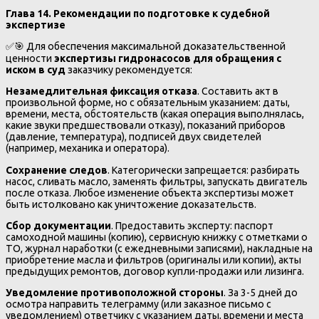
Глава 14. Рекомендации по подготовке к судебной
экспертизе
✅🎯 Для обеспечения максимальной доказательственной
ценности
экспертизы гидронасосов для обращения с
иском в суд
заказчику рекомендуется:
Незамедлительная фиксация отказа
. Составить акт в
произвольной форме, но с обязательным указанием: даты,
времени, места, обстоятельств (какая операция выполнялась,
какие звуки предшествовали отказу), показаний приборов
(давление, температура), подписей двух свидетелей
(например, механика и оператора).
Сохранение следов
. Категорически запрещается: разбирать
насос, сливать масло, заменять фильтры, запускать двигатель
после отказа. Любое изменение объекта экспертизы может
быть истолковано как уничтожение доказательств.
Сбор документации
. Предоставить эксперту: паспорт
самоходной машины (копию), сервисную книжку с отметками о
ТО, журнал наработки (с ежедневными записями), накладные на
приобретение масла и фильтров (оригиналы или копии), акты
предыдущих ремонтов, договор купли-продажи или лизинга.
Уведомление противоположной стороны
. За 3-5 дней до
осмотра направить телеграмму (или заказное письмо с
уведомлением) ответчику с указанием даты, времени и места