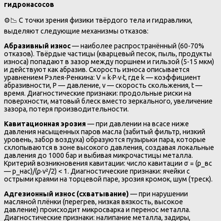
гидронасосов
⚙️📉 С точки зрения физики твёрдого тела и гидравлики,
выделяют следующие механизмы отказов:
Абразивный износ
— наиболее распространённый (60-70%
отказов). Твёрдые частицы (кварцевый песок, пыль, продукты
износа) попадают в зазор между поршнем и гильзой (5-15 мкм)
и действуют как абразив. Скорость износа описывается
уравнением Рэлея-Ренкина: V = k·P·v·t, где k — коэффициент
абразивности, P — давление, v — скорость скольжения, t —
время. Диагностические признаки: продольные риски на
поверхности, матовый блеск вместо зеркального, увеличение
зазора, потеря производительности.
Кавитационная эрозия
— при давлении на всасе ниже
давления насыщенных паров масла (забитый фильтр, низкий
уровень, забор воздуха) образуются пузырьки пара, которые
схлопываются в зоне высокого давления, создавая локальные
давления до 1000 бар и выбивая микрочастицы металла.
Критерий возникновения кавитации: число кавитации σ = (p_вс
— p_нас)/(ρ·v²/2) < 1. Диагностические признаки: ячейки с
острыми краями на торцевой паре, эрозия кромок, шум (треск).
Адгезионный износ (схватывание)
— при нарушении
масляной плёнки (перегрев, низкая вязкость, высокое
давление) происходит микросварка и перенос металла.
Диагностические признаки: налипание металла, задиры,