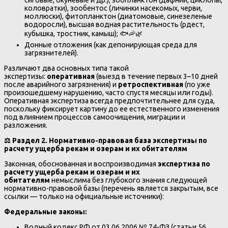
коловратки), зообентос (личинки насекомых, черви,
моллюски), фитопланктон (диатомовые, синезеленые
водоросли), высшая водная растительность (рдест,
кубышка, тростник, камыш); 🐟🦐🌿
Донные отложения (как депонирующая среда для
загрязнителей).
Различают два основных типа такой
экспертизы:
оперативная
(выезд в течение первых 3–10 дней
после аварийного загрязнения) и
ретроспективная
(по уже
произошедшему нарушению, часто спустя месяцы или годы).
Оперативная экспертиза всегда предпочтительнее для суда,
поскольку фиксирует картину до ее естественного изменения
под влиянием процессов самоочищения, миграции и
разложения.
⚖️
Раздел 2. Нормативно-правовая база экспертизы по
расчету ущерба рекам и озерам и их обитателям
Законная, обоснованная и воспроизводимая
экспертиза по
расчету ущерба рекам и озерам и их
обитателям
немыслима без глубокого знания следующей
нормативно-правовой базы (перечень является закрытым, все
ссылки — только на официальные источники):
Федеральные законы:
Водный кодекс РФ от 03.06.2006 № 74-ФЗ (статьи 56,