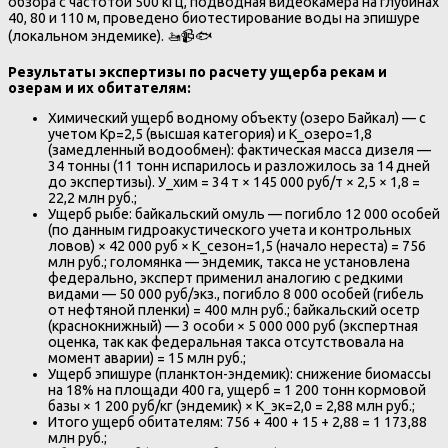
обзора с частотой 500 кГц, подводная видеокамера на глубинах
40, 80 и 110 м, проведено биотестирование воды на эпишуре
(локальном эндемике). 🚤📹🐟
Результаты экспертизы по расчету ущерба рекам и
озерам и их обитателям:
Химический ущерб водному объекту (озеро Байкал) — с
учетом Kр=2,5 (высшая категория) и K_озеро=1,8
(замедленный водообмен): фактическая масса дизеля —
34 тонны (11 тонн испарилось и разложилось за 14 дней
до экспертизы). У_хим = 34 т × 145 000 руб/т × 2,5 × 1,8 =
22,2 млн руб.;
Ущерб рыбе: байкальский омуль — погибло 12 000 особей
(по данным гидроакустического учета и контрольных
ловов) × 42 000 руб × K_сезон=1,5 (начало нереста) = 756
млн руб.; голомянка — эндемик, такса не установлена
федерально, эксперт применил аналогию с редкими
видами — 50 000 руб/экз., погибло 8 000 особей (гибель
от нефтяной пленки) = 400 млн руб.; байкальский осетр
(краснокнижный) — 3 особи × 5 000 000 руб (экспертная
оценка, так как федеральная такса отсутствовала на
момент аварии) = 15 млн руб.;
Ущерб эпишуре (планктон-эндемик): снижение биомассы
на 18% на площади 400 га, ущерб = 1 200 тонн кормовой
базы × 1 200 руб/кг (эндемик) × K_эк=2,0 = 2,88 млн руб.;
Итого ущерб обитателям: 756 + 400 + 15 + 2,88 = 1 173,88
млн руб.;