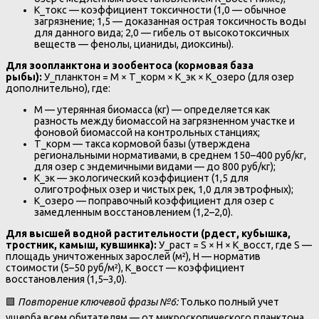
K_токс — коэффициент токсичности (1,0 — обычное
загрязнение; 1,5 — доказанная острая токсичность воды
для данного вида; 2,0 — гибель от высокотоксичных
веществ — фенолы, цианиды, диоксины).
Для зоопланктона и зообентоса (кормовая база
рыбы):
У_планктон = M × T_корм × K_эк × K_озеро (для озер
дополнительно), где:
M — утерянная биомасса (кг) — определяется как
разность между биомассой на загрязненном участке и
фоновой биомассой на контрольных станциях;
T_корм — такса кормовой базы (утверждена
региональными нормативами, в среднем 150–400 руб/кг,
для озер с эндемичными видами — до 800 руб/кг);
K_эк — экологический коэффициент (1,5 для
олиготрофных озер и чистых рек, 1,0 для эвтрофных);
K_озеро — поправочный коэффициент для озер с
замедленным восстановлением (1,2–2,0).
Для высшей водной растительности (рдест, кубышка,
тростник, камыш, кувшинка):
У_раст = S × H × K_восст, где S —
площадь уничтоженных зарослей (м²), H — норматив
стоимости (5–50 руб/м²), K_восст — коэффициент
восстановления (1,5–3,0).
🟩
Повторение ключевой фразы №6:
Только полный учет
ущерба всем обитателям — от микроскопического планктона