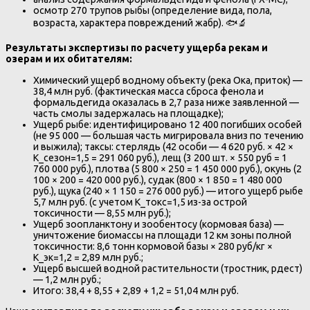
осмотр 270 трупов рыбы (определение вида, пола,
возраста, характера повреждений жабр). 🐟🔬
Результаты экспертизы по расчету ущерба рекам и
озерам и их обитателям:
Химический ущерб водному объекту (река Ока, приток) —
38,4 млн руб. (фактическая масса сброса фенола и
формальдегида оказалась в 2,7 раза ниже заявленной —
часть смолы задержалась на площадке);
Ущерб рыбе: идентифицировано 12 400 погибших особей
(не 95 000 — большая часть мигрировала вниз по течению
и выжила); таксы: стерлядь (42 особи — 4 620 руб. × 42 ×
K_сезон=1,5 = 291 060 руб.), лещ (3 200 шт. × 550 руб = 1
760 000 руб.), плотва (5 800 × 250 = 1 450 000 руб.), окунь (2
100 × 200 = 420 000 руб.), судак (800 × 1 850 = 1 480 000
руб.), щука (240 × 1 150 = 276 000 руб.) — итого ущерб рыбе
5,7 млн руб. (с учетом K_токс=1,5 из-за острой
токсичности — 8,55 млн руб.);
Ущерб зоопланктону и зообентосу (кормовая база) —
уничтожение биомассы на площади 12 км зоны полной
токсичности: 8,6 тонн кормовой базы × 280 руб/кг ×
K_эк=1,2 = 2,89 млн руб.;
Ущерб высшей водной растительности (тростник, рдест)
— 1,2 млн руб.;
Итого: 38,4 + 8,55 + 2,89 + 1,2 = 51,04 млн руб.