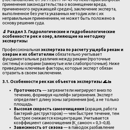
применения законодательства о возмещении вреда,
причиненного окружающей среде»), заключение эксперта,
выполненное без учета указанных методик или с их
неправильным применением, не может быть положено в
основу решения суда.
🔬
Раздел 3. Гидрологические и гидробиологические
особенности рек и озер, влияющие на методику
экспертизы
Профессиональная
экспертиза по расчету ущерба рекам и
озерам и их обитателям
обязательно учитывает
фундаментальные различия между реками (проточные
системы) и озерами (замкнутые или слабопроточные). Ниже
приведены ключевые факторы, которые эксперт обязан
отразить в своем заключении.
3.1. Особенности рек как объектов экспертизы
🌊🚤
Проточность
— загрязнители мигрируют вниз по
течению, формируя «шлейф» загрязнения. Эксперт
определяет длину зоны загрязнения (км), а не только
площадь.
Высокая скорость самоочищения
(аэрация, работа
бактерий-деструкторов) — чем быстрее течение, тем
быстрее снижаются концентрации. Учитывается
коэффициент самоочищения (K_самооч = 0,3–0,8).
Зависимость от сезона
— в паводок разбавление