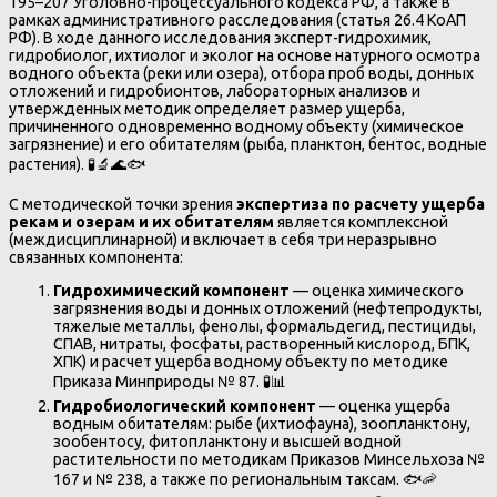
195–207 Уголовно-процессуального кодекса РФ, а также в
рамках административного расследования (статья 26.4 КоАП
РФ). В ходе данного исследования эксперт-гидрохимик,
гидробиолог, ихтиолог и эколог на основе натурного осмотра
водного объекта (реки или озера), отбора проб воды, донных
отложений и гидробионтов, лабораторных анализов и
утвержденных методик определяет размер ущерба,
причиненного одновременно водному объекту (химическое
загрязнение) и его обитателям (рыба, планктон, бентос, водные
растения). 🧪🔬🌊🐟
С методической точки зрения
экспертиза по расчету ущерба
рекам и озерам и их обитателям
является комплексной
(междисциплинарной) и включает в себя три неразрывно
связанных компонента:
Гидрохимический компонент
— оценка химического
загрязнения воды и донных отложений (нефтепродукты,
тяжелые металлы, фенолы, формальдегид, пестициды,
СПАВ, нитраты, фосфаты, растворенный кислород, БПК,
ХПК) и расчет ущерба водному объекту по методике
Приказа Минприроды № 87. 🧪📊
Гидробиологический компонент
— оценка ущерба
водным обитателям: рыбе (ихтиофауна), зоопланктону,
зообентосу, фитопланктону и высшей водной
растительности по методикам Приказов Минсельхоза №
167 и № 238, а также по региональным таксам. 🐟🦐