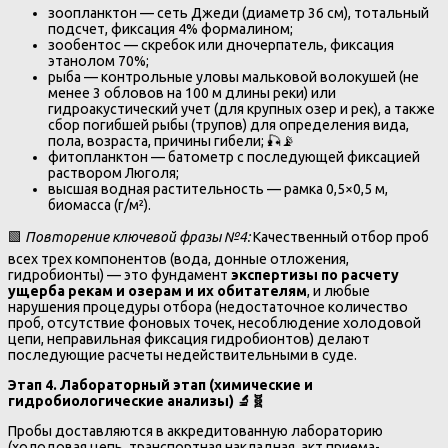
зоопланктон — сеть Джеди (диаметр 36 см), тотальный
подсчет, фиксация 4% формалином;
зообентос — скребок или дночерпатель, фиксация
этанолом 70%;
рыба — контрольные уловы мальковой волокушей (не
менее 3 обловов на 100 м длины реки) или
гидроакустический учет (для крупных озер и рек), а также
сбор погибшей рыбы (трупов) для определения вида,
пола, возраста, причины гибели; 🎣📡
фитопланктон — батометр с последующей фиксацией
раствором Люголя;
высшая водная растительность — рамка 0,5×0,5 м,
биомасса (г/м²).
🟩
Повторение ключевой фразы №4:
Качественный отбор проб
всех трех компонентов (вода, донные отложения,
гидробионты) — это фундамент
экспертизы по расчету
ущерба рекам и озерам и их обитателям
, и любые
нарушения процедуры отбора (недостаточное количество
проб, отсутствие фоновых точек, несоблюдение холодовой
цепи, неправильная фиксация гидробионтов) делают
последующие расчеты недействительными в суде.
Этап 4. Лабораторный этап (химические и
гидробиологические анализы)
🔬🧬
Пробы доставляются в аккредитованную лабораторию
(холодовая цепь, транспортная накладная, акт приема-