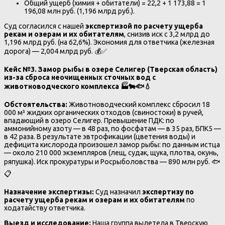
Общий ущерб (химия + обитатели) = 22,2 + 1 173,88 = 1
196,08 млн руб. (1,196 млрд руб.).
Суд согласился с нашей
экспертизой по расчету ущерба
рекам и озерам и их обитателям
, снизив иск с 3,2 млрд до
1,196 млрд руб. (на 62,6%). Экономия для ответчика (железная
дорога) — 2,004 млрд руб. 💰✅
Кейс №3. Замор рыбы в озере Селигер (Тверская область)
из-за сброса неочищенных сточных вод с
животноводческого комплекса
🏭🐄🐟💧
Обстоятельства:
Животноводческий комплекс сбросил 18
000 м³ жидких органических отходов (свиностоки) в ручей,
впадающий в озеро Селигер. Превышение ПДК: по
аммонийному азоту — в 48 раз, по фосфатам — в 35 раз, БПК5 —
в 42 раза. В результате эвтрофикации (цветения воды) и
дефицита кислорода произошел замор рыбы: по данным истца
— около 210 000 экземпляров (лещ, судак, щука, плотва, окунь,
ряпушка). Иск прокуратуры и Росрыболовства — 890 млн руб. 🐟
📋
Назначение экспертизы:
Суд назначил
экспертизу по
расчету ущерба рекам и озерам и их обитателям
по
ходатайству ответчика.
Выезд и исследование:
Наша группа вылетела в Тверскую