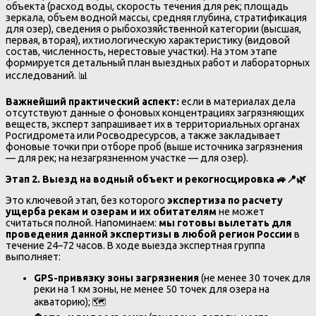
объекта (расход воды, скорость течения для рек; площадь
зеркала, объем водной массы, средняя глубина, стратификация
для озер), сведения о рыбохозяйственной категории (высшая,
первая, вторая), ихтиологическую характеристику (видовой
состав, численность, нерестовые участки). На этом этапе
формируется детальный план выездных работ и лабораторных
исследований. 📊
Важнейший практический аспект:
если в материалах дела
отсутствуют данные о фоновых концентрациях загрязняющих
веществ, эксперт запрашивает их в территориальных органах
Росгидромета или Росводресурсов, а также закладывает
фоновые точки при отборе проб (выше источника загрязнения
— для рек; на незагрязненном участке — для озер).
Этап 2. Выезд на водный объект и рекогносцировка
🚙📍🌿
Это ключевой этап, без которого
экспертиза по расчету
ущерба рекам и озерам и их обитателям
не может
считаться полной. Напоминаем:
мы готовы вылетать для
проведения данной экспертизы в любой регион России
в
течение 24–72 часов. В ходе выезда экспертная группа
выполняет:
GPS-привязку зоны загрязнения
(не менее 30 точек для
реки на 1 км зоны, не менее 50 точек для озера на
акваторию); 🗺️