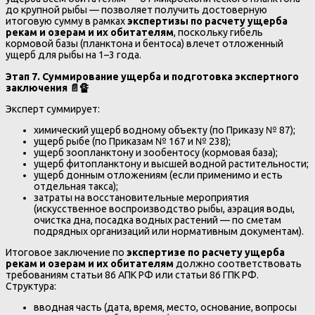
до крупной рыбы — позволяет получить достоверную
итоговую сумму в рамках
экспертизы по расчету ущерба
рекам и озерам и их обитателям
, поскольку гибель
кормовой базы (планктона и бентоса) влечет отложенный
ущерб для рыбы на 1–3 года.
Этап 7. Суммирование ущерба и подготовка экспертного
заключения
📄🔏
Эксперт суммирует:
химический ущерб водному объекту (по Приказу № 87);
ущерб рыбе (по Приказам № 167 и № 238);
ущерб зоопланктону и зообентосу (кормовая база);
ущерб фитопланктону и высшей водной растительности;
ущерб донным отложениям (если применимо и есть
отдельная такса);
затраты на восстановительные мероприятия
(искусственное воспроизводство рыбы, аэрация воды,
очистка дна, посадка водных растений — по сметам
подрядных организаций или нормативным документам).
Итоговое заключение по
экспертизе по расчету ущерба
рекам и озерам и их обитателям
должно соответствовать
требованиям статьи 86 АПК РФ или статьи 86 ГПК РФ.
Структура:
вводная часть (дата, время, место, основание, вопросы