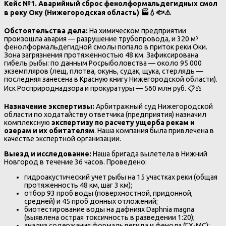
Кейс №1. Аварийный сброс фенолформальдегидных смол
в реку Оку (Нижегородская область)
🏭💧🐟⚠️
Обстоятельства дела:
На химическом предприятии
произошла авария — разрушение трубопровода, и 320 м³
фенолформальдегидной смолы попало в приток реки Оки.
Зона загрязнения протяженностью 48 км. Зафиксирована
гибель рыбы: по данным Росрыболовства — около 95 000
экземпляров (лещ, плотва, окунь, судак, щука, стерлядь —
последняя занесена в Красную книгу Нижегородской области).
Иск Росприроднадзора и прокуратуры — 560 млн руб. 📋⚖️
Назначение экспертизы:
Арбитражный суд Нижегородской
области по ходатайству ответчика (предприятия) назначил
комплексную
экспертизу по расчету ущерба рекам и
озерам и их обитателям
. Наша компания была привлечена в
качестве экспертной организации.
Выезд и исследование:
Наша бригада вылетела в Нижний
Новгород в течение 36 часов. Проведено:
гидроакустический учет рыбы на 15 участках реки (общая
протяженность 48 км, шаг 3 км);
отбор 93 проб воды (поверхностной, придонной,
средней) и 45 проб донных отложений;
биотестирование воды на дафниях Daphnia magna
(выявлена острая токсичность в разведении 1:20);
анализ содержания формальдегида и фенола (ГХ-МС);