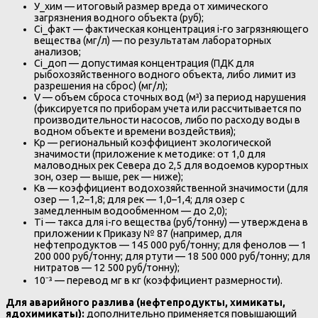
У_хим — итоговый размер вреда от химического
загрязнения водного объекта (руб);
Сi_факт — фактическая концентрация i-го загрязняющего
вещества (мг/л) — по результатам лабораторных
анализов;
Сi_доп — допустимая концентрация (ПДК для
рыбохозяйственного водного объекта, либо лимит из
разрешения на сброс) (мг/л);
V — объем сброса сточных вод (м³) за период нарушения
(фиксируется по приборам учета или рассчитывается по
производительности насосов, либо по расходу воды в
водном объекте и времени воздействия);
Kр — региональный коэффициент экологической
значимости (приложение к методике: от 1,0 для
маловодных рек Севера до 2,5 для водоемов курортных
зон, озер — выше, рек — ниже);
Кв — коэффициент водохозяйственной значимости (для
озер — 1,2–1,8; для рек — 1,0–1,4; для озер с
замедленным водообменном — до 2,0);
Тi — такса для i-го вещества (руб/тонну) — утверждена в
приложении к Приказу № 87 (например, для
нефтепродуктов — 145 000 руб/тонну; для фенолов — 1
200 000 руб/тонну; для ртути — 18 500 000 руб/тонну; для
нитратов — 12 500 руб/тонну);
10⁻³ — перевод мг в кг (коэффициент размерности).
Для аварийного разлива (нефтепродукты, химикаты,
ядохимикаты):
дополнительно применяется повышающий