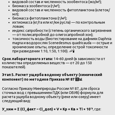
видовой состав и численность зообентоса (экз/м²);
биомасса зообентоса (г/м²);
видовой состав и численность фитопланктона (клеток/
мл);
биомасса фитопланктона (г/м³);
ихтиомасса (кг/га или кг/км русла) — по контрольным
ловам;
индекс сапробности (степень органического загрязнения
— от полисапробной до олигосапробной зон);
токсичность воды (биотестирование на дафниях Daphnia
magna и водорослях Scenedesmus quadricauda — острые и
хронические опыты, определение острой токсичности
при разведении 1:10, 1:50, 1:100). 🦐🧪
Срок лабораторного этапа:
14–60 дней (в зависимости от
количества определяемых веществ — от 20 до 150
показателей).
Этап 5. Расчет ущерба водному объекту (химический
компонент) по методике Приказа № 87
🧮📊
Согласно Приказу Минприроды России № 87, для сброса
сточных вод с превышением ПДК (или ОБУВ) формула для
расчета ущерба водному объекту (реке или озеру) имеет
следующий вид:
У_хим = Σ (Сi_факт – Сi_доп) × V × Kр × Кв × Тi × 10⁻³
, где: