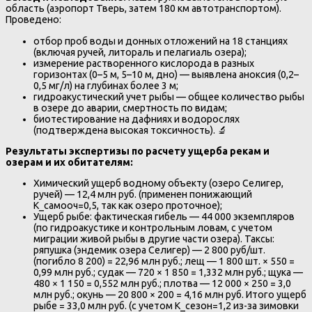
область (аэропорт Тверь, затем 180 км автотранспортом).
Проведено:
отбор проб воды и донных отложений на 18 станциях
(включая ручей, литораль и пелагиаль озера);
измерение растворенного кислорода в разных
горизонтах (0–5 м, 5–10 м, дно) — выявлена аноксия (0,2–
0,5 мг/л) на глубинах более 3 м;
гидроакустический учет рыбы — общее количество рыбы
в озере до аварии, смертность по видам;
биотестирование на дафниях и водорослях
(подтверждена высокая токсичность). 🔬
Результаты экспертизы по расчету ущерба рекам и
озерам и их обитателям:
Химический ущерб водному объекту (озеро Селигер,
ручей) — 12,4 млн руб. (применен понижающий
K_самооч=0,5, так как озеро проточное);
Ущерб рыбе: фактическая гибель — 44 000 экземпляров
(по гидроакустике и контрольным ловам, с учетом
миграции живой рыбы в другие части озера). Таксы:
ряпушка (эндемик озера Селигер) — 2 800 руб/шт.
(погибло 8 200) = 22,96 млн руб.; лещ — 1 800 шт. × 550 =
0,99 млн руб.; судак — 720 × 1 850 = 1,332 млн руб.; щука —
480 × 1 150 = 0,552 млн руб.; плотва — 12 000 × 250 = 3,0
млн руб.; окунь — 20 800 × 200 = 4,16 млн руб. Итого ущерб
рыбе = 33,0 млн руб. (с учетом K_сезон=1,2 из-за зимовки