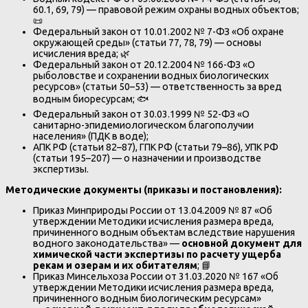
60.1, 69, 79) — правовой режим охраны водных объектов;
📜
Федеральный закон от 10.01.2002 № 7-ФЗ «Об охране
окружающей среды» (статьи 77, 78, 79) — основы
исчисления вреда; 🌿
Федеральный закон от 20.12.2004 № 166-ФЗ «О
рыболовстве и сохранении водных биологических
ресурсов» (статьи 50–53) — ответственность за вред
водным биоресурсам; 🐟
Федеральный закон от 30.03.1999 № 52-ФЗ «О
санитарно-эпидемиологическом благополучии
населения» (ПДК в воде);
АПК РФ (статьи 82–87), ГПК РФ (статьи 79–86), УПК РФ
(статьи 195–207) — о назначении и производстве
экспертизы.
Методические документы (приказы и постановления):
Приказ Минприроды России от 13.04.2009 № 87 «Об
утверждении Методики исчисления размера вреда,
причиненного водным объектам вследствие нарушения
водного законодательства» —
основной документ для
химической части экспертизы по расчету ущерба
рекам и озерам и их обитателям
; 📘
Приказ Минсельхоза России от 31.03.2020 № 167 «Об
утверждении Методики исчисления размера вреда,
причиненного водным биологическим ресурсам»