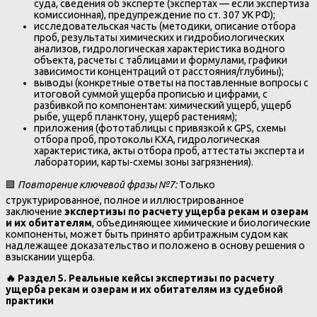
суда, сведения об эксперте (экспертах — если экспертиза
комиссионная), предупреждение по ст. 307 УК РФ);
исследовательская часть (методики, описание отбора
проб, результаты химических и гидробиологических
анализов, гидрологическая характеристика водного
объекта, расчеты с таблицами и формулами, графики
зависимости концентраций от расстояния/глубины);
выводы (конкретные ответы на поставленные вопросы с
итоговой суммой ущерба прописью и цифрами, с
разбивкой по компонентам: химический ущерб, ущерб
рыбе, ущерб планктону, ущерб растениям);
приложения (фототаблицы с привязкой к GPS, схемы
отбора проб, протоколы КХА, гидрологическая
характеристика, акты отбора проб, аттестаты эксперта и
лаборатории, карты-схемы зоны загрязнения).
🟩
Повторение ключевой фразы №7:
Только
структурированное, полное и иллюстрированное
заключение
экспертизы по расчету ущерба рекам и озерам
и их обитателям
, объединяющее химические и биологические
компоненты, может быть принято арбитражным судом как
надлежащее доказательство и положено в основу решения о
взыскании ущерба.
🔥
Раздел 5. Реальные кейсы экспертизы по расчету
ущерба рекам и озерам и их обитателям из судебной
практики