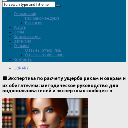
О компании
Нас рекомендуют
Вакансии
Услуги
Цены
Консультация
Вакансии
Отзывы
Отзывы от юр. лиц
Отзывы от физ. лиц
Контакты
LIBRARY
🟩 Экспертиза по расчету ущерба рекам и озерам и
их обитателям: методическое руководство для
водопользователей и экспертных сообществ