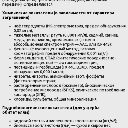
передачи). Определяются:
Химические показатели (в зависимости от характера
загрязнения):
нефтепродукты (ИК-спектрометрия, предел обнаружения
0,02 мг/л);
тяжелые металлы: ртуть (0,0001 мг/л), кадмий, свинец,
медь, цинк, никель, хром, мышьяк (атомно-
абсорбционная спектрометрия — ААС, или ICP-MS);
фенолы (флуоресцентный метод, газовая
хроматография, предел обнаружения 0,001 мг/л);
формальдегид, СПАВ (синтетические поверхностно-
активные вещества) — фотоколориметрия;
пестициды и гербициды (ГХ-МС, ВЭЖХ, предел
обнаружения 0,0001 мг/л);
нитраты, нитриты, аммонийный азот, фосфаты
(фотоколориметрия);
растворенный кислород (оксиметр), биохимическое
потребление кислорода (БПК5), химическое потребление
кислорода (ХПК);
хлориды, сульфаты, общая минерализация.
Гидробиологические показатели (для ущерба
обитателям):
видовой состав и численность зоопланктона (шт/м³);
биомасса зоопланктона (г/м³) — сухой и сырой вес;