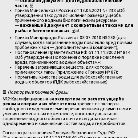
—
основной документ для гидробиологической
части
; 🧬
Приказ Минсельхоза России от 13.05.2021 № 238 «Об
утверждении такс для исчисления размера ущерба,
причиненного водным биологическим ресурсам»
—
важнейший документ с конкретными таксами для
рыбы и беспозвоночных
; 💰📊
Приказ Минприроды России от 08.07.2010 № 238 (для
случаев, когда загрязнение воды повлекло вред почвам
прибрежных зон — дополнительный компонент);
Постановление Правительства РФ от 11.11.2002 № 814
«Об утверждении Положения о порядке исчисления
вреда, причиненного водным объектам»;
Перечень загрязняющих веществ, для которых
применяются таксы (приложение к Приказу № 87);
Нормативы качества воды для рыбохозяйственных
водных объектов (ПДК рыбохозяйственные).
🟩
Повторение ключевой фразы
№2:
Квалифицированная
экспертиза по расчету ущерба
рекам и озерам и их обитателям
требует от эксперта
свободного владения всеми перечисленными документами и
умения применять их в комплексе, поскольку реальное
загрязнение водного объекта почти всегда затрагивает
одновременно и химический состав воды, и гидробионтов.
Согласно разъяснениям Пленума Верховного Суда РФ
(Постановление от 30.11.2017 № 49 «О некоторых вопросах