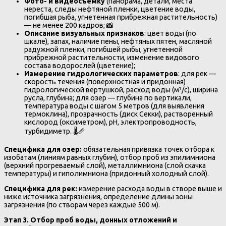
Фото- и видеосъемку
(панорама, детали, места
нереста, следы нефтяной пленки, цветение воды,
погибшая рыба, угнетенная прибрежная растительность)
— не менее 200 кадров; 📸
Описание визуальных признаков
: цвет воды (по
шкале), запах, наличие пены, нефтяных пятен, масляной
радужной пленки, погибшей рыбы, угнетенной
прибрежной растительности, изменение видового
состава водорослей (цветение);
Измерение гидрологических параметров
: для рек —
скорость течения (поверхностная и придонная)
гидрологической вертушкой, расход воды (м³/с), ширина
русла, глубина; для озер — глубина по вертикали,
температура воды с шагом 5 метров (для выявления
термоклина), прозрачность (диск Секки), растворенный
кислород (оксиметром), pH, электропроводность,
турбидиметр. 🌡️📏
Специфика для озер:
обязательная привязка точек отбора к
изобатам (линиям равных глубин), отбор проб из эпилимниона
(верхний прогреваемый слой), металлимниона (слой скачка
температуры) и гиполимниона (придонный холодный слой).
Специфика для рек:
измерение расхода воды в створе выше и
ниже источника загрязнения, определение длины зоны
загрязнения (по створам через каждые 500 м).
Этап 3. Отбор проб воды, донных отложений и