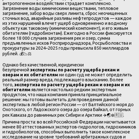
антропогенном воздействии страдает комплексно.
Загрязнение воды химическими веществами, тепловое
загрязнение, забор воды сверх лимита, сброс неочищенных
сточных вод, аварийные разливы нефтепродуктов — каждое
из этих нарушений влечет ущерб одновременно и водному
объекту как таковому (химический компонент), и его живым
обитателям (гидробионтам). Ежегодно в России фиксируется
более 18 000 случаев загрязнения рек и озер, сумма
предъявленных исков Росприроднадзора, Росрыболовства и
прокуратуры за 2024–2025 годы превысила 850 миллиардов
рублей. 💰📉⚖️
Однако без качественной, юридически
безупречной
экспертизы по расчету ущерба рекам и
озерам и их обитателям
ни один суд не может определить
реальный размер вреда, подлежащего взысканию. Более
того,
экспертиза по расчету ущерба рекам и озерам и их
обитателям
является настолько редким экспертным
продуктом, что наша компания приняла принципиальное
решение: мы готовы вылетать для проведения данной
экспертизы в любой регион России — от Балтийского моря до
Охотского, от Ладожского озера до озера Байкал, от горных
рек Кавказа до равнинных рек Сибири и Арктики ✈️🌏❄️🇷🇺.
Причина проста: во всей Российской Федерации насчитывается
менее 80 аттестованных экспертов-гидрологов, гидрохимиков
и гидробиологов, способных выполнить такое комплексное
исследование на уровне требований арбитражных судов и