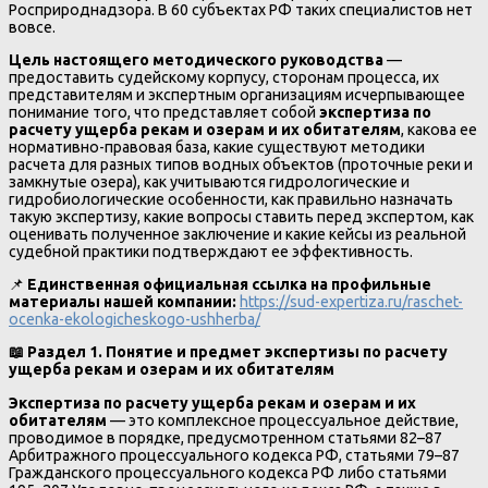
Росприроднадзора. В 60 субъектах РФ таких специалистов нет
вовсе.
Цель настоящего методического руководства
—
предоставить судейскому корпусу, сторонам процесса, их
представителям и экспертным организациям исчерпывающее
понимание того, что представляет собой
экспертиза по
расчету ущерба рекам и озерам и их обитателям
, какова ее
нормативно-правовая база, какие существуют методики
расчета для разных типов водных объектов (проточные реки и
замкнутые озера), как учитываются гидрологические и
гидробиологические особенности, как правильно назначать
такую экспертизу, какие вопросы ставить перед экспертом, как
оценивать полученное заключение и какие кейсы из реальной
судебной практики подтверждают ее эффективность.
📌
Единственная официальная ссылка на профильные
материалы нашей компании:
https://sud-expertiza.ru/raschet-
ocenka-ekologicheskogo-ushherba/
📖
Раздел 1. Понятие и предмет экспертизы по расчету
ущерба рекам и озерам и их обитателям
Экспертиза по расчету ущерба рекам и озерам и их
обитателям
— это комплексное процессуальное действие,
проводимое в порядке, предусмотренном статьями 82–87
Арбитражного процессуального кодекса РФ, статьями 79–87
Гражданского процессуального кодекса РФ либо статьями