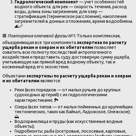
Гидрологический компонент
— учет особенностей
водного объекта: для рек — скорость течения, расход
воды, длина зоны загрязнения; для озер —
стратификация (термическое расслоение), накопление
загрязнителей в донных отложениях, время водообмена.
🌊📏
🟩
Повторение ключевой фразы №1:
Только комплексная,
объединяющая все три компонента
экспертиза по расчету
ущерба рекам и озерам и их обитателям
позволяет
охватить всю полноту последствий антропогенного
воздействия и представить суду достоверную сумму ущерба,
учитывающую как прямой вред водному объекту, так и
косвенный вред его экосистеме.
Объектами
экспертизы по расчету ущерба рекам и озерам
и их обитателям
являются:
Реки (всех порядков — от малых ручьев до крупных
судоходных артерий) с их гидрологическими
характеристиками; 🏞️
Озера (всех типов — от малых пойменных до крупнейших
тектонических, таких как Байкал, Ладожское, Онежское);
🌅
Водохранилища и пруды (как искусственные водные
объекты);
Гидробионты: рыба (осетровые, лососевые, карповые,
сиговые, окуневые и др.), зоопланктон (дафнии, циклопы,