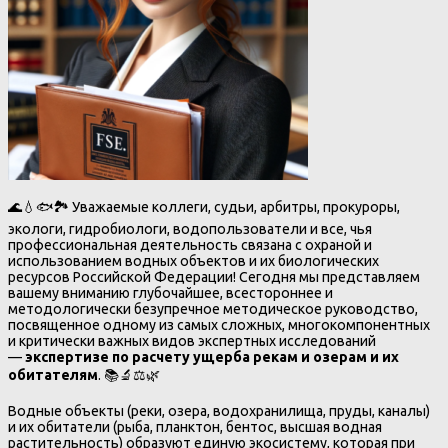
🌊💧🐟🏞️ Уважаемые коллеги, судьи, арбитры, прокуроры,
экологи, гидробиологи, водопользователи и все, чья
профессиональная деятельность связана с охраной и
использованием водных объектов и их биологических
ресурсов Российской Федерации! Сегодня мы представляем
вашему вниманию глубочайшее, всестороннее и
методологически безупречное методическое руководство,
посвященное одному из самых сложных, многокомпонентных
и критически важных видов экспертных исследований
—
экспертизе по расчету ущерба рекам и озерам и их
обитателям
. 📚🔬⚖️🌿
Водные объекты (реки, озера, водохранилища, пруды, каналы)
и их обитатели (рыба, планктон, бентос, высшая водная
растительность) образуют единую экосистему, которая при