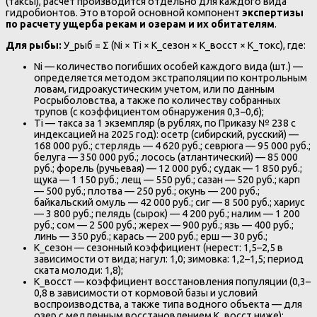
(таксы), расчет производится отдельно для каждого вида
гидробионтов. Это второй основной компонент
экспертизы
по расчету ущерба рекам и озерам и их обитателям
.
Для рыбы:
У_рыб = Σ (Ni × Тi × K_сезон × K_восст × K_токс), где:
Ni — количество погибших особей каждого вида (шт.) —
определяется методом экстраполяции по контрольным
ловам, гидроакустическим учетом, или по данным
Росрыболовства, а также по количеству собранных
трупов (с коэффициентом обнаружения 0,3–0,6);
Тi — такса за 1 экземпляр (в рублях, по Приказу № 238 с
индексацией на 2025 год): осетр (сибирский, русский) —
168 000 руб.; стерлядь — 4 620 руб.; севрюга — 95 000 руб.;
белуга — 350 000 руб.; лосось (атлантический) — 85 000
руб.; форель (ручьевая) — 12 000 руб.; судак — 1 850 руб.;
щука — 1 150 руб.; лещ — 550 руб.; сазан — 520 руб.; карп
— 500 руб.; плотва — 250 руб.; окунь — 200 руб.;
байкальский омуль — 42 000 руб.; сиг — 8 500 руб.; хариус
— 3 800 руб.; пелядь (сырок) — 4 200 руб.; налим — 1 200
руб.; сом — 2 500 руб.; жерех — 900 руб.; язь — 400 руб.;
линь — 350 руб.; карась — 200 руб.; ерш — 30 руб.;
K_сезон — сезонный коэффициент (нерест: 1,5–2,5 в
зависимости от вида; нагул: 1,0; зимовка: 1,2–1,5; период
ската молоди: 1,8);
K_восст — коэффициент восстановления популяции (0,3–
0,8 в зависимости от кормовой базы и условий
воспроизводства, а также типа водного объекта — для
озер с медленным восстановлением K_восст ниже);