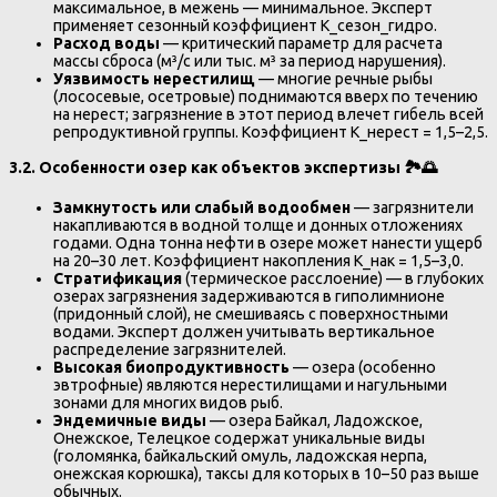
максимальное, в межень — минимальное. Эксперт
применяет сезонный коэффициент K_сезон_гидро.
Расход воды
— критический параметр для расчета
массы сброса (м³/с или тыс. м³ за период нарушения).
Уязвимость нерестилищ
— многие речные рыбы
(лососевые, осетровые) поднимаются вверх по течению
на нерест; загрязнение в этот период влечет гибель всей
репродуктивной группы. Коэффициент K_нерест = 1,5–2,5.
3.2. Особенности озер как объектов экспертизы
🏞
🌅
Замкнутость или слабый водообмен
— загрязнители
накапливаются в водной толще и донных отложениях
годами. Одна тонна нефти в озере может нанести ущерб
на 20–30 лет. Коэффициент накопления K_нак = 1,5–3,0.
Стратификация
(термическое расслоение) — в глубоких
озерах загрязнения задерживаются в гиполимнионе
(придонный слой), не смешиваясь с поверхностными
водами. Эксперт должен учитывать вертикальное
распределение загрязнителей.
Высокая биопродуктивность
— озера (особенно
эвтрофные) являются нерестилищами и нагульными
зонами для многих видов рыб.
Эндемичные виды
— озера Байкал, Ладожское,
Онежское, Телецкое содержат уникальные виды
(голомянка, байкальский омуль, ладожская нерпа,
онежская корюшка), таксы для которых в 10–50 раз выше
обычных.