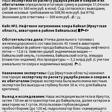
Наша
экспертиза по расчету ущерба рекам и озерам и их
обитателям
определила итоговую сумму в размере 51,04 млн
руб. (вместо 560 млн руб. в иске). Суд согласился с выводами,
снизив исковые требования на 508,96 млн руб. (на 91%).
Экономия для ответчика — 509 млн руб. 💰✅⚖️
Кейс №2. Нефтяное загрязнение озера Байкал (Иркутская
область, акватория в районе Байкальска)
🛢
🏞
🐟
Обстоятельства дела:
Утечка дизельного топлива с
железнодорожного состава (около 45 тонн) в акваторию
озера Байкал (в районе города Байкальск). Площадь нефтяного
пятна — 12,6 га. Заявлен ущерб эндемичным видам —
байкальский омуль, голомянка, байкальский осетр, эпишура
(планктон-эндемик). Иск прокуратуры — 3,2 млрд руб. (с учетом
уникальности озера и эндемичных видов). 🏞️⚠️
Назначение экспертизы:
Суд (Иркутская область) назначил
повторную
экспертизу по расчету ущерба рекам и озерам и
их обитателям
(первая экспертиза была выполнена местным
экспертом без выезда на глубину более 50 м, что для Байкала
критично).
Выезд и исследование:
Наша экспедиция вылетела в Иркутск,
затем 150 км автотранспортом до Байкальска, далее катером в
акваторию на 3 суток. Использован глубоководный
пробоотборник (до 120 м), гидролокатор бокс-сканирующего