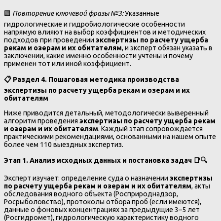
🟩
Повторение ключевой фразы №3:
Указанные
гидрологические и гидробиологические особенности
напрямую влияют на выбор коэффициентов и методических
подходов при проведении
экспертизы по расчету ущерба
рекам и озерам и их обитателям
, и эксперт обязан указать в
заключении, какие именно особенности учтены и почему
применен тот или иной коэффициент.
📋
Раздел 4. Пошаговая методика производства
экспертизы по расчету ущерба рекам и озерам и их
обитателям
Ниже приводится детальный, методологически выверенный
алгоритм проведения
экспертизы по расчету ущерба рекам
и озерам и их обитателям
. Каждый этап сопровождается
практическими рекомендациями, основанными на нашем опыте
более чем 110 выездных экспертиз.
Этап 1. Анализ исходных данных и постановка задач
📑🔍
Эксперт изучает: определение суда о назначении
экспертизы
по расчету ущерба рекам и озерам и их обитателям
, акты
обследования водного объекта (Росприроднадзор,
Росрыболовство), протоколы отбора проб (если имеются),
данные о фоновых концентрациях за предыдущие 3–5 лет
(Росгидромет), гидрологическую характеристику водного