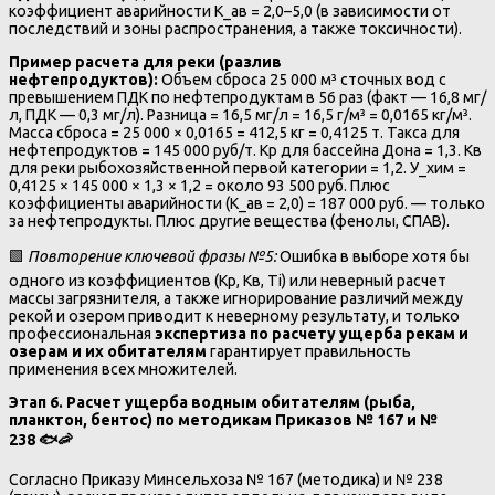
коэффициент аварийности K_ав = 2,0–5,0 (в зависимости от
последствий и зоны распространения, а также токсичности).
Пример расчета для реки (разлив
нефтепродуктов):
Объем сброса 25 000 м³ сточных вод с
превышением ПДК по нефтепродуктам в 56 раз (факт — 16,8 мг/
л, ПДК — 0,3 мг/л). Разница = 16,5 мг/л = 16,5 г/м³ = 0,0165 кг/м³.
Масса сброса = 25 000 × 0,0165 = 412,5 кг = 0,4125 т. Такса для
нефтепродуктов = 145 000 руб/т. Kр для бассейна Дона = 1,3. Кв
для реки рыбохозяйственной первой категории = 1,2. У_хим =
0,4125 × 145 000 × 1,3 × 1,2 = около 93 500 руб. Плюс
коэффициенты аварийности (K_ав = 2,0) = 187 000 руб. — только
за нефтепродукты. Плюс другие вещества (фенолы, СПАВ).
🟩
Повторение ключевой фразы №5:
Ошибка в выборе хотя бы
одного из коэффициентов (Kр, Кв, Тi) или неверный расчет
массы загрязнителя, а также игнорирование различий между
рекой и озером приводит к неверному результату, и только
профессиональная
экспертиза по расчету ущерба рекам и
озерам и их обитателям
гарантирует правильность
применения всех множителей.
Этап 6. Расчет ущерба водным обитателям (рыба,
планктон, бентос) по методикам Приказов № 167 и №
238
🐟🦐
Согласно Приказу Минсельхоза № 167 (методика) и № 238