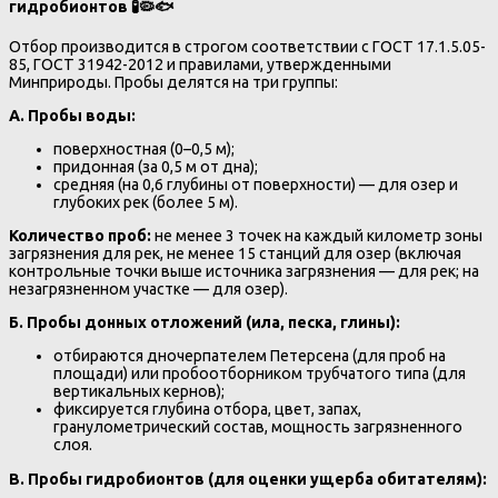
гидробионтов
🧪🦠🐟
Отбор производится в строгом соответствии с ГОСТ 17.1.5.05-
85, ГОСТ 31942-2012 и правилами, утвержденными
Минприроды. Пробы делятся на три группы:
А. Пробы воды:
поверхностная (0–0,5 м);
придонная (за 0,5 м от дна);
средняя (на 0,6 глубины от поверхности) — для озер и
глубоких рек (более 5 м).
Количество проб:
не менее 3 точек на каждый километр зоны
загрязнения для рек, не менее 15 станций для озер (включая
контрольные точки выше источника загрязнения — для рек; на
незагрязненном участке — для озер).
Б. Пробы донных отложений (ила, песка, глины):
отбираются дночерпателем Петерсена (для проб на
площади) или пробоотборником трубчатого типа (для
вертикальных кернов);
фиксируется глубина отбора, цвет, запах,
гранулометрический состав, мощность загрязненного
слоя.
В. Пробы гидробионтов (для оценки ущерба обитателям):