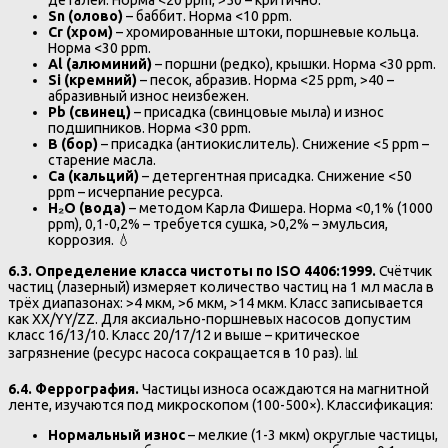
деталей. Норма <20 ppm, >50 – критично.
Sn (олово)
– баббит. Норма <10 ppm.
Cr (хром)
– хромированные штоки, поршневые кольца.
Норма <30 ppm.
Al (алюминий)
– поршни (редко), крышки. Норма <30 ppm.
Si (кремний)
– песок, абразив. Норма <25 ppm, >40 –
абразивный износ неизбежен.
Pb (свинец)
– присадка (свинцовые мыла) и износ
подшипников. Норма <30 ppm.
B (бор)
– присадка (антиокислитель). Снижение <5 ppm –
старение масла.
Ca (кальций)
– детергентная присадка. Снижение <50
ppm – исчерпание ресурса.
H₂O (вода)
– методом Карла Фишера. Норма <0,1% (1000
ppm), 0,1-0,2% – требуется сушка, >0,2% – эмульсия,
коррозия. 💧
6.3. Определение класса чистоты по ISO 4406:1999.
Счётчик
частиц (лазерный) измеряет количество частиц на 1 мл масла в
трёх диапазонах: >4 мкм, >6 мкм, >14 мкм. Класс записывается
как XX/YY/ZZ. Для аксиально-поршневых насосов допустим
класс 16/13/10. Класс 20/17/12 и выше – критическое
загрязнение (ресурс насоса сокращается в 10 раз). 📊
6.4. Феррография.
Частицы износа осаждаются на магнитной
ленте, изучаются под микроскопом (100-500×). Классификация:
Нормальный износ
– мелкие (1-3 мкм) округлые частицы,