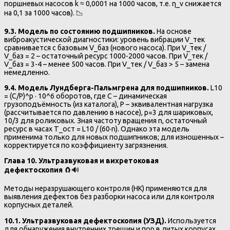
поршневых насосов k ≈ 0,0001 на 1000 часов, т.е. η_v снижается
на 0,1 за 1000 часов). 📉
9.3. Модель по состоянию подшипников.
На основе
виброакустической диагностики: уровень вибрации V_тек
сравнивается с базовым V_баз (нового насоса). При V_тек /
V_баз = 2 – остаточный ресурс 1000-2000 часов. При V_тек /
V_баз = 3-4 – менее 500 часов. При V_тек / V_баз > 5 – замена
немедленно.
9.4. Модель Лундберга-Пальмгрена для подшипников.
L10
= (C/P)^p · 10^6 оборотов, где C – динамическая
грузоподъёмность (из каталога), P – эквивалентная нагрузка
(рассчитывается по давлению в насосе), p=3 для шариковых,
10/3 для роликовых. Зная частоту вращения n, остаточный
ресурс в часах T_ост = L10 / (60·n). Однако эта модель
применима только для новых подшипников; для изношенных –
корректируется по коэффициенту загрязнения.
Глава 10. Ультразвуковая и вихретоковая
дефектоскопия
🧲🔊
Методы неразрушающего контроля (НК) применяются для
выявления дефектов без разборки насоса или для контроля
корпусных деталей.
10.1. Ультразвуковая дефектоскопия (УЗД).
Используется
для обнаружения внутренних трещин и пор в литых корпусах.