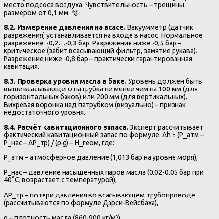
место подсоса воздуха. Чувствительность – трещины
размером от 0,1 мм. 🫧
8.2. Измерение давления на всасе.
Вакуумметр (датчик
разрежения) устанавливается на входе в насос. Нормальное
разрежение: -0,2…-0,3 бар. Разрежение ниже -0,5 бар –
критическое (забит всасывающий фильтр, замятие рукава).
Разрежение ниже -0,8 бар – практически гарантированная
кавитация.
8.3. Проверка уровня масла в баке.
Уровень должен быть
выше всасывающего патрубка не менее чем на 100 мм (для
горизонтальных баков) или 200 мм (для вертикальных).
Вихревая воронка над патрубком (визуально) – признак
недостаточного уровня.
8.4. Расчёт кавитационного запаса.
Эксперт рассчитывает
фактический кавитационный запас по формуле: Δh = (P_атм –
P_нас – ΔP_тр) / (ρ·g) – H_геом, где:
P_атм – атмосферное давление (1,013 бар на уровне моря),
P_нас – давление насыщенных паров масла (0,02-0,05 бар при
40°C, возрастает с температурой),
ΔP_тр – потери давления во всасывающем трубопроводе
(рассчитываются по формуле Дарси-Вейсбаха),
ρ – плотность масла (860-900 кг/м³),