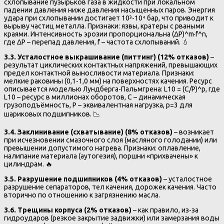
схлопывание пузырьков газа в жидкости при локальном
падении давления ниже давления насыщенных паров. Энергия
удара при схлопывании достигает 10³-10⁴ бар, что приводит к
вырыву частиц металла. Признаки: язвы, кратеры с рваными
краями. Интенсивность эрозии пропорциональна (ΔP)^m·f^n,
где ΔP – перепад давления, f – частота схлопываний. 💧
3.3. Усталостное выкрашивание (питтинг) (12% отказов)
–
результат циклических контактных напряжений, превышающих
предел контактной выносливости материала. Признаки:
мелкие раковины (0,1-1,0 мм) на поверхностях качения. Ресурс
описывается моделью Лундберга-Пальмгрена: L10 = (C/P)^p, где
L10 – ресурс в миллионах оборотов, C – динамическая
грузоподъёмность, P – эквивалентная нагрузка, p=3 для
шариковых подшипников. 📉
3.4. Заклинивание (схватывание) (8% отказов)
– возникает
при исчезновении смазочного слоя (масляного голодании) или
превышении допустимого нагрева. Признаки: оплавление,
налипание материала (аутогезия), поршни «прихвачены» к
цилиндрам. 🔥
3.5. Разрушение подшипников (4% отказов)
– усталостное
разрушение сепараторов, тел качения, дорожек качения. Часто
вторично по отношению к загрязнению масла.
3.6. Трещины корпуса (2% отказов)
– как правило, из-за
гидроударов (резкое закрытие задвижки) или замерзания воды