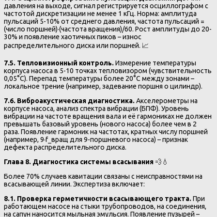
давления на выходе, сигнал регистрируется осциллографом с
частотой дискретизации не менее 1 кГц. Норма: амплитуда
пульсаций 5-10% от среднего давления, частота пульсаций =
(число поршней)·(частота вращения)/60. Рост амплитуды до 20-
30% и появление хаотичных пиков – износ
распределительного диска или поршней. 📈
7.5. Тепловизионный контроль.
Измерение температуры
корпуса насоса в 5-10 точках тепловизором (чувствительность
0,05°C). Перепад температуры более 20°C между зонами –
локальное трение (например, задевание поршня о цилиндр).
7.6. Виброакустическая диагностика.
Акселерометры на
корпусе насоса, анализ спектра вибрации (БПФ). Уровень
вибрации на частоте вращения вала и её гармониках не должен
превышать базовый уровень (нового насоса) более чем в 2
раза. Появление гармоник на частотах, кратных числу поршней
(например, 9·f_вращ для 9-поршневого насоса) – признак
дефекта распределительного диска.
Глава 8. Диагностика системы всасывания
💨💧
Более 70% случаев кавитации связаны с неисправностями на
всасывающей линии. Экспертиза включает:
8.1. Проверка герметичности всасывающего тракта.
При
работающем насосе на стыки трубопроводов, на соединения,
на сапун наносится мыльная эмульсия. Появление пузырей –