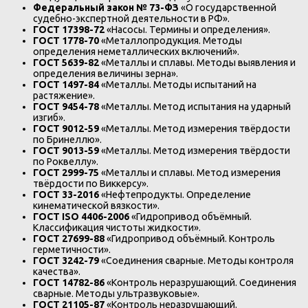
Федеральный закон № 73-ФЗ
«О государственной
судебно-экспертной деятельности в РФ».
ГОСТ 17398-72
«Насосы. Термины и определения».
ГОСТ 1778-70
«Металлопродукция. Методы
определения неметаллических включений».
ГОСТ 5639-82
«Металлы и сплавы. Методы выявления и
определения величины зерна».
ГОСТ 1497-84
«Металлы. Методы испытаний на
растяжение».
ГОСТ 9454-78
«Металлы. Метод испытания на ударный
изгиб».
ГОСТ 9012-59
«Металлы. Метод измерения твёрдости
по Бринеллю».
ГОСТ 9013-59
«Металлы. Метод измерения твёрдости
по Роквеллу».
ГОСТ 2999-75
«Металлы и сплавы. Метод измерения
твёрдости по Виккерсу».
ГОСТ 33-2016
«Нефтепродукты. Определение
кинематической вязкости».
ГОСТ ISO 4406-2006
«Гидропривод объёмный.
Классификация чистоты жидкости».
ГОСТ 27699-88
«Гидропривод объёмный. Контроль
герметичности».
ГОСТ 3242-79
«Соединения сварные. Методы контроля
качества».
ГОСТ 14782-86
«Контроль неразрушающий. Соединения
сварные. Методы ультразвуковые».
ГОСТ 21105-87
«Контроль неразрушающий.