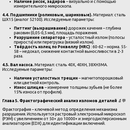
Наличие рисок, задиров
– визуально и с помощью
измерительного микроскопа.
4.4. Подшипники (роликовые, шариковые).
Материал: сталь
ШХ15 (аналог 52100). Исследуемые параметры:
Питтинг (выкрашивание)
дорожек качения – глубина
раковин (0,05-0,5 мм), площадь поражения.
Разрушение сепаратора
– усталостный излом (полосы
прироста) или перегрузка (вязкий излом).
Твёрдость колец по Роквеллу (HRC)
: 60-62 – норма. 55-
58 – недокал, снижение контактной выносливости в 2-3
раза.
4.5. Вал насоса.
Материал: сталь 40Х, 40ХН, 38ХН3МА.
Исследуемые параметры:
Наличие усталостных трещин
– магнитопорошковый
или цветной контроль.
Износ шлицев
– измерение толщины зубьев (не более
15% износа от профиля).
Глава 5. Фрактографический анализ изломов деталей
🔬💬
Фрактография – ключевой метод определения механизма
разрушения. Используется растровый электронный микроскоп
(РЭМ) с увеличением от 50× до 10000× и энергодисперсионным
анализатором (EDX) для идентификации включений.