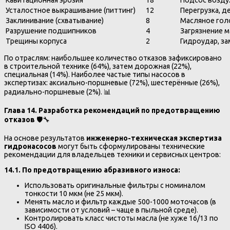
Усталостное выкрашивание (питтинг)
12
Перегрузка, д
Заклинивание (схватывание)
8
Масляное гол
Разрушение подшипников
4
Загрязнение м
Трещины корпуса
2
Гидроудар, за
По отраслям: наибольшее количество отказов зафиксировано
в строительной технике (64%), затем дорожная (22%),
специальная (14%). Наиболее частые типы насосов в
экспертизах: аксиально-поршневые (72%), шестерённые (26%),
радиально-поршневые (2%). 📊
Глава 14. Разработка рекомендаций по предотвращению
отказов
🛡️🔧
На основе результатов
инженерно-техническая экспертиза
гидронасосов
могут быть сформулированы технические
рекомендации для владельцев техники и сервисных центров:
14.1. По предотвращению абразивного износа:
Использовать оригинальные фильтры с номиналом
тонкости 10 мкм (не 25 мкм).
Менять масло и фильтр каждые 500-1000 моточасов (в
зависимости от условий – чаще в пыльной среде).
Контролировать класс чистоты масла (не хуже 16/13 по
ISO 4406).