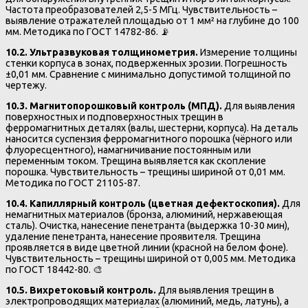
Частота преобразователей 2,5-5 МГц. Чувствительность –
выявление отражателей площадью от 1 мм² на глубине до 100
мм. Методика по ГОСТ 14782-86. 📡
10.2. Ультразвуковая толщинометрия.
Измерение толщины
стенки корпуса в зонах, подверженных эрозии. Погрешность
±0,01 мм. Сравнение с минимально допустимой толщиной по
чертежу.
10.3. Магнитопорошковый контроль (МПД).
Для выявления
поверхностных и подповерхностных трещин в
ферромагнитных деталях (валы, шестерни, корпуса). На деталь
наносится суспензия ферромагнитного порошка (чёрного или
флуоресцентного), намагничивание постоянным или
переменным током. Трещина выявляется как скопление
порошка. Чувствительность – трещины шириной от 0,01 мм.
Методика по ГОСТ 21105-87.
10.4. Капиллярный контроль (цветная дефектоскопия).
Для
немагнитных материалов (бронза, алюминий, нержавеющая
сталь). Очистка, нанесение пенетранта (выдержка 10-30 мин),
удаление пенетранта, нанесение проявителя. Трещина
проявляется в виде цветной линии (красной на белом фоне).
Чувствительность – трещины шириной от 0,005 мм. Методика
по ГОСТ 18442-80. 🎨
10.5. Вихретоковый контроль.
Для выявления трещин в
электропроводящих материалах (алюминий, медь, латунь), а