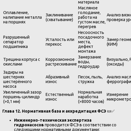
материала
Масляное
Оплавление,
голодание,
Заклинивание
Анализ вязк
налипание металла
работа на
(схватывание)
проверка ур
на поршнях
густом масле,
перегрев
Несоосность
Разрушенный
посадочного
Усталость или
Замер геом
сепаратор
места,
перекос
(КИМ)
подшипника
дефект
монтажа
Замерзание
Трещина корпуса с
Коррозионное
Визуально,
воды,
окислами
растрескивание
(оксиды)
гидроудар
Задиры на
шестернях
Абразивный
Песок, пыль,
Анализ масл
шестерённого
износ
стружка
феррографи
насоса
Увеличенный зазор
Нормальная
Естественный
Измерение
поршень-цилиндр
наработка
износ
микрометр
(>0,1 мм)
(>8000 часов)
Глава 12. Нормативная база и аккредитация ФСЭ
📜✅
Инженерно-техническая экспертиза
гидронасосов
проводится ФСЭ в соответствии со
следующими нормативными документами: