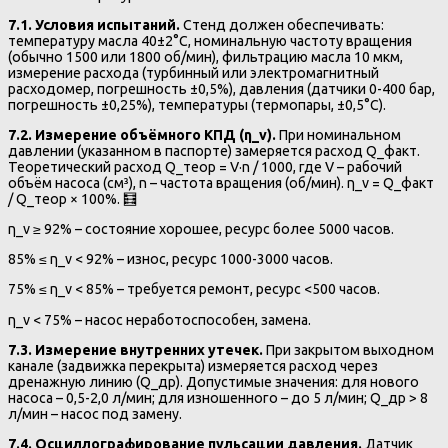
7.1. Условия испытаний.
Стенд должен обеспечивать:
температуру масла 40±2°C, номинальную частоту вращения
(обычно 1500 или 1800 об/мин), фильтрацию масла 10 мкм,
измерение расхода (турбинный или электромагнитный
расходомер, погрешность ±0,5%), давления (датчики 0-400 бар,
погрешность ±0,25%), температуры (термопары, ±0,5°C).
7.2. Измерение объёмного КПД (η_v).
При номинальном
давлении (указанном в паспорте) замеряется расход Q_факт.
Теоретический расход Q_теор = V·n / 1000, где V – рабочий
объём насоса (см³), n – частота вращения (об/мин). η_v = Q_факт
/ Q_теор × 100%. 🧮
η_v ≥ 92% – состояние хорошее, ресурс более 5000 часов.
85% ≤ η_v < 92% – износ, ресурс 1000-3000 часов.
75% ≤ η_v < 85% – требуется ремонт, ресурс <500 часов.
η_v < 75% – насос неработоспособен, замена.
7.3. Измерение внутренних утечек.
При закрытом выходном
канале (задвижка перекрыта) измеряется расход через
дренажную линию (Q_др). Допустимые значения: для нового
насоса – 0,5-2,0 л/мин; для изношенного – до 5 л/мин; Q_др > 8
л/мин – насос под замену.
7.4. Осциллографирование пульсации давления.
Датчик