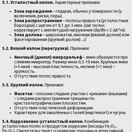
5.1. Усталостный излом.
Характерные признаки:
Зона зарождения
– гладкая, обычно у поверхности (у
включения, риски, поры).
Зона распространения
– полосы прироста (усталостные
бороздки) с шагом от 0,1 до 5 мкм. Шаг полос
коррелирует с амплитудой нагружения (da/dN = C·ΔK^m).
Зона долома
– шероховатая, ямочная (вязкий долом) или
фасетированная (хрупкий долом). 📐
5.2. Вязкий излом (перегрузка).
Признаки:
Ямочный (димпл) микрорельеф
– ямки образуются при
слиянии микропор. Размер ямок 0,5-10 мкм. Крупные ямки
(>5 мкм) – высокая пластичность, мелкие (<1 мкм) –
хрупкость.
Отсутствие полос прироста.
5.3. Хрупкий излом.
Признаки:
Фасетки
– плоские гладкие участки с «реками» (языками)
– следами распространения трещины по
кристаллографическим плоскостям.
Отсутствие пластической деформации.
Характерен для закалённых сталей (мартенсит) и чугуна.
5.4. Коррозионно-усталостный излом.
Комбинация
усталостных полос и продуктов коррозии (оксиды Fe₂O₃,
Fe₃O₄). Свидетельствует о развитии трещины в агрессивной