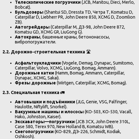
Телескопические погрузчики
(JCB, Manitou, Dieci, Merlo,
Bobcat).
Бульдозеры
(Shantui SD, Dressta TD, Четра Т, Komatsu D,
Caterpillar D, Liebherr PR, John Deere 850, XCMG D, Zoomlion
ZB).
Автогрейдеры
(Caterpillar M, ДЗ-98, John Deere 872,
Komatsu GD, XCMG GR, LiuGong G).
Автокраны
, башенные краны, бетононасосы,
вибропогружатели.
2.2. Дорожно-строительная техника
🛣️
Асфальтоукладчики
(Vogele, Demag, Dynapac, Sumitomo,
Caterpillar, Volvo, XCMG, LiuGong, Bomag, Ammann).
Дорожные катки
(Hamm, Bomag, Ammann, Caterpillar,
Dynapac, XCMG, Sakai).
Фрезы
дорожные
(Wirtgen, Caterpillar, XCMG, Bomag).
2.3.
Специальная
техника
🚛
Автовышки
и
подъёмники
(JLG, Genie, VSG, Palfinger,
Haulotte, Niftylift, Snorkel).
Вакуумные машины и илососы
(КО-503, КО-530, Vacall,
Hako, Johnston, Kaiser).
Экскаваторы
—
погрузчики
(JCB 3CX, John Deere 310L,
Case 580, Terex 970, New Holland B, Komatsu WB).
Снегопогрузчики
(КО-829, ДЭ-226, Schmidt, Kodiak,
Oshkosh).