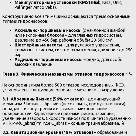
Манипуляторные
установки
(
КМУ
)
(Hiab, Fassi, Unic,
Palfinger, Amco Veba).
Конструктивно все эти машины оснащаются тремя основными
типами гидронасосов:
Аксиально-поршневые насосы
(с наклонной шайбой
или наклонным блоком) – для главных гидросистем,
давление до 450 бар, рабочий объём 28-500 см³.
Шестерённые насосы
– для рулевого управления,
тормозных систем, систем охлаждения, давление до 250
бар.
Радиально-поршневые насосы
– редко, для особо
высоких давлений.
Глава 3. Физические механизмы отказов гидронасосов
⚡🔧
На основе анализа более 500 отказов, исследованных ФСЭ,
установлены следующие основные механизмы разрушения:
3.1. Абразивный износ (56% отказов)
– доминирующий
механизм. Частицы абразива (песок, пыль, продукты износа)
попадают в зону трения и вызывают микрорезание
поверхностей. Характерные признаки: риски, царапины,
увеличение зазоров. Скорость износа подчиняется уравнению
V = k·P·v·(C_abraz)^n, где C_abraz – концентрация абразива. 🧴
3.2. Кавитационная эрозия (18% отказов)
– образование и