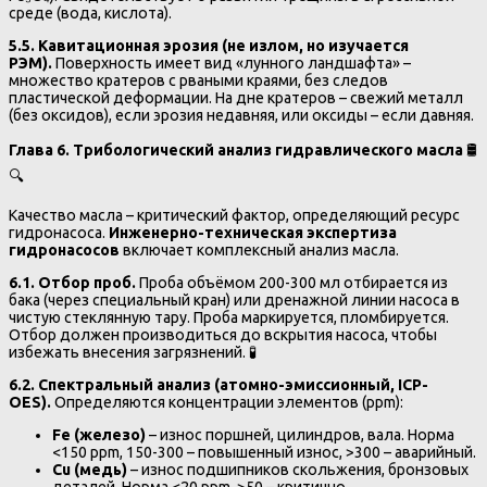
среде (вода, кислота).
5.5. Кавитационная эрозия (не излом, но изучается
РЭМ).
Поверхность имеет вид «лунного ландшафта» –
множество кратеров с рваными краями, без следов
пластической деформации. На дне кратеров – свежий металл
(без оксидов), если эрозия недавняя, или оксиды – если давняя.
Глава 6. Трибологический анализ гидравлического масла
🛢️
🔍
Качество масла – критический фактор, определяющий ресурс
гидронасоса.
Инженерно-техническая экспертиза
гидронасосов
включает комплексный анализ масла.
6.1. Отбор проб.
Проба объёмом 200-300 мл отбирается из
бака (через специальный кран) или дренажной линии насоса в
чистую стеклянную тару. Проба маркируется, пломбируется.
Отбор должен производиться до вскрытия насоса, чтобы
избежать внесения загрязнений. 🧪
6.2. Спектральный анализ (атомно-эмиссионный, ICP-
OES).
Определяются концентрации элементов (ppm):
Fe (железо)
– износ поршней, цилиндров, вала. Норма
<150 ppm, 150-300 – повышенный износ, >300 – аварийный.
Cu (медь)
– износ подшипников скольжения, бронзовых