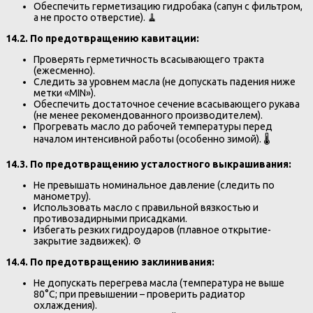
Обеспечить герметизацию гидробака (сапун с фильтром,
а не просто отверстие). 🧹
14.2. По предотвращению кавитации:
Проверять герметичность всасывающего тракта
(ежесменно).
Следить за уровнем масла (не допускать падения ниже
метки «MIN»).
Обеспечить достаточное сечение всасывающего рукава
(не менее рекомендованного производителем).
Прогревать масло до рабочей температуры перед
началом интенсивной работы (особенно зимой). 🌡️
14.3. По предотвращению усталостного выкрашивания:
Не превышать номинальное давление (следить по
манометру).
Использовать масло с правильной вязкостью и
противозадирными присадками.
Избегать резких гидроударов (плавное открытие-
закрытие задвижек). ⚙️
14.4. По предотвращению заклинивания:
Не допускать перегрева масла (температура не выше
80°C; при превышении – проверить радиатор
охлаждения).