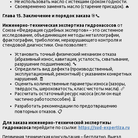
Не использовать масло с истёкшим сроком годности.
Своевременно заменять масло (старение присадок). 🔥
Глава 15. Заключение и порядок заказа
🎯📞
Инженерно-техническая экспертиза гидронасосов
от
Союза «Федерация судебных экспертов» – это системное
исследование, объединяющее методы металлографии,
фрактографии, трибологии, неразрушающего контроля и
стендовой диагностики. Она позволяет:
Установить точный физический механизм отказа
(абразивный износ, кавитация, усталость, схватывание,
разрушение подшипников). 🔧
Определить вид дефекта (производственный,
эксплуатационный, ремонтный) с указанием конкретных
нарушений. 🧾
Оценить количественные параметры износа (зазоры,
твёрдость, шероховатость, класс чистоты масла). 📏
Рассчитать остаточный ресурс насоса (если он ещё
частично работоспособен). ⏳
Разработать рекомендации по предотвращению
повторных отказов. 📋
Для заказа инженерно-технической экспертизы
гидронасоса
перейдите по ссылке:
https://sud-expertiza.ru
Первичная техническая консультация – бесплатно. Выезд