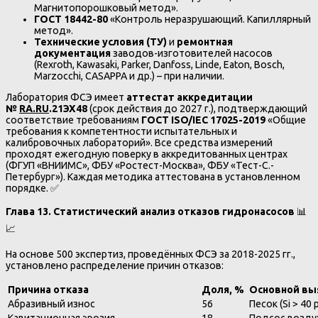
Магнитопорошковый метод».
ГОСТ 18442-80
«Контроль неразрушающий. Капиллярный
метод».
Технические условия (ТУ)
и
ремонтная
документация
заводов-изготовителей насосов
(Rexroth, Kawasaki, Parker, Danfoss, Linde, Eaton, Bosch,
Marzocchi, CASAPPA и др.) – при наличии.
Лаборатория ФСЭ имеет
аттестат аккредитации
№
RA.RU
.21ЭХ48
(срок действия до 2027 г.), подтверждающий
соответствие требованиям
ГОСТ ISO/IEC 17025-2019
«Общие
требования к компетентности испытательных и
калибровочных лабораторий». Все средства измерений
проходят ежегодную поверку в аккредитованных центрах
(ФГУП «ВНИИМС», ФБУ «Ростест-Москва», ФБУ «Тест-С.-
Петербург»). Каждая методика аттестована в установленном
порядке. ✅
Глава 13. Статистический анализ отказов гидронасосов
📊
📈
На основе 500 экспертиз, проведённых ФСЭ за 2018-2025 гг.,
установлено распределение причин отказов:
Причина отказа
Доля, %
Основной вы
Абразивный износ
56
Песок (Si > 40
Кавитационная эрозия
18
Подсос воздух