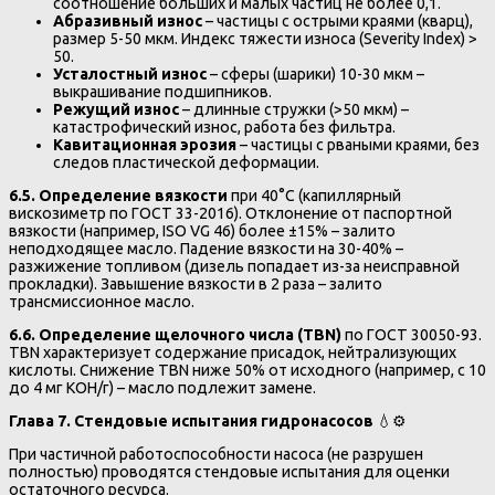
соотношение больших и малых частиц не более 0,1.
Абразивный износ
– частицы с острыми краями (кварц),
размер 5-50 мкм. Индекс тяжести износа (Severity Index) >
50.
Усталостный износ
– сферы (шарики) 10-30 мкм –
выкрашивание подшипников.
Режущий износ
– длинные стружки (>50 мкм) –
катастрофический износ, работа без фильтра.
Кавитационная эрозия
– частицы с рваными краями, без
следов пластической деформации.
6.5. Определение вязкости
при 40°C (капиллярный
вискозиметр по ГОСТ 33-2016). Отклонение от паспортной
вязкости (например, ISO VG 46) более ±15% – залито
неподходящее масло. Падение вязкости на 30-40% –
разжижение топливом (дизель попадает из-за неисправной
прокладки). Завышение вязкости в 2 раза – залито
трансмиссионное масло.
6.6. Определение щелочного числа (TBN)
по ГОСТ 30050-93.
TBN характеризует содержание присадок, нейтрализующих
кислоты. Снижение TBN ниже 50% от исходного (например, с 10
до 4 мг KOH/г) – масло подлежит замене.
Глава 7. Стендовые испытания гидронасосов
💧⚙️
При частичной работоспособности насоса (не разрушен
полностью) проводятся стендовые испытания для оценки
остаточного ресурса.