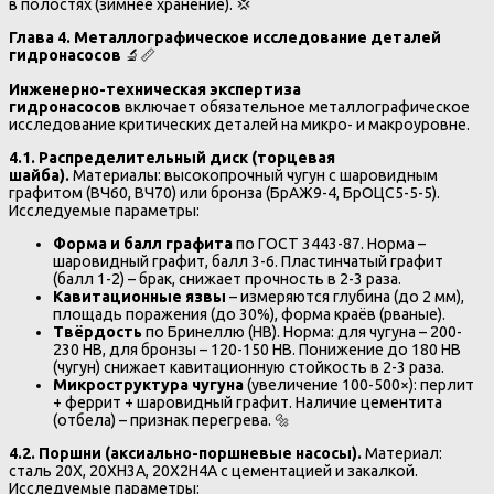
в полостях (зимнее хранение). 💢
Глава 4. Металлографическое исследование деталей
гидронасосов
🔬📏
Инженерно-техническая экспертиза
гидронасосов
включает обязательное металлографическое
исследование критических деталей на микро- и макроуровне.
4.1. Распределительный диск (торцевая
шайба).
Материалы: высокопрочный чугун с шаровидным
графитом (ВЧ60, ВЧ70) или бронза (БрАЖ9-4, БрОЦС5-5-5).
Исследуемые параметры:
Форма и балл графита
по ГОСТ 3443-87. Норма –
шаровидный графит, балл 3-6. Пластинчатый графит
(балл 1-2) – брак, снижает прочность в 2-3 раза.
Кавитационные язвы
– измеряются глубина (до 2 мм),
площадь поражения (до 30%), форма краёв (рваные).
Твёрдость
по Бринеллю (HB). Норма: для чугуна – 200-
230 HB, для бронзы – 120-150 HB. Понижение до 180 HB
(чугун) снижает кавитационную стойкость в 2-3 раза.
Микроструктура чугуна
(увеличение 100-500×): перлит
+ феррит + шаровидный графит. Наличие цементита
(отбела) – признак перегрева. 🔩
4.2. Поршни (аксиально-поршневые насосы).
Материал:
сталь 20Х, 20ХН3А, 20Х2Н4А с цементацией и закалкой.
Исследуемые параметры: