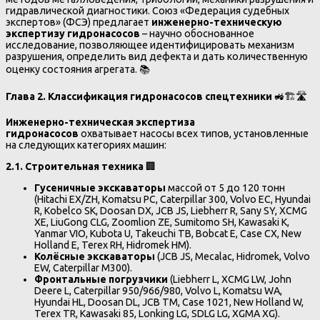
гидравлической диагностики. Союз «Федерация судебных
экспертов» (ФСЭ) предлагает
инженерно-техническую
экспертизу гидронасосов
– научно обоснованное
исследование, позволяющее идентифицировать механизм
разрушения, определить вид дефекта и дать количественную
оценку состояния агрегата. 📚
Глава 2. Классификация гидронасосов спецтехники
🚜🏗️🛣️
Инженерно-техническая экспертиза
гидронасосов
охватывает насосы всех типов, установленные
на следующих категориях машин:
2.1. Строительная техника
🏢
Гусеничные экскаваторы
массой от 5 до 120 тонн
(Hitachi EX/ZH, Komatsu PC, Caterpillar 300, Volvo EC, Hyundai
R, Kobelco SK, Doosan DX, JCB JS, Liebherr R, Sany SY, XCMG
XE, LiuGong CLG, Zoomlion ZE, Sumitomo SH, Kawasaki K,
Yanmar VIO, Kubota U, Takeuchi TB, Bobcat E, Case CX, New
Holland E, Terex RH, Hidromek HM).
Колёсные экскаваторы
(JCB JS, Mecalac, Hidromek, Volvo
EW, Caterpillar M300).
Фронтальные погрузчики
(Liebherr L, XCMG LW, John
Deere L, Caterpillar 950/966/980, Volvo L, Komatsu WA,
Hyundai HL, Doosan DL, JCB TM, Case 1021, New Holland W,
Terex TR, Kawasaki 85, Lonking LG, SDLG LG, XGMA XG).