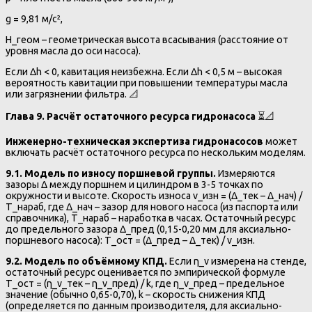
g = 9,81 м/с²,
H_геом – геометрическая высота всасывания (расстояние от
уровня масла до оси насоса).
Если Δh < 0, кавитация неизбежна. Если Δh < 0,5 м – высокая
вероятность кавитации при повышении температуры масла
или загрязнении фильтра. 📐
Глава 9. Расчёт остаточного ресурса гидронасоса
⏳📐
Инженерно-техническая экспертиза гидронасосов
может
включать расчёт остаточного ресурса по нескольким моделям.
9.1. Модель по износу поршневой группы.
Измеряются
зазоры Δ между поршнем и цилиндром в 3-5 точках по
окружности и высоте. Скорость износа v_изн = (Δ_тек – Δ_нач) /
T_нараб, где Δ_нач – зазор для нового насоса (из паспорта или
справочника), T_нараб – наработка в часах. Остаточный ресурс
до предельного зазора Δ_пред (0,15-0,20 мм для аксиально-
поршневого насоса): T_ост = (Δ_пред – Δ_тек) / v_изн.
9.2. Модель по объёмному КПД.
Если η_v измерена на стенде,
остаточный ресурс оценивается по эмпирической формуле
T_ост = (η_v_тек – η_v_пред) / k, где η_v_пред – предельное
значение (обычно 0,65-0,70), k – скорость снижения КПД
(определяется по данным производителя, для аксиально-