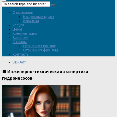
О компании
Нас рекомендуют
Вакансии
Услуги
Цены
Консультация
Вакансии
Отзывы
Отзывы от юр. лиц
Отзывы от физ. лиц
Контакты
LIBRARY
🟩 Инженерно-техническая экспертиза
гидронасосов