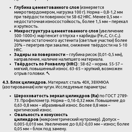
Глубина цементованного слоя
(измеряется
микротвердомером, нагрузка 100 г). Норма – 0,8-1,2 мм
при твёрдости поверхности 58-62 HRC. Менее 0,5 мм –
недостаточная износостойкость, более 1,5 мм – перекал
и хрупкость.
Микроструктура цементованного слоя
(увеличение
500-1000×): мартенсит отпуска + карбиды (Fe₃C, Cr₇C₃).
Наличие остаточного аустенита (светлые участки) более
20% – перегрев при закалке, снижение твёрдости на 5-10
HRC.
Задиры на поверхности
– глубина рисок (0,01-0,5 мм),
направление, наличие налипшего материала.
Твёрдость по Роквеллу (HRC)
: 58-62 – норма. 55-57 –
мягкий, повышенный износ. 63-65 – хрупкий, возможен
отрыв головки. 🔨
4.3. Блок цилиндров.
Материал: сталь 40Х, 38ХМЮА
(азотированная) или чугун. Исследуемые параметры:
Шероховатость зеркал цилиндров (Ra)
по ГОСТ 2789-
73. Профилометр. Норма – 0,16-0,32 мкм. Повышение до
0,63-0,8 мкм – абразивный износ. Более 0,8 мкм –
критический износ.
Овальность и конусность
цилиндров
(микрометрический нутромер). Допуск –
0,005-0,010 мм. Увеличение до 0,02-0,03 мм – износ; более
0,05 мм – блок под замену.