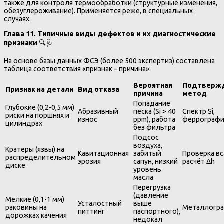
также для контроля термообработки (структурные изменения,
обезуглероживание). Применяется реже, в специальных
случаях.
Глава 11. Типичные виды дефектов и их диагностические
признаки
🔍🩺
На основе базы данных ФСЭ (более 500 экспертиз) составлена
таблица соответствия «признак – причина»:
Вероятная
Подтверж
Признак на детали
Вид отказа
причина
метод
Попадание
Глубокие (0,2-0,5 мм)
Абразивный
песка (Si > 40
Спектр Si,
риски на поршнях и
износ
ppm), работа
феррографи
цилиндрах
без фильтра
Подсос
воздуха,
Кратеры (язвы) на
Кавитационная
забитый
Проверка вс
распределительном
эрозия
сапун, низкий
расчёт Δh
диске
уровень
масла
Перегрузка
(давление
Мелкие (0,1-1 мм)
Усталостный
выше
раковины на
Металлогра
питтинг
паспортного),
дорожках качения
недокал