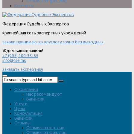
Отзывы от физ. лиц
Контакты
Федерация Судебных Экспертов
крупнейшая сеть экспертных учреждений
заявки принимаются круглосуточно без выходных
Ждем ваших заявок!
+7 (995) 100-33-55
info@fse.ms
заказать экспертизу
О компании
Нас рекомендуют
Вакансии
Услуги
Цены
Консультация
Вакансии
Отзывы
Отзывы от юр. лиц
Отзывы от физ. лиц