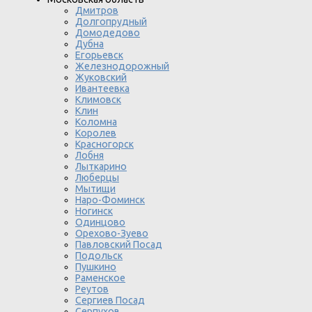
Дмитров
Долгопрудный
Домодедово
Дубна
Егорьевск
Железнодорожный
Жуковский
Ивантеевка
Климовск
Клин
Коломна
Королев
Красногорск
Лобня
Лыткарино
Люберцы
Мытищи
Наро-Фоминск
Ногинск
Одинцово
Орехово-Зуево
Павловский Посад
Подольск
Пушкино
Раменское
Реутов
Сергиев Посад
Серпухов