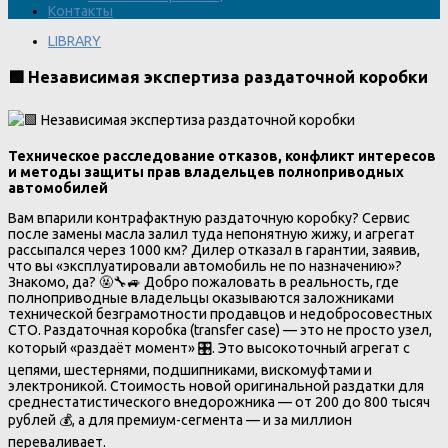
Контакты
LIBRARY
🟩 Независимая экспертиза раздаточной коробки
Техническое расследование отказов, конфликт интересов
и методы защиты прав владельцев полноприводных
автомобилей
Вам впарили контрафактную раздаточную коробку? Сервис
после замены масла залил туда непонятную жижу, и агрегат
рассыпался через 1000 км? Дилер отказал в гарантии, заявив,
что вы «эксплуатировали автомобиль не по назначению»?
Знакомо, да? 🤬🔧🚙 Добро пожаловать в реальность, где
полноприводные владельцы оказываются заложниками
технической безграмотности продавцов и недобросовестных
СТО. Раздаточная коробка (transfer case) — это не просто узел,
который «раздаёт момент» 🎛️. Это высокоточный агрегат с
цепями, шестернями, подшипниками, вискомуфтами и
электроникой. Стоимость новой оригинальной раздатки для
среднестатистического внедорожника — от 200 до 800 тысяч
рублей 💰, а для премиум-сегмента — и за миллион
переваливает.