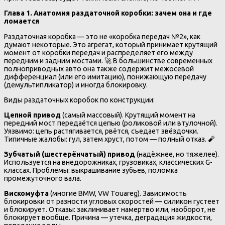
Глава 1. Анатомия раздаточной коробки: зачем она и где
ломается
Раздаточная коробка — это не «коробка передач №2», как
думают некоторые. Это агрегат, который принимает крутящий
момент от коробки передач и распределяет его между
передним и задним мостами. 🚀 В большинстве современных
полноприводных авто она также содержит межосевой
дифференциал (или его имитацию), понижающую передачу
(демультипликатор) и иногда блокировку.
Виды раздаточных коробок по конструкции:
Цепной привод
(самый массовый). Крутящий момент на
передний мост передаётся цепью (роликовой или втулочной).
Уязвимо: цепь растягивается, рвётся, съедает звёздочки.
Типичные жалобы: гул, затем хруст, потом — полный отказ. 🧨
Зубчатый (шестерёнчатый) привод
(надёжнее, но тяжелее).
Используется на внедорожниках, грузовиках, классических G-
классах. Проблемы: выкрашивание зубьев, поломка
промежуточного вала.
Вискомуфта
(многие BMW, VW Touareg). Зависимость
блокировки от разности угловых скоростей — силикон густеет
и блокирует. Отказы: заклинивает намертво или, наоборот, не
блокирует вообще. Причина — утечка, деградация жидкости,