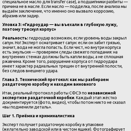
специальное масло для transfer case), а подшипники разбиты —
причина не в масле. Если масло — подделка, после анализа мы
выдаём заключение, что именно оно вызвало коррозию,
абразив или задир.
Уловка 3: «Гидроудар — вы въехали в глубокую лужу,
поэтому треснул корпус»
Реальность:
гидроудар возможен, если уровень воды закрыл
сапун. Но! Эксперт осматривает сапун: если он забит грязью,
значит, вода не могла попасть. Если чист, но внутри корпуса
есть эмульсия — проверяем следы свежего попадания: на
внутренних стенках должны быть капли воды, а не сплошная
ржавчина. Кроме того, разрушение корпуса от гидроудара
имеет характер радиальных трещин от внутренней полости,
без следов внешнего удара.
Глава 3. Технический протокол: как мы разбираем
раздаточную коробку и находим виновного
Итак, реальный протокол работы СФСЭ по
независимой
экспертизе раздаточной коробки
. Каждый этап жёстко
документируется (фото, видео), чтобы потом никто не сказал
«вы подменили деталь».
Шаг 1. Приёмка и криминалистика
Эксперт получает раздаточную коробку в упаковке
(желательно заводской или в чистом ящике). Фотографирует