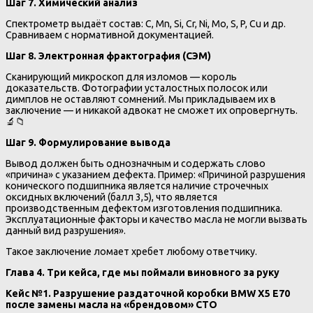
Шаг 7. Химический анализ
Спектрометр выдаёт состав: C, Mn, Si, Cr, Ni, Mo, S, P, Cu и др.
Сравниваем с нормативной документацией.
Шаг 8. Электронная фрактография (СЭМ)
Сканирующий микроскоп для изломов — король
доказательств. Фотографии усталостных полосок или
димплов не оставляют сомнений. Мы прикладываем их в
заключение — и никакой адвокат не сможет их опровергнуть.
🔬📁
Шаг 9. Формулирование вывода
Вывод должен быть однозначным и содержать слово
«причина» с указанием дефекта. Пример: «Причиной разрушения
конического подшипника является наличие строчечных
оксидных включений (балл 3,5), что является
производственным дефектом изготовления подшипника.
Эксплуатационные факторы и качество масла не могли вызвать
данный вид разрушения».
Такое заключение ломает хребет любому ответчику.
Глава 4. Три кейса, где мы поймали виновного за руку
Кейс №1. Разрушение раздаточной коробки BMW X5 E70
после замены масла на «брендовом» СТО