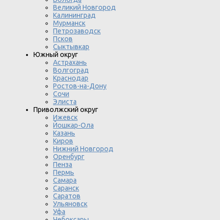
Великий Новгород
Калининград
Мурманск
Петрозаводск
Псков
Сыктывкар
Южный округ
Астрахань
Волгоград
Краснодар
Ростов-на-Дону
Сочи
Элиста
Приволжский округ
Ижевск
Йошкар-Ола
Казань
Киров
Нижний Новгород
Оренбург
Пенза
Пермь
Самара
Саранск
Саратов
Ульяновск
Уфа
Чебоксары