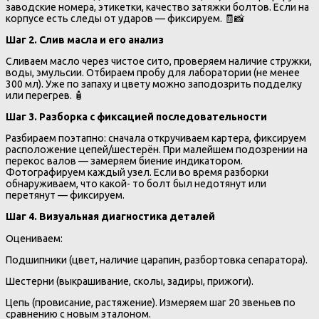
заводские номера, этикетки, качество затяжки болтов. Если на
корпусе есть следы от ударов — фиксируем. 🧾📸
Шаг 2. Слив масла и его анализ
Сливаем масло через чистое сито, проверяем наличие стружки,
воды, эмульсии. Отбираем пробу для лаборатории (не менее
300 мл). Уже по запаху и цвету можно заподозрить подделку
или перегрев. 🧴
Шаг 3. Разборка с фиксацией последовательности
Разбираем поэтапно: сначала откручиваем картера, фиксируем
расположение цепей/шестерён. При малейшем подозрении на
перекос валов — замеряем биение индикатором.
Фотографируем каждый узел. Если во время разборки
обнаруживаем, что какой- то болт был недотянут или
перетянут — фиксируем.
Шаг 4. Визуальная диагностика деталей
Оцениваем:
Подшипники (цвет, наличие царапин, разбортовка сепаратора).
Шестерни (выкрашивание, сколы, задиры, прижоги).
Цепь (провисание, растяжение). Измеряем шаг 20 звеньев по
сравнению с новым эталоном.