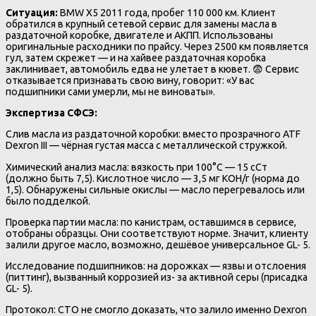
Ситуация:
BMW X5 2011 года, пробег 110 000 км. Клиент
обратился в крупный сетевой сервис для замены масла в
раздаточной коробке, двигателе и АКПП. Использованы
оригинальные расходники по прайсу. Через 2500 км появляется
гул, затем скрежет — и на хайвее раздаточная коробка
заклинивает, автомобиль едва не улетает в кювет. 😨 Сервис
отказывается признавать свою вину, говорит: «У вас
подшипники сами умерли, мы не виноваты».
Экспертиза СФСЭ:
Слив масла из раздаточной коробки: вместо прозрачного ATF
Dexron III — чёрная густая масса с металлической стружкой.
Химический анализ масла: вязкость при 100°C — 15 сСт
(должно быть 7,5). Кислотное число — 3,5 мг КОН/г (норма до
1,5). Обнаружены сильные окислы — масло перегревалось или
было подделкой.
Проверка партии масла: по канистрам, оставшимся в сервисе,
отобраны образцы. Они соответствуют норме. Значит, клиенту
залили другое масло, возможно, дешёвое универсальное GL- 5.
Исследование подшипников: на дорожках — язвы и отслоения
(питтинг), вызванный коррозией из- за активной серы (присадка
GL- 5).
Протокол: СТО не смогло доказать, что залило именно Dexron