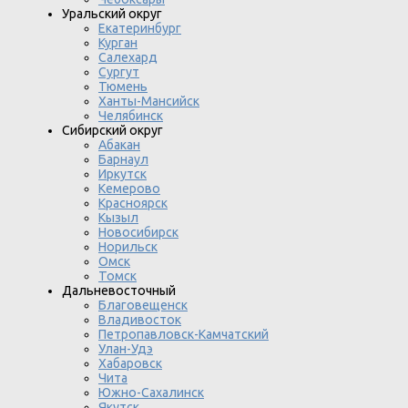
Уральский округ
Екатеринбург
Курган
Салехард
Сургут
Тюмень
Ханты-Мансийск
Челябинск
Сибирский округ
Абакан
Барнаул
Иркутск
Кемерово
Красноярск
Кызыл
Новосибирск
Норильск
Омск
Томск
Дальневосточный
Благовещенск
Владивосток
Петропавловск-Камчатский
Улан-Удэ
Хабаровск
Чита
Южно-Сахалинск
Якутск