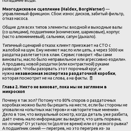
попадание воды.
Многодисковое сцепление (Haldex, BorgWarner)
—
управляемый фрикцион. Сбои: износ дисков, забитый фильтр,
отказ насоса.
Общие для всех типов элементы: входной и выходные валы
(со шлицами), подшипники (конические, шариковые), корпус
(часто алюминиевый), сальники, сапун (дыхало).
Типичный сценарий отказа: клиент приезжает на СТО с
жалобой на шум. Ему меняют масло или цепь, а через 5000 км
раздатка разлетается в хлам. Сервис говорит: «Вы сами
виноваты, масло было неправильное или агрессивно ездили».
А продавец новой раздатки (или контрактной) руками
разводит. Чтобы разорвать этот порочный круг, и
нужна
независимая экспертиза раздаточной коробки
,
которая посмотрит не на слова, а на факты. 🧾
Глава 2. Никто не виноват, пока мы не заглянем в
микроскоп
Почему я так зол? Потому что 80% споров о раздаточных
коробках можно было бы решить на месте, если бы стороны не
уповали на «опытных мастеров» и «авторитетные мнения».
Дело в том, что визуальный осмотр, когда деталь уже разбита,
даёт очень мало информации: вы видите, что цепь порвана,
но
почему
? От усталости (долгое время) или от резкого рывка?
А подшипник синий — перегрев, но это перегрев из- за