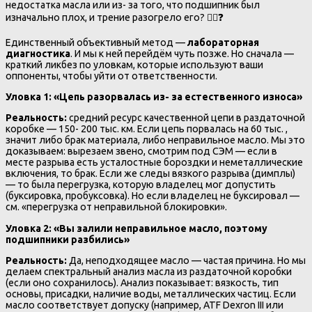
недостатка масла или из- за того, что подшипник был
изначально плох, и трение разогрело его? 🤷‍♂️❓
Единственный объективный метод —
лабораторная
диагностика
. И мы к ней перейдём чуть позже. Но сначала —
краткий ликбез по уловкам, которые используют ваши
оппоненты, чтобы уйти от ответственности.
Уловка 1: «Цепь разорвалась из- за естественного износа»
Реальность:
средний ресурс качественной цепи в раздаточной
коробке — 150- 200 тыс. км. Если цепь порвалась на 60 тыс. ,
значит либо брак материала, либо неправильное масло. Мы это
доказываем: вырезаем звено, смотрим под СЭМ — если в
месте разрыва есть усталостные бороздки и неметаллические
включения, то брак. Если же следы вязкого разрыва (димплы)
— то была перегрузка, которую владелец мог допустить
(буксировка, пробуксовка). Но если владелец не буксировал —
см. «перегрузка от неправильной блокировки».
Уловка 2: «Вы залили неправильное масло, поэтому
подшипники разбились»
Реальность:
Да, неподходящее масло — частая причина. Но мы
делаем спектральный анализ масла из раздаточной коробки
(если оно сохранилось). Анализ показывает: вязкость, тип
основы, присадки, наличие воды, металлических частиц. Если
масло соответствует допуску (например, ATF Dexron III или