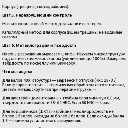
Корпус (трещины, сколы, забоины).
Шаг 5. Неразрушающий контроль
Магнитопорошковый метод для валов и шестерён.
Капиллярный метод для корпуса (ищем трещины, не видимые
глазом).
Шаг 6. Металлография и твёрдость
Из зоны разрушения вырезаем шлифы. Изучаем микроструктуру
под оптическим микроскопом (увеличение до 1000х). Измеряем
твёрдость по Роквеллу или Виккерсу.
Что мы ищем:
Для валов 40Х: структура — мартенсит отпуска (HRC 28- 35).
Если феррит+перлит — термическая обработка отсутствовала,
деталь мягкая, скрутится при первой нагрузке. 🧈
Для шестерён цементованных: глубина слоя минимум 0,8 мм,
твёрдость поверхности 58- 62 HRC. Если 50 HRC — брак.
Для подшипников (ШХ15): карбидная неоднородность не
более 2 баллов, оксиды не более 2 баллов. Если оксиды балла
3,5 — причина усталостного разрушения.