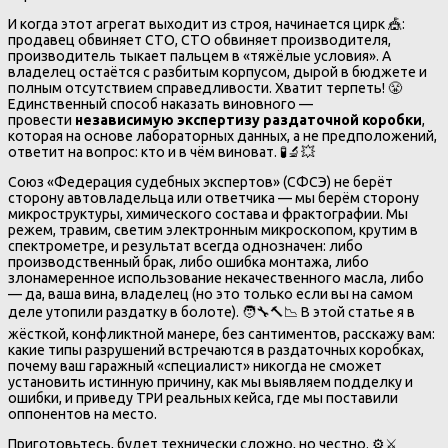
И когда этот агрегат выходит из строя, начинается цирк 🎪:
продавец обвиняет СТО, СТО обвиняет производителя,
производитель тыкает пальцем в «тяжёлые условия». А
владелец остаётся с разбитым корпусом, дырой в бюджете и
полным отсутствием справедливости. Хватит терпеть! 😤
Единственный способ наказать виновного —
провести
независимую экспертизу раздаточной коробки
,
которая на основе лабораторных данных, а не предположений,
ответит на вопрос: кто и в чём виноват. 🧪🔬💥
Союз «Федерация судебных экспертов» (СФСЭ) не берёт
сторону автовладельца или ответчика — мы берём сторону
микроструктуры, химического состава и фрактографии. Мы
режем, травим, светим электронным микроскопом, крутим в
спектрометре, и результат всегда однозначен: либо
производственный брак, либо ошибка монтажа, либо
злонамеренное использование некачественного масла, либо
— да, ваша вина, владелец (но это только если вы на самом
деле утопили раздатку в болоте). 🧑‍🔧🔨📉 В этой статье я в
жёсткой, конфликтной манере, без сантиментов, расскажу вам:
какие типы разрушений встречаются в раздаточных коробках,
почему ваш гаражный «специалист» никогда не сможет
установить истинную причину, как мы выявляем подделку и
ошибки, и приведу ТРИ реальных кейса, где мы поставили
оппонентов на место.
Приготовьтесь, будет технически сложно, но честно. ⚙️⚔️