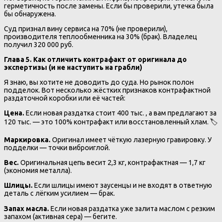
герметичность после замены. Если бы проверили, утечка была
бы обнаружена.
Суд признал вину сервиса на 70% (не проверили),
производителя теплообменника на 30% (брак). Владелец
получил 320 000 руб.
Глава 5. Как отличить контрафакт от оригинала до
экспертизы (и не наступить на грабли)
Я знаю, вы хотите не доводить до суда. Но рынок полон
подделок. Вот несколько жёстких признаков контрафактной
раздаточной коробки или её частей:
Цена.
Если новая раздатка стоит 400 тыс. , а вам предлагают за
120 тыс. — это 100% контрафакт или восстановленный хлам. 🏷️
Маркировка.
Оригинал имеет чёткую лазерную гравировку. У
подделки — точки виброиглой.
Вес.
Оригинальная цепь весит 2,3 кг, контрафактная — 1,7 кг
(экономия металла).
Шлицы.
Если шлицы имеют заусенцы и не входят в ответную
деталь с лёгким усилием — брак.
Запах масла.
Если новая раздатка уже залита маслом с резким
запахом (активная сера) — бегите.