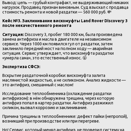
Вывод: цепь — грубый контрафакт, не выдерживающий никаких
нагрузок. Продавец признан виновным. Суд взыскал с продавца
стоимость ремонта и новой раздатки — 560 000 руб. 💸
Кейс №3. Заклинивание вискомуфты Land Rover Discovery 3
после некачественного ремонта
Ситуация:
Discovery 3, пробег 180 000 км, была произведена
замена антифриза и масла в двигателе на независимом
сервисе. Через 1000 км появился гул от раздатки, затем
заклинило передний мост на полном ходу — аварийная
ситуация. Сервис утверждает, что вискомуфта раздатки
«умерла сама», это естественный износ. 🤬
Экспертиза СФСЭ:
Вскрытие раздаточной коробки: вискомуфта залита
маслянистой жидкостью, а не силиконом. Анализ жидкости —
это антифриз, смешанный с маслом!
Исследование теплообменника (охлаждение раздатки
антифризом): в нём обнаружена трещина, через которую
антифриз попал в картер раздатки. Антифриз разжижил
силикон, вызвал коррозию и заклинивание.
Причина трещины в теплообменнике: дефект пайки (непропой),
возникший при производстве или при перегреве.
Но! Сервис, который менял антифриз, не проверил систему на