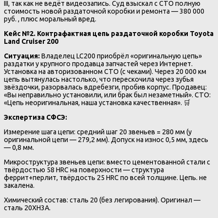
III, так как не ведёт видеозапись. Суд взыскал с СТО полную
стоимость новой раздаточной коробки и ремонта — 380 000
руб. , плюс моральный вред.
Кейс №2. Контрафактная цепь раздаточной коробки Toyota
Land Cruiser 200
Ситуация:
Владелец LC200 приобрёл «оригинальную цепь»
раздатки у крупного продавца запчастей через Интернет.
Установка на авторизованном СТО (с чеками). Через 20 000 км
цепь вытянулась настолько, что перескочила через зубья
звёздочки, разорвалась вдребезги, пробив корпус. Продавец:
«Вы неправильно установили, или брак был незаметный». СТО:
«Цепь неоригинальная, наша установка качественная». 🛒
Экспертиза СФСЭ:
Измерение шага цепи: средний шаг 20 звеньев = 280 мм (у
оригинальной цепи — 279,2 мм). Допуск на износ 0,5 мм, здесь
— 0,8 мм.
Микроструктура звеньев цепи: вместо цементованной стали с
твёрдостью 58 HRC на поверхности — структура
феррит+перлит, твёрдость 25 HRC по всей толщине. Цепь. не
закалена.
Химический состав: сталь 20 (без легирования). Оригинал —
сталь 20ХН3А.