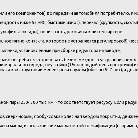
(или его компонентов) до передачи автомобиля потребителю. К н
вердость ниже 55 HRC, быстрый износ), перекал (хрупкость, сколы)
ульфиды, оксиды), пористость, раковины в литом картере.
ьное пятно контакта, которое не устраняется регулировкой), не
ипники, установленные при сборке редуктора на заводе.
право потребителю требовать безвозмездного устранения недост
и морального вреда, неустойки (1% за каждый день просрочки) и 
лся в эксплуатации менее срока службы (обычно 5- 7 лет), а дефе
.
вной пары 250- 300 тыс. км, что соответствует ресурсу. Если ред
в сверх нормы, пробуксовка колес на твердом покрытии, движен
ена масла, использование масла не той спецификации (например, G