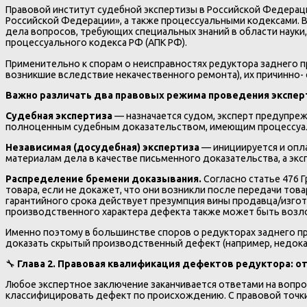
Правовой институт судебной экспертизы в Российской Федераци
Российской Федерации», а также процессуальными кодексами. В
дела вопросов, требующих специальных знаний в области науки,
процессуального кодекса РФ (АПК РФ).
Применительно к спорам о неисправностях редуктора заднего п
возникшие вследствие некачественного ремонта), их причинно-
Важно различать два правовых режима проведения экспер
Судебная экспертиза
— назначается судом, эксперт предупреж
полноценным судебным доказательством, имеющим процессуал
Независимая (досудебная) экспертиза
— инициируется и опла
материалам дела в качестве письменного доказательства, а экс
Распределение бремени доказывания.
Согласно статье 476 
товара, если не докажет, что они возникли после передачи тов
гарантийного срока действует презумпция вины продавца/изгото
производственного характера дефекта также может быть возлож
Именно поэтому в большинстве споров о редукторах заднего пр
доказать скрытый производственный дефект (например, недока
🔧
Глава 2. Правовая квалификация дефектов редуктора: о
Любое экспертное заключение заканчивается ответами на вопро
классифицировать дефект по происхождению. С правовой точки