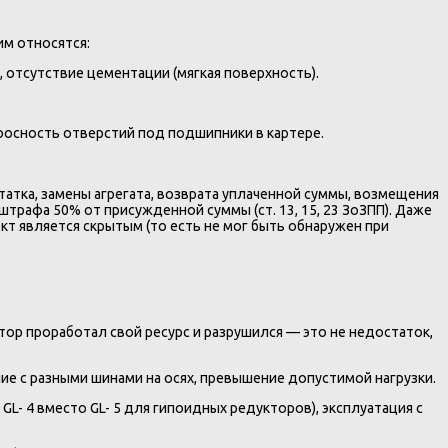
им относятся:
, отсутствие цементации (мягкая поверхность).
соосность отверстий под подшипники в картере.
атка, замены агрегата, возврата уплаченной суммы, возмещения
штрафа 50% от присужденной суммы (ст. 13, 15, 23 ЗоЗПП). Даже
кт является скрытым (то есть не мог быть обнаружен при
уктор проработал свой ресурс и разрушился — это не недостаток,
ие с разными шинами на осях, превышение допустимой нагрузки.
L- 4 вместо GL- 5 для гипоидных редукторов), эксплуатация с