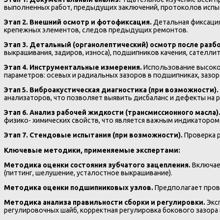
выполненных работ, предыдущих заключений, протоколов испы
Этап 2. Внешний осмотр и фотофиксация.
Детальная фиксация
крепежных элементов, следов предыдущих ремонтов.
Этап 3. Детальный (органолептический) осмотр после разб
выкрашивания, задиров, износа), подшипников качения, сателл
Этап 4. Инструментальные измерения.
Использование высоко
параметров: осевых и радиальных зазоров в подшипниках, зазо
Этап 5. Виброакустическая диагностика (при возможности).
анализаторов, что позволяет выявить дисбаланс и дефекты на р
Этап 6. Анализ рабочей жидкости (трансмиссионного масла)
физико- химических свойств, что является важным индикатором
Этап 7. Стендовые испытания (при возможности).
Проверка 
Ключевые методики, применяемые экспертами:
Методика оценки состояния зубчатого зацепления.
Включае
(питтинг, шелушение, усталостное выкрашивание).
Методика оценки подшипниковых узлов.
Предполагает пров
Методика анализа правильности сборки и регулировки.
Экс
регулировочных шайб, корректная регулировка бокового зазора