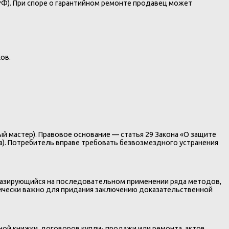
РФ). При споре о гарантийном ремонте продавец может
ов.
ый мастер). Правовое основание — статья 29 Закона «О защите
а). Потребитель вправе требовать безвозмездного устранения
базирующийся на последовательном применении ряда методов,
тически важно для придания заключению доказательственной
ной книжки, договоров купли- продажи или ремонта, актов