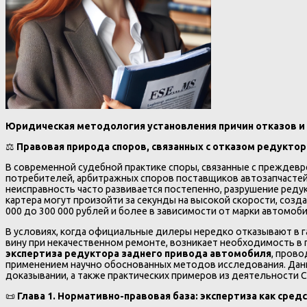
Юридическая методология установления причин отказов и
⚖️
Правовая природа споров, связанных с отказом редуктор
В современной судебной практике споры, связанные с преждевр
потребителей, арбитражных споров поставщиков автозапчастей,
неисправность часто развивается постепенно, разрушение реду
картера могут произойти за секунды на высокой скорости, созд
000 до 300 000 рублей и более в зависимости от марки автомоб
В условиях, когда официальные дилеры нередко отказывают в г
вину при некачественном ремонте, возникает необходимость в
экспертиза редуктора заднего привода автомобиля
, пров
применением научно обоснованных методов исследования. Данн
доказывании, а также практических примеров из деятельности 
📜
Глава 1. Нормативно-правовая база: экспертиза как сре