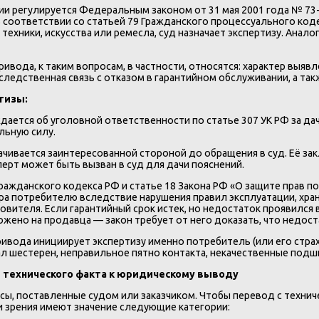
и регулируется Федеральным законом от 31 мая 2001 года № 73-
 соответствии со статьей 79 Гражданского процессуального коде
 техники, искусства или ремесла, суд назначает экспертизу. Ана
ривода, к таким вопросам, в частности, относятся: характер вы
 следственная связь с отказом в гарантийном обслуживании, а т
тизы:
дается об уголовной ответственности по статье 307 УК РФ за да
ьную силу.
чивается заинтересованной стороной до обращения в суд. Её за
перт может быть вызван в суд для дачи пояснений.
Гражданского кодекса РФ и статье 18 Закона РФ «О защите прав п
ара потребителю вследствие нарушения правил эксплуатации, хра
вителя. Если гарантийный срок истек, но недостаток проявился в
ено на продавца — закон требует от него доказать, что недоста
ивода инициирует экспертизу именно потребитель (или его страх
л шестерен, неправильное пятно контакта, некачественные подш
т технического факта к юридическому выводу
сы, поставленные судом или заказчиком. Чтобы перевод с технич
 зрения имеют значение следующие категории: