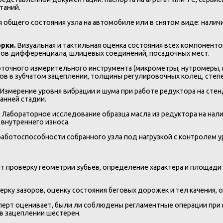
таний.
 общего состояния узла на автомобиле или в снятом виде: налич
орки.
Визуальная и тактильная оценка состояния всех компоненто
итов дифференциала, шлицевых соединений, посадочных мест.
точного измерительного инструмента (микрометры, нутромеры, 
ров в зубчатом зацеплении, толщины регулировочных колец, степ
Измерение уровня вибрации и шума при работе редуктора на ст
анней стадии.
.
Лабораторное исследование образца масла из редуктора на нали
 внутреннего износа.
работоспособности собранного узла под нагрузкой с контролем у
т проверку геометрии зубьев, определение характера и площади
ерку зазоров, оценку состояния беговых дорожек и тел качения,
перт оценивает, были ли соблюдены регламентные операции при
 в зацеплении шестерен.