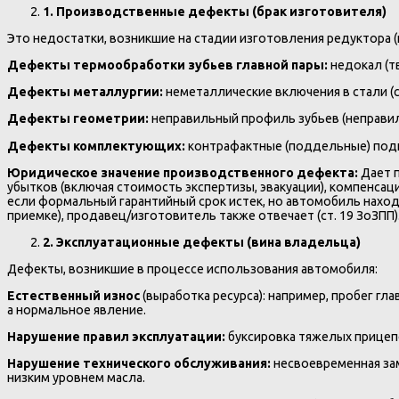
1. Производственные дефекты (брак изготовителя)
Это недостатки, возникшие на стадии изготовления редуктора 
Дефекты термообработки зубьев главной пары:
недокал (т
Дефекты металлургии:
неметаллические включения в стали (с
Дефекты геометрии:
неправильный профиль зубьев (неправил
Дефекты комплектующих:
контрафактные (поддельные) подш
Юридическое значение производственного дефекта:
Дает 
убытков (включая стоимость экспертизы, эвакуации), компенсаци
если формальный гарантийный срок истек, но автомобиль находи
приемке), продавец/изготовитель также отвечает (ст. 19 ЗоЗПП)
2. Эксплуатационные дефекты (вина владельца)
Дефекты, возникшие в процессе использования автомобиля:
Естественный износ
(выработка ресурса): например, пробег гла
а нормальное явление.
Нарушение правил эксплуатации:
буксировка тяжелых прицепо
Нарушение технического обслуживания:
несвоевременная зам
низким уровнем масла.