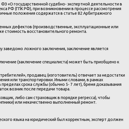
 ФЗ «О государственной судебно- экспертной деятельности в
кса РФ (ГПК РФ), при возникновении в процессе рассмотрения
логичные положения содержатся в статье 82 Арбитражного
явленных дефектов (производственные, эксплуатационные или
акже стоимость восстановительного ремонта.
чу заведомо ложного заключения, заключение является
ключение (заключение специалиста) может быть приобщено к
отребителей», продавец (изготовитель) отвечает за недостатки
нения или транспортировки. Иными словами, в рамках
 пределах срока службы (обычно 5- 7 лет), бремя доказывания
ток возник после передачи товара.
овщик, либо сам страховщик в порядке регресса), чтобы
ипники) или некачественно выполненный ремонт.
еского языка на юридический был корректным, эксперт должен