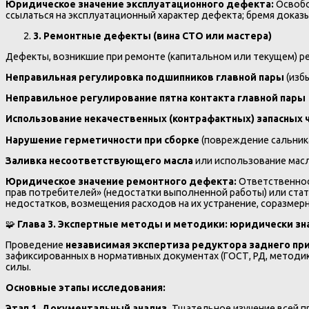
Юридическое значение эксплуатационного дефекта:
Освобо
ссылаться на эксплуатационный характер дефекта; бремя доказы
3. Ремонтные дефекты (вина СТО или мастера)
Дефекты, возникшие при ремонте (капитальном или текущем) р
Неправильная регулировка подшипников главной пары
(изб
Неправильное регулирование пятна контакта главной пары
Использование некачественных (контрафактных) запасных 
Нарушение герметичности при сборке
(повреждение сальника
Заливка несоответствующего масла
или использование масл
Юридическое значение ремонтного дефекта:
Ответственност
прав потребителей» (недостатки выполненной работы) или стат
недостатков, возмещения расходов на их устранение, соразмер
🧩
Глава 3. Экспертные методы и методики: юридически з
Проведение
независимая экспертиза редуктора заднего п
зафиксированных в нормативных документах (ГОСТ, РД, методи
силы.
Основные этапы исследования:
Этап 1. Документальный анализ.
Тщательное изучение всей пр