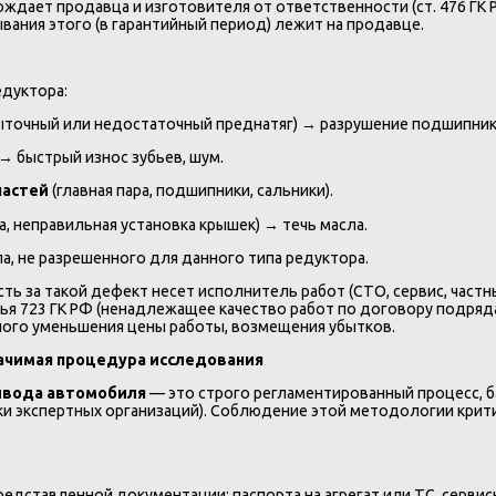
ждает продавца и изготовителя от ответственности (ст. 476 ГК 
вания этого (в гарантийный период) лежит на продавце.
едуктора:
ыточный или недостаточный преднатяг) → разрушение подшипник
→ быстрый износ зубьев, шум.
частей
(главная пара, подшипники, сальники).
, неправильная установка крышек) → течь масла.
а, не разрешенного для данного типа редуктора.
ь за такой дефект несет исполнитель работ (СТО, сервис, частн
ья 723 ГК РФ (ненадлежащее качество работ по договору подряд
ного уменьшения цены работы, возмещения убытков.
начимая процедура исследования
ривода автомобиля
— это строго регламентированный процесс, 
ки экспертных организаций). Соблюдение этой методологии кри
едставленной документации: паспорта на агрегат или ТС, сервис