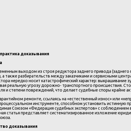
 практика доказывания
а
еменным выходом из строя редуктора заднего привода (заднего м
 а также разбирательств между заказчиками и сервисными центра
ктора нередко носит катастрофический характер: выкрашивание з
авая реальную угрозу дорожно- транспортного происшествия. Сто
иля и степени повреждений, что делает судебные споры крайне а
арантийном ремонте, ссылаясь на «естественный износ» или «не
 процессуальном инструменте, способном установить истинную п
одимая Союзом «Федерация судебных экспертов» с соблюдением в
ая статья представляет систематизированное изложение юридиче
Союза.
дство доказывания