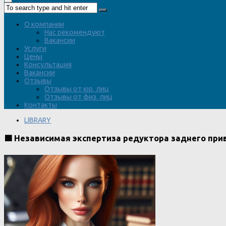
О компании
Нас рекомендуют
Вакансии
Услуги
Цены
Консультация
Вакансии
Отзывы
Отзывы от юр. лиц
Отзывы от физ. лиц
Контакты
LIBRARY
🟩 Независимая экспертиза редуктора заднего пр