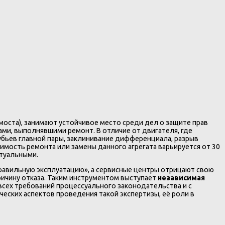
оста), занимают устойчивое место среди дел о защите прав
ми, выполнявшими ремонт. В отличие от двигателя, где
убьев главной пары, заклинивание дифференциала, разрыв
имость ремонта или замены данного агрегата варьируется от 30
ктуальными.
правильную эксплуатацию», а сервисные центры отрицают свою
ричину отказа. Таким инструментом выступает
независимая
сех требований процессуального законодательства и с
ских аспектов проведения такой экспертизы, её роли в