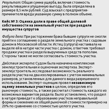
Результат:
Общая сумма ущерба, включая стоимость
рекультивации и упущенную выгоду, была определена в
размере 8,5 млн рублей. Суд взыскал с предприятия-
причинителя вреда указанную сумму в полном объеме.
Кейс № 3: Оценка доли в праве общей долевой
собственности на земельный участок при разделе
имущества супругов
Фабула дела:
При расторжении брака бывшие супруги не смогли
прийти к соглашению о разделе земельного участка с садовым
домом в Московской области. Истец (супруга) настаивала на
выделе ей в натуре части участка с домом, ответчик требовал
продажи участка и раздела вырученных средств пополам.
Стороны также не могли согласовать стоимость участка.
Действия эксперта:
Судом была назначена комплексная
землеустроительная и оценочная экспертиза. Эксперт-
землеустроитель исследовал возможность реального
раздела участка на два изолированных с учетом минимальных
размеров, установленных для данного вида разрешенного
использования. Эксперт-оценщик провел
независимую
оценку земельных участков
в целом, определив его
рыночную стоимость, а также рассчитал стоимость каждого из
возможных вариантов раздела. Было установлено, что раздел
в натуре приведет к образованию участков неправильной
формы и снижению их общей рыночной стоимости примерно на
20% по сравнению со стоимостью целого участка.