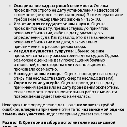
Оспаривание кадастровой стоимости
: Оценка
проводится строго на дату установления кадастровой
стоимости (ретроспективная оценка). Это императивное
требование Федерального закона № 135-ФЗ.
Изъятие для государственных нужд
: Оценка
проводится на дату, предшествующую принятию
решения об изъятии, либо на дату, указанную в
определении суда. Как правило, это дата вынесения
решения об изъятии или дата, максимально
приближенная к рассмотрению спора.
Раздел имущества супругов
: Обычно оценка
проводится на дату рассмотрения дела судом. Однако
возможна оценка на дату прекращения брачных
отношений, если стороны длительное время не
проживали совместно.
Наследственные споры
: Оценка проводится на дату
открытия наследства (дату смерти наследодателя).
Определение ущерба
: Оценка проводится на дату
причинения вреда или на дату проведения экспертизы,
если стоимость восстановительных работ с момента
повреждения существенно изменилась.
Некорректное определение даты оценки является грубой
ошибкой, влекущей признание отчета по
независимой оценке
земельных участков
недостоверным доказательством.
Раздел 8: Критерии выбора исполнителя независимой