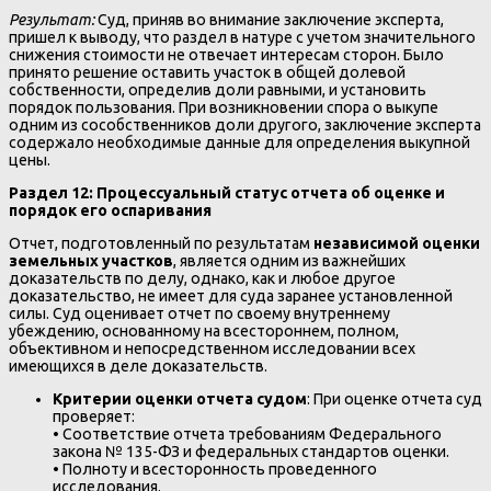
Результат:
Суд, приняв во внимание заключение эксперта,
пришел к выводу, что раздел в натуре с учетом значительного
снижения стоимости не отвечает интересам сторон. Было
принято решение оставить участок в общей долевой
собственности, определив доли равными, и установить
порядок пользования. При возникновении спора о выкупе
одним из сособственников доли другого, заключение эксперта
содержало необходимые данные для определения выкупной
цены.
Раздел 12: Процессуальный статус отчета об оценке и
порядок его оспаривания
Отчет, подготовленный по результатам
независимой оценки
земельных участков
, является одним из важнейших
доказательств по делу, однако, как и любое другое
доказательство, не имеет для суда заранее установленной
силы. Суд оценивает отчет по своему внутреннему
убеждению, основанному на всестороннем, полном,
объективном и непосредственном исследовании всех
имеющихся в деле доказательств.
Критерии оценки отчета судом
: При оценке отчета суд
проверяет:
• Соответствие отчета требованиям Федерального
закона № 135-ФЗ и федеральных стандартов оценки.
• Полноту и всесторонность проведенного
исследования.