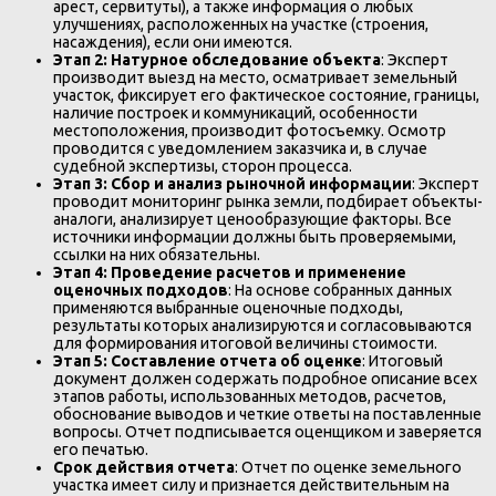
арест, сервитуты), а также информация о любых
улучшениях, расположенных на участке (строения,
насаждения), если они имеются.
Этап 2: Натурное обследование объекта
: Эксперт
производит выезд на место, осматривает земельный
участок, фиксирует его фактическое состояние, границы,
наличие построек и коммуникаций, особенности
местоположения, производит фотосъемку. Осмотр
проводится с уведомлением заказчика и, в случае
судебной экспертизы, сторон процесса.
Этап 3: Сбор и анализ рыночной информации
: Эксперт
проводит мониторинг рынка земли, подбирает объекты-
аналоги, анализирует ценообразующие факторы. Все
источники информации должны быть проверяемыми,
ссылки на них обязательны.
Этап 4: Проведение расчетов и применение
оценочных подходов
: На основе собранных данных
применяются выбранные оценочные подходы,
результаты которых анализируются и согласовываются
для формирования итоговой величины стоимости.
Этап 5: Составление отчета об оценке
: Итоговый
документ должен содержать подробное описание всех
этапов работы, использованных методов, расчетов,
обоснование выводов и четкие ответы на поставленные
вопросы. Отчет подписывается оценщиком и заверяется
его печатью.
Срок действия отчета
: Отчет по оценке земельного
участка имеет силу и признается действительным на