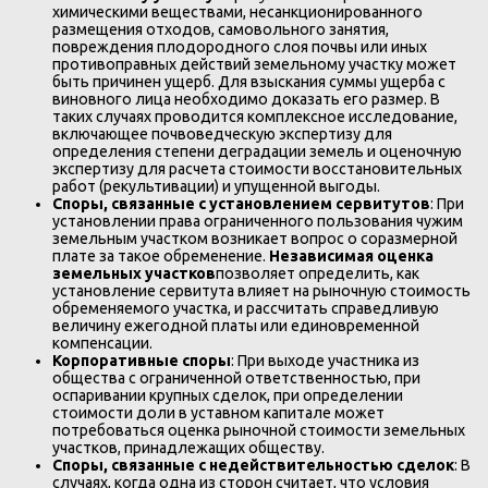
химическими веществами, несанкционированного
размещения отходов, самовольного занятия,
повреждения плодородного слоя почвы или иных
противоправных действий земельному участку может
быть причинен ущерб. Для взыскания суммы ущерба с
виновного лица необходимо доказать его размер. В
таких случаях проводится комплексное исследование,
включающее почвоведческую экспертизу для
определения степени деградации земель и оценочную
экспертизу для расчета стоимости восстановительных
работ (рекультивации) и упущенной выгоды.
Споры, связанные с установлением сервитутов
: При
установлении права ограниченного пользования чужим
земельным участком возникает вопрос о соразмерной
плате за такое обременение.
Независимая оценка
земельных участков
позволяет определить, как
установление сервитута влияет на рыночную стоимость
обременяемого участка, и рассчитать справедливую
величину ежегодной платы или единовременной
компенсации.
Корпоративные споры
: При выходе участника из
общества с ограниченной ответственностью, при
оспаривании крупных сделок, при определении
стоимости доли в уставном капитале может
потребоваться оценка рыночной стоимости земельных
участков, принадлежащих обществу.
Споры, связанные с недействительностью сделок
: В
случаях, когда одна из сторон считает, что условия