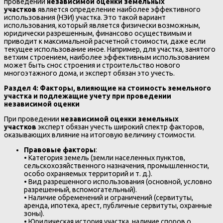
проведении
независимой оценки земельных
участков
является определение наиболее эффективного
использования (НЭИ) участка. Это такой вариант
использования, который является физически возможным,
юридически разрешенным, финансово осуществимым и
приводит к максимальной расчетной стоимости, даже если
текущее использование иное. Например, для участка, занятого
ветхим строением, наиболее эффективным использованием
может быть снос строения и строительство нового
многоэтажного дома, и эксперт обязан это учесть.
Раздел 4: Факторы, влияющие на стоимость земельного
участка и подлежащие учету при проведении
независимой оценки
При проведении
независимой оценки земельных
участков
эксперт обязан учесть широкий спектр факторов,
оказывающих влияние на итоговую величину стоимости.
Правовые факторы
:
• Категория земель (земли населенных пунктов,
сельскохозяйственного назначения, промышленности,
особо охраняемых территорий и т. д.).
• Вид разрешенного использования (основной, условно
разрешенный, вспомогательный).
• Наличие обременений и ограничений (сервитуты,
аренда, ипотека, арест, публичные сервитуты, охранные
зоны).
• Юридическая история участка, наличие споров о