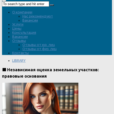
О компании
Нас рекомендуют
Вакансии
Услуги
Цены
Консультация
Вакансии
Отзывы
Отзывы от юр. лиц
Отзывы от физ. лиц
Контакты
LIBRARY
🟩 Независимая оценка земельных участков:
правовые основания