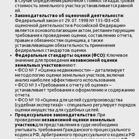
в случае определения рыночной стоимости кадастровая
стоимость земельного участка устанавливается равной
ей.
Законодательство об оценочной деятельности
:
Федеральный закон от 29. 07. 1998 № 135-ФЗ «Об
оценочной деятельности в Российской Федерации»
является основополагающим актом, регламентирующим
требования к проведению оценки, составлению отчета,
правам и обязанностям оценщика, а также
устанавливающим обязательность применения
федеральных стандартов оценки.
Федеральные стандарты оценки (ФСО)
: Ключевое
значение для проведения
независимой оценки
земельных участков
имеют:
• ФСО № 7 «Оценка недвижимости» – детализирует
методологию оценки земельных участков, включая
анализ наиболее эффективного использования.
• ФСО № 3 «Требования к отчету об оценке» –
устанавливает требования к оформлению и содержанию
отчета.
• ФСО № 10 «Оценка для целей судопроизводства
(судебная экспертиза)» – специально регулирует порядок
оценки имущества для судебных целей.
Процессуальное законодательство
: При
проведении
независимой оценки земельных
участков
для представления в суде необходимо
учитывать требования Гражданского процессуального
кодекса РФ, Арбитражного процессуального кодекса РФ