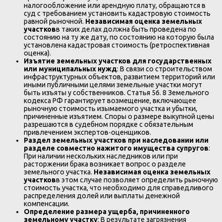
налогообложение или арендную плату, обращаются в
суд с требованием установить кадастровую стоимость
равной рыночной.
Независимая оценка земельных
участков
в таких делах должна быть проведена по
состоянию на ту же дату, по состоянию на которую была
установлена кадастровая стоимость (ретроспективная
оценка).
Изъятие земельных участков для государственных
или муниципальных нужд
: В связи со строительством
инфраструктурных объектов, развитием территорий или
иными публичными целями земельные участки могут
быть изъяты у собственников. Статья 56. 8 Земельного
кодекса РФ гарантирует возмещение, включающее
рыночную стоимость изымаемого участка и убытки,
причиненные изъятием. Споры о размере выкупной цены
разрешаются в судебном порядке с обязательным
привлечением экспертов-оценщиков.
Раздел земельных участков при наследовании или
разделе совместно нажитого имущества супругов
:
При наличии нескольких наследников или при
расторжении брака возникает вопрос о разделе
земельного участка.
Независимая оценка земельных
участков
в этом случае позволяет определить рыночную
стоимость участка, что необходимо для справедливого
распределения долей или выплаты денежной
компенсации.
Определение размера ущерба, причиненного
земельному участку
: В результате загрязнения