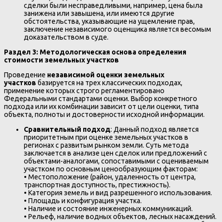
сделки были несправедливыми, например, цена была
занижена или завышена, или имеются другие
обстоятельства, указывающие на ущемление прав,
заключение независимого оценщика является весомым
доказательством в суде.
Раздел 3: Методологическая основа определения
стоимости земельных участков
Проведение
независимой оценки земельных
участков
базируется на трех классических подходах,
применение которых строго регламентировано
Федеральными стандартами оценки. Выбор конкретного
подхода или их комбинации зависит от цели оценки, типа
объекта, полноты и достоверности исходной информации.
Сравнительный подход
: Данный подход является
приоритетным при оценке земельных участков в
регионах с развитым рынком земли. Суть метода
заключается в анализе цен сделок или предложений с
объектами-аналогами, сопоставимыми с оцениваемым
участком по основным ценообразующим факторам:
• Местоположение (район, удаленность от центра,
транспортная доступность, престижность).
• Категория земель и вид разрешенного использования.
• Площадь и конфигурация участка.
• Наличие и состояние инженерных коммуникаций.
• Рельеф, наличие водных объектов, лесных насаждений.