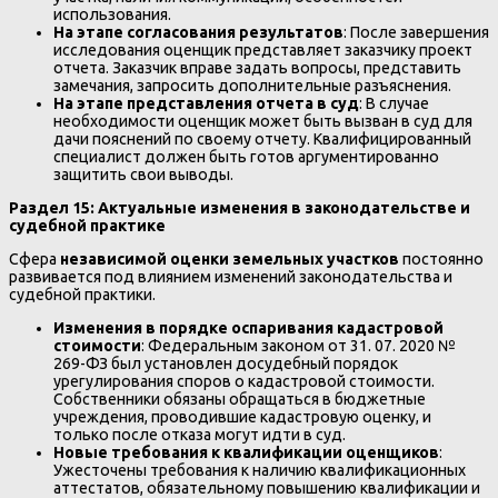
использования.
На этапе согласования результатов
: После завершения
исследования оценщик представляет заказчику проект
отчета. Заказчик вправе задать вопросы, представить
замечания, запросить дополнительные разъяснения.
На этапе представления отчета в суд
: В случае
необходимости оценщик может быть вызван в суд для
дачи пояснений по своему отчету. Квалифицированный
специалист должен быть готов аргументированно
защитить свои выводы.
Раздел 15: Актуальные изменения в законодательстве и
судебной практике
Сфера
независимой оценки земельных участков
постоянно
развивается под влиянием изменений законодательства и
судебной практики.
Изменения в порядке оспаривания кадастровой
стоимости
: Федеральным законом от 31. 07. 2020 №
269-ФЗ был установлен досудебный порядок
урегулирования споров о кадастровой стоимости.
Собственники обязаны обращаться в бюджетные
учреждения, проводившие кадастровую оценку, и
только после отказа могут идти в суд.
Новые требования к квалификации оценщиков
:
Ужесточены требования к наличию квалификационных
аттестатов, обязательному повышению квалификации и