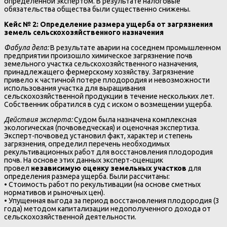
определенной экспертом. В результате налоговые
обязательства общества были существенно снижены.
Кейс № 2: Определение размера ущерба от загрязнения
земель сельскохозяйственного назначения
Фабула дела:
В результате аварии на соседнем промышленном
предприятии произошло химическое загрязнение почв
земельного участка сельскохозяйственного назначения,
принадлежащего фермерскому хозяйству. Загрязнение
привело к частичной потере плодородия и невозможности
использования участка для выращивания
сельскохозяйственной продукции в течение нескольких лет.
Собственник обратился в суд с иском о возмещении ущерба.
Действия эксперта:
Судом была назначена комплексная
экологическая (почвоведческая) и оценочная экспертиза.
Эксперт-почвовед установил факт, характер и степень
загрязнения, определил перечень необходимых
рекультивационных работ для восстановления плодородия
почв. На основе этих данных эксперт-оценщик
провел
независимую оценку земельных участков
для
определения размера ущерба. Были рассчитаны:
• Стоимость работ по рекультивации (на основе сметных
нормативов и рыночных цен).
• Упущенная выгода за период восстановления плодородия (3
года) методом капитализации недополученного дохода от
сельскохозяйственной деятельности.