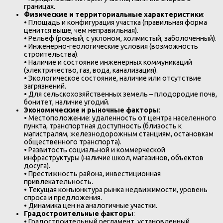
границах.
Физические и территориальные характеристики
:
• Площадь и конфигурация участка (правильная форма
ценится выше, чем неправильная).
• Рельеф (ровный, с уклоном, холмистый, заболоченный).
• Инженерно-геологические условия (возможность
строительства).
• Наличие и состояние инженерных коммуникаций
(электричество, газ, вода, канализация).
• Экологическое состояние, наличие или отсутствие
загрязнений.
• Для сельскохозяйственных земель – плодородие почв,
бонитет, наличие угодий.
Экономические и рыночные факторы
:
• Местоположение: удаленность от центра населенного
пункта, транспортная доступность (близость к
магистралям, железнодорожным станциям, остановкам
общественного транспорта).
• Развитость социальной и коммерческой
инфраструктуры (наличие школ, магазинов, объектов
досуга).
• Престижность района, инвестиционная
привлекательность.
• Текущая конъюнктура рынка недвижимости, уровень
спроса и предложения.
• Динамика цен на аналогичные участки.
Градостроительные факторы
:
• Градостроительный регламент, установленный