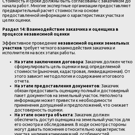
Стоимость и сроки должны быть согласованы с заказчиком до
начала работ. Многие экспертные организации предоставляют
предварительный расчет стоимости на основе
предоставленной информации о характеристиках участка и
целях оценки.
Раздел 14: Взаимодействие заказчика и оценщика в
процессе независимой оценки
Эффективное проведение
независимой оценки земельных
участков
требует четкого взаимодействия заказчика и
исполнителя на всех этапах работы.
На этапе заключения договора
: Заказчик должен четко
сформулировать цель оценки и вид определяемой
стоимости (рыночная, кадастровая, ликвидационная). От
этого зависит методология и содержание итогового
отчета.
На этапе предоставления документов
: Заказчик
обязан предоставить оценщику полный и достоверный
пакет документов на земельный участок. Неполнота
информации может привести к необходимости
применения допущений и предположений, что снижает
достоверность оценки.
На этапе осмотра объекта
: Заказчик должен
обеспечить доступ оценщика на земельный участок для
его осмотра и обследования. В ходе осмотра стороны
могут давать пояснения относительно характеристик
участка, наличия коммуникаций, особенностей