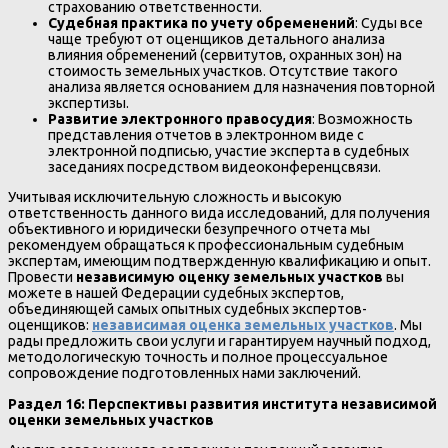
страхованию ответственности.
Судебная практика по учету обременений
: Суды все
чаще требуют от оценщиков детального анализа
влияния обременений (сервитутов, охранных зон) на
стоимость земельных участков. Отсутствие такого
анализа является основанием для назначения повторной
экспертизы.
Развитие электронного правосудия
: Возможность
представления отчетов в электронном виде с
электронной подписью, участие эксперта в судебных
заседаниях посредством видеоконференцсвязи.
Учитывая исключительную сложность и высокую
ответственность данного вида исследований, для получения
объективного и юридически безупречного отчета мы
рекомендуем обращаться к профессиональным судебным
экспертам, имеющим подтвержденную квалификацию и опыт.
Провести
независимую оценку земельных участков
вы
можете в нашей Федерации судебных экспертов,
объединяющей самых опытных судебных экспертов-
оценщиков:
независимая оценка земельных участков
. Мы
рады предложить свои услуги и гарантируем научный подход,
методологическую точность и полное процессуальное
сопровождение подготовленных нами заключений.
Раздел 16: Перспективы развития института независимой
оценки земельных участков