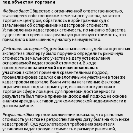
под объектом торговли
Фабула дела:
Общество с ограниченной ответственностью,
являющееся собственником земельного участка, занятого
торговым центром, обратилось в арбитражный суд с
заявлением об оспаривании кадастровой стоимости.
Установленная кадастровая стоимость, по мнению общества,
существенно превышала реальную рыночную стоимость, что
приводило к завышенному налогу на имущество.
Действия эксперта:
Судом была назначена судебная оценочная
экспертиза. Эксперту было поручено определить рыночную
стоимость земельного участка на дату установления
оспариваемой кадастровой стоимости. В ходе
проведения
независимой оценки земельных
участков
эксперт применил сравнительный подход,
проанализировав сделки с аналогичными участками в том же
кадастровом квартале. Были учтены негативные факторы:
ограниченные подъездные пути, высокая конкуренция в
торговой сфере локации. Для проверки достоверности
результата был также применен доходный подход на основе
анализа арендных ставок для коммерческой недвижимости в
данном районе.
Результат:
Экспертное заключение показало, что рыночная
стоимость участка на ретроспективную дату была на 40% ниже
кадастровой. Суд удовлетворил требования заявителя,
установив кадастровую стоимость в размере рыночной,