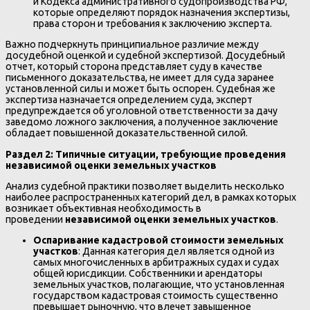
и Кодекса административного судопроизводства РФ,
которые определяют порядок назначения экспертизы,
права сторон и требования к заключению эксперта.
Важно подчеркнуть принципиальное различие между
досудебной оценкой и судебной экспертизой. Досудебный
отчет, который сторона представляет суду в качестве
письменного доказательства, не имеет для суда заранее
установленной силы и может быть оспорен. Судебная же
экспертиза назначается определением суда, эксперт
предупреждается об уголовной ответственности за дачу
заведомо ложного заключения, а полученное заключение
обладает повышенной доказательственной силой.
Раздел 2: Типичные ситуации, требующие проведения
независимой оценки земельных участков
Анализ судебной практики позволяет выделить несколько
наиболее распространенных категорий дел, в рамках которых
возникает объективная необходимость в
проведении
независимой оценки земельных участков
.
Оспаривание кадастровой стоимости земельных
участков
: Данная категория дел является одной из
самых многочисленных в арбитражных судах и судах
общей юрисдикции. Собственники и арендаторы
земельных участков, полагающие, что установленная
государством кадастровая стоимость существенно
превышает рыночную, что влечет завышенное