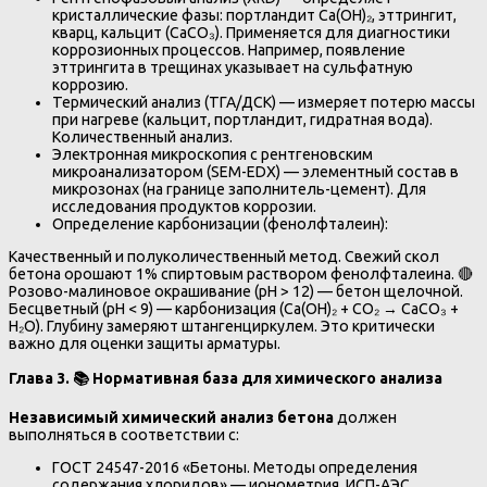
кристаллические фазы: портландит Ca(OH)₂, эттрингит,
кварц, кальцит (CaCO₃). Применяется для диагностики
коррозионных процессов. Например, появление
эттрингита в трещинах указывает на сульфатную
коррозию.
Термический анализ (ТГА/ДСК) — измеряет потерю массы
при нагреве (кальцит, портландит, гидратная вода).
Количественный анализ.
Электронная микроскопия с рентгеновским
микроанализатором (SEM-EDX) — элементный состав в
микрозонах (на границе заполнитель-цемент). Для
исследования продуктов коррозии.
Определение карбонизации (фенолфталеин):
Качественный и полуколичественный метод. Свежий скол
бетона орошают 1% спиртовым раствором фенолфталеина. 🔴
Розово-малиновое окрашивание (pH > 12) — бетон щелочной.
Бесцветный (pH < 9) — карбонизация (Ca(OH)₂ + CO₂ → CaCO₃ +
H₂O). Глубину замеряют штангенциркулем. Это критически
важно для оценки защиты арматуры.
Глава 3.
📚
Нормативная база для химического анализа
Независимый химический анализ бетона
должен
выполняться в соответствии с:
ГОСТ 24547-2016 «Бетоны. Методы определения
содержания хлоридов» — ионометрия, ИСП-АЭС,