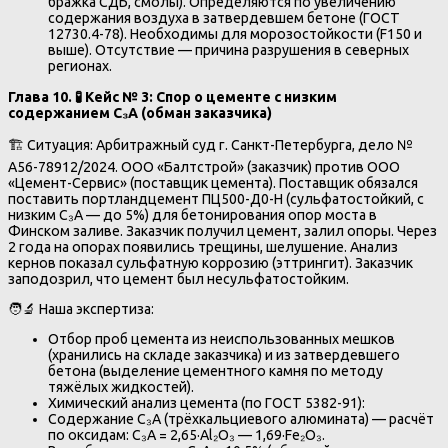
бражка СДБ, смолы). Определяются по увеличению
содержания воздуха в затвердевшем бетоне (ГОСТ
12730.4-78). Необходимы для морозостойкости (F150 и
выше). Отсутствие — причина разрушения в северных
регионах.
Глава 10. 🧪 Кейс № 3: Спор о цементе с низким
содержанием C₃A (обман заказчика)
🏗️ Ситуация: Арбитражный суд г. Санкт-Петербурга, дело №
А56-78912/2024. ООО «Балтстрой» (заказчик) против ООО
«Цемент-Сервис» (поставщик цемента). Поставщик обязался
поставить портландцемент ПЦ500-Д0-Н (сульфатостойкий, с
низким C₃A — до 5%) для бетонирования опор моста в
Финском заливе. Заказчик получил цемент, залил опоры. Через
2 года на опорах появились трещины, шелушение. Анализ
кернов показал сульфатную коррозию (эттрингит). Заказчик
заподозрил, что цемент был несульфатостойким.
🧑🔬 Наша экспертиза:
Отбор проб цемента из неиспользованных мешков
(хранились на складе заказчика) и из затвердевшего
бетона (выделение цементного камня по методу
тяжёлых жидкостей).
Химический анализ цемента (по ГОСТ 5382-91):
Содержание C₃A (трёхкальциевого алюмината) — расчёт
по оксидам: C₃A = 2,65·Al₂O₃ — 1,69·Fe₂O₃.