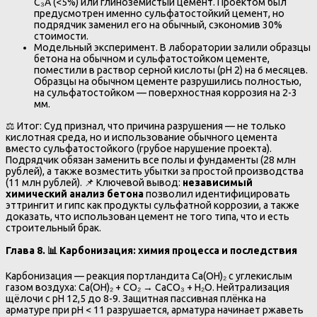
C₃A (<5%) или глинозёмистый цемент. Проектом был
предусмотрен именно сульфатостойкий цемент, но
подрядчик заменил его на обычный, сэкономив 30%
стоимости.
Модельный эксперимент. В лаборатории залили образцы
бетона на обычном и сульфатостойком цементе,
поместили в раствор серной кислоты (pH 2) на 6 месяцев.
Образцы на обычном цементе разрушились полностью,
на сульфатостойком — поверхностная коррозия на 2-3
мм.
⚖️ Итог: Суд признал, что причина разрушения — не только
кислотная среда, но и использование обычного цемента
вместо сульфатостойкого (грубое нарушение проекта).
Подрядчик обязан заменить все полы и фундаменты (28 млн
рублей), а также возместить убытки за простой производства
(11 млн рублей). 📌 Ключевой вывод:
независимый
химический анализ бетона
позволил идентифицировать
эттрингит и гипс как продукты сульфатной коррозии, а также
доказать, что использован цемент не того типа, что и есть
строительный брак.
Глава 8.
📊
Карбонизация: химия процесса и последствия
Карбонизация — реакция портландита Ca(OH)₂ с углекислым
газом воздуха: Ca(OH)₂ + CO₂ → CaCO₃ + H₂O. Нейтрализация
щёлочи с pH 12,5 до 8-9. Защитная пассивная плёнка на
арматуре при pH < 11 разрушается, арматура начинает ржаветь