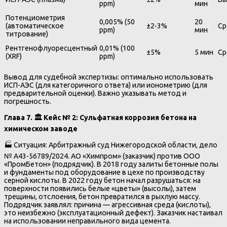
ppm)
мин
Потенциометрия
0,005% (50
20
(автоматическое
±2-3%
Ср
ppm)
мин
титрование)
Рентгенофлуоресцентный
0,01% (100
±5%
5 мин
Ср
(XRF)
ppm)
Вывод для судебной экспертизы: оптимально использовать
ИСП-АЭС (для категоричного ответа) или ионометрию (для
предварительной оценки). Важно указывать метод и
погрешность.
Глава 7.
🏛
️ Кейс № 2: Сульфатная коррозия бетона на
химическом заводе
🏭 Ситуация: Арбитражный суд Нижегородской области, дело
№ А43-56789/2024. АО «Химпром» (заказчик) против ООО
«ПромБетон» (подрядчик). В 2018 году залиты бетонные полы
и фундаменты под оборудование в цехе по производству
серной кислоты. В 2022 году бетон начал разрушаться: на
поверхности появились белые «цветы» (высолы), затем
трещины, отслоения, бетон превратился в рыхлую массу.
Подрядчик заявлял: причина — агрессивная среда (кислоты),
это неизбежно (эксплуатационный дефект). Заказчик настаивал
на использовании неправильного вида цемента.