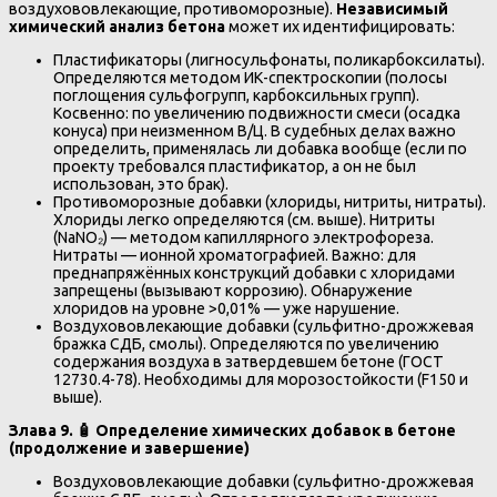
воздухововлекающие, противоморозные).
Независимый
химический анализ бетона
может их идентифицировать:
Пластификаторы (лигносульфонаты, поликарбоксилаты).
Определяются методом ИК-спектроскопии (полосы
поглощения сульфогрупп, карбоксильных групп).
Косвенно: по увеличению подвижности смеси (осадка
конуса) при неизменном В/Ц. В судебных делах важно
определить, применялась ли добавка вообще (если по
проекту требовался пластификатор, а он не был
использован, это брак).
Противоморозные добавки (хлориды, нитриты, нитраты).
Хлориды легко определяются (см. выше). Нитриты
(NaNO₂) — методом капиллярного электрофореза.
Нитраты — ионной хроматографией. Важно: для
преднапряжённых конструкций добавки с хлоридами
запрещены (вызывают коррозию). Обнаружение
хлоридов на уровне >0,01% — уже нарушение.
Воздухововлекающие добавки (сульфитно-дрожжевая
бражка СДБ, смолы). Определяются по увеличению
содержания воздуха в затвердевшем бетоне (ГОСТ
12730.4-78). Необходимы для морозостойкости (F150 и
выше).
З
лава 9. 🧴 Определение химических добавок в бетоне
(продолжение и завершение)
Воздухововлекающие добавки (сульфитно-дрожжевая