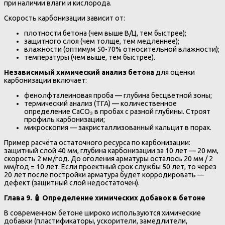
при наличии влаги и кислорода.
Скорость карбонизации зависит от:
плотности бетона (чем выше В/Ц, тем быстрее);
защитного слоя (чем толще, тем медленнее);
влажности (оптимум 50-70% относительной влажности);
температуры (чем выше, тем быстрее).
Независимый химический анализ бетона
для оценки
карбонизации включает:
фенолфталеиновая проба — глубина бесцветной зоны;
термический анализ (ТГА) — количественное
определение CaCO₃ в пробах с разной глубины. Строят
профиль карбонизации;
микроскопия — закристаллизованный кальцит в порах.
Пример расчёта остаточного ресурса по карбонизации:
защитный слой 40 мм, глубина карбонизации за 10 лет — 20 мм,
скорость 2 мм/год. До оголения арматуры осталось 20 мм / 2
мм/год = 10 лет. Если проектный срок службы 50 лет, то через
20 лет после постройки арматура будет корродировать —
дефект (защитный слой недостаточен).
Глава 9. 🧴 Определение химических добавок в бетоне
В современном бетоне широко используются химические
добавки (пластификаторы, ускорители, замедлители,