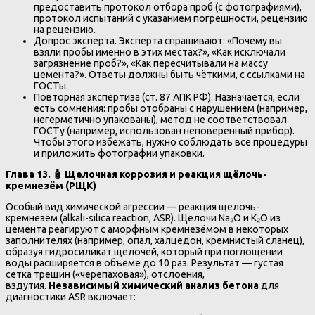
предоставить протокол отбора проб (с фотографиями),
протокол испытаний с указанием погрешности, рецензию
на рецензию.
Допрос эксперта. Эксперта спрашивают: «Почему вы
взяли пробы именно в этих местах?», «Как исключали
загрязнение проб?», «Как пересчитывали на массу
цемента?». Ответы должны быть чёткими, с ссылками на
ГОСТы.
Повторная экспертиза (ст. 87 АПК РФ). Назначается, если
есть сомнения: пробы отобраны с нарушением (например,
негерметично упакованы), метод не соответствовал
ГОСТу (например, использован неповеренный прибор).
Чтобы этого избежать, нужно соблюдать все процедуры
и приложить фотографии упаковки.
Глава 13. 🧴 Щелочная коррозия и реакция щёлочь-
кремнезём (РЩК)
Особый вид химической агрессии — реакция щёлочь-
кремнезём (alkali-silica reaction, ASR). Щелочи Na₂O и K₂O из
цемента реагируют с аморфным кремнезёмом в некоторых
заполнителях (например, опал, халцедон, кремнистый сланец),
образуя гидросиликат щелочей, который при поглощении
воды расширяется в объёме до 10 раз. Результат — густая
сетка трещин («черепаховая»), отслоения,
вздутия.
Независимый химический анализ бетона
для
диагностики ASR включает: