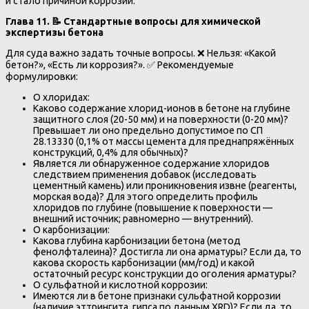
и стало причиной коррозии.
Глава 11.
📝
Стандартные вопросы для химической
экспертизы бетона
Для суда важно задать точные вопросы. ❌ Нельзя: «Какой
бетон?», «Есть ли коррозия?». ✅ Рекомендуемые
формулировки:
О хлоридах:
Каково содержание хлорид-ионов в бетоне на глубине
защитного слоя (20-50 мм) и на поверхности (0-20 мм)?
Превышает ли оно предельно допустимое по СП
28.13330 (0,1% от массы цемента для преднапряжённых
конструкций, 0,4% для обычных)?
Является ли обнаруженное содержание хлоридов
следствием применения добавок (исследовать
цементный камень) или проникновения извне (реагенты,
морская вода)? Для этого определить профиль
хлоридов по глубине (повышение к поверхности —
внешний источник; равномерно — внутренний).
О карбонизации:
Какова глубина карбонизации бетона (метод
фенолфталеина)? Достигла ли она арматуры? Если да, то
какова скорость карбонизации (мм/год) и какой
остаточный ресурс конструкции до оголения арматуры?
О сульфатной и кислотной коррозии:
Имеются ли в бетоне признаки сульфатной коррозии
(наличие эттрингита, гипса по данным XRD)? Если да, то