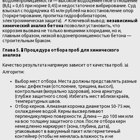
водонепроницаемости — высокое водоцементное отношение
(В/Ц = 0,65 при норме 0,45) и недостаточное вибрирование. Суд
взыскал с подрядчика 45 млн рублей на восстановление опор
(торкретирование, пропитка гидрофобизатором,
электрохимическая защита). 📌 Ключевой вывод:
независимый
химический анализ бетона
позволил установить, что
коррозия вызвана не только внешними хлоридами, но и,
главным образом, низкой водонепроницаемостью бетона —
строительным браком.
Глава 5. 🧪 Процедура отбора проб для химического
анализа
Качество результата напрямую зависит от качества проб. 📊
Алгоритм:
Выбор мест отбора. Места должны представлять разные
зоны: дефектная (отслоение, трещина, высол),
контрольная (визуально здоровая), зона арматуры
(глубже защитного слоя). Избегать мест вблизи краёв,
температурных швов.
Отбор кернов. Алмазная коронка диаметром 50-75 мм,
охлаждение водой. Керны высверливают
перпендикулярно поверхности. Длина — до 100 мм или
на всю толщину защитного слоя. После отбора керн
немедленно маркируют (зона, глубина, дата),
упаковывают в вакуумный пакет или герметичный
контейнер (чтобы не менялась влажность и не