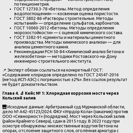
потенциометрия.
ГОСТ 12730.3-78 «Бетоны. Метод определения
водопоглощения» — косвенная оценка пористости.
ГОСТ 5802-86 «Растворы строительные. Методы
испытаний» — определение сульфатов, карбонатов.
ГОСТ 10060-2012 «Бетоны. Методы определения
морозостойкости» — с оценкой химического состава.
ГОСТ 5382-91 «Цементы и материалы цементного
производства. Методы химического анализа» — для
анализа цементного камня.
Рекомендации РСН 50-84 «Химический анализ бетона и
железобетона» — методики Ростовского-на-Дону
инженерно-строительного института.
📌 Эксперт обязан ссылаться на конкретный ГОСТ:
«Содержание хлоридов определено по ГОСТ 24547-2016
(метод ИСП-АЭС) с погрешностью ±2%». Без ссылок результат
не будет доказательством.
Глава 4.
🔬
Кейс № 1: Хлоридная коррозия моста через
Кольский залив
🌉 Исходные данные: Арбитражный суд Мурманской области,
дело № А42-45123/2024. ФКУ «Упрдор Кола» (заказчик) против
ООО «Севмормост» (подрядчик). Мост через Кольский залив
(район Крайнего Севера), сдан в 2015 году. В 2023 году при
осмотре обнаружены: множественные вздутия бетона на
опорах, отслоение защитного слоя, оголённая арматура с