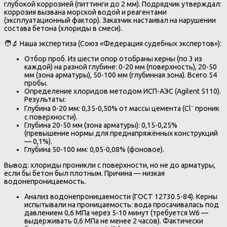
глубокой коррозией (питтинги до 2 мм). Подрядчик утверждал:
коррозия вызвана морской водой и реагентами
(эксплуатационный фактор). Заказчик настаивал на нарушении
состава бетона (хлориды в смеси).
🧑🔬 Наша экспертиза (Союз «Федерация судебных экспертов»):
Отбор проб. Из шести опор отобраны керны (по 3 из
каждой) на разной глубине: 0-20 мм (поверхность), 20-50
мм (зона арматуры), 50-100 мм (глубинная зона). Всего 54
пробы.
Определение хлоридов методом ИСП-АЭС (Agilent 5110).
Результаты:
Глубина 0-20 мм: 0,35-0,50% от массы цемента (Cl⁻ проник
с поверхности).
Глубина 20-50 мм (зона арматуры): 0,15-0,25%
(превышение нормы для преднапряжённых конструкций
— 0,1%).
Глубина 50-100 мм: 0,05-0,08% (фоновое).
Вывод: хлориды проникли с поверхности, но не до арматуры,
если бы бетон был плотным. Причина — низкая
водонепроницаемость.
Анализ водонепроницаемости (ГОСТ 12730.5-84). Керны
испытывали на проницаемость: вода просачивалась под
давлением 0,6 МПа через 5-10 минут (требуется W6 —
выдерживать 0,6 МПа не менее 2 часов). Фактически