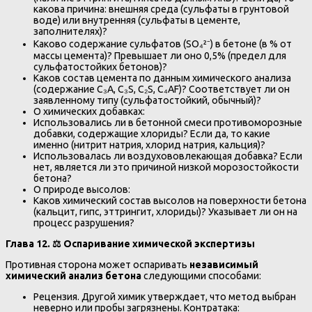
какова причина: внешняя среда (сульфаты в грунтовой
воде) или внутренняя (сульфаты в цементе,
заполнителях)?
Каково содержание сульфатов (SO₄²⁻) в бетоне (в % от
массы цемента)? Превышает ли оно 0,5% (предел для
сульфатостойких бетонов)?
Каков состав цемента по данным химического анализа
(содержание C₃A, C₃S, C₂S, C₄AF)? Соответствует ли он
заявленному типу (сульфатостойкий, обычный)?
О химических добавках:
Использовались ли в бетонной смеси противоморозные
добавки, содержащие хлориды? Если да, то какие
именно (нитрит натрия, хлорид натрия, кальция)?
Использовалась ли воздухововлекающая добавка? Если
нет, является ли это причиной низкой морозостойкости
бетона?
О природе высолов:
Каков химический состав высолов на поверхности бетона
(кальцит, гипс, эттрингит, хлориды)? Указывает ли он на
процесс разрушения?
Глава 12.
⚖️
Оспаривание химической экспертизы
Противная сторона может оспаривать
независимый
химический анализ бетона
следующими способами:
Рецензия. Другой химик утверждает, что метод выбран
неверно или пробы загрязнены. Контратака: