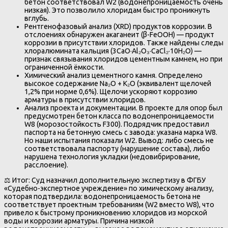
бетон соответствовал W2 (водонепроницаемость очень
низкая). Это позволило хлоридам быстро проникнуть
вглубь.
Рентгенофазовый анализ (XRD) продуктов коррозии. В
отслоениях обнаружен акаганеит (β-FeOOH) — продукт
коррозии в присутствии хлоридов. Также найдены следы
хлоралюмината кальция (3CaO·Al₂O₃·CaCl₂·10H₂O) —
признак связывания хлоридов цементным камнем, но при
ограниченной ёмкости.
Химический анализ цементного камня. Определено
высокое содержание Na₂O + K₂O (эквивалент щелочей
1,2% при норме 0,6%). Щелочи ускоряют коррозию
арматуры в присутствии хлоридов.
Анализ проекта и документации. В проекте для опор был
предусмотрен бетон класса по водонепроницаемости
W8 (морозостойкость F300). Подрядчик предоставил
паспорта на бетонную смесь с завода: указана марка W8.
Но наши испытания показали W2. Вывод: либо смесь не
соответствовала паспорту (нарушение состава), либо
нарушена технология укладки (недовибрирование,
расслоение).
⚖️ Итог: Суд назначил дополнительную экспертизу в ФГБУ
«Судебно-экспертное учреждение» по химическому анализу,
которая подтвердила: водонепроницаемость бетона не
соответствует проектным требованиям (W2 вместо W8), что
привело к быстрому проникновению хлоридов из морской
воды и коррозии арматуры. Причина низкой