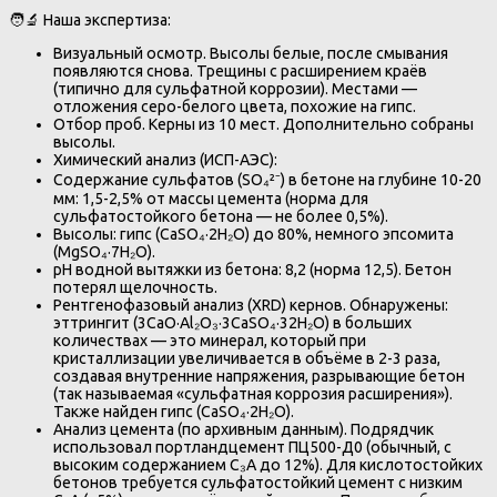
🧑🔬 Наша экспертиза:
Визуальный осмотр. Высолы белые, после смывания
появляются снова. Трещины с расширением краёв
(типично для сульфатной коррозии). Местами —
отложения серо-белого цвета, похожие на гипс.
Отбор проб. Керны из 10 мест. Дополнительно собраны
высолы.
Химический анализ (ИСП-АЭС):
Содержание сульфатов (SO₄²⁻) в бетоне на глубине 10-20
мм: 1,5-2,5% от массы цемента (норма для
сульфатостойкого бетона — не более 0,5%).
Высолы: гипс (CaSO₄·2H₂O) до 80%, немного эпсомита
(MgSO₄·7H₂O).
pH водной вытяжки из бетона: 8,2 (норма 12,5). Бетон
потерял щелочность.
Рентгенофазовый анализ (XRD) кернов. Обнаружены:
эттрингит (3CaO·Al₂O₃·3CaSO₄·32H₂O) в больших
количествах — это минерал, который при
кристаллизации увеличивается в объёме в 2-3 раза,
создавая внутренние напряжения, разрывающие бетон
(так называемая «сульфатная коррозия расширения»).
Также найден гипс (CaSO₄·2H₂O).
Анализ цемента (по архивным данным). Подрядчик
использовал портландцемент ПЦ500-Д0 (обычный, с
высоким содержанием C₃A до 12%). Для кислотостойких
бетонов требуется сульфатостойкий цемент с низким