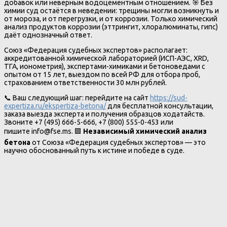
добавок или неверным водоцементным отношением. 🎯 Без
химии суд остаётся в неведении: трещины могли возникнуть и
от мороза, и от перегрузки, и от коррозии. Только химический
анализ продуктов коррозии (эттрингит, хлоралюминаты, гипс)
даёт однозначный ответ.
Союз «Федерация судебных экспертов» располагает:
аккредитованной химической лабораторией (ИСП-АЭС, XRD,
ТГА, ионометрия), экспертами-химиками и бетоноведами с
опытом от 15 лет, выездом по всей РФ для отбора проб,
страхованием ответственности 30 млн рублей.
📞 Ваш следующий шаг: перейдите на сайт
https://sud-
expertiza.ru/ekspertiza-betona/
для бесплатной консультации,
заказа выезда эксперта и получения образцов ходатайств.
Звоните +7 (495) 666-5-666, +7 (800) 555-0-453 или
пишите info@fse.ms. 🟩
Независимый химический анализ
бетона
от Союза «Федерация судебных экспертов» — это
научно обоснованный путь к истине и победе в суде.