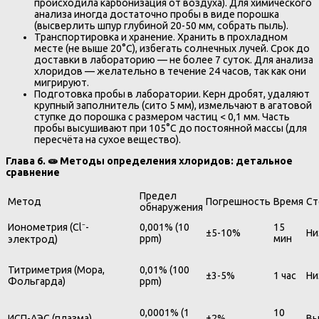
происходила карбонизация от воздуха). Для химического
анализа иногда достаточно пробы в виде порошка
(высверлить шпур глубиной 20-50 мм, собрать пыль).
Транспортировка и хранение. Хранить в прохладном
месте (не выше 20°C), избегать солнечных лучей. Срок до
доставки в лабораторию — не более 7 суток. Для анализа
хлоридов — желательно в течение 24 часов, так как они
мигрируют.
Подготовка пробы в лаборатории. Керн дробят, удаляют
крупный заполнитель (сито 5 мм), измельчают в агатовой
ступке до порошка с размером частиц < 0,1 мм. Часть
пробы высушивают при 105°C до постоянной массы (для
пересчёта на сухое вещество).
Глава 6. 🧫 Методы определения хлоридов: детальное
сравнение
Предел
Метод
Погрешность
Время
Ст
обнаружения
Ионометрия (Cl⁻-
0,001% (10
15
±5-10%
Ни
ppm)
мин
электрод)
Титриметрия (Мора,
0,01% (100
±3-5%
1 час
Ни
Фольгарда)
ppm)
0,0001% (1
10
ИСП-АЭС (плазма)
±2%
Вы