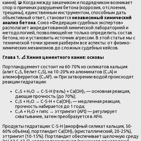
камня). 🧩 Когда между заказчиком и подрядчиком возникает
спор о причинах разрушения бетона (коррозия, отслоения,
трещины), единственным инструментом, способным дать
объективный ответ, становится
независимый химический
анализ бетона
. Союз «Федерация судебных экспертов»
располагает аккредитованной химической лабораторией и
методологией, позволяющей не только определить состав
бетона, но и установить источник агрессии. В этой статье мы с
технической точки зрения разберём все аспекты: от физико-
химических механизмов до сложных судебных кейсов.
Глава 1.
📐
Химия цементного камня: основы
Портландцемент состоит на 60-70% из силикатов кальция
(алит C₃S, белит C₂S), на 10-20% из алюминатов (C₃A) и
алюмоферритов (C₄AF). 🧫 При затворении водой происходят
реакции гидратации:
C₃S + H₂O → C-S-H (гель) + Ca(OH)₂ — основная реакция,
дающая прочность (до 70%);
C₂S + H₂O → C-S-H + Ca(OH)₂ — медленная реакция,
прочность набирается до 1 года;
C₃A + H₂O + гипс → эттрингит (AFt) — регулирует
схватывание, затем преобразуется в AFm.
Продукты гидратации: C-S-H (аморфный силикат кальция, 50-
60% объёма), портландит Ca(OH)₂ (кристаллический, 20-25%),
эттрингит (10-15%). Портландит обеспечивает щелочную среду