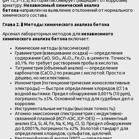
(pH 12,5-13,5), которая пассивирует (защищает от коррозии)
арматуру.
Независимый химический анализ
бетона
направлен на выявление отклонений от нормального
химического состава.
Глава 2. 🧪 Методы химического анализа бетона
Арсенал лабораторных методов для
независимого
химического анализа бетона
включает:
Химические методы (классические):
Гравиметрия (взвешивание осадка) — определение
содержания CaO, SiO₂, Al₂O₃, Fe₂O₃ в цементе. Точность
±0,1%. Но требует растворения пробы в кислотах.
Титриметрия (объёмный анализ) — определение
карбонатов (CaCO₃) по реакции с кислотой. Просто и
дёшево, но неселективно.
Ионометрия (потенциометрические ионоселективные
электроды) — быстрое определение хлоридов (Cl⁻) в
водной вытяжке. Предел обнаружения 0,001% (10 ppm),
погрешность ±5%. Основной метод для судебных дел о
коррозии.
Инструментальные методы (высокая точность):
Атомно-эмиссионная спектрометрия с индуктивно-
связанной плазмой (ИСП-АЭС, ICP-OES) — элементный
анализ (Ca, Si, Al, Fe, Na, K, Mg, Cl, S). Предел обнаружения
до 0,0001%, погрешность ±2%. Золотой стандарт для
определения хлоридов, сульфатов, щелочей.
Рентгенофазовый анализ (XRD) — определяет