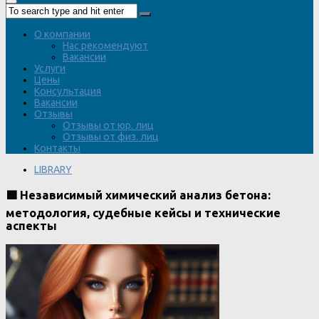
О компании
Нас рекомендуют
Вакансии
Услуги
Цены
Консультация
Вакансии
Отзывы
Отзывы от юр. лиц
Отзывы от физ. лиц
Контакты
LIBRARY
🟩 Независимый химический анализ бетона:
методология, судебные кейсы и технические
аспекты