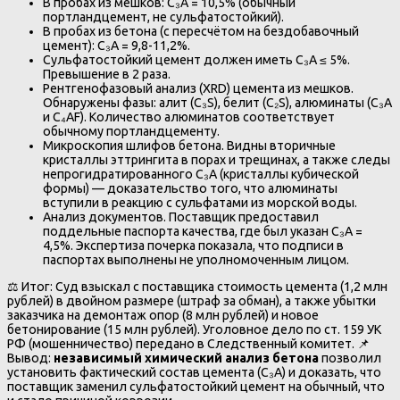
В пробах из мешков: C₃A = 10,5% (обычный
портландцемент, не сульфатостойкий).
В пробах из бетона (с пересчётом на бездобавочный
цемент): C₃A = 9,8-11,2%.
Сульфатостойкий цемент должен иметь C₃A ≤ 5%.
Превышение в 2 раза.
Рентгенофазовый анализ (XRD) цемента из мешков.
Обнаружены фазы: алит (C₃S), белит (C₂S), алюминаты (C₃A
и C₄AF). Количество алюминатов соответствует
обычному портландцементу.
Микроскопия шлифов бетона. Видны вторичные
кристаллы эттрингита в порах и трещинах, а также следы
непрогидратированного C₃A (кристаллы кубической
формы) — доказательство того, что алюминаты
вступили в реакцию с сульфатами из морской воды.
Анализ документов. Поставщик предоставил
поддельные паспорта качества, где был указан C₃A =
4,5%. Экспертиза почерка показала, что подписи в
паспортах выполнены не уполномоченным лицом.
⚖️ Итог: Суд взыскал с поставщика стоимость цемента (1,2 млн
рублей) в двойном размере (штраф за обман), а также убытки
заказчика на демонтаж опор (8 млн рублей) и новое
бетонирование (15 млн рублей). Уголовное дело по ст. 159 УК
РФ (мошенничество) передано в Следственный комитет. 📌
Вывод:
независимый химический анализ бетона
позволил
установить фактический состав цемента (C₃A) и доказать, что
поставщик заменил сульфатостойкий цемент на обычный, что