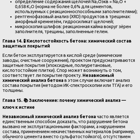
определение содержания щелочей Na₂Oэкв = Na₂O +
0,658·K₂O (норма не более 0,6% для цементов,
используемых с реакционноспособными заполнителями);
рентгенофазовый анализ (XRD) продуктов в трещинах:
аморфный кремнезём, гидросиликат щелочей;
микроскопия шлифов: реакционная кайма вокруг зёрен
заполнителя, трещины, заполненные гелем.
Глава 14. 🧪 Кислотостойкость бетона: химический состав
защитных покрытий
Если бетон эксплуатируется в кислой среде (химические
заводы, очистные сооружения), проектом предусматриваются
защитные покрытия (эпоксидные, полиуретановые,
кислотостойкие плитки). Спор может возникнуть о том,
соответствует ли покрытие проекту.
Независимый
химический анализ бетона
в этом случае включает анализ
состава покрытия (методом ИК-спектроскопии или ТГА) и его
толщины.
Глава 15.
📚
Заключение: почему химический анализ —
ключ к истине
Независимый химический анализ бетона
часто является
единственным способом доказать, что разрушение бетона
вызвано не эксплуатационными факторами, а нарушением
состава, применением некачественных материалов (например,
обычного цемента вместо сульфатостойкого), отсутствием