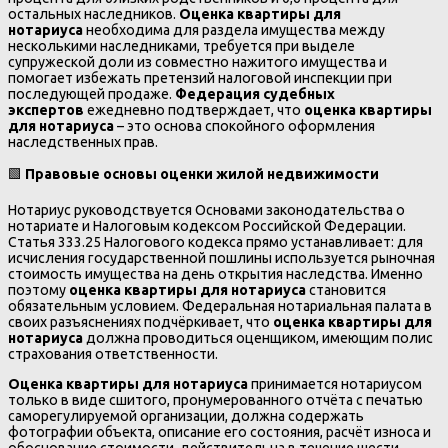
остальных наследников.
Оценка квартиры для
нотариуса
необходима для раздела имущества между
несколькими наследниками, требуется при выделе
супружеской доли из совместно нажитого имущества и
помогает избежать претензий налоговой инспекции при
последующей продаже.
Федерация судебных
экспертов
ежедневно подтверждает, что
оценка квартиры
для нотариуса
– это основа спокойного оформления
наследственных прав.
🟩
Правовые основы оценки жилой недвижимости
Нотариус руководствуется Основами законодательства о
нотариате и Налоговым кодексом Российской Федерации.
Статья 333.25 Налогового кодекса прямо устанавливает: для
исчисления государственной пошлины используется рыночная
стоимость имущества на день открытия наследства. Именно
поэтому
оценка квартиры для нотариуса
становится
обязательным условием. Федеральная нотариальная палата в
своих разъяснениях подчёркивает, что
оценка квартиры для
нотариуса
должна проводиться оценщиком, имеющим полис
страхования ответственности.
Оценка квартиры для нотариуса
принимается нотариусом
только в виде сшитого, пронумерованного отчёта с печатью
саморегулируемой организации, должна содержать
фотографии объекта, описание его состояния, расчёт износа и