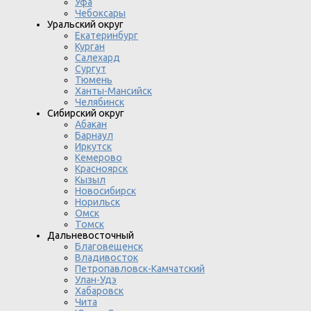
Уфа
Чебоксары
Уральский округ
Екатеринбург
Курган
Салехард
Сургут
Тюмень
Ханты-Мансийск
Челябинск
Сибирский округ
Абакан
Барнаул
Иркутск
Кемерово
Красноярск
Кызыл
Новосибирск
Норильск
Омск
Томск
Дальневосточный
Благовещенск
Владивосток
Петропавловск-Камчатский
Улан-Удэ
Хабаровск
Чита