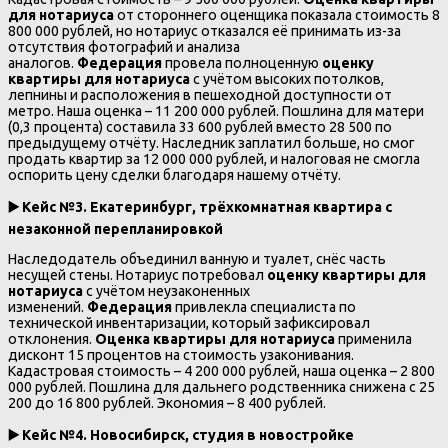
для нотариуса
от стороннего оценщика показала стоимость 8
800 000 рублей, но нотариус отказался её принимать из-за
отсутствия фотографий и анализа
аналогов.
Федерация
провела полноценную
оценку
квартиры для нотариуса
с учётом высоких потолков,
лепнины и расположения в пешеходной доступности от
метро. Наша оценка – 11 200 000 рублей. Пошлина для матери
(0,3 процента) составила 33 600 рублей вместо 28 500 по
предыдущему отчёту. Наследник заплатил больше, но смог
продать квартир за 12 000 000 рублей, и налоговая не смогла
оспорить цену сделки благодаря нашему отчёту.
▶️ Кейс №3. Екатеринбург, трёхкомнатная квартира с
незаконной перепланировкой
Наследодатель объединил ванную и туалет, снёс часть
несущей стены. Нотариус потребовал
оценку квартиры для
нотариуса
с учётом неузаконенных
изменений.
Федерация
привлекла специалиста по
технической инвентаризации, который зафиксировал
отклонения.
Оценка квартиры для нотариуса
применила
дисконт 15 процентов на стоимость узаконивания.
Кадастровая стоимость – 4 200 000 рублей, наша оценка – 2 800
000 рублей. Пошлина для дальнего родственника снижена с 25
200 до 16 800 рублей. Экономия – 8 400 рублей.
▶️ Кейс №4. Новосибирск, студия в новостройке