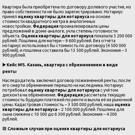
Квартира была приобретена по договору долевого участия, но
право собственности не было зарегистрировано. Нотариус
принял
оценку квартиры для нотариуса
на основе
стоимости квадратного метра в аналогичных
новостройках.
Федерация
проанализировала цены
предложений в доме-аналоге, учла степень готовности
объекта.
Оценка квартиры для нотариуса
показала 3 200 000
рублей. Пошлина для матери – 9 600 рублей. Без отчёта
нотариус использовал бы стоимость по договору (4 500 000
рублей), и пошлина составила бы 13 500 рублей. Экономия – 3
900 рублей.
▶️ Кейс №5. Казань, квартира с обременением в виде
ренты
Наследодатель заключил договор пожизненной ренты, после
его смерти обременение перешло на наследника. Нотариус
потребовал
оценку квартиры для нотариуса
с учётом
дисконта на обременение.
Федерация
рассчитала текущую
стоимость будущих платежей по ренте и вычла её из рыночной
цены. Кадастровая стоимость – 3 500 000 рублей, наша
оценка
квартиры для нотариуса
– 2 100 000 рублей. Пошлина для
сына снижена с 10 500 до 6 300 рублей. Экономия – 4 200
рублей.
🟩
Сложные случаи при оценке квартиры для нотариуса