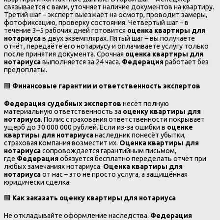
связывается с вами, уточняет наличие документов на квартиру.
Третий шаг – эксперт выезжает на осмотр, проводит замеры,
фотофиксацию, проверку состояния. Четвёртый шаг – в
течение 3–5 рабочих дней готовится
оценка квартиры для
нотариуса
в двух экземплярах. Пятый шаг – вы получаете
отчёт, передаёте его нотариусу и оплачиваете услугу только
после принятия документа. Срочная
оценка квартиры для
нотариуса
выполняется за 24 часа.
Федерация
работает без
предоплаты.
🟩
Финансовые гарантии и ответственность экспертов
Федерация судебных экспертов
несёт полную
материальную ответственность за
оценку квартиры для
нотариуса
. Полис страхования ответственности покрывает
ущерб до 30 000 000 рублей. Если из-за ошибки в
оценке
квартиры для нотариуса
наследник понесёт убытки,
страховая компания возместит их.
Оценка квартиры для
нотариуса
сопровождается гарантийным письмом,
где
Федерация
обязуется бесплатно переделать отчёт при
любых замечаниях нотариуса.
Оценка квартиры для
нотариуса
от нас – это не просто услуга, а защищённая
юридически сделка.
🟩
Как заказать оценку квартиры для нотариуса
Не откладывайте оформление наследства.
Федерация