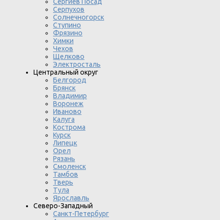
Сергиев Посад
Серпухов
Солнечногорск
Ступино
Фрязино
Химки
Чехов
Щелково
Электросталь
Центральный округ
Белгород
Брянск
Владимир
Воронеж
Иваново
Калуга
Кострома
Курск
Липецк
Орел
Рязань
Смоленск
Тамбов
Тверь
Тула
Ярославль
Северо-Западный
Санкт-Петербург