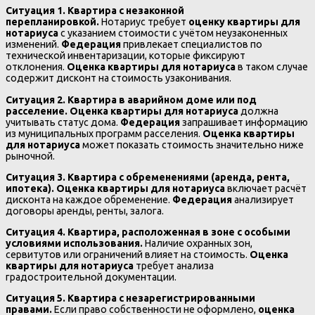
Ситуация 1. Квартира с незаконной
перепланировкой.
Нотариус требует
оценку квартиры для
нотариуса
с указанием стоимости с учётом неузаконенных
изменений.
Федерация
привлекает специалистов по
технической инвентаризации, которые фиксируют
отклонения.
Оценка квартиры для нотариуса
в таком случае
содержит дисконт на стоимость узаконивания.
Ситуация 2. Квартира в аварийном доме или под
расселение.
Оценка квартиры для нотариуса
должна
учитывать статус дома.
Федерация
запрашивает информацию
из муниципальных программ расселения.
Оценка квартиры
для нотариуса
может показать стоимость значительно ниже
рыночной.
Ситуация 3. Квартира с обременениями (аренда, рента,
ипотека).
Оценка квартиры для нотариуса
включает расчёт
дисконта на каждое обременение.
Федерация
анализирует
договоры аренды, ренты, залога.
Ситуация 4. Квартира, расположенная в зоне с особыми
условиями использования.
Наличие охранных зон,
сервитутов или ограничений влияет на стоимость.
Оценка
квартиры для нотариуса
требует анализа
градостроительной документации.
Ситуация 5. Квартира с незарегистрированными
правами.
Если право собственности не оформлено,
оценка