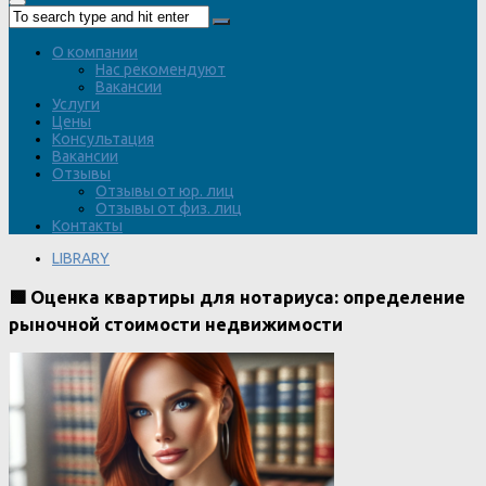
О компании
Нас рекомендуют
Вакансии
Услуги
Цены
Консультация
Вакансии
Отзывы
Отзывы от юр. лиц
Отзывы от физ. лиц
Контакты
LIBRARY
🟩 Оценка квартиры для нотариуса: определение
рыночной стоимости недвижимости