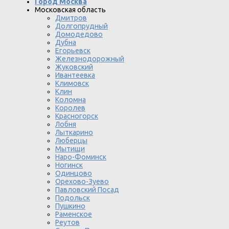
Город Москва
Московская область
Дмитров
Долгопрудный
Домодедово
Дубна
Егорьевск
Железнодорожный
Жуковский
Ивантеевка
Климовск
Клин
Коломна
Королев
Красногорск
Лобня
Лыткарино
Люберцы
Мытищи
Наро-Фоминск
Ногинск
Одинцово
Орехово-Зуево
Павловский Посад
Подольск
Пушкино
Раменское
Реутов