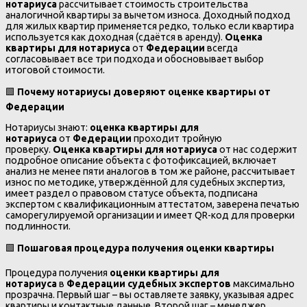
нотариуса
рассчитывает стоимость строительства
аналогичной квартиры за вычетом износа. Доходный подход
для жилых квартир применяется редко, только если квартира
используется как доходная (сдаётся в аренду).
Оценка
квартиры для нотариуса
от
Федерации
всегда
согласовывает все три подхода и обосновывает выбор
итоговой стоимости.
🟩
Почему нотариусы доверяют оценке квартиры от
Федерации
Нотариусы знают:
оценка квартиры для
нотариуса
от
Федерации
проходит тройную
проверку.
Оценка квартиры для нотариуса
от нас содержит
подробное описание объекта с фотофиксацией, включает
анализ не менее пяти аналогов в том же районе, рассчитывает
износ по методике, утверждённой для судебных экспертиз,
имеет раздел о правовом статусе объекта, подписана
экспертом с квалификационным аттестатом, заверена печатью
саморегулируемой организации и имеет QR-код для проверки
подлинности.
🟩
Пошаговая процедура получения оценки квартиры
Процедура получения
оценки квартиры для
нотариуса
в
Федерации судебных экспертов
максимально
прозрачна. Первый шаг – вы оставляете заявку, указывая адрес
квартиры и контактные данные. Второй шаг – менеджер