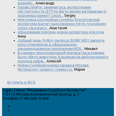
жизней»...
Александр
Здравствуйте, занимаетесь экспертизами
обстоятельств ДТП по фото-видео материалам (с
дорожных камер)? Смож...
Sergey
Мне нужна досудебная судебно-бухгалтерская
экспертиза (расчет задолженности) по трудовому
спору. На руках е...
Анастасия
образование плесени, нужна экспертиза для суда
Анна
Добрый день. Робот-пылесос BORK V851 заехал в
зону отмеченную в официальном,
рекомендованном приложении BOR...
Михаил
В клинике передозировкой препаратов в клинике
было убито животное. В выписке из амбулаторного
журнала зафик...
Алексей
Нужна Судебная оценка гаража в Москве.
Интересуют сроки и стоимость.
Мария
Вступить в ФСЭ
Адрес
Союза "Федерация Судебных Экспертов"
:
115114
,
Москва
,
Кожевнический проезд, д. 3
Телефон:
+7 495 666–5–666