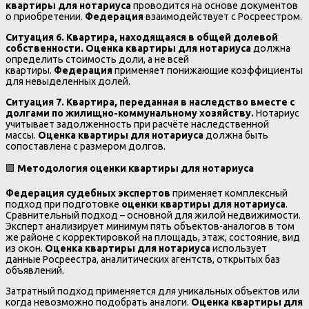
квартиры для нотариуса
проводится на основе документов
о приобретении.
Федерация
взаимодействует с Росреестром.
Ситуация 6. Квартира, находящаяся в общей долевой
собственности.
Оценка квартиры для нотариуса
должна
определить стоимость доли, а не всей
квартиры.
Федерация
применяет понижающие коэффициенты
для невыделенных долей.
Ситуация 7. Квартира, переданная в наследство вместе с
долгами по жилищно-коммунальному хозяйству.
Нотариус
учитывает задолженность при расчёте наследственной
массы.
Оценка квартиры для нотариуса
должна быть
сопоставлена с размером долгов.
🟩
Методология оценки квартиры для нотариуса
Федерация судебных экспертов
применяет комплексный
подход при подготовке
оценки квартиры для нотариуса
.
Сравнительный подход – основной для жилой недвижимости.
Эксперт анализирует минимум пять объектов-аналогов в том
же районе с корректировкой на площадь, этаж, состояние, вид
из окон.
Оценка квартиры для нотариуса
использует
данные Росреестра, аналитических агентств, открытых баз
объявлений.
Затратный подход применяется для уникальных объектов или
когда невозможно подобрать аналоги.
Оценка квартиры для