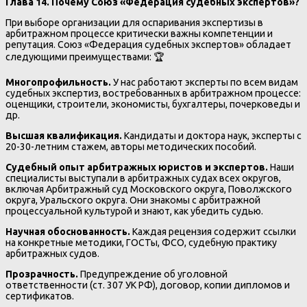
Глава 14. Почему Союз «Федерация судебных экспертов»?
При выборе организации для оспаривания экспертизы в
арбитражном процессе критически важны компетенции и
репутация. Союз «Федерация судебных экспертов» обладает
следующими преимуществами: 🏆
Многопрофильность.
У нас работают эксперты по всем видам
судебных экспертиз, востребованных в арбитражном процессе:
оценщики, строители, экономисты, бухгалтеры, почерковеды и
др.
Высшая квалификация.
Кандидаты и доктора наук, эксперты с
20-30-летним стажем, авторы методических пособий.
Судебный опыт арбитражных юристов и экспертов.
Наши
специалисты выступали в арбитражных судах всех округов,
включая Арбитражный суд Московского округа, Поволжского
округа, Уральского округа. Они знакомы с арбитражной
процессуальной культурой и знают, как убедить судью.
Научная обоснованность.
Каждая рецензия содержит ссылки
на конкретные методики, ГОСТы, ФСО, судебную практику
арбитражных судов.
Прозрачность.
Предупреждение об уголовной
ответственности (ст. 307 УК РФ), договор, копии дипломов и
сертификатов.