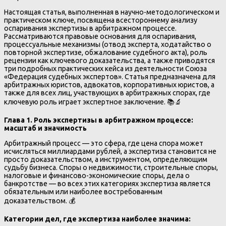
Настоящая статья, выполненная в научно-методологическом и
практическом ключе, посвящена всестороннему анализу
оспаривания экспертизы в арбитражном процессе.
Рассматриваются правовые основания для оспаривания,
процессуальные механизмы (отвод эксперта, ходатайство о
повторной экспертизе, обжалование судебного акта), роль
рецензии как ключевого доказательства, а также приводятся
три подробных практических кейса из деятельности Союза
«Федерация судебных экспертов». Статья предназначена для
арбитражных юристов, адвокатов, корпоративных юристов, а
также для всех лиц, участвующих в арбитражных спорах, где
ключевую роль играет экспертное заключение. 📚🔬
Глава 1. Роль экспертизы в арбитражном процессе:
масштаб и значимость
Арбитражный процесс — это сфера, где цена спора может
исчисляться миллиардами рублей, а экспертиза становится не
просто доказательством, а инструментом, определяющим
судьбу бизнеса. Споры о недвижимости, строительные споры,
налоговые и финансово-экономические споры, дела о
банкротстве — во всех этих категориях экспертиза является
обязательным или наиболее востребованным
доказательством. 💰
Категории дел, где экспертиза наиболее значима: