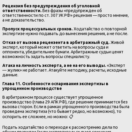
Рецензия без предупреждения об уголовной
ответственности.
Без фразы «предупрежден об
ответственности по ст. 307 УК РФ» рецензия — просто мнение,
а не доказательство.
Пропуск процессуальных сроков.
Ходатайство о повторной
экспертизе нужно подавать до вынесения решения, а не после.
Отказ от вызова рецензента в арбитражный суд.
Живой
эксперт, который может ответить на вопросы суда и
оппонента, убедительнее бумаги. Арбитражные судьи ценят
возможность задать вопросы специалисту.
Атака на личность эксперта, а не на его выводы.
«Эксперт
— жулик» не работает. Атакуйте методику, расчеты, исходные
данные.
Глава 11. Особенности оспаривания экспертизы в
упрощенном производстве
В арбитражном процессе существует упрощенное
производство (глава 29 АПК РФ), где решение принимается без
вызова сторон. Если в рамках упрощенного производства была
проведена экспертиза (что бывает редко, но возможно), то
оспорить ее сложнее, но можно: 📋
Подать ходатайство о переходе к рассмотрению дела по