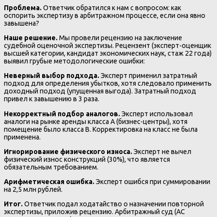
Проблема.
Ответчик обратился к нам с вопросом: как
оспорить экспертизу в арбитражном процессе, если она явно
завышена?
Наше решение.
Мы провели рецензию на заключение
судебной оценочной экспертизы. Рецензент (эксперт-оценщик
высшей категории, кандидат экономических наук, стаж 22 года)
выявил грубые методологические ошибки:
Неверный выбор подхода.
Эксперт применил затратный
подход для определения убытков, хотя следовало применить
доходный подход (упущенная выгода). Затратный подход
привел к завышению в 3 раза.
Некорректный подбор аналогов.
Эксперт использовал
аналоги на рынке аренды класса А (бизнес-центры), хотя
помещение было класса В. Корректировка на класс не была
применена.
Игнорирование физического износа.
Эксперт не вычел
физический износ конструкций (30%), что является
обязательным требованием.
Арифметическая ошибка.
Эксперт ошибся при суммировании
на 2,5 млн рублей.
Итог.
Ответчик подал ходатайство о назначении повторной
экспертизы, приложив рецензию. Арбитражный суд (АС