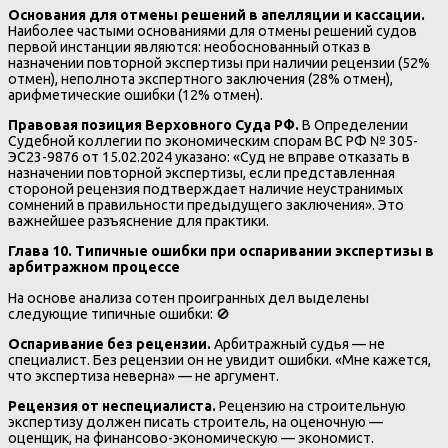
Основания для отмены решений в апелляции и кассации.
Наиболее частыми основаниями для отмены решений судов
первой инстанции являются: необоснованный отказ в
назначении повторной экспертизы при наличии рецензии (52%
отмен), неполнота экспертного заключения (28% отмен),
арифметические ошибки (12% отмен).
Правовая позиция Верховного Суда РФ.
В Определении
Судебной коллегии по экономическим спорам ВС РФ № 305-
ЭС23-9876 от 15.02.2024 указано: «Суд не вправе отказать в
назначении повторной экспертизы, если представленная
стороной рецензия подтверждает наличие неустранимых
сомнений в правильности предыдущего заключения». Это
важнейшее разъяснение для практики.
Глава 10. Типичные ошибки при оспаривании экспертизы в
арбитражном процессе
На основе анализа сотен проигранных дел выделены
следующие типичные ошибки: 🚫
Оспаривание без рецензии.
Арбитражный судья — не
специалист. Без рецензии он не увидит ошибки. «Мне кажется,
что экспертиза неверна» — не аргумент.
Рецензия от неспециалиста.
Рецензию на строительную
экспертизу должен писать строитель, на оценочную —
оценщик, на финансово-экономическую — экономист.