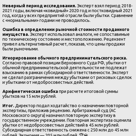
Неверный период исследования.
Эксперт взял период 2018-
2021 годы, включая «ковидный» 2020 год и постковидный 2021
год, когда у всех предприятий отрасли были убытки. Сравнение
с «нормальными» годами не проводилось.
Ошибка в определении рыночной стоимости проданного
имущества.
Эксперт использовал аналоги, не сопоставимые
по техническому состоянию и местоположению. Рецензент
привел альтернативный расчет, показав, что цены продажи
были рыночными.
Игнорирование обычного предпринимательского риска.
Согласно правовой позиции Верховного Суда РФ, убытки от
обычной предпринимательской деятельности не подлежат
взысканию в рамках субсидиарной ответственности. Эксперт
не сделал разграничения между убытками от рисковых сделок
и убытками от недобросовестных действий.
Арифметическая ошибка
при расчете итоговой суммы
убытков на 15 млн рублей.
Итог.
Директор подал ходатайство о назначении повторной
экспертизы, приложив рецензию. Арбитражный суд (АС
Московского округа) назначил повторную экспертизу в
государственном учреждении. Повторная экспертиза оценила
убытки от недобросовестных действий в 45 млн рублей.
Субсидиарная ответственность снижена с 250 млн до 45 млн
рублей. Экономия — 205 млн рублей. 🏆💎