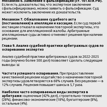
Механизм 6. Заявление о фальсификации (ст. 161 АПК РФ).
Если есть доказательства, что экспертное заключение
сфальсифицировано, можно заявить о фальсификации. Суд
может исключить заключение из доказательств.
Механизм 7. Обжалование судебного акта
(постановления) в апелляции и кассации.
Если суд первой
инстанции отказал в назначении повторной экспертизы, это
основание для апелляционной жалобы. Арбитражные
апелляционные суды активно отменяют решения при наличии
рецензии.
Глава 9. Анализ судебной практики арбитражных судов по
оспариванию экспертиз
Анализ судебной практики арбитражных судов за 2022-2025
годы (изучено более 500 дел) позволяет сделать следующие
выводы: 📊
Частота успешного оспаривания.
При предоставлении
качественной рецензии ходатайство о назначении повторной
экспертизы удовлетворяется в 68% случаев. Без рецензии — в
12% случаев. Рецензия повышает шансы в 5,7 раза.
Наиболее часто оспариваемые виды экспертиз в
арбитраже:
оценочные (42% дел), строительно-технические
(28%), финансово-экономические (18%), бухгалтерские (8%),
остальные (4%).