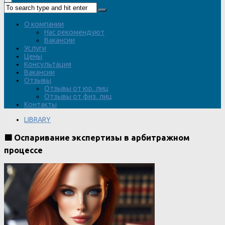
О компании
Нас рекомендуют
Вакансии
Услуги
Цены
Консультация
Вакансии
Отзывы
Отзывы от юр. лиц
Отзывы от физ. лиц
Контакты
LIBRARY
🟩 Оспаривание экспертизы в арбитражном
процессе