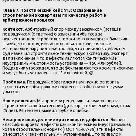
Глава 7. Практический кейс №3: Оспаривание
строительной экспертизы по качеству работ в
арбитражном процессе
Контекст.
Арбитражный спор между заказчиком (истец) и
подрядчиком (ответчик) о взыскании убытков за
некачественное строительство жилого комплекса. Заказчик
заявил, что подрядчик использовал некачественные
материалы и нарушил технологию, что привело к дефектам.
Суд назначил строительно-техническую экспертизу. Эксперт
дал заключение, что дефекты являются критическими и
неустранимыми, стоимость устранения — 150 млн рублей.
Подрядчик утверждал, что дефекты являются косметическими
и могут быть устранены за 15 млн рублей. 😨
Проблема.
Подрядчик обратился к нам: нужно оспорить
экспертизу в арбитражном процессе, чтобы снизить сумму
убытков.
Наше решение.
Мы провели рецензию силами эксперта-
строителя высшей категории (доктора технических наук, стаж
25 лет). Рецензент выявил грубые ошибки:
Неверное определение критичности дефектов.
Эксперт
классифицировал дефекты как «критические» (неустранимые),
хотя в строительных нормах (ГОСТ 15467-79) эти дефекты
относятся к «значительным» (устранимым). Это привело к