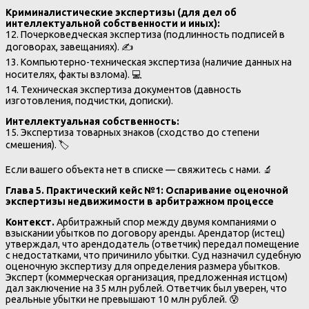
Криминалистические экспертизы (для дел об
интеллектуальной собственности и иных):
12. Почерковедческая экспертиза (подлинность подписей в
договорах, завещаниях). ✍️
13. Компьютерно-техническая экспертиза (наличие данных на
носителях, факты взлома). 💻
14. Техническая экспертиза документов (давность
изготовления, подчистки, дописки).
Интеллектуальная собственность:
15. Экспертиза товарных знаков (сходство до степени
смешения). 🏷️
Если вашего объекта нет в списке — свяжитесь с нами. 🔬
Глава 5. Практический кейс №1: Оспаривание оценочной
экспертизы недвижимости в арбитражном процессе
Контекст.
Арбитражный спор между двумя компаниями о
взыскании убытков по договору аренды. Арендатор (истец)
утверждал, что арендодатель (ответчик) передал помещение
с недостатками, что причинило убытки. Суд назначил судебную
оценочную экспертизу для определения размера убытков.
Эксперт (коммерческая организация, предложенная истцом)
дал заключение на 35 млн рублей. Ответчик был уверен, что
реальные убытки не превышают 10 млн рублей. 😰