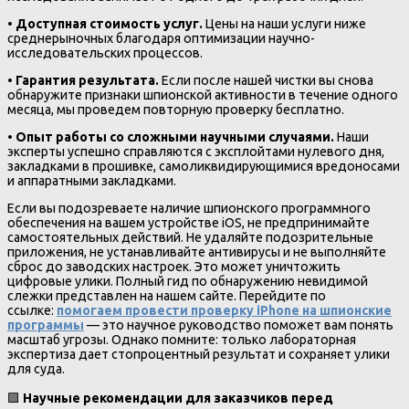
•
Доступная стоимость услуг.
Цены на наши услуги ниже
среднерыночных благодаря оптимизации научно-
исследовательских процессов.
•
Гарантия результата.
Если после нашей чистки вы снова
обнаружите признаки шпионской активности в течение одного
месяца, мы проведем повторную проверку бесплатно.
•
Опыт работы со сложными научными случаями.
Наши
эксперты успешно справляются с эксплойтами нулевого дня,
закладками в прошивке, самоликвидирующимися вредоносами
и аппаратными закладками.
Если вы подозреваете наличие шпионского программного
обеспечения на вашем устройстве iOS, не предпринимайте
самостоятельных действий. Не удаляйте подозрительные
приложения, не устанавливайте антивирусы и не выполняйте
сброс до заводских настроек. Это может уничтожить
цифровые улики. Полный гид по обнаружению невидимой
слежки представлен на нашем сайте. Перейдите по
ссылке:
помогаем провести проверку iPhone на шпионские
программы
— это научное руководство поможет вам понять
масштаб угрозы. Однако помните: только лабораторная
экспертиза дает стопроцентный результат и сохраняет улики
для суда.
🟩
Научные рекомендации для заказчиков перед