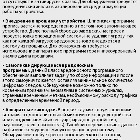
отсутствуют в антивирусных базах. Для обнаружения требуется
поведенческий анализ в изолированной среде и эмуляция
работы устройства.
•
Внедрение в прошивку устройства.
Шпионская программа
прописывается непосредственно в постоянное запоминающее
устройство. Даже полный сброс до заводских настроек и
переустановка операционной системы не удаляют угрозу, так
как при каждой загрузке вредонос заново внедряется в
систему из прошивки. Для обнаружения требуется
использование аппаратного программатора и низкоуровневый
анализ дампа прошивки.
•
Самоликвидирующиеся вредоносные
программы.
Данный класс вредоносного программного
обеспечения выполняет задачу по сбору информации и после
этого самоуничтожается, оставляя минимальное количество
цифровых следов. Обнаружение возможно только по
косвенным признакам: аномалиям в системных журналах,
странным временным меткам, необъяснимому расходу трафика
в определенный временной период.
•
Аппаратные закладки.
В редких случаях злоумышленники
встраивают дополнительный микрочип в корпус устройства
или в подключаемый аксессуар (зарядное устройство,
наушники, флеш-накопитель). Такой чип перехватывает данные
на физическом уровне, минуя операционную систему.
Обнаружение требует рентгеноскопического контроля,
анализа цепей питания и проверки целостности корпуса.