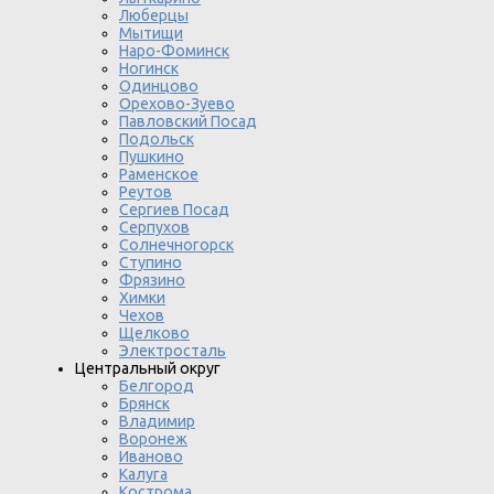
Люберцы
Мытищи
Наро-Фоминск
Ногинск
Одинцово
Орехово-Зуево
Павловский Посад
Подольск
Пушкино
Раменское
Реутов
Сергиев Посад
Серпухов
Солнечногорск
Ступино
Фрязино
Химки
Чехов
Щелково
Электросталь
Центральный округ
Белгород
Брянск
Владимир
Воронеж
Иваново
Калуга
Кострома