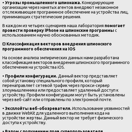
•
Угрозы промышленного шпионажа.
Конкурирующие
организации через нанятых агентов внедряют незаконное
отслеживающее программное обеспечение на устройства лиц,
принимающих стратегические решения.
В каждом из четырех сценариев наша лаборатория
помогает
провести проверку iPhone на шпионские программы
с
использованием научно обоснованных методик.
❎
Классификация векторов внедрения шпионского
программного обеспечения на iOS
На основе анализа эмпирических данных нами разработана
классификация векторов внедрения шпионского программного
обеспечения на устройства iOS.
•
Профили конфигурации.
Данный вектор представляет
собой установку специального профиля, который
перенаправляет сетевой трафик через прокси-сервер
злоумышленника или предоставляет удаленный доступ к
устройству. Профили конфигурации могут быть установлены
через веб-сайт или отправлены по электронной почте.
•
Эксплойты веб-обозревателя.
Использование уязвимостей
в движке WebKit для удаленного выполнения кода на
устройстве жертвы. Данный вектор не требует физического
доступа к устройству.
•
Взлом с получением прав суперпользователя