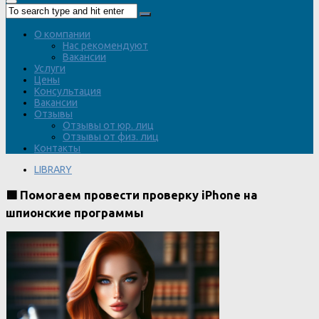
О компании
Нас рекомендуют
Вакансии
Услуги
Цены
Консультация
Вакансии
Отзывы
Отзывы от юр. лиц
Отзывы от физ. лиц
Контакты
LIBRARY
🟩 Помогаем провести проверку iPhone на
шпионские программы