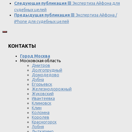
Следующая публикация
🟩 Экспертиза Айфона для
судебных целей
Предыдущая публикация
🟥 Экспертиза Айфона /
iPhone для судебных целей
КОНТАКТЫ
Город Москва
Московская область
Дмитров
Долгопрудный
Домодедово
Дубна
Егорьевск
Железнодорожный
Жуковский
Ивантеевка
Климовск
Клин
Коломна
Королев
Красногорск
Лобня
Лыткарино