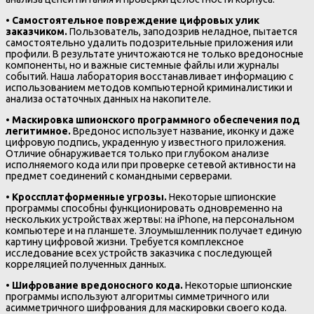
•
Самостоятельное повреждение цифровых улик
заказчиком.
Пользователь, заподозрив неладное, пытается
самостоятельно удалить подозрительные приложения или
профили. В результате уничтожаются не только вредоносные
компоненты, но и важные системные файлы или журналы
событий. Наша лаборатория восстанавливает информацию с
использованием методов компьютерной криминалистики и
анализа остаточных данных на накопителе.
•
Маскировка шпионского программного обеспечения под
легитимное.
Вредонос использует название, иконку и даже
цифровую подпись, украденную у известного приложения.
Отличие обнаруживается только при глубоком анализе
исполняемого кода или при проверке сетевой активности на
предмет соединений с командными серверами.
•
Кроссплатформенные угрозы.
Некоторые шпионские
программы способны функционировать одновременно на
нескольких устройствах жертвы: на iPhone, на персональном
компьютере и на планшете. Злоумышленник получает единую
картину цифровой жизни. Требуется комплексное
исследование всех устройств заказчика с последующей
корреляцией полученных данных.
•
Шифрование вредоносного кода.
Некоторые шпионские
программы используют алгоритмы симметричного или
асимметричного шифрования для маскировки своего кода.