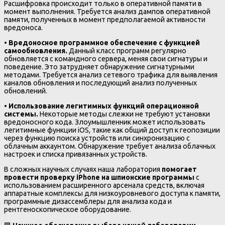
Расшифровка происходит только в оперативной памяти в
момент выполнения. Требуется анализ дампов оперативной
памяти, полученных в момент предполагаемой активности
вредоноса.
•
Вредоносное программное обеспечение с функцией
самообновления.
Данный класс программ регулярно
обновляется с командного сервера, меняя свои сигнатуры и
поведение. Это затрудняет обнаружение сигнатурными
методами. Требуется анализ сетевого трафика для выявления
каналов обновления и последующий анализ полученных
обновлений.
•
Использование легитимных функций операционной
системы.
Некоторые методы слежки не требуют установки
вредоносного кода. Злоумышленник может использовать
легитимные функции iOS, такие как общий доступ к геопозиции
через функцию поиска устройств или синхронизацию с
облачным аккаунтом. Обнаружение требует анализа облачных
настроек и списка привязанных устройств.
В сложных научных случаях наша лаборатория
помогает
провести проверку iPhone на шпионские программы
с
использованием расширенного арсенала средств, включая
аппаратные комплексы для низкоуровневого доступа к памяти,
программные дизассемблеры для анализа кода и
рентгеноскопическое оборудование.