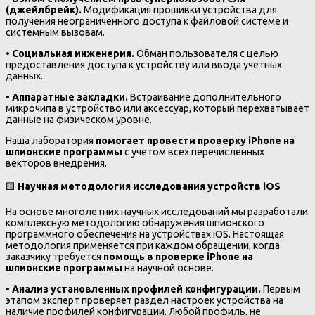
(джейлбрейк).
Модификация прошивки устройства для
получения неограниченного доступа к файловой системе и
системным вызовам.
•
Социальная инженерия.
Обман пользователя с целью
предоставления доступа к устройству или ввода учетных
данных.
•
Аппаратные закладки.
Встраивание дополнительного
микрочипа в устройство или аксессуар, который перехватывает
данные на физическом уровне.
Наша лаборатория
помогает провести проверку iPhone на
шпионские программы
с учетом всех перечисленных
векторов внедрения.
🟨
Научная методология исследования устройств iOS
На основе многолетних научных исследований мы разработали
комплексную методологию обнаружения шпионского
программного обеспечения на устройствах iOS. Настоящая
методология применяется при каждом обращении, когда
заказчику требуется
помощь в проверке iPhone на
шпионские программы
на научной основе.
•
Анализ установленных профилей конфигурации.
Первым
этапом эксперт проверяет раздел настроек устройства на
наличие профилей конфигурации. Любой профиль, не