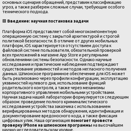
основных сценария обращений, представим классификацию
угроз, а также разберем сложные случаи, требующие особого
технического подхода.
🟩
Введение: научная постановка задачи
Платформа iOS представляет собой многокомпонентную
операционную систему с закрытой архитектурой и строгой
политикой безопасности. В отличие от других мобильных
платформ, iOS характеризуется отсутствием доступа к
файловой системе пользователя, обязательной проверкой
всех приложений в магазине App Store и регулярными
обновлениями системы безопасности. Однако научные
исследования и практические наблюдения подтверждают
существование уязвимостей и методов негласного получения
данных. Шпионское программное обеспечение для iOS может
быть реализовано через профили конфигурации, эксплуатацию
уязвимостей нулевого дня, использование функций
родительского контроля, а также через механизмы
корпоративного управления мобильными устройствами.
Научная задача нашей лаборатории формулируется следующим
образом: проведение полного криминалистического
исследования устройства заказчика с использованием
верифицированных методов обнаружения, идентификация и
документирование вредоносного кода, а также фиксация
цифровых улик. Наша организация
помогает провести
проверку iPhone на шпионские программы
на высочайшем
научно-исследовательском уровне.