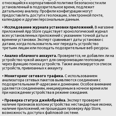
относящийся к корпоративной политике безопасности или
установленный в подозрительное время, подлежит
детальному анализу. Профили конфигурации могут
предоставлять доступ к геолокации, электронной почте,
календарю и другим персональным данным.
•
Исследование журнала установки приложений.
В магазине
приложений App Store существует хронологический журнал
всех установленных приложений с указанием точной даты и
времени установки. Эксперт сравнивает даты установки с
датами, когда пользователь мог передать устройство
третьим лицам или посещать подозрительные веб-ресурсы.
•
Анализ облачного аккаунта.
Проверяется, не добавлен ли на
устройство чужой аккаунт для синхронизации геопозиции
через функцию поиска устройств. Также анализируется список
устройств, привязанных к аккаунту.
•
Мониторинг сетевого трафика.
С использованием
анализатора сетевых пакетов выявляются соединения с
подозрительными IP-адресами и доменами. Особое внимание
уделяется соединениям, инициируемым в ночное время или
при нахождении устройства в режиме ожидания.
•
Проверка статуса джейлбрейка.
Эксперт проверяет
наличие признаков взлома устройства: нестандартные иконки,
наличие приложений, не прошедших проверку App Store,
возможность доступа к файловой системе.