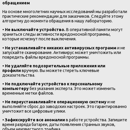
обращением
На основе многолетних научных исследований мы разработали
практические рекомендации для заказчиков. Следуйте этому
алгоритму до момента обращения в нашу лабораторию.
•
Не выключайте устройство.
В оперативной памяти могут
храниться следы активности вредоносной программы,
которые исчезнут после выключения.
•
Не устанавливайте никаких антивирусных программ
и не
запускайте сканирование. Антивирус может уничтожить или
повредить файлы вредоносной программы.
•
Не удаляйте подозрительные приложения или
профили
вручную. Вы можете стереть ключевые
доказательства.
•
Не подключайте устройство к персональному
компьютеру
без указания эксперта. Это может изменить
временные метки файлов.
•
Не переустанавливайте операционную систему
и не
выполняйте сброс до заводских настроек. Это гарантированно
уничтожит все цифровые улики.
•
Зафиксируйте все аномалии
в работе устройства. Запишите
время разряда батареи, даты появления странных звуков,
объем неизвестного трафика.