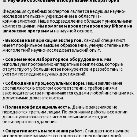
🟩
Научное обоснование выбора нашей лаборатории
Федерация судебных экспертов является ведущим научно-
исследовательским учреждением в области IT-
криминалистики. Наше подразделение обладает уникальными
компетенциями. Мы
помогаем провести проверку iPhone на
шпионские программы
на научной основе.
•
Высокая квалификация экспертов.
Каждый специалист
имеет профильное высшее образование, ученую степень или
многолетний научно-исследовательский опыт.
•
Современное лабораторное оборудование.
Мы
используем программно-аппаратные комплексы, которые
отсутствуют у большинства конкурентов и разработаны с
учетом последних научных достижений.
•
Соблюдение процессуальных норм.
Наши заключения
составляются в строгом соответствии с требованиями
законодательства и принимаются судами любой инстанции как
допустимые доказательства.
•
Полная конфиденциальность.
Данные заказчиков не
передаются третьим лицам. По окончании работы все копии
данных уничтожаются с использованием методов
безвозвратного удаления.
•
Оперативность выполнения работ.
Стандартное научное
исследование занимает от одного до трех рабочих дней.