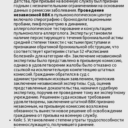
детства, при призыве на военную службу был признан
годным с незначительными ограничениями на основании
данных о ремиссии заболевания.
Проведение
независимой ВВК
в пульмонологическом центре
включало спирографию с бронходилатационными
пробами, пикфлоуметрию в динамике,
аллергологическое тестирование и консультацию
пульмонолога-аллерголога. Эксперты установили
наличие персистирующего течения бронхиальной астмы
средней степени тяжести с частыми приступами и
признаками обратимой бронхиальной обструкции, что
соответствует критериям статьи 52 «Расписания
болезней» для категории «В». Заключение независимой
экспертизы было представлено в призывную комиссию,
однако в удовлетворении жалобы было отказано со
ссылкой на исключительную компетенцию штатных
комиссий. Гражданин обратился в суд с
административным исковым заявлением, приложив
заключение независимой экспертизы. Суд, оценив
представленные доказательства, назначил судебную
экспертизу, поручив ее проведение тому же экспертному
учреждению. Решением суда исковые требования
удовлетворены, заключение штатной ВВК признано
незаконным, на призывную комиссию возложена
обязанность вынести новое решение об освобождении
гражданина от призыва на военную службу.
Кейс 5. Установление степени утраты трудоспособности
военнослужащего, получившего ранение.