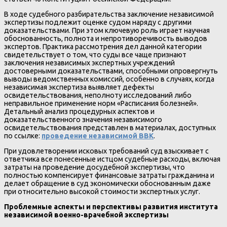
В ходе судебного разбирательства заключение независимой
экспертизы подлежит оценке судом наряду с другими
доказательствами. При этом ключевую роль играет научная
обоснованность, полнота и непротиворечивость выводов
экспертов. Практика рассмотрения дел данной категории
свидетельствует о том, что суды все чаще признают
заключения независимых экспертных учреждений
достоверными доказательствами, способными опровергнуть
выводы ведомственных комиссий, особенно в случаях, когда
независимая экспертиза выявляет дефекты
освидетельствования, неполноту исследований либо
неправильное применение норм «Расписания болезней».
Детальный анализ процедурных аспектов и
доказательственного значения независимого
освидетельствования представлен в материалах, доступных
по ссылке:
проведение независимой ВВК
.
При удовлетворении исковых требований суд взыскивает с
ответчика все понесенные истцом судебные расходы, включая
затраты на проведение досудебной экспертизы, что
полностью компенсирует финансовые затраты гражданина и
делает обращение в суд экономически обоснованным даже
при относительно высокой стоимости экспертных услуг.
Проблемные аспекты и перспективы развития института
независимой военно-врачебной экспертизы