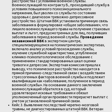
расстройства с условиями военной службы.
Военнослужащий по контракту Б., проходивший службу в
условиях повышенного психоэмоционального
напряжения, был уволен со службы по состоянию
здоровья с диагнозом тревожно-депрессивное
расстройство. Штатная ВВК установила причинную связь
заболевания в формулировке «общее заболевание», что
лишило военнослужащего права на получение страховых
выплат и льгот, предусмотренных для лиц, получивших
заболевания в период военной службы.
Проведение
независимой ВВК
в экспертном центре,
специализирующемся на психиатрических экспертизах,
включало анализ условий прохождения службы,
изучение служебной характеристики, углубленное
клинико-психопатологическое обследование с
применением стандартизированных шкал оценки
тревоги и депрессии. Экспертная комиссия пришла к
выводу, что психическое расстройство находится в
прямой причинно-следственной связи с воздействием
стрессогенных факторов военной службы и подлежит
квалификации как «заболевание, полученное в период
военной службы». На основании данного заключения
военнослужащий обратился в суд, который
удовлетворил исковые требования и обязал
уполномоченный орган произвести перерасчет выплат с
учетом установленной причинной связи.
Кейс 3. Выявление последствий черепно-мозговой
травмы, не диагностированных штатной ВВК. Ветеран