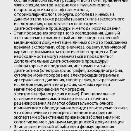
состав комиссии может расширяться за счет привлечения
узких специалистов: кардиолога, пульмонолога,
невролога, психиатра, офтальмолога,
оториноларинголога, хирурга, ортопеда и иных. На
данном этапе также разрабатывается план экспертного
исследования, определяются необходимые
диагностические процедуры и методы исследования.
Этап проведения экспертного исследования. Данный
этап включает комплексный анализ представленной
медицинской документации, личный осмотр гражданина
врачами-экспертами, сбор анамнеза, оценку клинической
картины и динамики патологического процесса. При
необходимости могут назначаться и проводиться
дополнительные диагностические процедуры:
лабораторные исследования, инструментальная
диагностика (электрокардиография, эхокардиография,
суточное мониторирование электрокардиограммы и
артериального давления, спирография, ультразвуковые
исследования, рентгенография, компьютерная и
магнитно-резонансная томография,
электроэнцефалография и иные). Принципиальным
отличием независимой экспертизы от заочного
рецензирования является обязательность очного
клинического обследования освидетельствуемого лица,
что обеспечивает непосредственное восприятие
экспертами объективных признаков заболевания и их
сопоставление с данными медицинской документации.
Этап аналитической обработки и формулирования