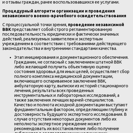
и отзывы граждан, ранее воспользовавшихся ее услугами.
Процедурный алгоритм организации и проведения
независимого военно-врачебного освидетельствования
С процессуальной точки зрения,
проведение независимой
ВВК
представляет собой строго регламентированную
последовательность юридически и фактически значимых
действий, реализуемых заявителем и экспертным
учреждением в соответствии с требованиями действующего
законодательства и внутренними стандартами качества.
Этап инициирования и документационного обеспечения.
Гражданин, не согласный с заключением штатной ВВК
либо желающий получить объективную оценку
состояния здоровья для иных целей, осуществляет сбор
полного комплекса медицинской документации,
включающего оспариваемое заключение ВВК,
амбулаторную карту, выписки из историй стационарного
лечения, результаты всех проведенных
инструментальных и лабораторных исследований, а
также заключения лечащих врачей-специалистов.
Качество и полнота исходной документации выступают
фундаментальным фактором, определяющим глубину и
достоверность будущего экспертного исследования. В
случае отсутствия некоторых документов либо их
неполноты экспертное учреждение может
рекомендовать их восстановление либо получение