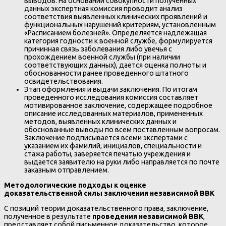
выводов. На основании совокупности полученных
данных экспертная комиссия проводит анализ
соответствия выявленных клинических проявлений и
функциональных нарушений критериям, установленным
«Расписанием болезней». Определяется надлежащая
категория годности к военной службе, формулируется
причинная связь заболевания либо увечья с
прохождением военной службы (при наличии
соответствующих данных), дается оценка полноты и
обоснованности ранее проведенного штатного
освидетельствования.
Этап оформления и выдачи заключения. По итогам
проведенного исследования комиссия составляет
мотивированное заключение, содержащее подробное
описание исследованных материалов, примененных
методов, выявленных клинических данных и
обоснованные выводы по всем поставленным вопросам.
Заключение подписывается всеми экспертами с
указанием их фамилий, инициалов, специальности и
стажа работы, заверяется печатью учреждения и
выдается заявителю на руки либо направляется по почте
заказным отправлением.
Методологические подходы к оценке
доказательственной силы заключения независимой ВВК
С позиций теории доказательственного права, заключение,
полученное в результате
проведения независимой ВВК
,
представляет собой письменное доказательство, которое