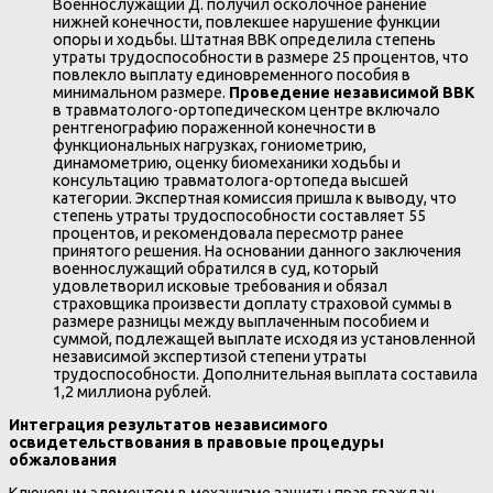
Военнослужащий Д. получил осколочное ранение
нижней конечности, повлекшее нарушение функции
опоры и ходьбы. Штатная ВВК определила степень
утраты трудоспособности в размере 25 процентов, что
повлекло выплату единовременного пособия в
минимальном размере.
Проведение независимой ВВК
в травматолого-ортопедическом центре включало
рентгенографию пораженной конечности в
функциональных нагрузках, гониометрию,
динамометрию, оценку биомеханики ходьбы и
консультацию травматолога-ортопеда высшей
категории. Экспертная комиссия пришла к выводу, что
степень утраты трудоспособности составляет 55
процентов, и рекомендовала пересмотр ранее
принятого решения. На основании данного заключения
военнослужащий обратился в суд, который
удовлетворил исковые требования и обязал
страховщика произвести доплату страховой суммы в
размере разницы между выплаченным пособием и
суммой, подлежащей выплате исходя из установленной
независимой экспертизой степени утраты
трудоспособности. Дополнительная выплата составила
1,2 миллиона рублей.
Интеграция результатов независимого
освидетельствования в правовые процедуры
обжалования
Ключевым элементом в механизме защиты прав граждан,