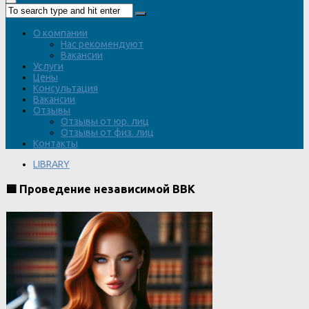
О компании
Нас рекомендуют
Вакансии
Услуги
Цены
Консультация
Вакансии
Отзывы
Отзывы от юр. лиц
Отзывы от физ. лиц
Контакты
LIBRARY
🟩 Проведение независимой ВВК