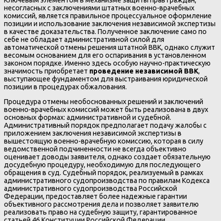
несогласных с заключениями штатных военно-врачебных
комиссий, является правильное процессуальное оформление
позиции и использование заключения независимой экспертизы
в качестве доказательства. Полученное заключение само по
себе не обладает административной силой для
автоматической отмены решения штатной ВВК, однако служит
весомым основанием для его оспаривания в установленном
законом порядке. Именно здесь особую научно-практическую
значимость приобретает
проведение независимой ВВК
,
выступающее фундаментом для выстраивания юридической
позиции в процедурах обжалования.
Процедура отмены необоснованных решений и заключений
военно-врачебных комиссий может быть реализована в двух
основных формах: административной и судебной.
Административный порядок предполагает подачу жалобы с
приложением заключения независимой экспертизы в
вышестоящую военно-врачебную комиссию, которая в силу
ведомственной подчиненности не всегда объективно
оценивает доводы заявителя, однако создает обязательную
досудебную процедуру, необходимую для последующего
обращения в суд. Судебный порядок, реализуемый в рамках
административного судопроизводства по правилам Кодекса
административного судопроизводства Российской
Федерации, предоставляет более надежные гарантии
объективного рассмотрения дела и позволяет заявителю
реализовать право на судебную защиту, гарантированное
статьей 46 Конституции Российской Федерации.