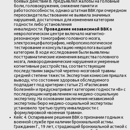
боевых действий В. предъявлял жалобы на головные
боли, головокружения, снижение памяти и
работоспособности, однако штатная ВВК при очередном
переосвидетельствовании не выявила значимых
нарушений, достаточных для изменения категории
годности либо установления
инвалидности.
Проведение независимой ВВК
в
неврологическом центре включало магнитно-
резонансную томографию головного мозга,
электроэнцефалографию, нейропсихологическое
тестирование и консультацию невролога высшей
категории. В ходе исследования были выявлены
посттравматические изменения вещества головного
мозга, ликвородинамические нарушения и умеренные
когнитивные расстройства, соответствующие
последствиям закрытой черепно-мозговой травмы
средней степени тяжести. Экспертная комиссия пришла к
выводу, что состояние здоровья обследуемого
подпадает под критерии статьи 25 «Расписания
болезней» и предусматривает категорию годности «В» с
последующим направлением на медико-социальную
экспертизу. На основании заключения независимой
экспертизы бюро медико-социальной экспертизы
установило третью группу инвалидности с
формулировкой «военная травма».
Кейс 4. Оспаривание решения ВВК о признании годным к
военной службе при наличии бронхиальной астмы.
Гражданин Г., 19 лет, страдающий бронхиальной астмой с