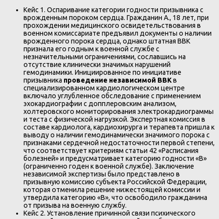
Кейс 1. Оспаривание категории годности призывника с
врожденным пороком сердца. Гражданин А., 18 лет, при
прохождении медицинского освидетельствования в
военном комиссариате предъявил документы о наличии
врожденного порока сердца, однако штатная ВВК
признала его годным к военной службе с
незначительными ограничениями, сославшись на
отсутствие клинически значимых нарушений
гемодинамики. Инициированное по инициативе
призывника
проведение независимой ВВК
в
специализированном кардиологическом центре
включало углубленное обследование с применением
эхокардиографии с допплеровским анализом,
холтеровского мониторирования электрокардиограммы
и теста с физической нагрузкой. Экспертная комиссия в
составе кардиолога, кардиохирурга и терапевта пришла к
выводу о наличии гемодинамически значимого порока с
признаками сердечной недостаточности первой степени,
что соответствует критериям статьи 42 «Расписания
болезней» и предусматривает категорию годности «В»
(ограниченно годен к военной службе). Заключение
независимой экспертизы было представлено в
призывную комиссию субъекта Российской Федерации,
которая отменила решение нижестоящей комиссии и
утвердила категорию «В», что освободило гражданина
от призыва на военную службу.
Кейс 2. Установление причинной связи психического