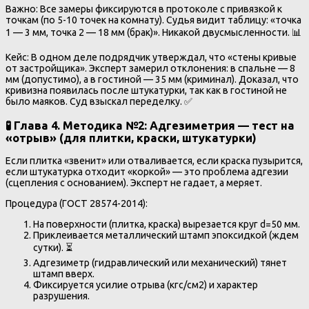
Важно: Все замеры фиксируются в протоколе с привязкой к
точкам (по 5-10 точек на комнату). Судья видит таблицу: «точка
1 — 3 мм, точка 2 — 18 мм (брак)». Никакой двусмысленности. 📊
Кейс: В одном деле подрядчик утверждал, что «стены кривые
от застройщика». Эксперт замерил отклонения: в спальне — 8
мм (допустимо), а в гостиной — 35 мм (криминал). Доказал, что
кривизна появилась после штукатурки, так как в гостиной не
было маяков. Суд взыскал переделку. ✅
🧪 Глава 4. Методика №2: Адгезиметрия — тест на
«отрыв» (для плитки, краски, штукатурки)
Если плитка «звенит» или отваливается, если краска пузырится,
если штукатурка отходит «коркой» — это проблема адгезии
(сцепления с основанием). Эксперт не гадает, а меряет.
Процедура (ГОСТ 28574-2014):
На поверхности (плитка, краска) вырезается круг d=50 мм.
Приклеивается металлический штамп эпоксидкой (ждем
сутки). ⏳
Адгезиметр (гидравлический или механический) тянет
штамп вверх.
Фиксируется усилие отрыва (кгс/см2) и характер
разрушения.