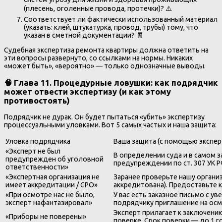
(плесень, оголенные провода, протечки)? ⚠️
Соответствует ли фактически использованный материал
(указать: клей, штукатурка, провод, трубы) тому, что
указан в сметной документации? 🧾
Судебная экспертиза ремонта квартиры должна ответить на
эти вопросы развернуто, со ссылками на нормы. Никаких
«может быть», «вероятно» — только однозначные выводы.
🧠 Глава 11. Процедурные ловушки: как подрядчик
может отвести экспертизу (и как этому
противостоять)
Подрядчик не дурак. Он будет пытаться «убить» экспертизу
процессуальными уловками. Вот 5 самых частых и наша защита:
Уловка подрядчика
Ваша защита (с помощью экспер
«Эксперт не был
В определении суда и в самом 
предупрежден об уголовной
предупреждении по ст. 307 УК 
ответственности»
«Экспертная организация не
Заранее проверьте нашу организ
имеет аккредитации / СРО»
аккредитована). Предоставьте к
«При осмотре нас не было,
У вас есть заказное письмо с у
эксперт нафантазировал»
подрядчику приглашение на осмо
Эксперт прилагает к заключени
«Приборы не поверены»
поверке. Срок поверки — до 1 г