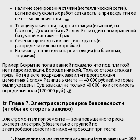
Наличие армирования стяжки (металлической сетки).
Если по акту скрытых работ сетка есть, а при вскрытии её
нет — мошенничество. 🕳️
Толщину и качество гидроизоляции (в ванной, на
балконе). Должно быть 2 слоя. Если один слой крашеной
битумной мастики — брак.
Сечение проводов и качество скруток (в
распределительных коробках).
Наличие утеплителя и пароизоляции (на балконах,
лоджиях).
Пример: Вскрытие пола в ванной показало, что под плиткой
нет гидроизоляции. Вообще никакой. Только старая стяжка и
грязь. Хотя в акте подрядчик заявил «гидроизоляция
цементная 2 слоя». Разница в смете — 40 000 рублей, которые
были украдены. Суд взыскал не только 40 000, но и стоимость
переделки пола (120 000 руб.). 💰
🔌 Глава 7. Электрика: проверка безопасности
(чтобы не сгореть заживо)
Электромонтаж при ремонте — зона повышенного риска.
Эксперт-электрик (обязательно с группой по
электробезопасности не ниже 4) проводит три теста:
Измерение сопротивления изоляции (мегаомметром 500