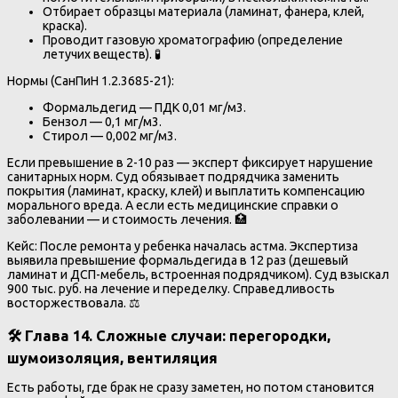
Отбирает образцы материала (ламинат, фанера, клей,
краска).
Проводит газовую хроматографию (определение
летучих веществ). 🧪
Нормы (СанПиН 1.2.3685-21):
Формальдегид — ПДК 0,01 мг/м3.
Бензол — 0,1 мг/м3.
Стирол — 0,002 мг/м3.
Если превышение в 2-10 раз — эксперт фиксирует нарушение
санитарных норм. Суд обязывает подрядчика заменить
покрытия (ламинат, краску, клей) и выплатить компенсацию
морального вреда. А если есть медицинские справки о
заболевании — и стоимость лечения. 🏥
Кейс: После ремонта у ребенка началась астма. Экспертиза
выявила превышение формальдегида в 12 раз (дешевый
ламинат и ДСП-мебель, встроенная подрядчиком). Суд взыскал
900 тыс. руб. на лечение и переделку. Справедливость
восторжествовала. ⚖️
🛠️ Глава 14. Сложные случаи: перегородки,
шумоизоляция, вентиляция
Есть работы, где брак не сразу заметен, но потом становится