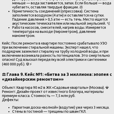
меньше — вода застаивается, запах. Если больше — вода
«убегает», оставляя твердые фракции. 💩
Герметичность соединений (опрессовка). Система
заполняется воздухом (4 атм) и оставляется на сутки.
Падение давления > 0,5 атм — есть течь. Место ищется
акустическим течеискателем или мыльной эмульсией. 🫧
Работа насосов, смесителей, нагрев воды. Измеряется
температура на выходе (пирометром), давление
манометром.
Кейс: После ремонта в квартире постоянно срабатывало УЗО
при включении стиральной машины. Эксперт нашел, что
подрядчик заземлил стиралку на трубу холодной воды, и при
включении возникала разность потенциалов. Это смертельно
опасно! Суд взыскал переделку всей электрики и сантехники
(460 000 руб.). 💀⚡
⚖️ Глава 9. Кейс №1: «Битва за 3 миллиона: эпопея с
«дизайнерским ремонтом»»
Объект: Квартира 90 м2 в ЖК «Садовые кварталы» (Москва). 💎
Ремонт: Дизайн-проект от известного блогера, материалы
премиум-класса. Стоимость — 7,5 млн руб.
Дефекты:
Паркетная доска «волной» (вздутие) уже через 3 месяца.
Стены в гостиной — трещины по швам ГКЛ.