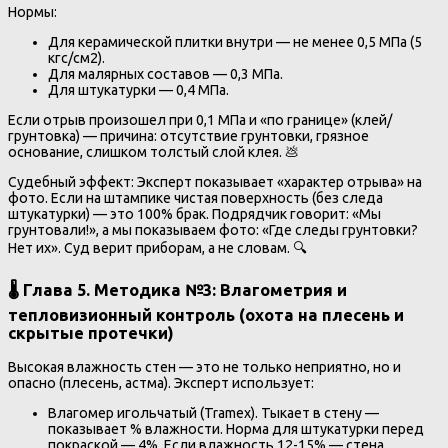
Нормы:
Для керамической плитки внутри — не менее 0,5 МПа (5
кгс/см2).
Для малярных составов — 0,3 МПа.
Для штукатурки — 0,4 МПа.
Если отрыв произошел при 0,1 МПа и «по границе» (клей/
грунтовка) — причина: отсутствие грунтовки, грязное
основание, слишком толстый слой клея. 💩
Судебный эффект: Эксперт показывает «характер отрыва» на
фото. Если на штампике чистая поверхность (без следа
штукатурки) — это 100% брак. Подрядчик говорит: «Мы
грунтовали!», а мы показываем фото: «Где следы грунтовки?
Нет их». Суд верит приборам, а не словам. 🔍
🌡️ Глава 5. Методика №3: Влагометрия и
тепловизионный контроль (охота на плесень и
скрытые протечки)
Высокая влажность стен — это не только неприятно, но и
опасно (плесень, астма). Эксперт использует:
Влагомер игольчатый (Tramex). Тыкает в стену —
показывает % влажности. Норма для штукатурки перед
покраской — 4%. Если влажность 12-15% — стена