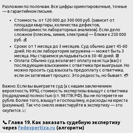
Разложим по полочкам. Все цифры ориентировочные, точные
— в гарантийном письме.
Стоимость: от 120 000 до 300 000 руб. (зависит от
площади квартиры, количества дефектов,
необходимости лабораторных анализов). Если дело
сложное (плесень, химия, электрика) — ближе к 250 000
руб. 💰
Сроки: от 1 месяца до 3 месяцев. Суд обычно дает 45-60
дней. Но если лаборатория загружена — может быть 3
месяца. Мы стараемся укладываться в 30-40 дней. 📆
Оплата: Обычно суд возлагает оплату на истца (вас) с
последующим взысканием с ответчика при выигрыше. Но
можно просить суд взыскать предоплату с ответчика,
если он затягивает процесс. Это редкость, но бывает. 💳
Важно: Если вы выиграете суд (а с нашим заключением
вероятность 99%), стоимость экспертизы взыщут с ответчика
(подрядчика) полностью (ст. 98 ГПК РФ). Вы не потеряете ни
рубля. Более того, взыщут и госпошлину, и расходы на юриста
(разумные). Так что смело инвестируйте в экспертизу — это
окупится. 📈
📞 Глава 19. Как заказать судебную экспертизу
через
fedexpertiza.ru
(алгоритм)