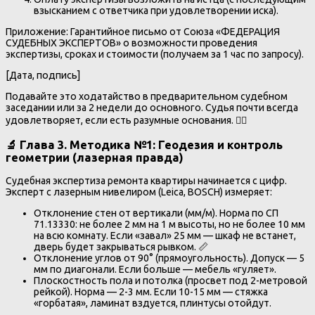
взысканием с ответчика при удовлетворении иска).
Приложение: Гарантийное письмо от Союза «ФЕДЕРАЦИЯ
СУДЕБНЫХ ЭКСПЕРТОВ» о возможности проведения
экспертизы, сроках и стоимости (получаем за 1 час по запросу).
[Дата, подпись]
Подавайте это ходатайство в предварительном судебном
заседании или за 2 недели до основного. Судья почти всегда
удовлетворяет, если есть разумные основания. 🧑‍⚖️
🔬 Глава 3. Методика №1: Геодезия и контроль
геометрии (лазерная правда)
Судебная экспертиза ремонта квартиры начинается с цифр.
Эксперт с лазерным нивелиром (Leica, BOSCH) измеряет:
Отклонение стен от вертикали (мм/м). Норма по СП
71.13330: не более 2 мм на 1 м высоты, но не более 10 мм
на всю комнату. Если «завал» 25 мм — шкаф не встанет,
дверь будет закрываться рывком. 📏
Отклонение углов от 90° (прямоугольность). Допуск — 5
мм по диагонали. Если больше — мебель «гуляет».
Плоскостность пола и потолка (просвет под 2-метровой
рейкой). Норма — 2-3 мм. Если 10-15 мм — стяжка
«горбатая», ламинат вздуется, плинтусы отойдут.