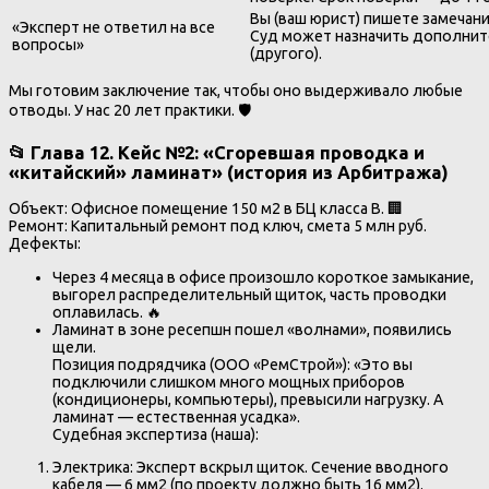
Вы (ваш юрист) пишете замечани
«Эксперт не ответил на все
Суд может назначить дополните
вопросы»
(другого).
Мы готовим заключение так, чтобы оно выдерживало любые
отводы. У нас 20 лет практики. 🛡️
📂 Глава 12. Кейс №2: «Сгоревшая проводка и
«китайский» ламинат» (история из Арбитража)
Объект: Офисное помещение 150 м2 в БЦ класса В. 🏢
Ремонт: Капитальный ремонт под ключ, смета 5 млн руб.
Дефекты:
Через 4 месяца в офисе произошло короткое замыкание,
выгорел распределительный щиток, часть проводки
оплавилась. 🔥
Ламинат в зоне ресепшн пошел «волнами», появились
щели.
Позиция подрядчика (ООО «РемСтрой»): «Это вы
подключили слишком много мощных приборов
(кондиционеры, компьютеры), превысили нагрузку. А
ламинат — естественная усадка».
Судебная экспертиза (наша):
Электрика: Эксперт вскрыл щиток. Сечение вводного
кабеля — 6 мм2 (по проекту должно быть 16 мм2).