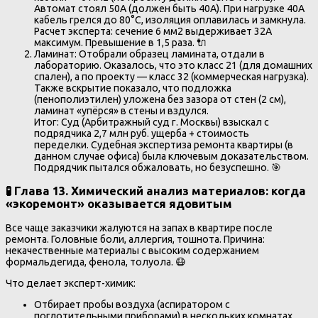
Автомат стоял 50А (должен быть 40А). При нагрузке 40А
кабель грелся до 80°C, изоляция оплавилась и замкнула.
Расчет эксперта: сечение 6 мм2 выдерживает 32А
максимум. Превышение в 1,5 раза. 🔌
Ламинат: Отобрали образец ламината, отдали в
лабораторию. Оказалось, что это класс 21 (для домашних
спален), а по проекту — класс 32 (коммерческая нагрузка).
Также вскрытие показало, что подложка
(пенополиэтилен) уложена без зазора от стен (2 см),
ламинат «упёрся» в стены и вздулся.
Итог: Суд (Арбитражный суд г. Москвы) взыскал с
подрядчика 2,7 млн руб. ущерба + стоимость
переделки. Судебная экспертиза ремонта квартиры (в
данном случае офиса) была ключевым доказательством.
Подрядчик пытался обжаловать, но безуспешно. 🎯
🧪 Глава 13. Химический анализ материалов: когда
«экоремонт» оказывается ядовитым
Все чаще заказчики жалуются на запах в квартире после
ремонта. Головные боли, аллергия, тошнота. Причина:
некачественные материалы с высоким содержанием
формальдегида, фенола, толуола. 😷
Что делает эксперт-химик:
Отбирает пробы воздуха (аспиратором с
поглотительными приборами) в нескольких комнатах.