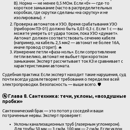
В). Норма — не менее 0,5 МОм. Если «0» — где-то
короткое замыкание (часто в распределительных
коробках, где скрутки сделаны «на скрутку» и не
изолированы). ⚡
Проверка автоматов и УЗО. Время срабатывания УЗО
(прибором ПЭ-01) должно быть 0,03-0,3 с. Если 1 с — вы
можете умереть от удара током, пока УЗО «думает».
Автомат должен соответствовать сечению кабеля
(например, на кабель 2,5 мм2 — автомат не более 16А,
иначе провод сгорит). 🔥
Измерение петли «фаза-ноль». Если сопротивление
петли велико, автомат не выбьет при коротком
замыкании. Эксперт рассчитывает ток КЗ и сравнивает с
характеристиками автомата.
Судебная практика: Если эксперт находит такие нарушения, суд
почти всегда удовлетворяет требования о переделке всей
электропроводки. Безопасность — выше всего. 🛡️
🚰 Глава 8. Сантехника: течи, уклоны, «воздушные
пробки»
Сантехнический брак — это потоп у соседей и ваши
потраченные нервы. Эксперт проверяет:
Уклоны канализационных труб (лазерным угломером).
Для трубы 50 мм — 3 см/м, 100 мм — 2 см/м. Если уклон