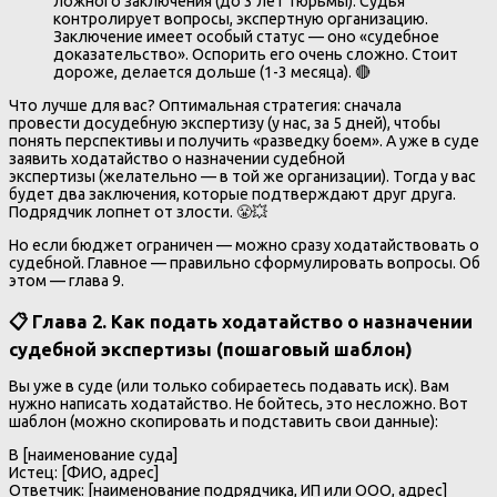
ложного заключения (до 3 лет тюрьмы). Судья
контролирует вопросы, экспертную организацию.
Заключение имеет особый статус — оно «судебное
доказательство». Оспорить его очень сложно. Стоит
дороже, делается дольше (1-3 месяца). 🔴
Что лучше для вас? Оптимальная стратегия: сначала
провести досудебную экспертизу (у нас, за 5 дней), чтобы
понять перспективы и получить «разведку боем». А уже в суде
заявить ходатайство о назначении судебной
экспертизы (желательно — в той же организации). Тогда у вас
будет два заключения, которые подтверждают друг друга.
Подрядчик лопнет от злости. 😤💥
Но если бюджет ограничен — можно сразу ходатайствовать о
судебной. Главное — правильно сформулировать вопросы. Об
этом — глава 9.
📋 Глава 2. Как подать ходатайство о назначении
судебной экспертизы (пошаговый шаблон)
Вы уже в суде (или только собираетесь подавать иск). Вам
нужно написать ходатайство. Не бойтесь, это несложно. Вот
шаблон (можно скопировать и подставить свои данные):
В [наименование суда]
Истец: [ФИО, адрес]
Ответчик: [наименование подрядчика, ИП или ООО, адрес]