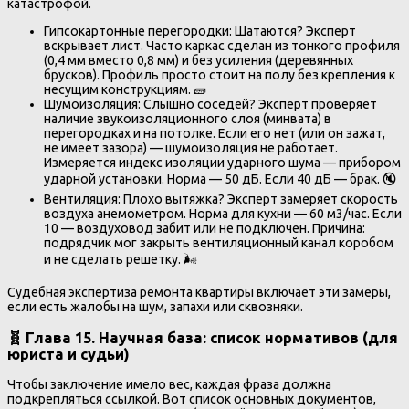
катастрофой.
Гипсокартонные перегородки: Шатаются? Эксперт
вскрывает лист. Часто каркас сделан из тонкого профиля
(0,4 мм вместо 0,8 мм) и без усиления (деревянных
брусков). Профиль просто стоит на полу без крепления к
несущим конструкциям. 🧱
Шумоизоляция: Слышно соседей? Эксперт проверяет
наличие звукоизоляционного слоя (минвата) в
перегородках и на потолке. Если его нет (или он зажат,
не имеет зазора) — шумоизоляция не работает.
Измеряется индекс изоляции ударного шума — прибором
ударной установки. Норма — 50 дБ. Если 40 дБ — брак. 🔇
Вентиляция: Плохо вытяжка? Эксперт замеряет скорость
воздуха анемометром. Норма для кухни — 60 м3/час. Если
10 — воздуховод забит или не подключен. Причина:
подрядчик мог закрыть вентиляционный канал коробом
и не сделать решетку. 🌬️
Судебная экспертиза ремонта квартиры включает эти замеры,
если есть жалобы на шум, запахи или сквозняки.
🧬 Глава 15. Научная база: список нормативов (для
юриста и судьи)
Чтобы заключение имело вес, каждая фраза должна
подкрепляться ссылкой. Вот список основных документов,