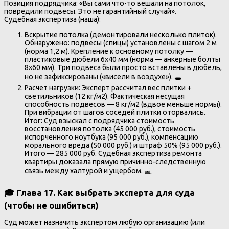
Позиция подрядчика: «Вы сами что-то вешали на потолок,
повредили подвесы. Это не гарантийный случай».
Судебная экспертиза (наша):
Вскрытие потолка (демонтировали несколько плиток).
Обнаружено: подвесы (спицы) установлены с шагом 2 м
(норма 1,2 м). Крепление к основному потолку —
пластиковые дюбели 6х40 мм (норма — анкерные болты
8х60 мм). Три подвеса были просто вставлены в дюбель,
но не зафиксированы («висели в воздухе»). 🕳️
Расчет нагрузки: Эксперт рассчитал вес плитки +
светильников (12 кг/м2). Фактическая несущая
способность подвесов — 8 кг/м2 (вдвое меньше нормы).
При вибрации от шагов соседей плитки оторвались.
Итог: Суд взыскал с подрядчика стоимость
восстановления потолка (45 000 руб.), стоимость
испорченного ноутбука (95 000 руб.), компенсацию
морального вреда (50 000 руб.) и штраф 50% (95 000 руб.).
Итого — 285 000 руб. Судебная экспертиза ремонта
квартиры доказала прямую причинно-следственную
связь между халтурой и ущербом. 💻
🎓 Глава 17. Как выбрать эксперта для суда
(чтобы не ошибиться)
Суд может назначить экспертом любую организацию (или