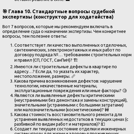
🎯 Глава 10. Стандартные вопросы судебной
экспертизы (конструктор для ходатайства)
Вот 7 вопросов, которые мы рекомендуем включать в
определение суда о назначении экспертизы. Чем конкретнее
вопросы, тем полезнее ответы:
Соответствует ли качество выполненных отделочных,
сантехнических, электромонтажных и иных работ по
договору подряда №… требованиям строительных норм
и правил (СП, ГОСТ, СанПиН)? 🏗️
Имеются ли строительные дефекты в квартире по
адресу…? Если да, то указать их характер,
местоположение, размеры. 📏
Какова причина возникновения дефектов: нарушение
технологии, некачественные материалы,
эксплуатационные повреждения или иные факторы? 🧐
Являются ли выявленные дефекты критическими
(неустранимыми без демонтажа и замены конструкций),
значительными (устранимыми с большими затратами)
или малозначительными (косметическими)? 🚧
Какова стоимость восстановительного ремонта для
устранения выявленных недостатков в текущих ценах (с
разбивкой по видам работ и материалов)? 💵
Создает ли текущее состояние отделки и инженерных
систем угрозу для жизни и здоровья проживающих