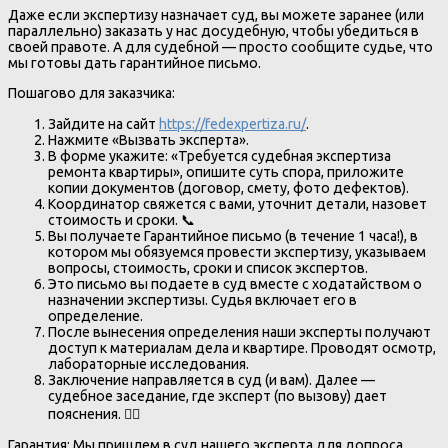
Даже если экспертизу назначает суд, вы можете заранее (или
параллельно) заказать у нас досудебную, чтобы убедиться в
своей правоте. А для судебной — просто сообщите судье, что
мы готовы дать гарантийное письмо.
Пошагово для заказчика:
Зайдите на сайт
https://fedexpertiza.ru/
.
Нажмите «Вызвать эксперта».
В форме укажите: «Требуется судебная экспертиза
ремонта квартиры», опишите суть спора, приложите
копии документов (договор, смету, фото дефектов).
Координатор свяжется с вами, уточнит детали, назовет
стоимость и сроки. 📞
Вы получаете Гарантийное письмо (в течение 1 часа!), в
котором мы обязуемся провести экспертизу, указываем
вопросы, стоимость, сроки и список экспертов.
Это письмо вы подаете в суд вместе с ходатайством о
назначении экспертизы. Судья включает его в
определение.
После вынесения определения наши эксперты получают
доступ к материалам дела и квартире. Проводят осмотр,
лабораторные исследования.
Заключение направляется в суд (и вам). Далее —
судебное заседание, где эксперт (по вызову) дает
пояснения. 🧑‍⚖️
Гарантия: Мы пришлем в суд нашего эксперта для допроса