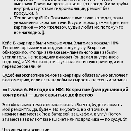
«мокрая». Причины: протечка воды (от соседей или трубы
внутри), отсутствие гидроизоляции, ремонт без
просушки. 💧
Тепловизор (FLIR). Показывает «мостики холода», зоны
увлажнения, скрытые течи. В суде термограммы (цветные
картинки) — это «железо». Судьи любят их, потому что
всё наглядно. 🌡️
Кейс: В квартире были мокрые углы. Влагомер показал 18%.
Тепловизор выявил холодную зону в углу. Вскрытие
обнаружило, что при заливке межпанельного шва забыли
утеплитель. Не подрядчик виноват (он делал внутреннюю
отделку), а УК. Но экспертиза указала истинную причину, и иск
переадресовали. 🎯
Судебная экспертиза ремонта квартиры обязательно включает
влагометрию, если есть жалобы на сырость, плесень или запах.
🧱 Глава 6. Методика №4: Вскрытие (разрушающий
контроль) — для скрытых дефектов
Это «больная» тема для заказчиков: «Вы что, будете ломать
мой ремонт?». Да, будем. Но аккуратно, в 2-3 точках, в
незаметных местах (под батареей, за шкафом, в углу). Потом
эти места заделают (за наш счет или подрядчика — по суду). 🛠️
Что ищем при вскрытии: