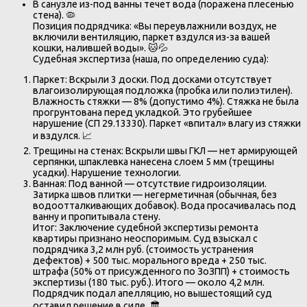
В санузле из-под ванны течет вода (поражена плесенью
стена). 🦠
Позиция подрядчика: «Вы переувлажнили воздух, не
включили вентиляцию, паркет вздулся из-за вашей
кошки, налившей воды». 🐱💦
Судебная экспертиза (наша, по определению суда):
Паркет: Вскрыли 3 доски. Под досками отсутствует
влагоизолирующая подложка (пробка или полиэтилен).
Влажность стяжки — 8% (допустимо 4%). Стяжка не была
прогрунтована перед укладкой. Это грубейшее
нарушение (СП 29.13330). Паркет «впитал» влагу из стяжки
и вздулся. 📈
Трещины на стенах: Вскрыли швы ГКЛ — нет армирующей
серпянки, шпаклевка нанесена слоем 5 мм (трещины
усадки). Нарушение технологии.
Ванная: Под ванной — отсутствие гидроизоляции.
Затирка швов плитки — негерметичная (обычная, без
водоотталкивающих добавок). Вода просачивалась под
ванну и пропитывала стену.
Итог: Заключение судебной экспертизы ремонта
квартиры признано неоспоримым. Суд взыскал с
подрядчика 3,2 млн руб. (стоимость устранения
дефектов) + 500 тыс. морального вреда + 250 тыс.
штрафа (50% от присужденного по ЗоЗПП) + стоимость
экспертизы (180 тыс. руб.). Итого — около 4,2 млн.
Подрядчик подал апелляцию, но вышестоящий суд
оставил решение в силе. 🏛️