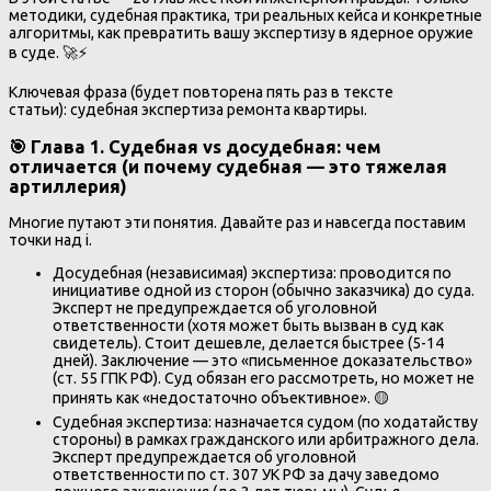
методики, судебная практика, три реальных кейса и конкретные
алгоритмы, как превратить вашу экспертизу в ядерное оружие
в суде. 🚀⚡
Ключевая фраза (будет повторена пять раз в тексте
статьи): судебная экспертиза ремонта квартиры.
🎯 Глава 1. Судебная vs досудебная: чем
отличается (и почему судебная — это тяжелая
артиллерия)
Многие путают эти понятия. Давайте раз и навсегда поставим
точки над i.
Досудебная (независимая) экспертиза: проводится по
инициативе одной из сторон (обычно заказчика) до суда.
Эксперт не предупреждается об уголовной
ответственности (хотя может быть вызван в суд как
свидетель). Стоит дешевле, делается быстрее (5-14
дней). Заключение — это «письменное доказательство»
(ст. 55 ГПК РФ). Суд обязан его рассмотреть, но может не
принять как «недостаточно объективное». 🟡
Судебная экспертиза: назначается судом (по ходатайству
стороны) в рамках гражданского или арбитражного дела.
Эксперт предупреждается об уголовной
ответственности по ст. 307 УК РФ за дачу заведомо