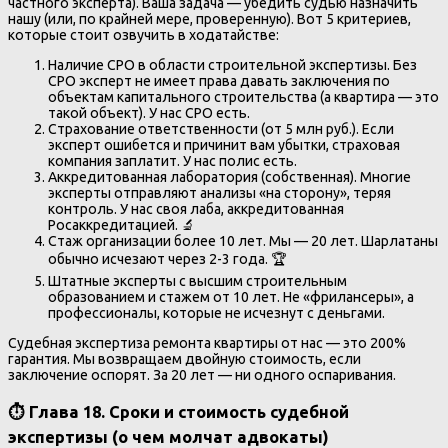
частного эксперта). Ваша задача — убедить судью назначить
нашу (или, по крайней мере, проверенную). Вот 5 критериев,
которые стоит озвучить в ходатайстве:
Наличие СРО в области строительной экспертизы. Без
СРО эксперт не имеет права давать заключения по
объектам капитального строительства (а квартира — это
такой объект). У нас СРО есть.
Страхование ответственности (от 5 млн руб.). Если
эксперт ошибется и причинит вам убытки, страховая
компания заплатит. У нас полис есть.
Аккредитованная лаборатория (собственная). Многие
эксперты отправляют анализы «на сторону», теряя
контроль. У нас своя лаба, аккредитованная
Росаккредитацией. 🔬
Стаж организации более 10 лет. Мы — 20 лет. Шарлатаны
обычно исчезают через 2-3 года. 🏆
Штатные эксперты с высшим строительным
образованием и стажем от 10 лет. Не «фрилансеры», а
профессионалы, которые не исчезнут с деньгами.
Судебная экспертиза ремонта квартиры от нас — это 200%
гарантия. Мы возвращаем двойную стоимость, если
заключение оспорят. За 20 лет — ни одного оспаривания.
⏱️ Глава 18. Сроки и стоимость судебной
экспертизы (о чем молчат адвокаты)