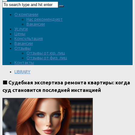
О компании
Нас рекомендуют
Вакансии
Услуги
Цены
Консультация
Вакансии
Отзывы
Отзывы от юр. лиц
Отзывы от физ. лиц
Контакты
LIBRARY
🟩 Судебная экспертиза ремонта квартиры: когда
суд становится последней инстанцией