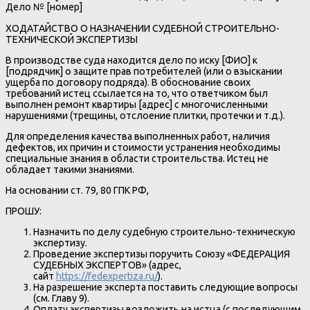
Дело № [номер]
ХОДАТАЙСТВО О НАЗНАЧЕНИИ СУДЕБНОЙ СТРОИТЕЛЬНО-
ТЕХНИЧЕСКОЙ ЭКСПЕРТИЗЫ
В производстве суда находится дело по иску [ФИО] к
[подрядчик] о защите прав потребителей (или о взыскании
ущерба по договору подряда). В обоснование своих
требований истец ссылается на то, что ответчиком был
выполнен ремонт квартиры [адрес] с многочисленными
нарушениями (трещины, отслоение плитки, протечки и т.д.).
Для определения качества выполненных работ, наличия
дефектов, их причин и стоимости устранения необходимы
специальные знания в области строительства. Истец не
обладает такими знаниями.
На основании ст. 79, 80 ГПК РФ,
ПРОШУ:
Назначить по делу судебную строительно-техническую
экспертизу.
Проведение экспертизы поручить Союзу «ФЕДЕРАЦИЯ
СУДЕБНЫХ ЭКСПЕРТОВ» (адрес,
сайт
https://fedexpertiza.ru/
).
На разрешение эксперта поставить следующие вопросы
(см. Главу 9).
Оплату экспертизы возложить на истца (с последующим