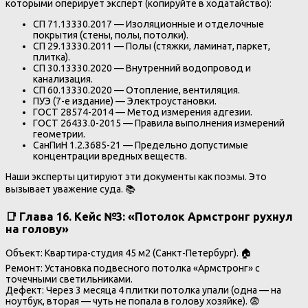
которыми оперирует эксперт (копируйте в ходатайство):
СП 71.13330.2017 — Изоляционные и отделочные
покрытия (стены, полы, потолки).
СП 29.13330.2011 — Полы (стяжки, ламинат, паркет,
плитка).
СП 30.13330.2020 — Внутренний водопровод и
канализация.
СП 60.13330.2020 — Отопление, вентиляция.
ПУЭ (7-е издание) — Электроустановки.
ГОСТ 28574-2014 — Метод измерения адгезии.
ГОСТ 26433.0-2015 — Правила выполнения измерений
геометрии.
СанПиН 1.2.3685-21 — Предельно допустимые
концентрации вредных веществ.
Наши эксперты цитируют эти документы как поэмы. Это
вызывает уважение суда. 📚
📑 Глава 16. Кейс №3: «Потолок Армстронг рухнул
на голову»
Объект: Квартира-студия 45 м2 (Санкт-Петербург). 🏠
Ремонт: Установка подвесного потолка «Армстронг» с
точечными светильниками.
Дефект: Через 3 месяца 4 плитки потолка упали (одна — на
ноутбук, вторая — чуть не попала в голову хозяйке). 😨