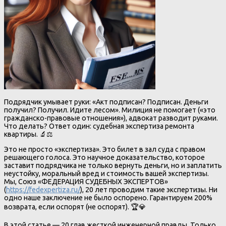
Подрядчик умывает руки: «Акт подписан? Подписан. Деньги
получил? Получил. Идите лесом». Милиция не помогает («это
гражданско-правовые отношения»), адвокат разводит руками.
Что делать? Ответ один: судебная экспертиза ремонта
квартиры. 🔬⚖️
Это не просто «экспертиза». Это билет в зал суда с правом
решающего голоса. Это научное доказательство, которое
заставит подрядчика не только вернуть деньги, но и заплатить
неустойку, моральный вред и стоимость вашей экспертизы.
Мы, Союз «ФЕДЕРАЦИЯ СУДЕБНЫХ ЭКСПЕРТОВ»
(
https://fedexpertiza.ru/
), 20 лет проводим такие экспертизы. Ни
одно наше заключение не было оспорено. Гарантируем 200%
возврата, если оспорят (не оспорят). 🏆💎
В этой статье — 20 глав жесткой инженерной правды. Только