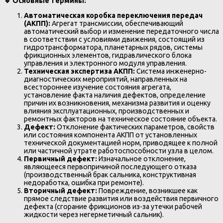
🔹
Основные термины:
Автоматическая коробка переключения передач
(АКПП):
Агрегат трансмиссии, обеспечивающий
автоматический выбор и изменение передаточного числа
в соответствии с условиями движения, состоящий из
гидротрансформатора, планетарных рядов, системы
фрикционных элементов, гидравлического блока
управления и электронного модуля управления.
Техническая экспертиза АКПП:
Система инженерно-
диагностических мероприятий, направленных на
всестороннее изучение состояния агрегата,
установление факта наличия дефектов, определение
причин их возникновения, механизма развития и оценку
влияния эксплуатационных, производственных и
ремонтных факторов на техническое состояние объекта.
Дефект:
Отклонение фактических параметров, свойств
или состояния компонента АКПП от установленных
технической документацией норм, приводящее к полной
или частичной утрате работоспособности узла в целом.
Первичный дефект:
Изначальное отклонение,
являющееся первопричиной последующего отказа
(производственный брак сальника, конструктивная
недоработка, ошибка при ремонте).
Вторичный дефект:
Повреждение, возникшее как
прямое следствие развития или воздействия первичного
дефекта (сгорание фрикционов из-за утечки рабочей
жидкости через негерметичный сальник).