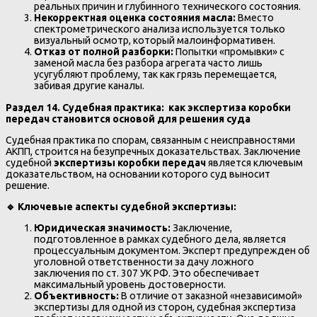
реальных причин и глубинного технического состояния.
Некорректная оценка состояния масла:
Вместо
спектрометрического анализа используется только
визуальный осмотр, который малоинформативен.
Отказ от полной разборки:
Попытки «промывки» с
заменой масла без разбора агрегата часто лишь
усугубляют проблему, так как грязь перемещается,
забивая другие каналы.
Раздел 14. Судебная практика: как экспертиза коробки
передач становится основой для решения суда
Судебная практика по спорам, связанным с неисправностями
АКПП, строится на безупречных доказательствах. Заключение
судебной
экспертизы коробки передач
является ключевым
доказательством, на основании которого суд выносит
решение.
🔹
Ключевые аспекты судебной экспертизы:
Юридическая значимость:
Заключение,
подготовленное в рамках судебного дела, является
процессуальным документом. Эксперт предупрежден об
уголовной ответственности за дачу ложного
заключения по ст. 307 УК РФ. Это обеспечивает
максимальный уровень достоверности.
Объективность:
В отличие от заказной «независимой»
экспертизы для одной из сторон, судебная экспертиза