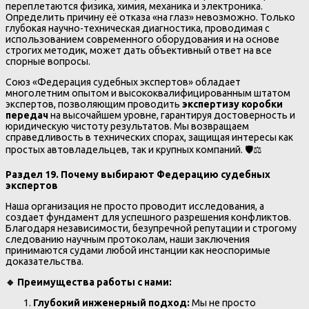
переплетаются физика, химия, механика и электроника.
Определить причину её отказа «на глаз» невозможно. Только
глубокая научно-техническая диагностика, проводимая с
использованием современного оборудования и на основе
строгих методик, может дать объективный ответ на все
спорные вопросы.
Союз «Федерация судебных экспертов» обладает
многолетним опытом и высококвалифицированным штатом
экспертов, позволяющим проводить
экспертизу коробки
передач
на высочайшем уровне, гарантируя достоверность и
юридическую чистоту результатов. Мы возвращаем
справедливость в технических спорах, защищая интересы как
простых автовладельцев, так и крупных компаний. 🛡️⚖️
Раздел 19. Почему выбирают Федерацию судебных
экспертов
Наша организация не просто проводит исследования, а
создает фундамент для успешного разрешения конфликтов.
Благодаря независимости, безупречной репутации и строгому
следованию научным протоколам, наши заключения
принимаются судами любой инстанции как неоспоримые
доказательства.
🔹
Преимущества работы с нами:
Глубокий инженерный подход:
Мы не просто