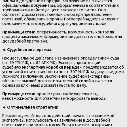
лицом в досудебном порядке. Заключение НТЭ является
официальным документом, оформленным в соответствии с
требованиями действующего законодательства. Оно
обладает доказательственной силой при предъявлении
претензий, обращении в органы Роспотребнадзора и служит
основанием для досудебного урегулирования споров.
Преимущества:
оперативность, возможность контроля
процесса заказчиком, формирование доказательной базы для
досудебной претензии.
🔹
Судебная экспертиза:
Процессуальное действие, назначаемое определением суда
(ст. 79 ГПК РФ, ст. 82 АПК РФ). Эксперт, проводящий
судебную
экспертизу коробки передач
, предупреждается об
уголовной ответственности по ст. 307 УК РФ за дачу заведомо
ложного заключения. Заключение судебной экспертизы
обладает высшей доказательственной силой и является
одним из ключевых доказательств по делу.
Преимущества:
процессуальная безупречность,
невозможность для ответчика игнорировать выводы.
🔹
Оптимальная стратегия:
Рекомендуемый порядок действий: начать с независимой
экспертизы, использовать ее заключение в досудебной
претензии и приложить к иску. Если ответчик оспаривает