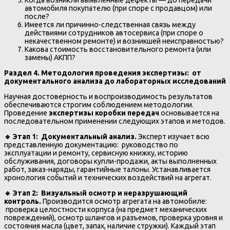
автомобиля покупателю (при споре с продавцом) или
после?
Имеется ли причинно-следственная связь между
действиями сотрудников автосервиса (при споре о
некачественном ремонте) и возникшей неисправностью?
Какова стоимость восстановительного ремонта (или
замены) АКПП?
Раздел 4. Методология проведения экспертизы: от
документального анализа до лабораторных исследований
Научная достоверность и воспроизводимость результатов
обеспечиваются строгим соблюдением методологии.
Проведение
экспертизы коробки передач
основывается на
последовательном применении следующих этапов и методов.
🔹
Этап 1: Документальный анализ.
Эксперт изучает всю
представленную документацию: руководство по
эксплуатации и ремонту, сервисную книжку, историю
обслуживания, договоры купли-продажи, акты выполненных
работ, заказ-наряды, гарантийные талоны. Устанавливается
хронология событий и технических воздействий на агрегат.
🔹
Этап 2: Визуальный осмотр и неразрушающий
контроль.
Производится осмотр агрегата на автомобиле:
проверка целостности корпуса (на предмет механических
повреждений), осмотр шлангов и разъемов, проверка уровня и
состояния масла (цвет, запах, наличие стружки). Каждый этап