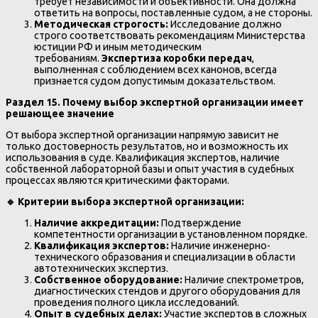
требует независимости и объективности. Она должна
ответить на вопросы, поставленные судом, а не стороны.
Методическая строгость:
Исследование должно
строго соответствовать рекомендациям Министерства
юстиции РФ и иным методическим
требованиям.
Экспертиза коробки передач
,
выполненная с соблюдением всех канонов, всегда
признается судом допустимым доказательством.
Раздел 15. Почему выбор экспертной организации имеет
решающее значение
От выбора экспертной организации напрямую зависит не
только достоверность результатов, но и возможность их
использования в суде. Квалификация экспертов, наличие
собственной лабораторной базы и опыт участия в судебных
процессах являются критическими факторами.
🔹
Критерии выбора экспертной организации:
Наличие аккредитации:
Подтверждение
компетентности организации в установленном порядке.
Квалификация экспертов:
Наличие инженерно-
технического образования и специализации в области
автотехнических экспертиз.
Собственное оборудование:
Наличие спектрометров,
диагностических стендов и другого оборудования для
проведения полного цикла исследований.
Опыт в судебных делах:
Участие экспертов в сложных