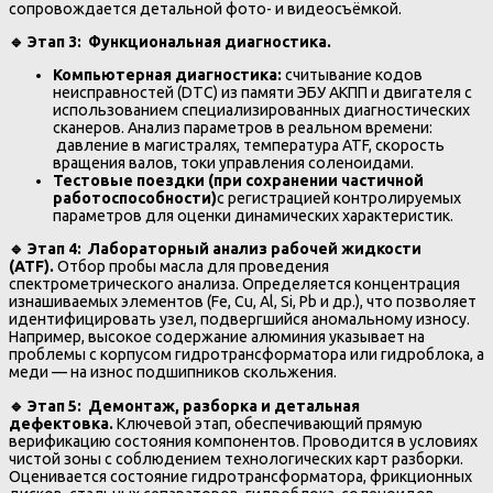
сопровождается детальной фото- и видеосъёмкой.
🔹
Этап 3: Функциональная диагностика.
Компьютерная диагностика:
считывание кодов
неисправностей (DTC) из памяти ЭБУ АКПП и двигателя с
использованием специализированных диагностических
сканеров. Анализ параметров в реальном времени:
давление в магистралях, температура ATF, скорость
вращения валов, токи управления соленоидами.
Тестовые поездки (при сохранении частичной
работоспособности)
с регистрацией контролируемых
параметров для оценки динамических характеристик.
🔹
Этап 4: Лабораторный анализ рабочей жидкости
(ATF).
Отбор пробы масла для проведения
спектрометрического анализа. Определяется концентрация
изнашиваемых элементов (Fe, Cu, Al, Si, Pb и др.), что позволяет
идентифицировать узел, подвергшийся аномальному износу.
Например, высокое содержание алюминия указывает на
проблемы с корпусом гидротрансформатора или гидроблока, а
меди — на износ подшипников скольжения.
🔹
Этап 5: Демонтаж, разборка и детальная
дефектовка.
Ключевой этап, обеспечивающий прямую
верификацию состояния компонентов. Проводится в условиях
чистой зоны с соблюдением технологических карт разборки.
Оценивается состояние гидротрансформатора, фрикционных