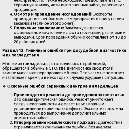
неисправности. Также необходимо предоставить ПТС,
сервисную книжку, акты выполненных работ, переписку с
продавцом.
Осмотр и проведение исследований:
Эксперты
проводят все необходимые мероприятия в присутствии
заказчика (если он этого хочет).
Получение заключения:
Заказчику выдается
официальное заключение с фототаблицами, расчетами и
выводами. Срок проведения обычно составляет от 10 до
20 рабочих дней.
Раздел 13. Типичные ошибки при досудебной диагностике
и их последствия
Многие автовладельцы, столкнувшись с проблемой,
обращаются в обычные СТО, где диагностика сводится к
замене масла или перепрошивке блока. Это часто не помогает
и затягивает время, а в некоторых случаях ухудшает ситуацию.
🔹
Основные ошибки сервисных центров и владельцев:
Производство ремонта до проведения экспертизы:
Это самая критическая ошибка. Ремонт уничтожает
следы неисправности и делает невозможным
установление первичного дефекта. Экспертиза должна
проводиться до выполнения дополнительных
ремонтных работ.
Игнорирование комплексного подхода:
Диагностика
ограничивается считыванием ошибок, без анализа