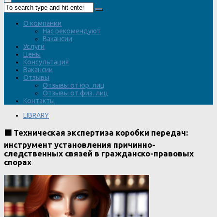
О компании
Нас рекомендуют
Вакансии
Услуги
Цены
Консультация
Вакансии
Отзывы
Отзывы от юр. лиц
Отзывы от физ. лиц
Контакты
LIBRARY
🟩 Техническая экспертиза коробки передач:
инструмент установления причинно-
следственных связей в гражданско-правовых
спорах