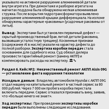
указывало на активное разрушение алюминиевой детали
внутри агрегата. При демонтаже и разборке агрегата на
магнитах поддона была обнаружена мелкая алюминиевая
стружка. После вскрытия гидротрансформатора выявлено
разрушение алюминиевой крышки дифференциала. На изломе
обнаружены характерные «раковины» (усадочные раковины от
литья).
Вывод:
Экспертами был установлен первичный дефект —
скрытый производственный брак литой детали (раковина,
вызвавшая усталостную трещину). Косвенные признаки
(содержание Al в масле) указали на характер дефекта до
полной разборки.
Экспертиза коробки передач
стала
основанием для судебного иска. Суд обязал дилера
произвести гарантийный ремонт (замену АКПП) и
компенсировать расходы на экспертизу. 🏛️🔧
Раздел 6. Кейс №2: Некачественный ремонт АКПП Aisin 09G
— установление факта нарушения технологии
Исходные данные:
Владелец автомобиля Hyundai с АКПП 09G
отдал машину на капитальный ремонт в частный сервис за 80
000 рублей. Через 7 000 км пробега коробка перестала
включать передачи. Сервис отказался признавать вину, заявив,
что «больше ничего не знает».
Ход экспертизы:
При проведении
экспертизы коробки
передач
были выполнены следующие исследования.