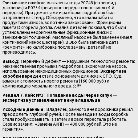
Считывание ошибок: выявлены коды P0748 (соленоид
давления) и P0734 (неверное передаточное число 4-й
передачи). При демонтаже и разборке гидроблок был
отправлен на стенд. Обнаружено, что каналы забиты
продуктами износа, золотники закоксованы. Фрикционы
пакета D сгорели дотла. Анализ деталей показал, что были
установлены неоригинальные фрикционные диски с
заниженной толщиной. Масляный насос не был заменен (имел
критический износ шестерен). В ЭБУ была записана дата
«ремонта», но калибровка после замены деталей не
производилась.
Вывод:
Первичный дефект — нарушение технологии ремонта:
некачественная промывка гидроблока, экономия на насосе,
использование некондиционных фрикционов.
Экспертиза
коробки передач
стала основанием для иска к СТО. Суд
взыскал стоимость нового ремонта (160 000 руб.) и
компенсацию морального вреда. ⚖️💸
Раздел 7. Кейс №3: Попадание воды через сапун —
экспертиза устанавливает вину владельца
Исходные данные:
Владелец рамного внедорожника решил
преодолеть глубокий ручей. После выезда из воды коробка
стала пробуксовывать, а затем и вовсе перестала работать.
Сервис заявил: «Замена АКПП — 400 000 рублей. Это не
гарантия».