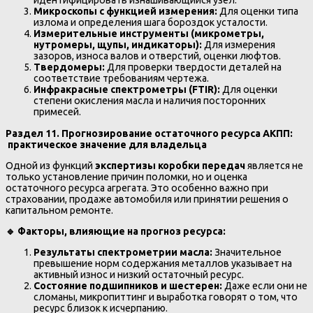
идентифицировать изнашивающийся узел.
Микроскопы с функцией измерения:
Для оценки типа
излома и определения шага бороздок усталости.
Измерительные инструменты (микрометры,
нутромеры, щупы, индикаторы):
Для измерения
зазоров, износа валов и отверстий, оценки люфтов.
Твердомеры:
Для проверки твердости деталей на
соответствие требованиям чертежа.
Инфракрасные спектрометры (FTIR):
Для оценки
степени окисления масла и наличия посторонних
примесей.
Раздел 11. Прогнозирование остаточного ресурса АКПП:
практическое значение для владельца
Одной из функций
экспертизы коробки передач
является не
только установление причин поломки, но и оценка
остаточного ресурса агрегата. Это особенно важно при
страховании, продаже автомобиля или принятии решения о
капитальном ремонте.
🔹
Факторы, влияющие на прогноз ресурса:
Результаты спектрометрии масла:
Значительное
превышение норм содержания металлов указывает на
активный износ и низкий остаточный ресурс.
Состояние подшипников и шестерен:
Даже если они не
сломаны, микропиттинг и выработка говорят о том, что
ресурс близок к исчерпанию.