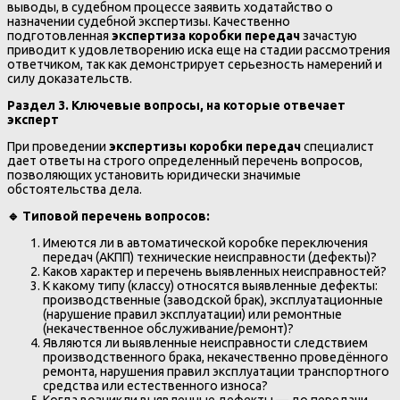
выводы, в судебном процессе заявить ходатайство о
назначении судебной экспертизы. Качественно
подготовленная
экспертиза коробки передач
зачастую
приводит к удовлетворению иска еще на стадии рассмотрения
ответчиком, так как демонстрирует серьезность намерений и
силу доказательств.
Раздел 3. Ключевые вопросы, на которые отвечает
эксперт
При проведении
экспертизы коробки передач
специалист
дает ответы на строго определенный перечень вопросов,
позволяющих установить юридически значимые
обстоятельства дела.
🔹
Типовой перечень вопросов:
Имеются ли в автоматической коробке переключения
передач (АКПП) технические неисправности (дефекты)?
Каков характер и перечень выявленных неисправностей?
К какому типу (классу) относятся выявленные дефекты:
производственные (заводской брак), эксплуатационные
(нарушение правил эксплуатации) или ремонтные
(некачественное обслуживание/ремонт)?
Являются ли выявленные неисправности следствием
производственного брака, некачественно проведённого
ремонта, нарушения правил эксплуатации транспортного
средства или естественного износа?
Когда возникли выявленные дефекты — до передачи