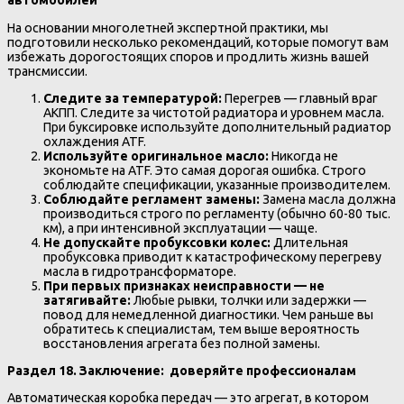
автомобилей
На основании многолетней экспертной практики, мы
подготовили несколько рекомендаций, которые помогут вам
избежать дорогостоящих споров и продлить жизнь вашей
трансмиссии.
Следите за температурой:
Перегрев — главный враг
АКПП. Следите за чистотой радиатора и уровнем масла.
При буксировке используйте дополнительный радиатор
охлаждения ATF.
Используйте оригинальное масло:
Никогда не
экономьте на ATF. Это самая дорогая ошибка. Строго
соблюдайте спецификации, указанные производителем.
Соблюдайте регламент замены:
Замена масла должна
производиться строго по регламенту (обычно 60-80 тыс.
км), а при интенсивной эксплуатации — чаще.
Не допускайте пробуксовки колес:
Длительная
пробуксовка приводит к катастрофическому перегреву
масла в гидротрансформаторе.
При первых признаках неисправности — не
затягивайте:
Любые рывки, толчки или задержки —
повод для немедленной диагностики. Чем раньше вы
обратитесь к специалистам, тем выше вероятность
восстановления агрегата без полной замены.
Раздел 18. Заключение: доверяйте профессионалам
Автоматическая коробка передач — это агрегат, в котором