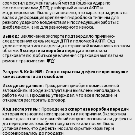
совместил документальный метод (оценка удара по
фотоматериалам ДТП), разборный анализ АКПП и
моделирование. Было установлено, что характер задиров на
валах и деформация крепления гидроблока типичны для
резкого ударного воздействия и последующей работы с
дисбалансом, а не для равномерного износа.
Вывод:
Заключение эксперта подтвердило причинно-
следственную связь между ДТП и поломкой АКПП. Суд
удовлетворил иск владельца к страховой компании в полном
объеме.
Экспертиза коробки передач
позволила
страхователю добиться увеличения страховой выплаты на
ремонт трансмиссии. 🛡️🏆
Раздел 9. Кейс №5: Спор о скрытом дефекте при покупке
комиссионного автомобиля
Исходные данные:
Гражданин приобрел комиссионный
автомобиль. В ходе эксплуатации выявлены неполадки в
работе АКПП. Продавец утверждал, что все в порядке, и
отказался расторгать договор.
Ход экспертизы:
Проведена
экспертиза коробки передач
,
которая установила неисправности и их причину. Экспертиза
также дала ответ на важнейший вопрос: возникли ли дефекты
до передачи автомобиля покупателю или после. Было
установлено, что дефекты носили скрытый характер и
сформировались до продажи.