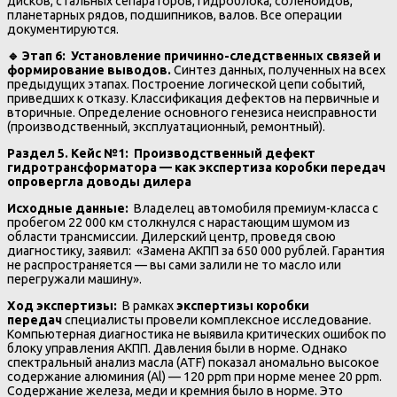
дисков, стальных сепараторов, гидроблока, соленоидов,
планетарных рядов, подшипников, валов. Все операции
документируются.
🔹
Этап 6: Установление причинно-следственных связей и
формирование выводов.
Синтез данных, полученных на всех
предыдущих этапах. Построение логической цепи событий,
приведших к отказу. Классификация дефектов на первичные и
вторичные. Определение основного генезиса неисправности
(производственный, эксплуатационный, ремонтный).
Раздел 5. Кейс №1: Производственный дефект
гидротрансформатора — как экспертиза коробки передач
опровергла доводы дилера
Исходные данные:
Владелец автомобиля премиум-класса с
пробегом 22 000 км столкнулся с нарастающим шумом из
области трансмиссии. Дилерский центр, проведя свою
диагностику, заявил: «Замена АКПП за 650 000 рублей. Гарантия
не распространяется — вы сами залили не то масло или
перегружали машину».
Ход экспертизы:
В рамках
экспертизы коробки
передач
специалисты провели комплексное исследование.
Компьютерная диагностика не выявила критических ошибок по
блоку управления АКПП. Давления были в норме. Однако
спектральный анализ масла (ATF) показал аномально высокое
содержание алюминия (Al) — 120 ppm при норме менее 20 ppm.
Содержание железа, меди и кремния было в норме. Это