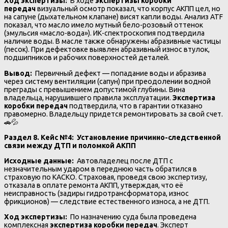
Ход экспертизы:
В ходе
экспертизы коробки
передач
визуальный осмотр показал, что корпус АКПП цел, но
на сапуне (дыхательном клапане) висят капли воды. Анализ ATF
показал, что масло имело мутный бело-розовый оттенок
(эмульсия «масло-вода»). ИК-спектроскопия подтвердила
наличие воды. В масле также обнаружены абразивные частицы
(песок). При дефектовке выявлен абразивный износ втулок,
подшипников и рабочих поверхностей деталей.
Вывод:
Первичный дефект — попадание воды и абразива
через систему вентиляции (сапун) при преодолении водной
преграды с превышением допустимой глубины. Вина
владельца, нарушившего правила эксплуатации.
Экспертиза
коробки передач
подтвердила, что в гарантии отказано
правомерно. Владельцу придется ремонтировать за свой счет.
🚗💦
Раздел 8. Кейс №4: Установление причинно-следственной
связи между ДТП и поломкой АКПП
Исходные данные:
Автовладелец после ДТП с
незначительным ударом в переднюю часть обратился в
страховую по КАСКО. Страховая, проведя свою экспертизу,
отказала в оплате ремонта АКПП, утверждая, что её
неисправность (задиры гидротрансформатора, износ
фрикционов) — следствие естественного износа, а не ДТП.
Ход экспертизы:
По назначению суда была проведена
комплексная
экспертиза коробки передач
. Эксперт