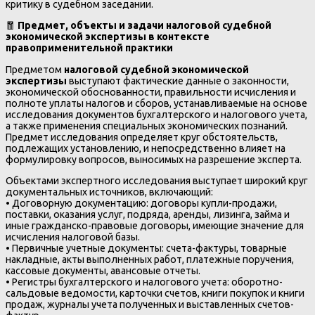
критику в судебном заседании.
🧧
Предмет, объекты и задачи налоговой судебной
экономической экспертизы в контексте
правоприменительной практики
Предметом
налоговой судебной экономической
экспертизы
выступают фактические данные о законности,
экономической обоснованности, правильности исчисления и
полноте уплаты налогов и сборов, устанавливаемые на основе
исследования документов бухгалтерского и налогового учета,
а также применения специальных экономических познаний.
Предмет исследования определяет круг обстоятельств,
подлежащих установлению, и непосредственно влияет на
формулировку вопросов, выносимых на разрешение эксперта.
Объектами экспертного исследования выступает широкий круг
документальных источников, включающий:
• Договорную документацию: договоры купли-продажи,
поставки, оказания услуг, подряда, аренды, лизинга, займа и
иные гражданско-правовые договоры, имеющие значение для
исчисления налоговой базы.
• Первичные учетные документы: счета-фактуры, товарные
накладные, акты выполненных работ, платежные поручения,
кассовые документы, авансовые отчеты.
• Регистры бухгалтерского и налогового учета: оборотно-
сальдовые ведомости, карточки счетов, книги покупок и книги
продаж, журналы учета полученных и выставленных счетов-