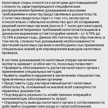
Налоговые споры относятся к категории дел повышенной
сложности, характеризующихся специфическим
распределением бремени доказывания и высокими
требованиями к качеству представляемых доказательств.
Статистика свидетельствует о том, что, несмотря на
относительно стабильное количество дел об оспаривании
решений налоговых органов (около 6-7 тысяч дел ежегодно),
доля удовлетворенных требований налогоплательщиков в
денежном выражении остается крайне низкой – от 4,79% до
10,18% в разные годы. Данное обстоятельство обусловлено, в
том числе, сложностью доказывания необоснованности
претензий налоговых органов и необходимостью применения
специальных знаний для опровержения выводов налоговых
проверок.
В системе доказывания по налоговым спорам заключение
эксперта занимает особое место, поскольку позволяет:
• Проверить обоснованность расчетов налогового органа с
применением специальных методик.
• Выявить ошибки и нарушения в заключениях специалистов,
привлеченных налоговыми органами.
• Представить суду альтернативный расчет налоговых
обязательств, основанный на анализе всей совокупности
первичных документов.
• Подтвердить реальность хозяйственных операций и
экономическую обоснованность затрат.
• Опровергнуть выводы налогового органа о согласованности
действий и создании схем ухода от налогообложения.