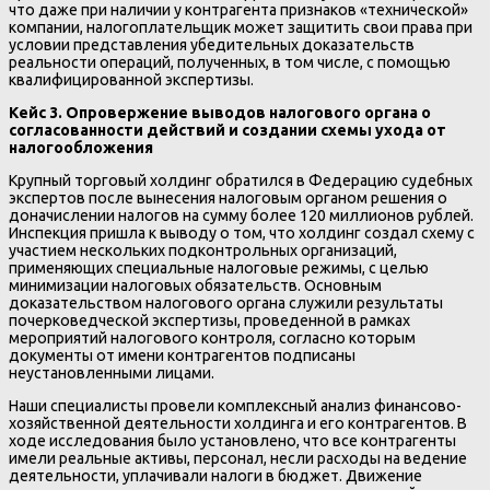
что даже при наличии у контрагента признаков «технической»
компании, налогоплательщик может защитить свои права при
условии представления убедительных доказательств
реальности операций, полученных, в том числе, с помощью
квалифицированной экспертизы.
Кейс 3. Опровержение выводов налогового органа о
согласованности действий и создании схемы ухода от
налогообложения
Крупный торговый холдинг обратился в Федерацию судебных
экспертов после вынесения налоговым органом решения о
доначислении налогов на сумму более 120 миллионов рублей.
Инспекция пришла к выводу о том, что холдинг создал схему с
участием нескольких подконтрольных организаций,
применяющих специальные налоговые режимы, с целью
минимизации налоговых обязательств. Основным
доказательством налогового органа служили результаты
почерковедческой экспертизы, проведенной в рамках
мероприятий налогового контроля, согласно которым
документы от имени контрагентов подписаны
неустановленными лицами.
Наши специалисты провели комплексный анализ финансово-
хозяйственной деятельности холдинга и его контрагентов. В
ходе исследования было установлено, что все контрагенты
имели реальные активы, персонал, несли расходы на ведение
деятельности, уплачивали налоги в бюджет. Движение