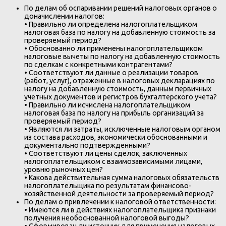
По делам об оспаривании решений налоговых органов о
доначислении налогов:
• Правильно ли определена налогоплательщиком
налоговая база по налогу на добавленную стоимость за
проверяемый период?
• Обоснованно ли применены налогоплательщиком
налоговые вычеты по налогу на добавленную стоимость
по сделкам с конкретными контрагентами?
• Соответствуют ли данные о реализации товаров
(работ, услуг), отраженные в налоговых декларациях по
налогу на добавленную стоимость, данным первичных
учетных документов и регистров бухгалтерского учета?
• Правильно ли исчислена налогоплательщиком
налоговая база по налогу на прибыль организаций за
проверяемый период?
• Являются ли затраты, исключенные налоговым органом
из состава расходов, экономически обоснованными и
документально подтвержденными?
• Соответствуют ли цены сделок, заключенных
налогоплательщиком с взаимозависимыми лицами,
уровню рыночных цен?
• Какова действительная сумма налоговых обязательств
налогоплательщика по результатам финансово-
хозяйственной деятельности за проверяемый период?
По делам о привлечении к налоговой ответственности:
• Имеются ли в действиях налогоплательщика признаки
получения необоснованной налоговой выгоды?
• Сформирован ли источник для применения налоговых