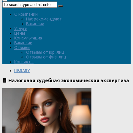
О компании
Нас рекомендуют
Вакансии
Услуги
Цены
Консультация
Вакансии
Отзывы
Отзывы от юр. лиц
Отзывы от физ. лиц
Контакты
LIBRARY
🧧 Налоговая судебная экономическая экспертиза