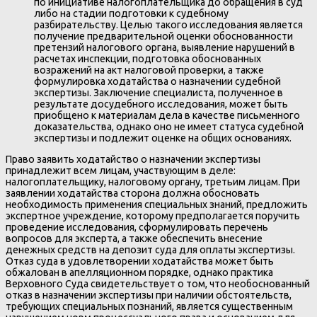
по инициативе налогоплательщика до обращения в суд
либо на стадии подготовки к судебному
разбирательству. Целью такого исследования является
получение предварительной оценки обоснованности
претензий налогового органа, выявление нарушений в
расчетах инспекции, подготовка обоснованных
возражений на акт налоговой проверки, а также
формулировка ходатайства о назначении судебной
экспертизы. Заключение специалиста, полученное в
результате досудебного исследования, может быть
приобщено к материалам дела в качестве письменного
доказательства, однако оно не имеет статуса судебной
экспертизы и подлежит оценке на общих основаниях.
Право заявить ходатайство о назначении экспертизы
принадлежит всем лицам, участвующим в деле:
налогоплательщику, налоговому органу, третьим лицам. При
заявлении ходатайства сторона должна обосновать
необходимость применения специальных знаний, предложить
экспертное учреждение, которому предполагается поручить
проведение исследования, сформулировать перечень
вопросов для эксперта, а также обеспечить внесение
денежных средств на депозит суда для оплаты экспертизы.
Отказ суда в удовлетворении ходатайства может быть
обжалован в апелляционном порядке, однако практика
Верховного Суда свидетельствует о том, что необоснованный
отказ в назначении экспертизы при наличии обстоятельств,
требующих специальных познаний, является существенным