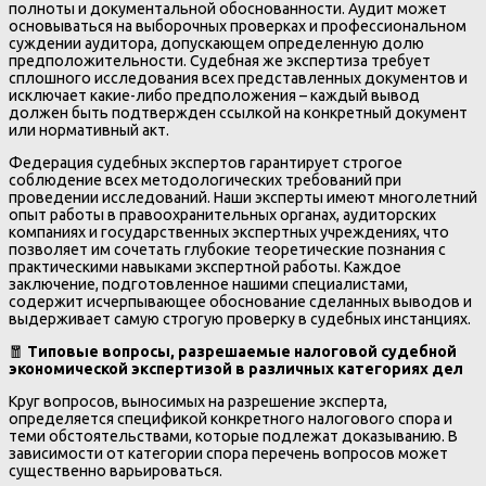
полноты и документальной обоснованности. Аудит может
основываться на выборочных проверках и профессиональном
суждении аудитора, допускающем определенную долю
предположительности. Судебная же экспертиза требует
сплошного исследования всех представленных документов и
исключает какие-либо предположения – каждый вывод
должен быть подтвержден ссылкой на конкретный документ
или нормативный акт.
Федерация судебных экспертов гарантирует строгое
соблюдение всех методологических требований при
проведении исследований. Наши эксперты имеют многолетний
опыт работы в правоохранительных органах, аудиторских
компаниях и государственных экспертных учреждениях, что
позволяет им сочетать глубокие теоретические познания с
практическими навыками экспертной работы. Каждое
заключение, подготовленное нашими специалистами,
содержит исчерпывающее обоснование сделанных выводов и
выдерживает самую строгую проверку в судебных инстанциях.
🧧
Типовые вопросы, разрешаемые налоговой судебной
экономической экспертизой в различных категориях дел
Круг вопросов, выносимых на разрешение эксперта,
определяется спецификой конкретного налогового спора и
теми обстоятельствами, которые подлежат доказыванию. В
зависимости от категории спора перечень вопросов может
существенно варьироваться.