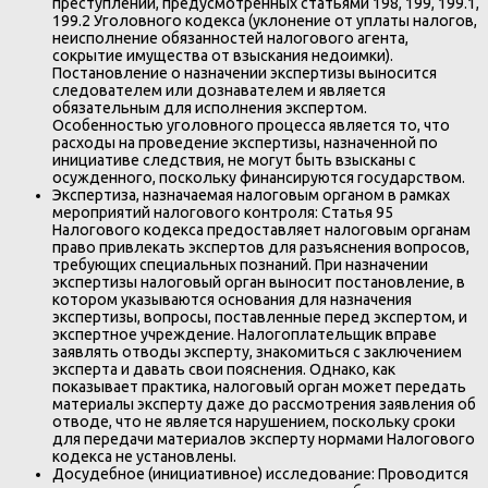
преступлений, предусмотренных статьями 198, 199, 199.1,
199.2 Уголовного кодекса (уклонение от уплаты налогов,
неисполнение обязанностей налогового агента,
сокрытие имущества от взыскания недоимки).
Постановление о назначении экспертизы выносится
следователем или дознавателем и является
обязательным для исполнения экспертом.
Особенностью уголовного процесса является то, что
расходы на проведение экспертизы, назначенной по
инициативе следствия, не могут быть взысканы с
осужденного, поскольку финансируются государством.
Экспертиза, назначаемая налоговым органом в рамках
мероприятий налогового контроля: Статья 95
Налогового кодекса предоставляет налоговым органам
право привлекать экспертов для разъяснения вопросов,
требующих специальных познаний. При назначении
экспертизы налоговый орган выносит постановление, в
котором указываются основания для назначения
экспертизы, вопросы, поставленные перед экспертом, и
экспертное учреждение. Налогоплательщик вправе
заявлять отводы эксперту, знакомиться с заключением
эксперта и давать свои пояснения. Однако, как
показывает практика, налоговый орган может передать
материалы эксперту даже до рассмотрения заявления об
отводе, что не является нарушением, поскольку сроки
для передачи материалов эксперту нормами Налогового
кодекса не установлены.
Досудебное (инициативное) исследование: Проводится