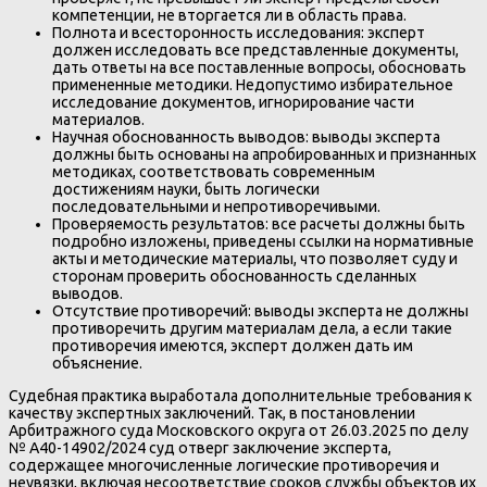
компетенции, не вторгается ли в область права.
Полнота и всесторонность исследования: эксперт
должен исследовать все представленные документы,
дать ответы на все поставленные вопросы, обосновать
примененные методики. Недопустимо избирательное
исследование документов, игнорирование части
материалов.
Научная обоснованность выводов: выводы эксперта
должны быть основаны на апробированных и признанных
методиках, соответствовать современным
достижениям науки, быть логически
последовательными и непротиворечивыми.
Проверяемость результатов: все расчеты должны быть
подробно изложены, приведены ссылки на нормативные
акты и методические материалы, что позволяет суду и
сторонам проверить обоснованность сделанных
выводов.
Отсутствие противоречий: выводы эксперта не должны
противоречить другим материалам дела, а если такие
противоречия имеются, эксперт должен дать им
объяснение.
Судебная практика выработала дополнительные требования к
качеству экспертных заключений. Так, в постановлении
Арбитражного суда Московского округа от 26.03.2025 по делу
№ А40-14902/2024 суд отверг заключение эксперта,
содержащее многочисленные логические противоречия и
неувязки, включая несоответствие сроков службы объектов их