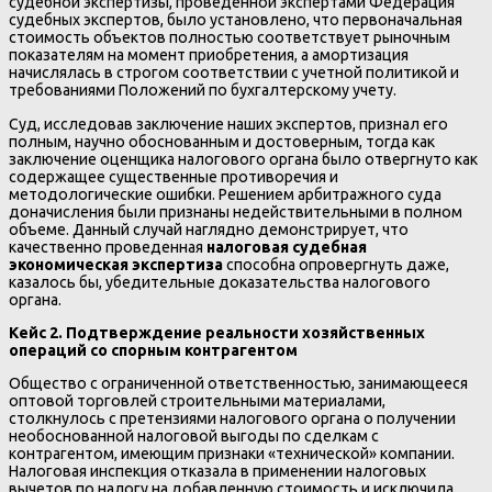
судебной экспертизы, проведенной экспертами Федерация
судебных экспертов, было установлено, что первоначальная
стоимость объектов полностью соответствует рыночным
показателям на момент приобретения, а амортизация
начислялась в строгом соответствии с учетной политикой и
требованиями Положений по бухгалтерскому учету.
Суд, исследовав заключение наших экспертов, признал его
полным, научно обоснованным и достоверным, тогда как
заключение оценщика налогового органа было отвергнуто как
содержащее существенные противоречия и
методологические ошибки. Решением арбитражного суда
доначисления были признаны недействительными в полном
объеме. Данный случай наглядно демонстрирует, что
качественно проведенная
налоговая судебная
экономическая экспертиза
способна опровергнуть даже,
казалось бы, убедительные доказательства налогового
органа.
Кейс 2. Подтверждение реальности хозяйственных
операций со спорным контрагентом
Общество с ограниченной ответственностью, занимающееся
оптовой торговлей строительными материалами,
столкнулось с претензиями налогового органа о получении
необоснованной налоговой выгоды по сделкам с
контрагентом, имеющим признаки «технической» компании.
Налоговая инспекция отказала в применении налоговых
вычетов по налогу на добавленную стоимость и исключила