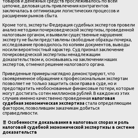
товаров и денежных средств прослеживалось по всей
цепочке, деловая цель привлечения контрагентов
заключалась в оптимизации логистических процессов и
расширении рынков сбыта.
Кроме того, эксперты Федерация судебных экспертов провели
анализ методики почерковедческой экспертизы, проведенной
налоговым органом, и выявили существенные нарушения:
эксперту не были представлены свободные образцы почерка,
исследование проводилось по копиям документов, выводы
носили вероятностный характер. Суд признал заключение
почерковедческой экспертизы ненадлежащим
доказательством и, основываясь на заключении наших
экспертов, отменил решение налогового органа.
Приведенные примеры наглядно демонстрируют, что
своевременное обращение к профессиональным экспертам
позволяет не только защитить свои права в суде, но и
предотвратить необоснованные финансовые потери, которые
могут достигать сотен миллионов рублей. В каждом из этих
случаев именно качественно проведенная
налоговая
судебная экономическая экспертиза
стала определяющим
фактором, позволившим заказчикам добиться
справедливости.
🧧
Особенности доказывания в налоговых спорах и роль
налоговой судебной экономической экспертизы в системе
доказательств