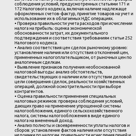
соблюдения условий, предусмотренных статьями 171 и
172 Налогового кодекса, включая наличие надлежаще
оформленных счетов-фактур, принятие товаров на учет и
использование их в облагаемых НДС операциях.
• Проверка правильности учета расходов при исчислении
налога на прибыль: оценка экономической
обоснованности затрат, их документального
подтверждения и соответствия требованиям статьи 252
Налогового кодекса.
• Анализ соответствия цен сделок рыночному уровню:
установление наличия или отсутствия отклонений цен,
примененных налогоплательщиком, от рыночных цен по
аналогичным сделкам.
• Выявление признаков получения необоснованной
налоговой выгоды: анализ обстоятельств,
свидетельствующих о наличии или отсутствии деловой
цели совершения сделок, реальности хозяйственных
операций, должной осмотрительности при выборе
контрагентов.
• Оценка правильности применения специальных
налоговых режимов: проверка соблюдения условий,
дающих право на применение упрощенной системы
налогообложения, единого сельскохозяйственного
налога, системы налогообложения в виде единого
налога на вмененный доход.
• Анализ полноты и своевременности уплаты налогов и
сборов: установление фактов наличия или отсутствия
недоимки по налогам, правильности исчисления пеней и