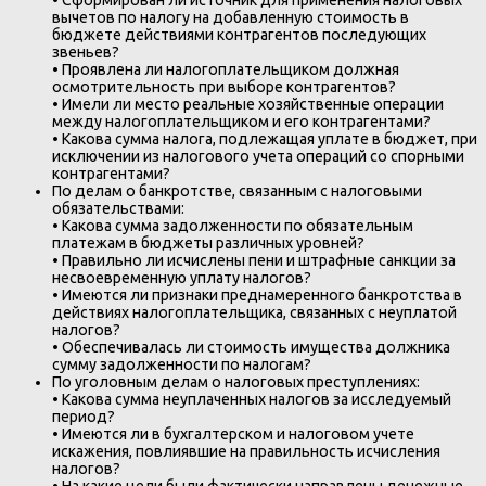
вычетов по налогу на добавленную стоимость в
бюджете действиями контрагентов последующих
звеньев?
• Проявлена ли налогоплательщиком должная
осмотрительность при выборе контрагентов?
• Имели ли место реальные хозяйственные операции
между налогоплательщиком и его контрагентами?
• Какова сумма налога, подлежащая уплате в бюджет, при
исключении из налогового учета операций со спорными
контрагентами?
По делам о банкротстве, связанным с налоговыми
обязательствами:
• Какова сумма задолженности по обязательным
платежам в бюджеты различных уровней?
• Правильно ли исчислены пени и штрафные санкции за
несвоевременную уплату налогов?
• Имеются ли признаки преднамеренного банкротства в
действиях налогоплательщика, связанных с неуплатой
налогов?
• Обеспечивалась ли стоимость имущества должника
сумму задолженности по налогам?
По уголовным делам о налоговых преступлениях:
• Какова сумма неуплаченных налогов за исследуемый
период?
• Имеются ли в бухгалтерском и налоговом учете
искажения, повлиявшие на правильность исчисления
налогов?
• На какие цели были фактически направлены денежные