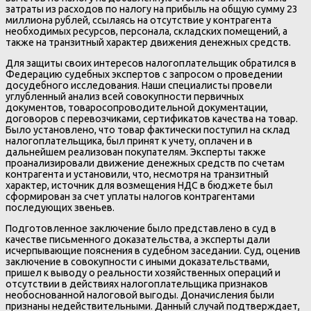
затраты из расходов по налогу на прибыль на общую сумму 23
миллиона рублей, ссылаясь на отсутствие у контрагента
необходимых ресурсов, персонала, складских помещений, а
также на транзитный характер движения денежных средств.
Для защиты своих интересов налогоплательщик обратился в
Федерацию судебных экспертов с запросом о проведении
досудебного исследования. Наши специалисты провели
углубленный анализ всей совокупности первичных
документов, товаросопроводительной документации,
договоров с перевозчиками, сертификатов качества на товар.
Было установлено, что товар фактически поступил на склад
налогоплательщика, был принят к учету, оплачен и в
дальнейшем реализован покупателям. Эксперты также
проанализировали движение денежных средств по счетам
контрагента и установили, что, несмотря на транзитный
характер, источник для возмещения НДС в бюджете был
сформирован за счет уплаты налогов контрагентами
последующих звеньев.
Подготовленное заключение было представлено в суд в
качестве письменного доказательства, а эксперты дали
исчерпывающие пояснения в судебном заседании. Суд, оценив
заключение в совокупности с иными доказательствами,
пришел к выводу о реальности хозяйственных операций и
отсутствии в действиях налогоплательщика признаков
необоснованной налоговой выгоды. Доначисления были
признаны недействительными. Данный случай подтверждает,