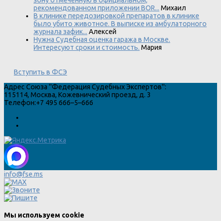
рекомендованном приложении BOR...
Михаил
В клинике передозировкой препаратов в клинике
было убито животное. В выписке из амбулаторного
журнала зафик...
Алексей
Нужна Судебная оценка гаража в Москве.
Интересуют сроки и стоимость.
Мария
Вступить в ФСЭ
Адрес
Союза "Федерация Судебных Экспертов"
:
115114
,
Москва
,
Кожевнический проезд, д. 3
Телефон:
+7 495 666–5–666
info@fse.ms
Мы используем cookie