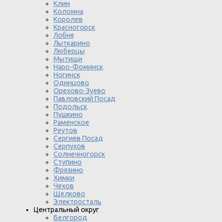
Клин
Коломна
Королев
Красногорск
Лобня
Лыткарино
Люберцы
Мытищи
Наро-Фоминск
Ногинск
Одинцово
Орехово-Зуево
Павловский Посад
Подольск
Пушкино
Раменское
Реутов
Сергиев Посад
Серпухов
Солнечногорск
Ступино
Фрязино
Химки
Чехов
Щелково
Электросталь
Центральный округ
Белгород