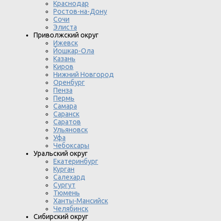
Краснодар
Ростов-на-Дону
Сочи
Элиста
Приволжский округ
Ижевск
Йошкар-Ола
Казань
Киров
Нижний Новгород
Оренбург
Пенза
Пермь
Самара
Саранск
Саратов
Ульяновск
Уфа
Чебоксары
Уральский округ
Екатеринбург
Курган
Салехард
Сургут
Тюмень
Ханты-Мансийск
Челябинск
Сибирский округ