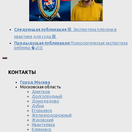
Следующая публикация
🟥 Экспертиза плесени в
квартире для суда 🟥
Предыдущая публикация
Психологическая экспертиза
ребенка 🧠👶⚖️
КОНТАКТЫ
Город Москва
Московская область
Дмитров
Долгопрудный
Домодедово
Дубна
Егорьевск
Железнодорожный
Жуковский
Ивантеевка
Климовск