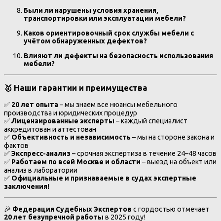
Были ли нарушены условия хранения,
транспортировки или эксплуатации мебели?
Каков ориентировочный срок службы мебели с
учётом обнаруженных дефектов?
Влияют ли дефекты на безопасность использования
мебели?
🥇 Наши гарантии и преимущества
✅
20 лет опыта
– мы знаем все нюансы мебельного
производства и юридических процедур
✅
Лицензированные эксперты
– каждый специалист
аккредитован и аттестован
✅
Объективность и независимость
– мы на стороне закона и
фактов
✅
Экспресс-анализ
– срочная экспертиза в течение 24–48 часов
✅
Работаем по всей Москве и области
– выезд на объект или
анализ в лаборатории
✅
Официальные и признаваемые в судах экспертные
заключения!
🎉
Федерация Судебных Экспертов
с гордостью отмечает
20 лет безупречной работы
в 2025 году!