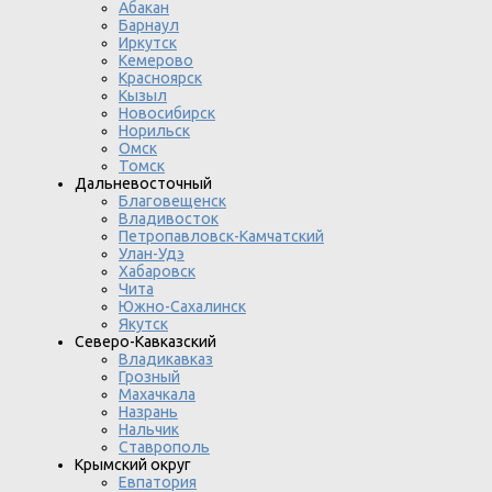
Абакан
Барнаул
Иркутск
Кемерово
Красноярск
Кызыл
Новосибирск
Норильск
Омск
Томск
Дальневосточный
Благовещенск
Владивосток
Петропавловск-Камчатский
Улан-Удэ
Хабаровск
Чита
Южно-Сахалинск
Якутск
Северо-Кавказский
Владикавказ
Грозный
Махачкала
Назрань
Нальчик
Ставрополь
Крымский округ
Евпатория