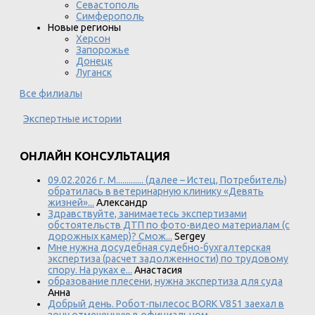
Севастополь
Симферополь
Новые регионы
Херсон
Запорожье
Донецк
Луганск
Все филиалы
Экспертные истории
ОНЛАЙН КОНСУЛЬТАЦИЯ
09.02.2026 г. М............. (далее – Истец, Потребитель)
обратилась в ветеринарную клинику «Девять
жизней»...
Александр
Здравствуйте, занимаетесь экспертизами
обстоятельств ДТП по фото-видео материалам (с
дорожных камер)? Смож...
Sergey
Мне нужна досудебная судебно-бухгалтерская
экспертиза (расчет задолженности) по трудовому
спору. На руках е...
Анастасия
образование плесени, нужна экспертиза для суда
Анна
Добрый день. Робот-пылесос BORK V851 заехал в
зону отмеченную в официальном,