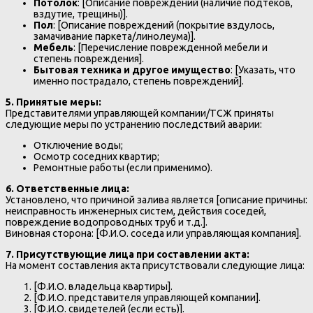
Потолок
: [Описание повреждений (наличие подтеков,
вздутие, трещины)].
Пол
: [Описание повреждений (покрытие вздулось,
замачивание паркета/линолеума)].
Мебель
: [Перечисление поврежденной мебели и
степень повреждения].
Бытовая техника и другое имущество
: [Указать, что
именно пострадало, степень повреждений].
5. Принятые меры:
Представителями управляющей компании/ТСЖ приняты
следующие меры по устранению последствий аварии:
Отключение воды;
Осмотр соседних квартир;
Ремонтные работы (если применимо).
6. Ответственные лица:
Установлено, что причиной залива является [описание причины:
неисправность инженерных систем, действия соседей,
повреждение водопроводных труб и т.д.].
Виновная сторона: [Ф.И.О. соседа или управляющая компания].
7. Присутствующие лица при составлении акта:
На момент составления акта присутствовали следующие лица:
[Ф.И.О. владельца квартиры].
[Ф.И.О. представителя управляющей компании].
[Ф.И.О. свидетелей (если есть)].