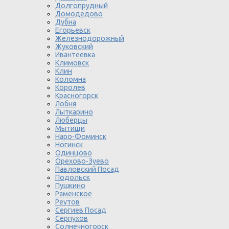
Долгопрудный
Домодедово
Дубна
Егорьевск
Железнодорожный
Жуковский
Ивантеевка
Климовск
Клин
Коломна
Королев
Красногорск
Лобня
Лыткарино
Люберцы
Мытищи
Наро-Фоминск
Ногинск
Одинцово
Орехово-Зуево
Павловский Посад
Подольск
Пушкино
Раменское
Реутов
Сергиев Посад
Серпухов
Солнечногорск