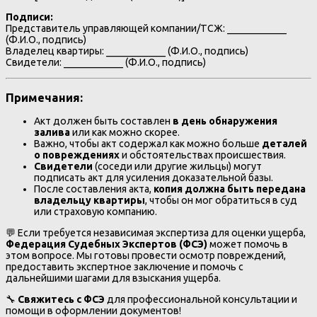
Подписи:
Представитель управляющей компании/ТСЖ: ____________
(Ф.И.О., подпись)
Владелец квартиры: ____________ (Ф.И.О., подпись)
Свидетели: ____________ (Ф.И.О., подпись)
Примечания:
Акт должен быть составлен
в день обнаружения
залива
или как можно скорее.
Важно, чтобы акт содержал как можно больше
деталей
о повреждениях
и обстоятельствах происшествия.
Свидетели
(соседи или другие жильцы) могут
подписать акт для усиления доказательной базы.
После составления акта,
копия должна быть передана
владельцу квартиры
, чтобы он мог обратиться в суд
или страховую компанию.
💬 Если требуется независимая экспертиза для оценки ущерба,
Федерация Судебных Экспертов (ФСЭ)
может помочь в
этом вопросе. Мы готовы провести осмотр повреждений,
предоставить экспертное заключение и помочь с
дальнейшими шагами для взыскания ущерба.
🔧
Свяжитесь с ФСЭ
для профессиональной консультации и
помощи в оформлении документов!