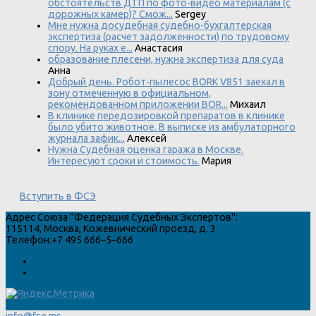
обстоятельств ДТП по фото-видео материалам (с
дорожных камер)? Смож...
Sergey
Мне нужна досудебная судебно-бухгалтерская
экспертиза (расчет задолженности) по трудовому
спору. На руках е...
Анастасия
образование плесени, нужна экспертиза для суда
Анна
Добрый день. Робот-пылесос BORK V851 заехал в
зону отмеченную в официальном,
рекомендованном приложении BOR...
Михаил
В клинике передозировкой препаратов в клинике
было убито животное. В выписке из амбулаторного
журнала зафик...
Алексей
Нужна Судебная оценка гаража в Москве.
Интересуют сроки и стоимость.
Мария
Вступить в ФСЭ
Адрес
Союза "Федерация Судебных Экспертов"
:
115114
,
Москва
,
Кожевнический проезд, д. 3
Телефон:
+7 495 666–5–666
info@fse.ms