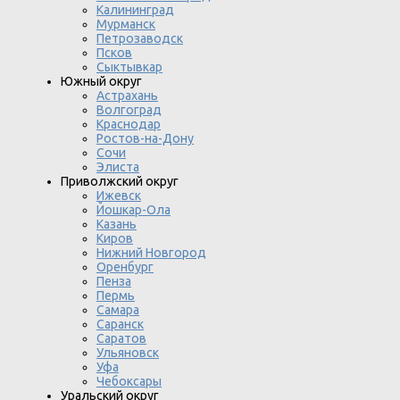
Калининград
Мурманск
Петрозаводск
Псков
Сыктывкар
Южный округ
Астрахань
Волгоград
Краснодар
Ростов-на-Дону
Сочи
Элиста
Приволжский округ
Ижевск
Йошкар-Ола
Казань
Киров
Нижний Новгород
Оренбург
Пенза
Пермь
Самара
Саранск
Саратов
Ульяновск
Уфа
Чебоксары
Уральский округ