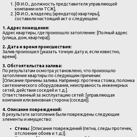
[Ф.И.О., должность представителя управляющей
компании или ТСЖ],
[Ф.И.О., владелец (арендатор) квартиры],
составили настоящий акт о следующем:
1. Адрес помещения:
Адрес квартиры, где произошло затопление: [Полный адрес
(улица, дом, квартира)].
2. Дата и время происшествия:
Залив произошел [указать точную дату и, если известно,
время].
3. Обстоятельства залива:
По результатам осмотра установлено, что произошло
затопление квартиры по следующим причинам:
[Описание причины залива. Например: протечка стояка, поломка
сантехнического оборудования, неисправность инженерных
сетей, действия соседей и т.д.].
Ответственный за эксплуатацию сетей: [управляющая
компания или виновная сторона (соседи)].
4. Описание повреждений:
В результате затопления были повреждены следующие
элементы и имущество:
Стены
: [Описание повреждений (пятна, следы протечек,
отслоение обоев и т.д.)].