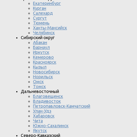
Екатеринбург
Курган
Салехард
Сургут
Тюмень
Ханты-Мансийск
Челябинск
Сибирский округ
Абакан
Барнаул
Иркутск
Кемерово
Красноярск
Кызыл
Новосибирск
Норильск
Омск
Томск
Дальневосточный
Благовещенск
Владивосток
Петропавловск-Камчатский
Улан-Удэ
Хабаровск
Чита
Южно-Сахалинск
Якутск
Северо-Кавказский