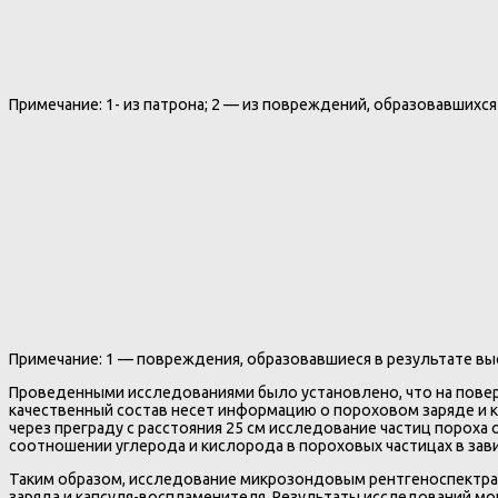
Примечание: 1- из патрона; 2 — из повреждений, образовавшихся
Примечание: 1 — повреждения, образовавшиеся в результате выс
Проведенными исследованиями было установлено, что на повер
качественный состав несет информацию о пороховом заряде и к
через преграду с расстояния 25 см исследование частиц поро
соотношении углерода и кислорода в пороховых частицах в зав
Таким образом, исследование микрозондовым рентгеноспектр
заряда и капсуля-воспламенителя. Результаты исследований мо