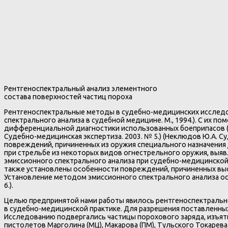
Рентгеноспектральный анализ элементного
состава поверхностей частиц пороха
Рентгеноспектральные методы в судебно-медицинских исследова
спектрального анализа в судебной медицине. М., 1994.). С и
дифференциальной диагностики использованных боеприпасов (М
Судебно-медицинская экспертиза. 2003. № 5.) (Неклюдов Ю.А. Су
повреждений, причиненных из оружия специального назначения 
при стрельбе из некоторых видов огнестрельного оружия, выявл
эмиссионного спектрального анализа при судебно-медицинской 
также установлены особенности повреждений, причиненных выстр
Установление методом эмиссионного спектрального анализа ос
6.).
Целью предпринятой нами работы явилось рентгеноспектрально
в судебно-медицинской практике. Для разрешения поставленн
Исследованию подвергались частицы порохового заряда, изъяты
пистолетов Марголина (МЦ), Макарова (ПМ), Тульского Токарев