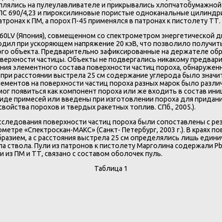
плялись на пулеулавливателе и прикрывались хлопчатобумажной
С 690/4,23 и пироксилиновые пористые одноканальные цилиндрич
тронах к ПМ, а порох П-45 применялся в патронах к пистолету ТТ.
0LV (Япония), совмещенном со спектрометром энергетической д
оходил при ускоряющем напряжение 20 кэВ, что позволило получи
мого объекта. Предварительно зафиксированные на держателе об
оверхности частицы. Объекты не подвергались никакому предвар
ия элементного состава поверхности частиц пороха, обнаруженн
 при расстоянии выстрела 25 см содержание углерода было значит
ментов на поверхности частиц пороха разных марок было различн
 Al мог появиться как компонент пороха или же входить в состав ини
иде примесей или введены при изготовлении пороха для придания 
 свойства порохов и твердых ракетных топлив. СПб., 2005.).
следования поверхности частиц пороха были сопоставлены с ре
етре «Спектроскан-МАКС» (Санкт- Петербург, 2003 г.). В краях п
разием, а с расстояния выстрела 25 см определялись лишь едини
ала ствола. Пули из патронов к пистолету Марголина содержали Pb
 из ПМ и ТТ, связано с составом оболочек пуль.
Таблица 1