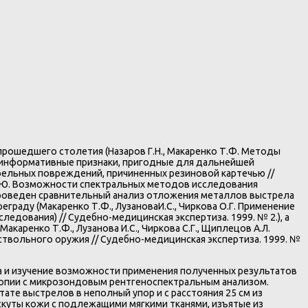
рошедшего столетия (Назаров Г.Н., Макаренко Т.Ф. Методы
коинформативные признаки, пригодные для дальнейшей
рельных повреждений, причиненных резиновой картечью //
ов И.Ю. Возможности спектральных методов исследования
 проведен сравнительный анализ отложения металлов выстрела
граду (Макаренко Т.Ф., ЛузановаИ.С., Чиркова О.Г. Применение
дования) // Судебно-медицинская экспертиза. 1999. № 2.), а
ренко Т.Ф., Лузанова И.С., Чиркова С.Г., Щиплецов А.Л.
твольного оружия // Судебно-медицинская экспертиза. 1999. №
 и изучение возможности применения полученных результатов
копии с микрозондовым рентгеноспектральным анализом.
те выстрелов в неполный упор и с расстояния 25 см из
оскуты кожи с подлежащими мягкими тканями, изъятые из