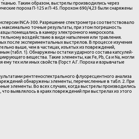
 тканью. Таким образом, выстрелы производились через
еские пороха П-125 и П-45. Порохом 690/4,23 были снаряжены
исперсии INCA-300. Разрешение спектрометра соответствовало
ть максимально точные результаты, при этом погрешность
разцы помещались в камеру электронного микроскопа.
ительному воздействию в виде напыления или травления.
ых после экспериментальных выстрелов. В процессе изучения
ельно выше, чем в частицах, изъятых из повреждений,
ым (табл. 1). Обнаружены остатки ударного состава капсулей-
циирующего вещества. Такие элементы, как Fe, Pb, Ca и Na, могли
ему тех или иных свойств (Горст А.Г. Пороха и взрывчатые
зультатами рентгеноспектрального флуоресцентного анализа
овреждений обнаружены элементы, перечисленные в табл. 2. При
чные элементы. Во всех случаях, когда выстрелы производились
, что выявлялось в краях повреждений при выстрелах из этого