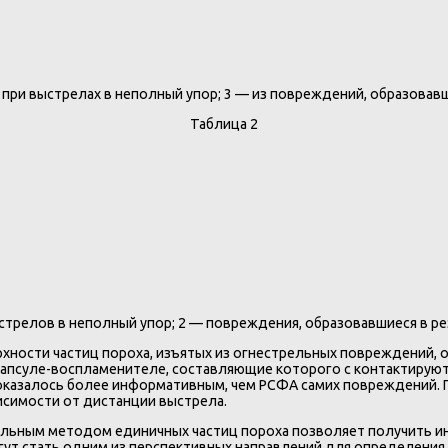
 при выстрелах в неполный упор; 3 — из повреждений, образовавш
Таблица 2
трелов в неполный упор; 2 — повреждения, образовавшиеся в рез
хности частиц пороха, изъятых из огнестрельных повреждений, 
апсуле-воспламенителе, составляющие которого с контактируют 
ха оказалось более информативным, чем РСФА самих повреждений
исимости от дистанции выстрела.
альным методом единичных частиц пороха позволяет получить 
гут стать одним из перспективных направлений для определения 