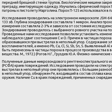
передней брюшной стенки трупов. Биологические мишени закре
преграду, имитирующую одежду. Изучались сферический порох П
патроны к пистолету Марголина. Порох П-125 использовался в па
Исследования проводились на электронном микроскопе JSM-646
133 эВ. Глубина зондирования составляла 1 микрон. Анализ пр
измерения составляла 2-3% и зависела от состояния исследуе
Зондирование проводилось с выбранного ровного участка на п
Проведенные нами исследования позволили установить изменен
наблюдался сдвиг соотношения С и О. Причем в частицах пороха
образовавшихся при выстрелах в неполный упор. Содержание эле
воспламенителей, а именно Pb, Ca, Cl, Si, Sb, Sn, S. Выявленный
быть перенесены в частицы пороха в процессе производства в в
вещества. М., 1972.) (Рогов Н.Г., Груздев Ю.А. Физико-химические
Полученные данные микрозондового рентгеноспектрального ис
(РСФА) краев повреждений. Исследования проводили на спектром
выстрелах в неполный упор они проявлялись с большим разнооб
в неполный упор, обнаружен Fe, входивший в состав сплава кан
оружия. Наличие Cu в краях повреждений, причиненных снарядами