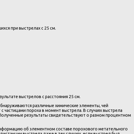
ихся при выстрелах с 25 см.
ультате выстрелов с расстояния 25 см.
обнаруживаются различные химические элементы, чей
с частицами пороха в момент выстрела. В случаях выстрела
. Полученные результаты свидетельствуют о разном процентном
информацию об элементном составе порохового метательного
дистанции выстрела даже в тех случаях, если выстрел был