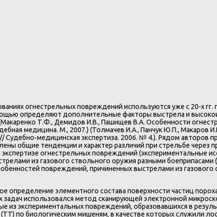
ниях огнестрельных повреждений используются уже с 20-х гг. п
х помощью определяют дополнительные факторы выстрела и высо
акаренко Т.Ф., Демидов И.В., Пашищев В.А. Особенности огнест
дебная медицина. М., 2007.) (Толмачев И.А., Панчук Ю.П., Макар
// Судебно-медицинская экспертиза. 2006. № 4.). Рядом авторов
ены общие тенденции и характер различий при стрельбе через пре
экспертизе огнестрельных повреждений (экспериментальные иссле
елами из газового ствольного оружия разными боеприпасами (Мака
обенностей повреждений, причиненных выстрелами из газового с
е определение элементного состава поверхности частиц пороха
ых задач использовался метод сканирующей электронной микрос
е из экспериментальных повреждений, образовавшихся в результа
а (ТТ) по биологическим мишеням, в качестве которых служили л