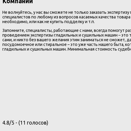
Компании
Не волнуйтесь, у нас вы сможете не только заказать экспертиз
специалистов по любому из вопросов касаемых качества товара
необходимо, или как не купить подделку и т.п.
Запомните, специалисты, работающие с нами, всегда помогут ра
проведением экспертизы гладильных и сушильных машин – это т
сами, и никто без вашего желания этим заниматься не сможет, д
посудомоечное или стиральное – это уже часть нашего быта, к
гладильных и сушильных машин. Минимальная стоимость судебн
4.8/5 - (11 голосов)