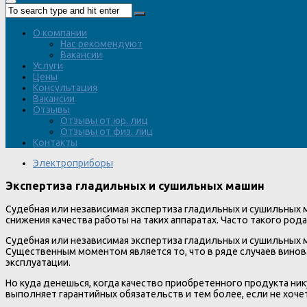
О компании
Нас рекомендуют
Вакансии
Услуги
Цены
Консультация
Вакансии
Отзывы
Отзывы от юр. лиц
Отзывы от физ. лиц
Контакты
Электроприборы
Экспертиза гладильных и сушильных машин
Судебная или независимая экспертиза гладильных и сушильных 
снижения качества работы на таких аппаратах. Часто такого ро
Судебная или независимая экспертиза гладильных и сушильных 
Существенным моментом является то, что в ряде случаев винов
эксплуатации.
Но куда денешься, когда качество приобретенного продукта ни
выполняет гарантийных обязательств и тем более, если не хоче