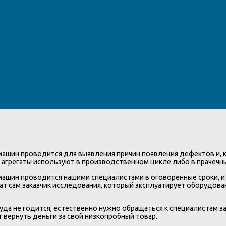
машин проводится для выявления причин появления дефектов и, к
да агрегаты используют в производственном цикле либо в прачечн
машин проводится нашими специалистами в оговоренные сроки, и 
ат сам заказчик исследования, который эксплуатирует оборудов
куда не годится, естественно нужно обращаться к специалистам з
т вернуть деньги за свой низкопробный товар.