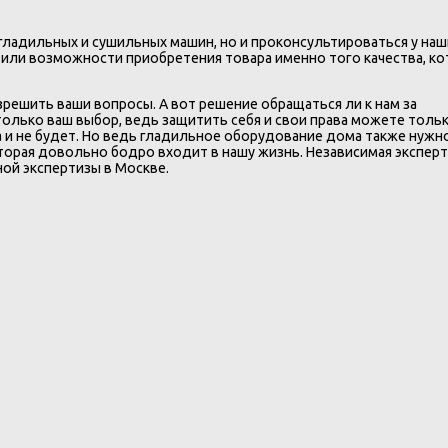
у гладильных и сушильных машин, но и проконсультироваться у наш
 или возможности приобретения товара именно того качества, к
зрешить ваши вопросы. А вот решение обращаться ли к нам за
олько ваш выбор, ведь защитить себя и свои права можете толь
а и не будет. Но ведь гладильное оборудование дома также нужно,
оторая довольно бодро входит в нашу жизнь. Независимая эксперт
ой экспертизы в Москве.