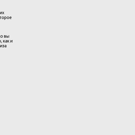
их
оторое
ко вы
 как и
иза