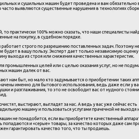
адильных и сушильных машин будет проведена и вам обязательно 
но часто выявляются существенные нарушения в технологиях сборк
й, то практически 100% можно сказать, что наши специалисты най
енные на покупку, в судебном порядке.
и работает строго по разрешению поставленных задач. Поэтому не
е будет в вашу пользу. Эксперт дает только независимую оценку
ину выхода из строя или снижения качественных характеристик.
для промышленных целей или с целью оказания услуг, но не подум
ных машин далек от вас.
ают нам быт, но мало кто задумывается о приобретении таких ап
начены именно для бытового использования, ведь даже если у ва
ушки и разглаживания, то это не освободит вас от нудного стояни
вид.
чистят, выстирают, выгладят за нас. А ведь у вас уже сейчас есть
адильную машину и пользоваться услугами прачечной не выходя 
машин не понадобится, если вы приобретете качественный аппар
ь попадаются и «серые» товары, за качество которых даже сам п
лжен гарантировать качество того, что ты продаешь.