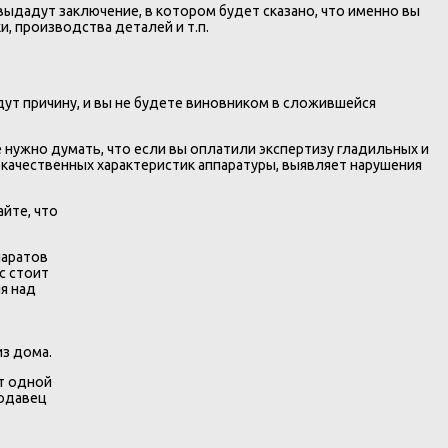
выдадут заключение, в котором будет сказано, что именно вы
и, производства деталей и т.п.
дут причину, и вы не будете виновником в сложившейся
 нужно думать, что если вы оплатили экспертизу гладильных и
 качественных характеристик аппаратуры, выявляет нарушения
айте, что
паратов
с стоит
я над
из дома.
ат одной
родавец