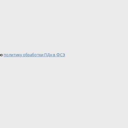
аю
политику обработки ПДн в ФСЭ