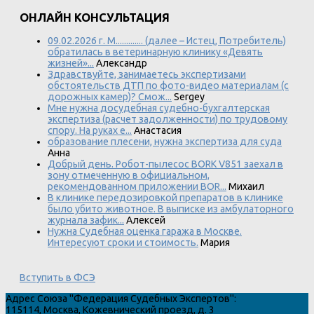
ОНЛАЙН КОНСУЛЬТАЦИЯ
09.02.2026 г. М............. (далее – Истец, Потребитель)
обратилась в ветеринарную клинику «Девять
жизней»...
Александр
Здравствуйте, занимаетесь экспертизами
обстоятельств ДТП по фото-видео материалам (с
дорожных камер)? Смож...
Sergey
Мне нужна досудебная судебно-бухгалтерская
экспертиза (расчет задолженности) по трудовому
спору. На руках е...
Анастасия
образование плесени, нужна экспертиза для суда
Анна
Добрый день. Робот-пылесос BORK V851 заехал в
зону отмеченную в официальном,
рекомендованном приложении BOR...
Михаил
В клинике передозировкой препаратов в клинике
было убито животное. В выписке из амбулаторного
журнала зафик...
Алексей
Нужна Судебная оценка гаража в Москве.
Интересуют сроки и стоимость.
Мария
Вступить в ФСЭ
Адрес
Союза "Федерация Судебных Экспертов"
:
115114
,
Москва
,
Кожевнический проезд, д. 3