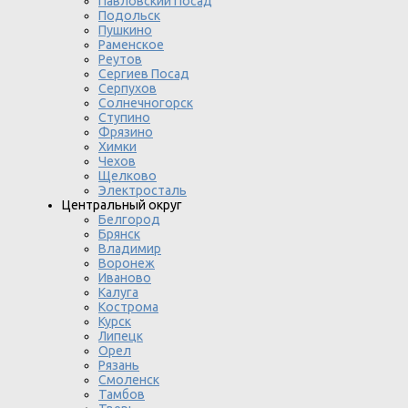
Павловский Посад
Подольск
Пушкино
Раменское
Реутов
Сергиев Посад
Серпухов
Солнечногорск
Ступино
Фрязино
Химки
Чехов
Щелково
Электросталь
Центральный округ
Белгород
Брянск
Владимир
Воронеж
Иваново
Калуга
Кострома
Курск
Липецк
Орел
Рязань
Смоленск
Тамбов