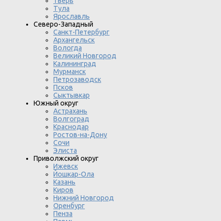
Тверь
Тула
Ярославль
Северо-Западный
Санкт-Петербург
Архангельск
Вологда
Великий Новгород
Калининград
Мурманск
Петрозаводск
Псков
Сыктывкар
Южный округ
Астрахань
Волгоград
Краснодар
Ростов-на-Дону
Сочи
Элиста
Приволжский округ
Ижевск
Йошкар-Ола
Казань
Киров
Нижний Новгород
Оренбург
Пенза