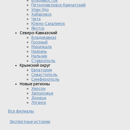
Владивосток
Петропавловск-Камчатский
Улан-Удэ
Хабаровск
Чита
Южно-Сахалинск
Якутск
Северо-Кавказский
Владикавказ
Грозный
Махачкала
Назрань
Нальчик
Ставрополь
Крымский округ
Евпатория
Севастополь
Симферополь
Новые регионы
Херсон
Запорожье
Донецк
Луганск
Все филиалы
Экспертные истории