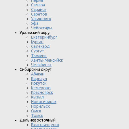
Пермь
Самара
Саранск
Саратов
Ульяновск
Уфа
Чебоксары
Уральский округ
Екатеринбург
Курган
Салехард
Сургут
Тюмень
Ханты-Мансийск
Челябинск
Сибирский округ
Абакан
Барнаул
Иркутск
Кемерово
Красноярск
Кызыл
Новосибирск
Норильск
Омск
Томск
Дальневосточный
Благовещенск