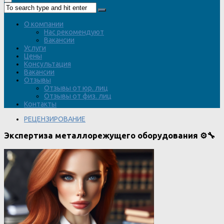
О компании
Нас рекомендуют
Вакансии
Услуги
Цены
Консультация
Вакансии
Отзывы
Отзывы от юр. лиц
Отзывы от физ. лиц
Контакты
РЕЦЕНЗИРОВАНИЕ
Экспертиза металлорежущего оборудования ⚙️🔧