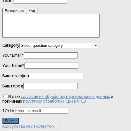
Title*
Визуально
Код
Category
Your Email*
Your Name*
Ваш телефон
Ваш город
Я даю
согласие на обработку персональных данных
и
принимаю
политику обработки ПДн в ФСЭ
17
+
5
=
Консультация с экспертом →