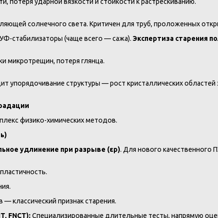
, потеря ударной вязкости и стойкости к растрескиванию.
ющей солнечного света. Критичен для труб, проложенных открыто
УФ-стабилизаторы (чаще всего — сажа).
Экспертиза старения п
и микротрещин, потеря глянца.
ит упорядочивание структуры — рост кристаллических областей 
градации
плекс физико-химических методов.
ь)
ьное удлинение при разрыве (εр)
. Для нового качественного 
 пластичность.
ния.
в — классический признак старения.
, FNCT):
Специализированные длительные тесты, напрямую оцен