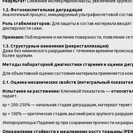
Результат:
Снижение молекулярной массы, увеличение хрупкости
1.2. Фотоокислительная деградация
Аналогичный процесс, инициируемый ультрафиолетовой составля
Роль стабилизаторов:
Для защиты в состав материала вводят 
дисперсности сажи.
Признаки:
Побледнение и меление поверхности, появление сетк
1.3. Структурные изменения (рекристаллизация)
Даже без химического разрушения с течением времени происход
более хрупким.
Методы лабораторной диагностики старения и оценки де
Для объективной оценки состояния материала применяется ком
2.1. Оценка механических свойств (интегральный показател
Испытание на растяжение:
Ключевой показатель —
относител
падает.
εр ≈ 200-250% — начальная стадия деградации, материал теряет
εр < 100% — критическая стадия, высокий риск хрупкого разруше
Интерпретация:
Падение εр при сохранении прочности на разры
Определение стойкости к медленному росту трещины (PENT