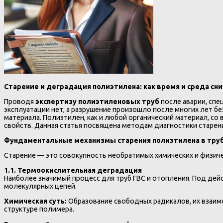
Старение и деградация полиэтилена: как время и среда 
Проводя
экспертизу полиэтиленовых труб
после аварии, спе
эксплуатации нет, а разрушение произошло после многих лет бе
материала. Полиэтилен, как и любой органический материал, с
свойств. Данная статья посвящена методам диагностики старен
Фундаментальные механизмы старения полиэтилена в тру
Старение — это совокупность необратимых химических и физиче
1.1. Термоокислительная деградация
Наиболее значимый процесс для труб ГВС и отопления. Под де
молекулярных цепей.
Химическая суть:
Образование свободных радикалов, их взаим
структуре полимера.