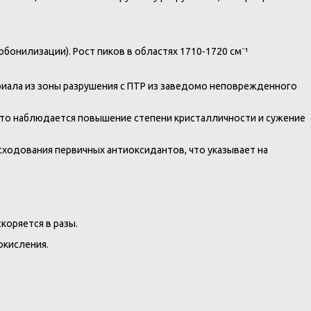
онилизации). Рост пиков в областях 1710-1720 см⁻¹
риала из зоны разрушения с ПТР из заведомо неповрежденного
сто наблюдается повышение степени кристалличности и сужение
одования первичных антиоксидантов, что указывает на
коряется в разы.
окисления.