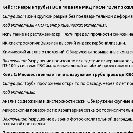
Кейс 1: Разрыв трубы ГВС в подвале МКД после 12 лет эксп
Ситуация:
Тихий хрупкий разрыв без предварительной деформац
Ход экспертизы АНО «Центр химических экспертиз»:
Испытание на растяжение: εр = 45%, предел прочности снижен на
ИК-спектроскопия: Выявлен высокий индекс карбонилизации.
Химический анализ отложений: Обнаружены повышенные конце
Заключение:
Разрушение произошло вследствие исчерпания ресу
ПЭ 100 в системе ГВС было изначальной ошибкой проекта/монта
Кейс 2: Множественные течи в наружном трубопроводе ХВС
Ситуация:
Трубы проложены открыто по фасаду. Через 8 лет п
Ход экспертизы:
Анализ содержания и дисперсности сажи: Обнаружены крупные а
Микроскопия поверхности: Характерная сетка фотоокислительн
Заключение:
Разрушение вызвано фотоокислительной деградацие
открытой прокладки.
Прогнозирование остаточного ресурса и выводы для проф