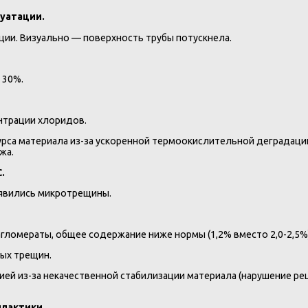
луатации.
ии. Визуально — поверхность трубы потускнела.
 30%.
нтрации хлоридов.
рса материала из-за ускоренной термоокислительной деградаци
жа.
.
оявились микротрещины.
гломераты, общее содержание ниже нормы (1,2% вместо 2,0-2,5%)
ых трещин.
й из-за некачественной стабилизации материала (нарушение рец
илактики