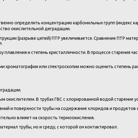
венно определить концентрацию карбонильных групп (индекс карб
льство окислительной деградации.
трукции (разрыве цепей) ПТР увеличивается. Сравнение ПТР мате
и.
 плавления и степень кристалличности. В процессе старения ча
и хроматографии или спектроскопии можно оценить степень расх
градации.
ным окислителем. В трубах ГВС с хлорированной водой старение ус
ений и поверхности трубы на содержание хлоридов и продуктов 
ительно влияет на скорость термоокисления.
териал трубы, но и среду, с которой он контактировал.