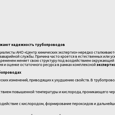
снижают надежность трубопроводов
циалисты АНО «Центр химических экспертиз» нередко сталкиваютс
заварийной службы. Причина часто кроется в естественных или у
о временем меняет свою структуру под воздействием окружающей
ия и оценке остаточного ресурса в рамках комплексной
эксперти
бопроводах
ских изменений, приводящих к ухудшению свойств. В трубопрово
йствием повышенной температуры и кислорода, проникающего чер
одействие с кислородом, формирование пероксидов и дальнейшее