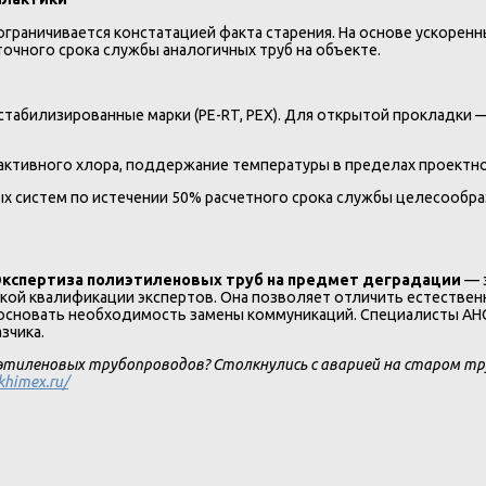
ограничивается констатацией факта старения. На основе ускорен
очного срока службы аналогичных труб на объекте.
табилизированные марки (PE-RT, PEX). Для открытой прокладки
активного хлора, поддержание температуры в пределах проектной
х систем по истечении 50% расчетного срока службы целесообра
Экспертиза полиэтиленовых труб на предмет деградации
— э
й квалификации экспертов. Она позволяет отличить естественны
босновать необходимость замены коммуникаций. Специалисты АН
зчика.
этиленовых трубопроводов? Столкнулись с аварией на старом тр
/khimex.ru/