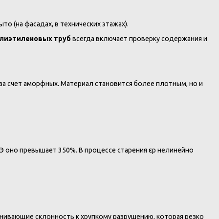
 (на фасадах, в технических этажах).
олиэтиленовых труб
всегда включает проверку содержания и
за счет аморфных. Материал становится более плотным, но и
ПЭ оно превышает 350%. В процессе старения εр нелинейно
ивающие склонность к хрупкому разрушению, которая резко