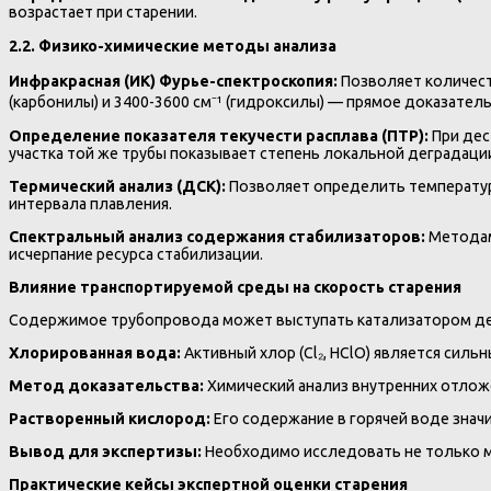
возрастает при старении.
2.2. Физико-химические методы анализа
Инфракрасная (ИК) Фурье-спектроскопия:
Позволяет количест
(карбонилы) и 3400-3600 см⁻¹ (гидроксилы) — прямое доказате
Определение показателя текучести расплава (ПТР):
При дес
участка той же трубы показывает степень локальной деградаци
Термический анализ (ДСК):
Позволяет определить температуру
интервала плавления.
Спектральный анализ содержания стабилизаторов:
Методам
исчерпание ресурса стабилизации.
Влияние транспортируемой среды на скорость старения
Содержимое трубопровода может выступать катализатором де
Хлорированная вода:
Активный хлор (Cl₂, HClO) является силь
Метод доказательства:
Химический анализ внутренних отлож
Растворенный кислород:
Его содержание в горячей воде знач
Вывод для экспертизы:
Необходимо исследовать не только ма
Практические кейсы экспертной оценки старения