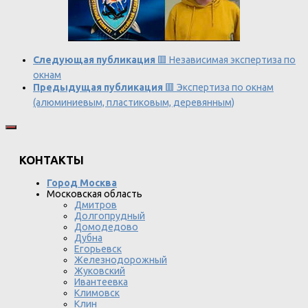
Следующая публикация
🟥 Независимая экспертиза по
окнам
Предыдущая публикация
🟥 Экспертиза по окнам
(алюминиевым, пластиковым, деревянным)
КОНТАКТЫ
Город Москва
Московская область
Дмитров
Долгопрудный
Домодедово
Дубна
Егорьевск
Железнодорожный
Жуковский
Ивантеевка
Климовск
Клин