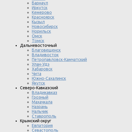
Барнаул
Иркутск
Кемерово
Красноярск
Кызыл
Новосибирск
Норильск
Омск
Томск
Дальневосточный
Благовещенск
Владивосток
Петропавловск-Камчатский
Улан-Удэ
Хабаровск
Чита
Южно-Сахалинск
Якутск
Северо-Кавказский
Владикавказ
Грозный
Махачкала
Назрань
Нальчик
Ставрополь
Крымский округ
Евпатория
Севастополь