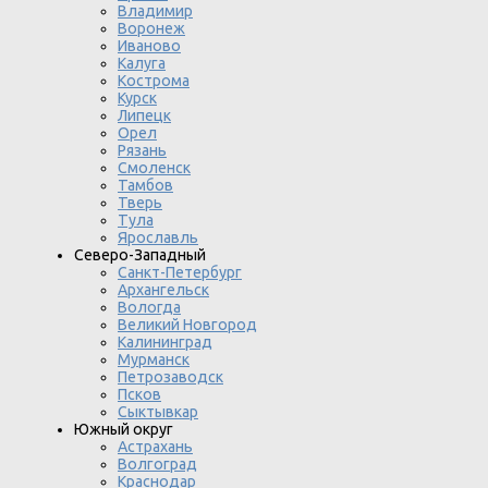
Владимир
Воронеж
Иваново
Калуга
Кострома
Курск
Липецк
Орел
Рязань
Смоленск
Тамбов
Тверь
Тула
Ярославль
Северо-Западный
Санкт-Петербург
Архангельск
Вологда
Великий Новгород
Калининград
Мурманск
Петрозаводск
Псков
Сыктывкар
Южный округ
Астрахань
Волгоград
Краснодар