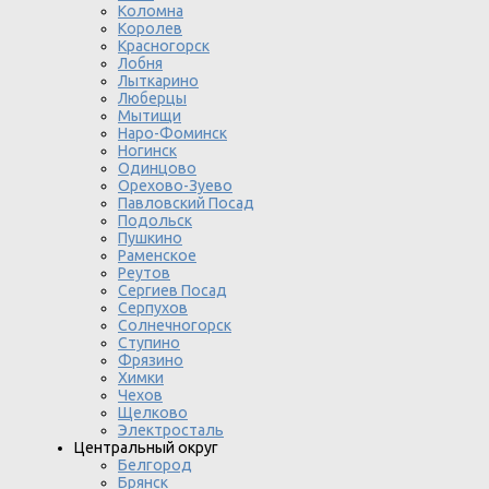
Коломна
Королев
Красногорск
Лобня
Лыткарино
Люберцы
Мытищи
Наро-Фоминск
Ногинск
Одинцово
Орехово-Зуево
Павловский Посад
Подольск
Пушкино
Раменское
Реутов
Сергиев Посад
Серпухов
Солнечногорск
Ступино
Фрязино
Химки
Чехов
Щелково
Электросталь
Центральный округ
Белгород
Брянск