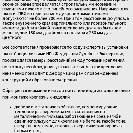
оконной рамы определяется строительными нормами и
правилами с учетом его линейного расширения. Например, для
окон из ПВХ интервалы между крепежными точками
допускаются не более 700 мм. При этом расстояние до углов, а
также внутреннего края вертикального или горизонтального
импоста до ближайшей точки крепления должно быть нем
меньше, чем 150 мм для белого профиля и 250 мм для
цветного.
Все соответствия проверяются по ходу экспертизы установки
окон. Специалистами НП «Федерация Судебных Экспертов»,
производятся замеры расстояний между точками крепления,
поскольку несоблюдение указанных стандартов крепления
неизменно приводит к деформации рам с повреждением
конструкций и образованием трещин.
Обращается внимание и на соответствие вида использованных
при монтаже крепежных изделий:
дюбели в металлической гильзе, компенсирующие
тепловое расширение за счет скольжения по
металлическим гильзам, работающие на срез, изгиб и
сдвиг используют для крепления в бетоне, газобетоне,
натуральном камне, сплошных керамических кирпичах,
блоках и т. д.;