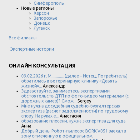
Симферополь
Новые регионы
Херсон
Запорожье
Донецк
Луганск
Все филиалы
Экспертные истории
ОНЛАЙН КОНСУЛЬТАЦИЯ
09.02.2026 г. М............. (далее – Истец, Потребитель)
обратилась в ветеринарную клинику «Девять
жизней»...
Александр
Здравствуйте, занимаетесь экспертизами
обстоятельств ДТП по фото-видео материалам (с
дорожных камер)? Смож...
Sergey
Мне нужна досудебная судебно-бухгалтерская
экспертиза (расчет задолженности) по трудовому
спору. На руках е...
Анастасия
образование плесени, нужна экспертиза для суда
Анна
Добрый день. Робот-пылесос BORK V851 заехал в
зону отмеченную в официальном,