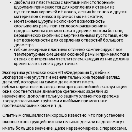
дюбели из пластмассы с винтами или стопорными
шурупами применяются для крепления к стенам из
пустотелых кирпичей и блоков, легких бетонов и других
материалов с низкой прочностью на сжатие;
монтажные шурупы исключают возможность
скольжения рамы при тепловом расширении и
предназначены для монтажа в дереве, легком бетоне,
керамических кирпичах с вертикальными пустотами, если
нет возможности для сверления отверстий большого
диаметра;
гибкие анкерные пластины отлично компенсируют все
температурные смещения оконной рамы и применяются в
стенах с внутренним утеплителем, каждая из них должна
крепиться к стене в двух точках.
Экспертиза установки окон НП «Федерация Судебных
Экспертов» не упустит и незначительных на первый взгляд
деталей, которые на самом деле могут иметь
неблагоприятные последствия при дальнейшей эксплуатации
окна: соответствие диаметра крепежных изделий их
назначению, дополнительную защиту элементов крепежа
твердосплавными трубками и шайбами при монтаже
противовзломных окон и т. д.
Опытным специалистам хорошо известно, что при установке
оконных конструкций незначительные детали на деле могут
иметь большое значение. Даже неравномерное, с перекосами,