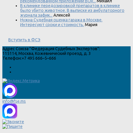
рекомендованном приложении BOR...
Михаил
В клинике передозировкой препаратов в клинике
было убито животное. В выписке из амбулаторного
журнала зафик...
Алексей
Нужна Судебная оценка гаража в Москве.
Интересуют сроки и стоимость.
Мария
Вступить в ФСЭ
Адрес
Союза "Федерация Судебных Экспертов"
:
115114
,
Москва
,
Кожевнический проезд, д. 3
Телефон:
+7 495 666–5–666
info@fse.ms