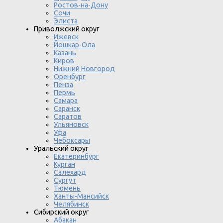
Ростов-на-Дону
Сочи
Элиста
Приволжский округ
Ижевск
Йошкар-Ола
Казань
Киров
Нижний Новгород
Оренбург
Пенза
Пермь
Самара
Саранск
Саратов
Ульяновск
Уфа
Чебоксары
Уральский округ
Екатеринбург
Курган
Салехард
Сургут
Тюмень
Ханты-Мансийск
Челябинск
Сибирский округ
Абакан