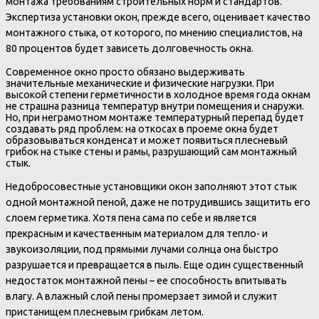
монтажа требованиям строительных норм и стандартов.
Экспертиза установки окон, прежде всего, оценивает качество
монтажного стыка, от которого, по мнению специалистов, на
80 процентов будет зависеть долговечность окна.
Современное окно просто обязано выдерживать
значительные механические и физические нагрузки. При
высокой степени герметичности в холодное время года окнам
не страшна разница температур внутри помещения и снаружи.
Но, при неграмотном монтаже температурный перепад будет
создавать ряд проблем: на откосах в проеме окна будет
образовываться конденсат и может появиться плесневый
грибок на стыке стены и рамы, разрушающий сам монтажный
стык.
Недобросовестные установщики окон заполняют этот стык
одной монтажной пеной, даже не потрудившись защитить его
слоем герметика. Хотя пена сама по себе и является
прекрасным и качественным материалом для тепло- и
звукоизоляции, под прямыми лучами солнца она быстро
разрушается и превращается в пыль. Еще один существенный
недостаток монтажной пены – ее способность впитывать
влагу. А влажный слой пены промерзает зимой и служит
пристанищем плесневым грибкам летом.