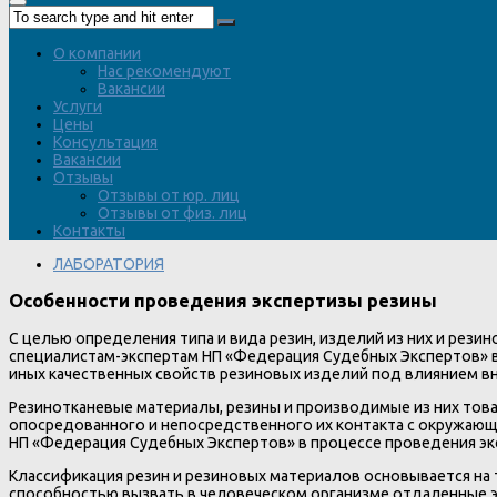
О компании
Нас рекомендуют
Вакансии
Услуги
Цены
Консультация
Вакансии
Отзывы
Отзывы от юр. лиц
Отзывы от физ. лиц
Контакты
ЛАБОРАТОРИЯ
Особенности проведения экспертизы резины
С целью определения типа и вида резин, изделий из них и рези
специалистам-экспертам НП «Федерация Судебных Экспертов» в 
иных качественных свойств резиновых изделий под влиянием в
Резинотканевые материалы, резины и производимые из них тов
опосредованного и непосредственного их контакта с окружающ
НП «Федерация Судебных Экспертов» в процессе проведения эк
Классификация резин и резиновых материалов основывается на
способностью вызвать в человеческом организме отдаленные э