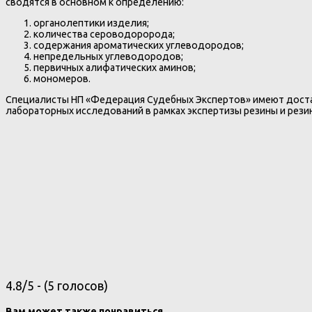
сводятся в основном к определению:
органолептики изделия;
количества сероводоророда;
содержания ароматических углеводородов;
непредельных углеводородов;
первичных алифатических аминов;
мономеров.
Специалисты НП «Федерация Судебных Экспертов» имеют доста
лабораторных исследований в рамках экспертизы резины и резин
4.8/5 - (5 голосов)
Вам может также понравиться...