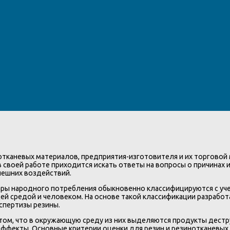
нотканевых материалов, предприятия-изготовителя и их торговой
своей работе приходится искать ответы на вопросы о причинах и
нешних воздействий.
ары народного потребления обыкновенно классифицируются с уч
ей средой и человеком. На основе такой классификации разрабо
спертизы резины.
 том, что в окружающую среду из них выделяются продукты дест
ффекты. Основные критерии оценки для резин и резинотканевых