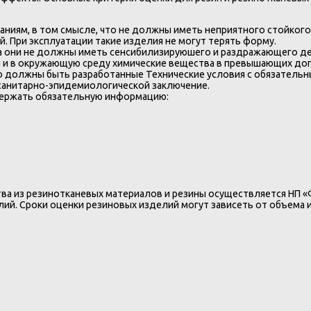
иям, в том смысле, что не должны иметь неприятного стойкого 
. При эксплуатации такие изделия не могут терять форму.
ка они не должны иметь сенсибилизируюшего и раздражающего де
ы и в окружающую среду химические вещества в превышающих доп
го должны быть разработанные Технические условия с обязательн
 санитарно-эпидемиологической заключение.
держать обязательную информацию:
а из резинотканевых материалов и резины осуществляется НП «Ф
елий. Сроки оценки резиновых изделий могут зависеть от объема