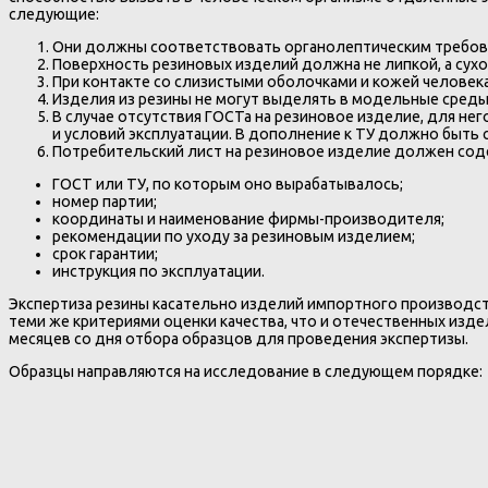
следующие:
Они должны соответствовать органолептическим требован
Поверхность резиновых изделий должна не липкой, а сухой
При контакте со слизистыми оболочками и кожей челове
Изделия из резины не могут выделять в модельные сред
В случае отсутствия ГОСТа на резиновое изделие, для не
и условий эксплуатации. В дополнение к ТУ должно быть
Потребительский лист на резиновое изделие должен со
ГОСТ или ТУ, по которым оно вырабатывалось;
номер партии;
координаты и наименование фирмы-производителя;
рекомендации по уходу за резиновым изделием;
срок гарантии;
инструкция по эксплуатации.
Экспертиза резины касательно изделий импортного производств
теми же критериями оценки качества, что и отечественных изд
месяцев со дня отбора образцов для проведения экспертизы.
Образцы направляются на исследование в следующем порядке: