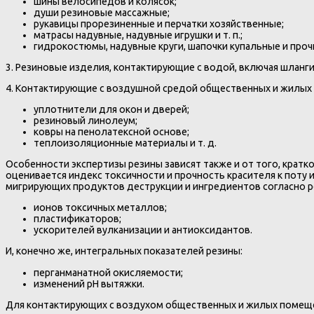
шины велосипедов и колясок;
души резиновые массажные;
рукавицы прорезиненные и перчатки хозяйственные;
матрасы надувные, надувные игрушки и т. п.;
гидрокостюмы, надувные круги, шапочки купальные и прочи
3. Резиновые изделия, контактирующие с водой, включая шланги 
4. Контактирующие с воздушной средой общественных и жилых
уплотнители для окон и дверей;
резиновый линолеум;
ковры на пенолатексной основе;
теплоизоляционные материалы и т. д.
Особенности экспертизы резины зависят также и от того, крат
оценивается индекс токсичности и прочность красителя к поту
мигрирующих продуктов деструкции и ингредиентов согласно р
ионов токсичных металлов;
пластификаторов;
ускорителей вулканизации и антиоксидантов.
И, конечно же, интегральных показателей резины:
перганманатной окисляемости;
изменений рН вытяжки.
Для контактирующих с воздухом общественных и жилых помеще