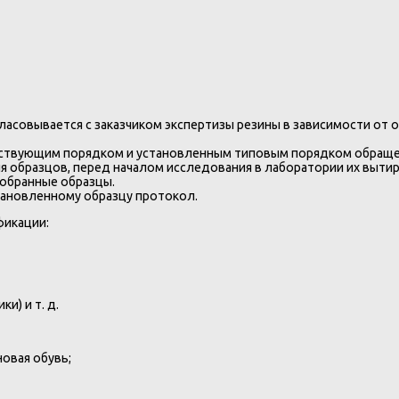
асовывается с заказчиком экспертизы резины в зависимости от о
ествующим порядком и установленным типовым порядком обращен
 образцов, перед началом исследования в лаборатории их вытир
тобранные образцы.
ановленному образцу протокол.
фикации:
и) и т. д.
новая обувь;