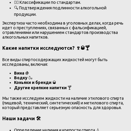
🕵️‍♂️ Классификации по стандартам.
🔍 Подтверждения подлинности алкогольной
продукции.
Экспертиза часто необходима в уголовных делах, когда речь
идет о преступлениях, связанных с фальсификацией,
отравлениями или нарушением стандартов производства
алкогольных напитков.
Какие напитки исследуются? 🍷🥃🍸
Все виды спиртосодержащих жидкостей могут быть
исследованы, включая:
Вина
🍇
Водку
🍶
Коньяки и бренди
🥃
Другие крепкие напитки
🍸
Мы также исследуем жидкости на наличие этилового спирта
(пищевой, технический, синтетический) и метилового спирта,
который представляет серьезную опасность для здоровья.
Наши задачи 🛠️
Определение наличия и крепости спирта 💧.