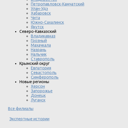
Петропавловск-Камчатский
Улан-Удэ
Хабаровск
Чита
Южно-Сахалинск
Якутск
Северо-Кавказский
Владикавказ
Грозный
Махачкала
Назрань
Нальчик
Ставрополь
Крымский округ
Евпатория
Севастополь
Симферополь
Новые регионы
Херсон
Запорожье
Донецк
Луганск
Все филиалы
Экспертные истории