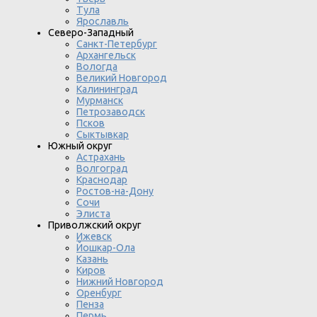
Тула
Ярославль
Северо-Западный
Санкт-Петербург
Архангельск
Вологда
Великий Новгород
Калининград
Мурманск
Петрозаводск
Псков
Сыктывкар
Южный округ
Астрахань
Волгоград
Краснодар
Ростов-на-Дону
Сочи
Элиста
Приволжский округ
Ижевск
Йошкар-Ола
Казань
Киров
Нижний Новгород
Оренбург
Пенза
Пермь