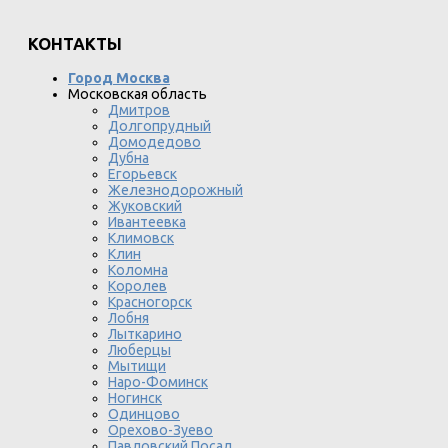
КОНТАКТЫ
Город Москва
Московская область
Дмитров
Долгопрудный
Домодедово
Дубна
Егорьевск
Железнодорожный
Жуковский
Ивантеевка
Климовск
Клин
Коломна
Королев
Красногорск
Лобня
Лыткарино
Люберцы
Мытищи
Наро-Фоминск
Ногинск
Одинцово
Орехово-Зуево
Павловский Посад