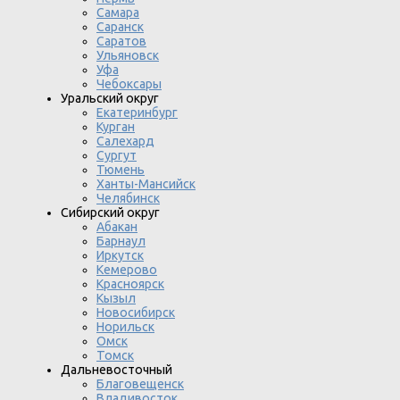
Самара
Саранск
Саратов
Ульяновск
Уфа
Чебоксары
Уральский округ
Екатеринбург
Курган
Салехард
Сургут
Тюмень
Ханты-Мансийск
Челябинск
Сибирский округ
Абакан
Барнаул
Иркутск
Кемерово
Красноярск
Кызыл
Новосибирск
Норильск
Омск
Томск
Дальневосточный
Благовещенск
Владивосток