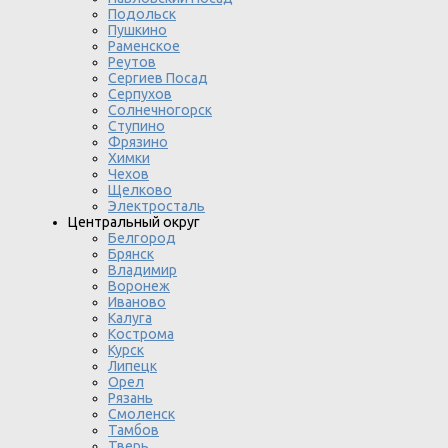
Подольск
Пушкино
Раменское
Реутов
Сергиев Посад
Серпухов
Солнечногорск
Ступино
Фрязино
Химки
Чехов
Щелково
Электросталь
Центральный округ
Белгород
Брянск
Владимир
Воронеж
Иваново
Калуга
Кострома
Курск
Липецк
Орел
Рязань
Смоленск
Тамбов
Тверь