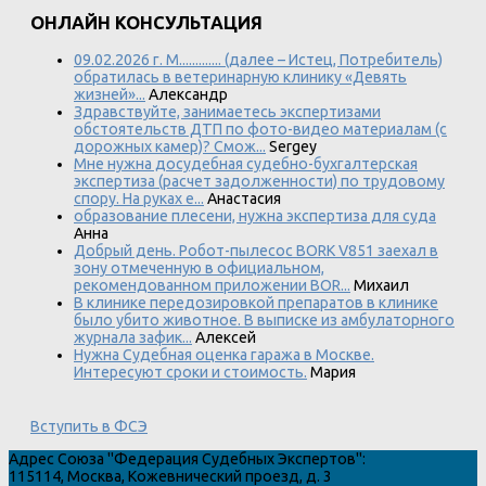
ОНЛАЙН КОНСУЛЬТАЦИЯ
09.02.2026 г. М............. (далее – Истец, Потребитель)
обратилась в ветеринарную клинику «Девять
жизней»...
Александр
Здравствуйте, занимаетесь экспертизами
обстоятельств ДТП по фото-видео материалам (с
дорожных камер)? Смож...
Sergey
Мне нужна досудебная судебно-бухгалтерская
экспертиза (расчет задолженности) по трудовому
спору. На руках е...
Анастасия
образование плесени, нужна экспертиза для суда
Анна
Добрый день. Робот-пылесос BORK V851 заехал в
зону отмеченную в официальном,
рекомендованном приложении BOR...
Михаил
В клинике передозировкой препаратов в клинике
было убито животное. В выписке из амбулаторного
журнала зафик...
Алексей
Нужна Судебная оценка гаража в Москве.
Интересуют сроки и стоимость.
Мария
Вступить в ФСЭ
Адрес
Союза "Федерация Судебных Экспертов"
:
115114
,
Москва
,
Кожевнический проезд, д. 3