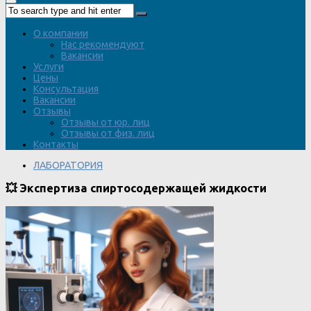
О компании
Нас рекомендуют
Вакансии
Услуги
Цены
Консультация
Вакансии
Отзывы
Отзывы от юр. лиц
Отзывы от физ. лиц
Контакты
ЛАБОРАТОРИЯ
💥 Экспертиза спиртосодержащей жидкости