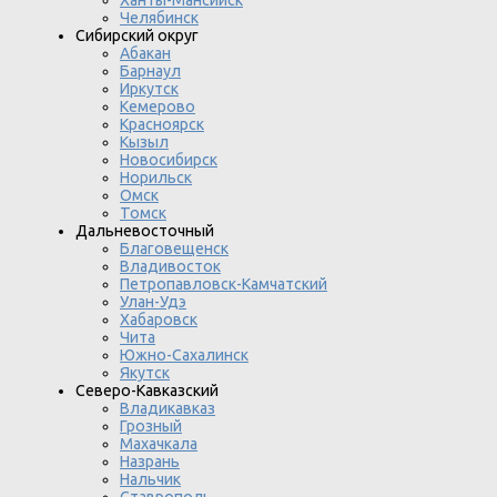
Ханты-Мансийск
Челябинск
Сибирский округ
Абакан
Барнаул
Иркутск
Кемерово
Красноярск
Кызыл
Новосибирск
Норильск
Омск
Томск
Дальневосточный
Благовещенск
Владивосток
Петропавловск-Камчатский
Улан-Удэ
Хабаровск
Чита
Южно-Сахалинск
Якутск
Северо-Кавказский
Владикавказ
Грозный
Махачкала
Назрань
Нальчик