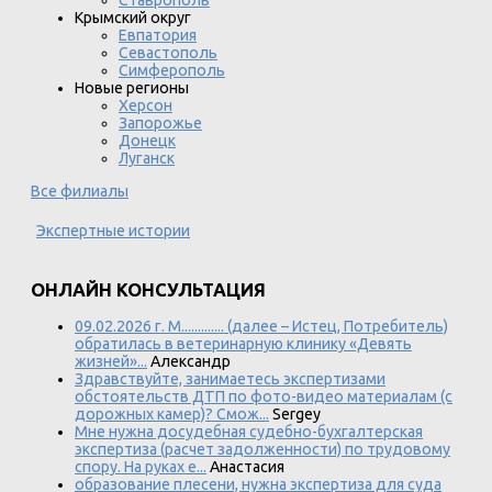
Ставрополь
Крымский округ
Евпатория
Севастополь
Симферополь
Новые регионы
Херсон
Запорожье
Донецк
Луганск
Все филиалы
Экспертные истории
ОНЛАЙН КОНСУЛЬТАЦИЯ
09.02.2026 г. М............. (далее – Истец, Потребитель)
обратилась в ветеринарную клинику «Девять
жизней»...
Александр
Здравствуйте, занимаетесь экспертизами
обстоятельств ДТП по фото-видео материалам (с
дорожных камер)? Смож...
Sergey
Мне нужна досудебная судебно-бухгалтерская
экспертиза (расчет задолженности) по трудовому
спору. На руках е...
Анастасия
образование плесени, нужна экспертиза для суда