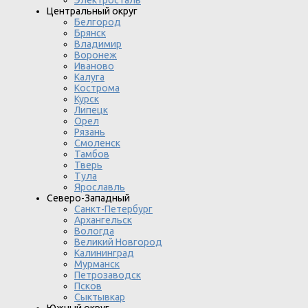
Электросталь
Центральный округ
Белгород
Брянск
Владимир
Воронеж
Иваново
Калуга
Кострома
Курск
Липецк
Орел
Рязань
Смоленск
Тамбов
Тверь
Тула
Ярославль
Северо-Западный
Санкт-Петербург
Архангельск
Вологда
Великий Новгород
Калининград
Мурманск
Петрозаводск
Псков
Сыктывкар