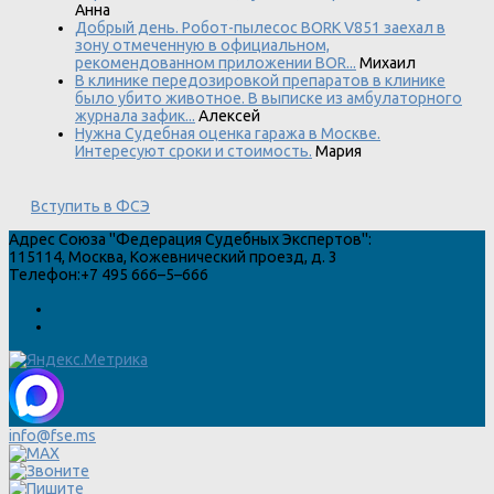
Анна
Добрый день. Робот-пылесос BORK V851 заехал в
зону отмеченную в официальном,
рекомендованном приложении BOR...
Михаил
В клинике передозировкой препаратов в клинике
было убито животное. В выписке из амбулаторного
журнала зафик...
Алексей
Нужна Судебная оценка гаража в Москве.
Интересуют сроки и стоимость.
Мария
Вступить в ФСЭ
Адрес
Союза "Федерация Судебных Экспертов"
:
115114
,
Москва
,
Кожевнический проезд, д. 3
Телефон:
+7 495 666–5–666
info@fse.ms