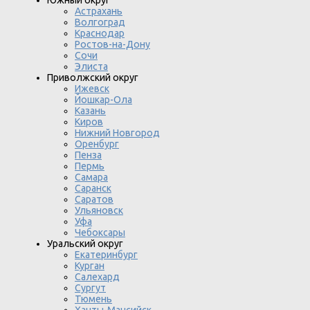
Южный округ
Астрахань
Волгоград
Краснодар
Ростов-на-Дону
Сочи
Элиста
Приволжский округ
Ижевск
Йошкар-Ола
Казань
Киров
Нижний Новгород
Оренбург
Пенза
Пермь
Самара
Саранск
Саратов
Ульяновск
Уфа
Чебоксары
Уральский округ
Екатеринбург
Курган
Салехард
Сургут
Тюмень