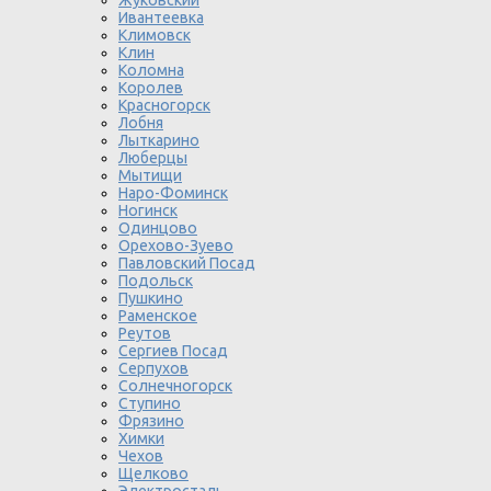
Жуковский
Ивантеевка
Климовск
Клин
Коломна
Королев
Красногорск
Лобня
Лыткарино
Люберцы
Мытищи
Наро-Фоминск
Ногинск
Одинцово
Орехово-Зуево
Павловский Посад
Подольск
Пушкино
Раменское
Реутов
Сергиев Посад
Серпухов
Солнечногорск
Ступино
Фрязино
Химки
Чехов
Щелково