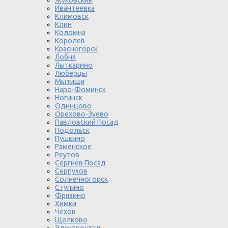
Ивантеевка
Климовск
Клин
Коломна
Королев
Красногорск
Лобня
Лыткарино
Люберцы
Мытищи
Наро-Фоминск
Ногинск
Одинцово
Орехово-Зуево
Павловский Посад
Подольск
Пушкино
Раменское
Реутов
Сергиев Посад
Серпухов
Солнечногорск
Ступино
Фрязино
Химки
Чехов
Щелково
Электросталь