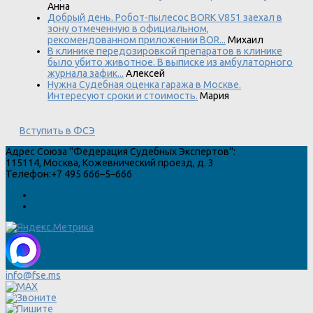
Анна
Добрый день. Робот-пылесос BORK V851 заехал в
зону отмеченную в официальном,
рекомендованном приложении BOR...
Михаил
В клинике передозировкой препаратов в клинике
было убито животное. В выписке из амбулаторного
журнала зафик...
Алексей
Нужна Судебная оценка гаража в Москве.
Интересуют сроки и стоимость.
Мария
Вступить в ФСЭ
Адрес
Союза "Федерация Судебных Экспертов"
:
115114
,
Москва
,
Кожевнический проезд, д. 3
Телефон:
+7 495 666–5–666
info@fse.ms