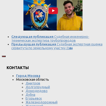
Следующая публикация
Судебная инженерно-
техническая экспертиза трубопроводов
Предыдущая публикация
Судебная экспертная оценка
сервитута по земельному участку ⚖️🏡
КОНТАКТЫ
Город Москва
Московская область
Дмитров
Долгопрудный
Домодедово
Дубна
Егорьевск
Железнодорожный
Жуковский