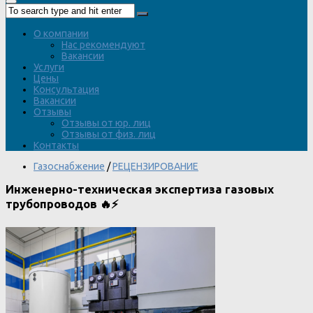
О компании
Нас рекомендуют
Вакансии
Услуги
Цены
Консультация
Вакансии
Отзывы
Отзывы от юр. лиц
Отзывы от физ. лиц
Контакты
Газоснабжение
/
РЕЦЕНЗИРОВАНИЕ
Инженерно-техническая экспертиза газовых
трубопроводов 🔥⚡