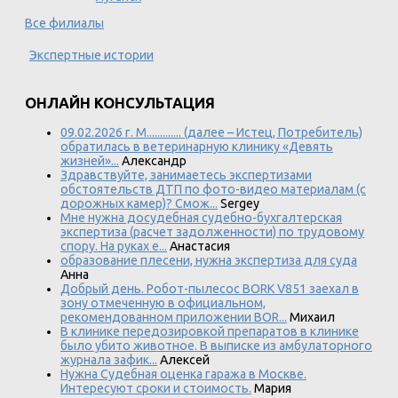
Все филиалы
Экспертные истории
ОНЛАЙН КОНСУЛЬТАЦИЯ
09.02.2026 г. М............. (далее – Истец, Потребитель)
обратилась в ветеринарную клинику «Девять
жизней»...
Александр
Здравствуйте, занимаетесь экспертизами
обстоятельств ДТП по фото-видео материалам (с
дорожных камер)? Смож...
Sergey
Мне нужна досудебная судебно-бухгалтерская
экспертиза (расчет задолженности) по трудовому
спору. На руках е...
Анастасия
образование плесени, нужна экспертиза для суда
Анна
Добрый день. Робот-пылесос BORK V851 заехал в
зону отмеченную в официальном,
рекомендованном приложении BOR...
Михаил
В клинике передозировкой препаратов в клинике
было убито животное. В выписке из амбулаторного
журнала зафик...
Алексей
Нужна Судебная оценка гаража в Москве.
Интересуют сроки и стоимость.
Мария