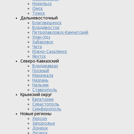
Норильск
Омск
Томск
Дальневосточный
Благовещенск
Владивосток
Петропавловск-Камчатский
Улан-Удэ
Хабаровск
Чита
Южно-Сахалинск
Якутск
Северо-Кавказский
Владикавказ
Грозный
Махачкала
Назрань
Нальчик
Ставрополь
Крымский округ
Евпатория
Севастополь
Симферополь
Новые регионы
Херсон
Запорожье
Донецк
Луганск