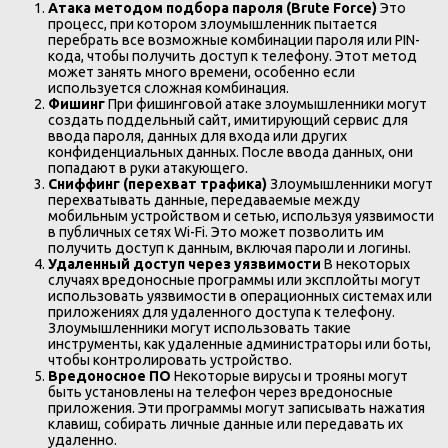
Атака методом подбора пароля (Brute Force)
Это
процесс, при котором злоумышленник пытается
перебрать все возможные комбинации пароля или PIN-
кода, чтобы получить доступ к телефону. Этот метод
может занять много времени, особенно если
используется сложная комбинация.
Фишинг
При фишинговой атаке злоумышленники могут
создать поддельный сайт, имитирующий сервис для
ввода пароля, данных для входа или других
конфиденциальных данных. После ввода данных, они
попадают в руки атакующего.
Сниффинг (перехват трафика)
Злоумышленники могут
перехватывать данные, передаваемые между
мобильным устройством и сетью, используя уязвимости
в публичных сетях Wi-Fi. Это может позволить им
получить доступ к данным, включая пароли и логины.
Удаленный доступ через уязвимости
В некоторых
случаях вредоносные программы или эксплойты могут
использовать уязвимости в операционных системах или
приложениях для удаленного доступа к телефону.
Злоумышленники могут использовать такие
инструменты, как удаленные администраторы или боты,
чтобы контролировать устройство.
Вредоносное ПО
Некоторые вирусы и трояны могут
быть установлены на телефон через вредоносные
приложения. Эти программы могут записывать нажатия
клавиш, собирать личные данные или передавать их
удаленно.