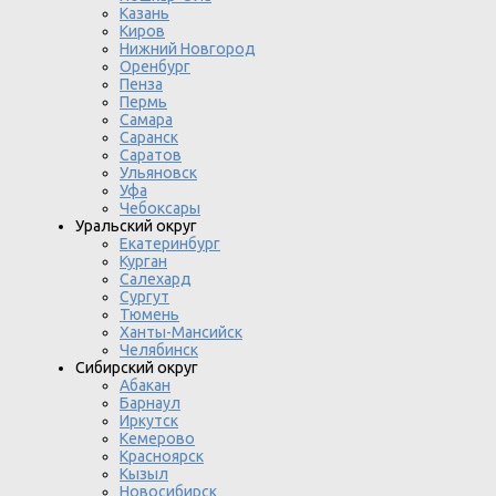
Казань
Киров
Нижний Новгород
Оренбург
Пенза
Пермь
Самара
Саранск
Саратов
Ульяновск
Уфа
Чебоксары
Уральский округ
Екатеринбург
Курган
Салехард
Сургут
Тюмень
Ханты-Мансийск
Челябинск
Сибирский округ
Абакан
Барнаул
Иркутск
Кемерово
Красноярск
Кызыл
Новосибирск