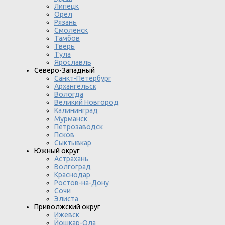
Липецк
Орел
Рязань
Смоленск
Тамбов
Тверь
Тула
Ярославль
Северо-Западный
Санкт-Петербург
Архангельск
Вологда
Великий Новгород
Калининград
Мурманск
Петрозаводск
Псков
Сыктывкар
Южный округ
Астрахань
Волгоград
Краснодар
Ростов-на-Дону
Сочи
Элиста
Приволжский округ
Ижевск
Йошкар-Ола