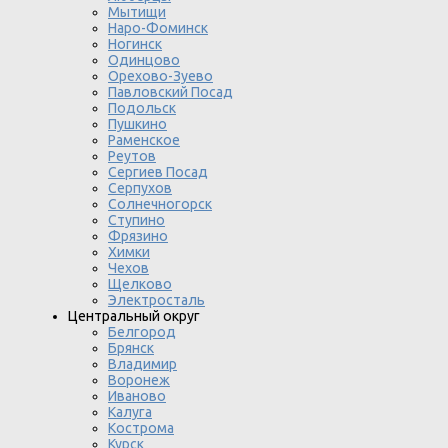
Мытищи
Наро-Фоминск
Ногинск
Одинцово
Орехово-Зуево
Павловский Посад
Подольск
Пушкино
Раменское
Реутов
Сергиев Посад
Серпухов
Солнечногорск
Ступино
Фрязино
Химки
Чехов
Щелково
Электросталь
Центральный округ
Белгород
Брянск
Владимир
Воронеж
Иваново
Калуга
Кострома
Курск