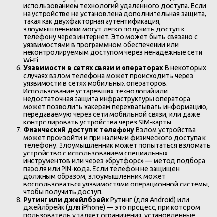
использованием технологий удаленного доступа. Если
на устройстве не установлена дополнительная защита,
такая как двухфакторная аутентификация,
злоумышленники могут легко получить доступ к
телефону через интернет. Это может быть связано с
уязвимостями в программном обеспечении или
неконтролируемым доступом через ненадежные сети
Wi-Fi.
Уязвимости в сетях связи и операторах
В некоторых
случаях взлом телефона может происходить через
уязвимости в сетях мобильных операторов.
Использование устаревших технологий или
недостаточная защита инфраструктуры оператора
может позволить хакерам перехватывать информацию,
передаваемую через сети мобильной связи, или даже
контролировать устройства через SIM-карты.
Физический доступ к телефону
Взлом устройства
может произойти и при наличии физического доступа к
телефону. Злоумышленник может попытаться взломать
устройство с использованием специальных
инструментов или через «брутфорс» — метод подбора
пароля или PIN-кода. Если телефон не защищен
должным образом, злоумышленник может
воспользоваться уязвимостями операционной системы,
чтобы получить доступ.
Рутинг или джейлбрейк
Рутинг (для Android) или
джейлбрейк (для iPhone) — это процесс, при котором
пользователь удаляет ограничения, установленные