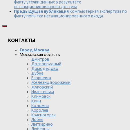
факту утечки данных в результате
несанкционированного доступа
Предыдущая публикация
Компьютерная экспертиза по
факту попытки несанкционированного входа
КОНТАКТЫ
Город Москва
Московская область
Дмитров
Долгопрудный
Домодедово
Дубна
Егорьевск
Железнодорожный
Жуковский
Ивантеевка
Климовск
Клин
Коломна
Королев
Красногорск
Лобня
Лыткарино
Люберцы