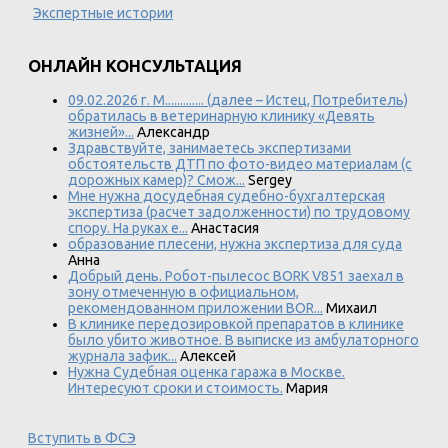
Экспертные истории
ОНЛАЙН КОНСУЛЬТАЦИЯ
09.02.2026 г. М............. (далее – Истец, Потребитель)
обратилась в ветеринарную клинику «Девять
жизней»...
Александр
Здравствуйте, занимаетесь экспертизами
обстоятельств ДТП по фото-видео материалам (с
дорожных камер)? Смож...
Sergey
Мне нужна досудебная судебно-бухгалтерская
экспертиза (расчет задолженности) по трудовому
спору. На руках е...
Анастасия
образование плесени, нужна экспертиза для суда
Анна
Добрый день. Робот-пылесос BORK V851 заехал в
зону отмеченную в официальном,
рекомендованном приложении BOR...
Михаил
В клинике передозировкой препаратов в клинике
было убито животное. В выписке из амбулаторного
журнала зафик...
Алексей
Нужна Судебная оценка гаража в Москве.
Интересуют сроки и стоимость.
Мария
Вступить в ФСЭ