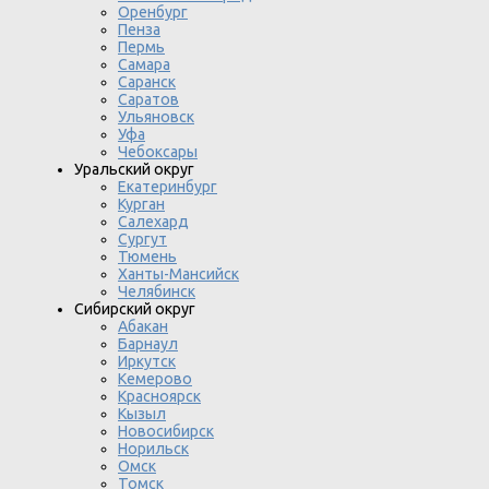
Оренбург
Пенза
Пермь
Самара
Саранск
Саратов
Ульяновск
Уфа
Чебоксары
Уральский округ
Екатеринбург
Курган
Салехард
Сургут
Тюмень
Ханты-Мансийск
Челябинск
Сибирский округ
Абакан
Барнаул
Иркутск
Кемерово
Красноярск
Кызыл
Новосибирск
Норильск
Омск
Томск