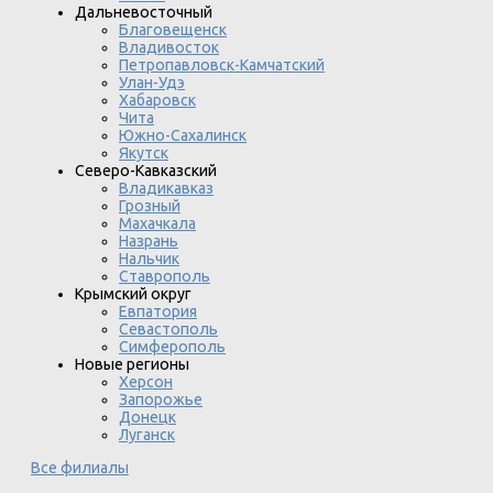
Дальневосточный
Благовещенск
Владивосток
Петропавловск-Камчатский
Улан-Удэ
Хабаровск
Чита
Южно-Сахалинск
Якутск
Северо-Кавказский
Владикавказ
Грозный
Махачкала
Назрань
Нальчик
Ставрополь
Крымский округ
Евпатория
Севастополь
Симферополь
Новые регионы
Херсон
Запорожье
Донецк
Луганск
Все филиалы