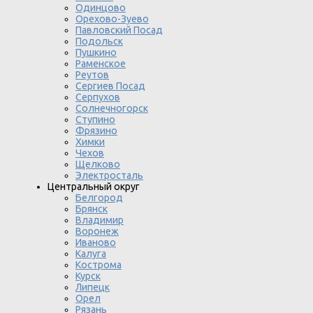
Одинцово
Орехово-Зуево
Павловский Посад
Подольск
Пушкино
Раменское
Реутов
Сергиев Посад
Серпухов
Солнечногорск
Ступино
Фрязино
Химки
Чехов
Щелково
Электросталь
Центральный округ
Белгород
Брянск
Владимир
Воронеж
Иваново
Калуга
Кострома
Курск
Липецк
Орел
Рязань