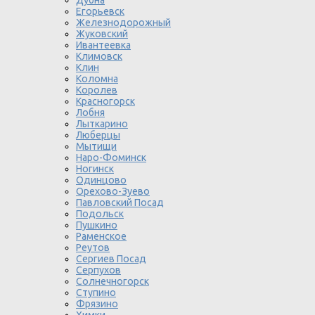
Дубна
Егорьевск
Железнодорожный
Жуковский
Ивантеевка
Климовск
Клин
Коломна
Королев
Красногорск
Лобня
Лыткарино
Люберцы
Мытищи
Наро-Фоминск
Ногинск
Одинцово
Орехово-Зуево
Павловский Посад
Подольск
Пушкино
Раменское
Реутов
Сергиев Посад
Серпухов
Солнечногорск
Ступино
Фрязино