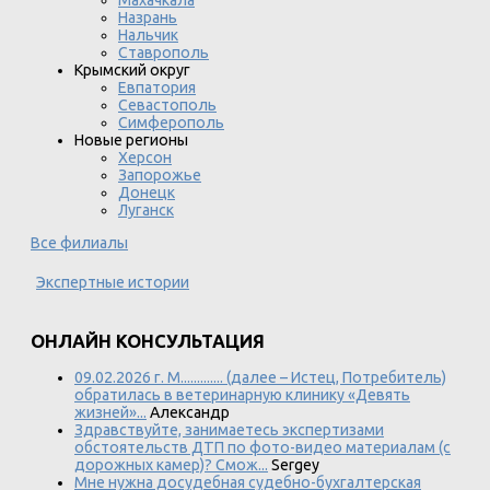
Махачкала
Назрань
Нальчик
Ставрополь
Крымский округ
Евпатория
Севастополь
Симферополь
Новые регионы
Херсон
Запорожье
Донецк
Луганск
Все филиалы
Экспертные истории
ОНЛАЙН КОНСУЛЬТАЦИЯ
09.02.2026 г. М............. (далее – Истец, Потребитель)
обратилась в ветеринарную клинику «Девять
жизней»...
Александр
Здравствуйте, занимаетесь экспертизами
обстоятельств ДТП по фото-видео материалам (с
дорожных камер)? Смож...
Sergey
Мне нужна досудебная судебно-бухгалтерская