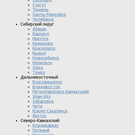
Салехард
Сургут
Тюмень
Ханты-Мансийск
Челябинск
Сибирский округ
Абакан
Барнаул
Иркутск
Кемерово
Красноярск
Кызыл
Новосибирск
Норильск
Омск
Томск
Дальневосточный
Благовещенск
Владивосток
Петропавловск-Камчатский
Улан-Удэ
Хабаровск
Чита
Южно-Сахалинск
Якутск
Северо-Кавказский
Владикавказ
Грозный