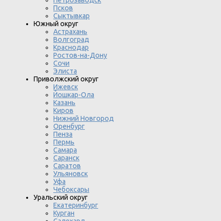
Петрозаводск
Псков
Сыктывкар
Южный округ
Астрахань
Волгоград
Краснодар
Ростов-на-Дону
Сочи
Элиста
Приволжский округ
Ижевск
Йошкар-Ола
Казань
Киров
Нижний Новгород
Оренбург
Пенза
Пермь
Самара
Саранск
Саратов
Ульяновск
Уфа
Чебоксары
Уральский округ
Екатеринбург
Курган