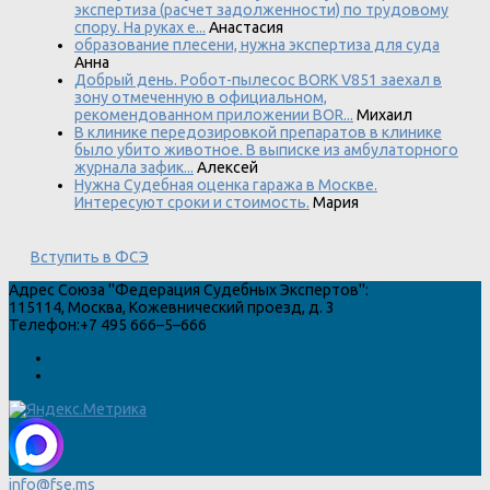
экспертиза (расчет задолженности) по трудовому
спору. На руках е...
Анастасия
образование плесени, нужна экспертиза для суда
Анна
Добрый день. Робот-пылесос BORK V851 заехал в
зону отмеченную в официальном,
рекомендованном приложении BOR...
Михаил
В клинике передозировкой препаратов в клинике
было убито животное. В выписке из амбулаторного
журнала зафик...
Алексей
Нужна Судебная оценка гаража в Москве.
Интересуют сроки и стоимость.
Мария
Вступить в ФСЭ
Адрес
Союза "Федерация Судебных Экспертов"
:
115114
,
Москва
,
Кожевнический проезд, д. 3
Телефон:
+7 495 666–5–666
info@fse.ms